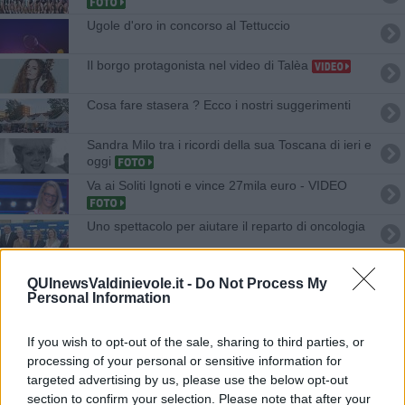
Ugole d'oro in concorso al Tettuccio
Il borgo protagonista nel video di Talèa
Cosa fare stasera ? Ecco i nostri suggerimenti
​Sandra Milo tra i ricordi della sua Toscana di ieri e
oggi
Va ai Soliti Ignoti e vince 27mila euro - VIDEO
Uno spettacolo per aiutare il reparto di oncologia
Ginevra, Marina e Giulia le più belle - FOTO
QUInewsValdinievole.it -
Do Not Process My
Personal Information
Adriana, uzzanese ai Soliti Ignoti
If you wish to opt-out of the sale, sharing to third parties, or
Valdinievolino diventa ignoto su Rai Uno
processing of your personal or sensitive information for
targeted advertising by us, please use the below opt-out
Un montecatinese in tv - VIDEO
section to confirm your selection. Please note that after your