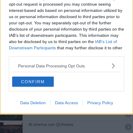
opt-out request is processed you may continue seeing
Elena e Angela lasciano Zero e Lode
interest-based ads based on personal information utilized by
us or personal information disclosed to third parties prior to
Giovane uzzanese ad Avanti un altro
your opt-out. You may separately opt-out of the further
disclosure of your personal information by third parties on the
Le sorelle sfiorano la vittoria
IAB’s list of downstream participants. This information may
also be disclosed by us to third parties on the
IAB’s List of
I fratelli dicono addio al montepremi
Downstream Participants
that may further disclose it to other
third parties.
Monica e Marco vincono a Zero e Lode
Personal Data Processing Opt Outs
Soavi fanciulle al teatro Pacini
CONFIRM
​Serena Dandini porta i pensionati sul palco
La grande bellezza di una umana condivisione
Data Deletion
Data Access
Privacy Policy
Il primo Capodanno in piazza
Al cinema con QUInews