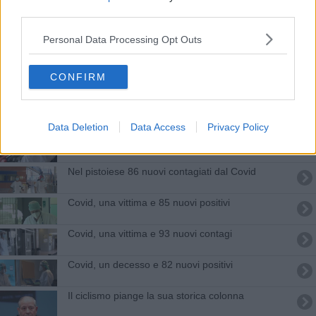
third parties.
Covid, nel Pistoiese 65 nuovi positivi
Personal Data Processing Opt Outs
Covid, nel Pistoiese 2 vittime e 89 nuovi positivi
CONFIRM
Covid, altre 2 vittime in 24 ore nel Pistoiese
Covid, sul territorio provinciale solo 17 nuovi casi
Data Deletion
Data Access
Privacy Policy
Nel Pistoiese 17 nuovi casi di Covid
Nel pistoiese 86 nuovi contagiati dal Covid
Covid, una vittima e 85 nuovi positivi
Covid, una vittima e 93 nuovi contagi
Covid, un decesso e 82 nuovi positivi
Il ciclismo piange la sua storica colonna