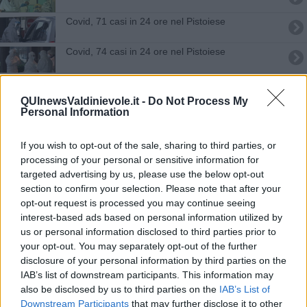
Covid, 71 casi in 24 ore nel Pistoiese
Covid, 74 casi in 24 ore nel Pistoiese
Covid, 3 morti e 85 nuovi casi nel Pistoiese
QUInewsValdinievole.it -
Do Not Process My
Covid, 2 vittime e 71 nuovi casi nel Pistoiese
Personal Information
Covid, nel Pistoiese 1 morto e 77 casi in più
If you wish to opt-out of the sale, sharing to third parties, or
processing of your personal or sensitive information for
Covid, 2 morti e 65 nuovi casi nel Pistoiese
targeted advertising by us, please use the below opt-out
section to confirm your selection. Please note that after your
Covid, 2 morti e 89 nuovi casi nel Pistoiese
opt-out request is processed you may continue seeing
interest-based ads based on personal information utilized by
us or personal information disclosed to third parties prior to
Covid nel Pistoiese, 33 nuovi contagi in un giorno
your opt-out. You may separately opt-out of the further
disclosure of your personal information by third parties on the
Covid, nel Pistoiese 61 nuovi positivi
IAB’s list of downstream participants. This information may
also be disclosed by us to third parties on the
IAB’s List of
Covid, una vittima e 62 nuovi positivi
Downstream Participants
that may further disclose it to other