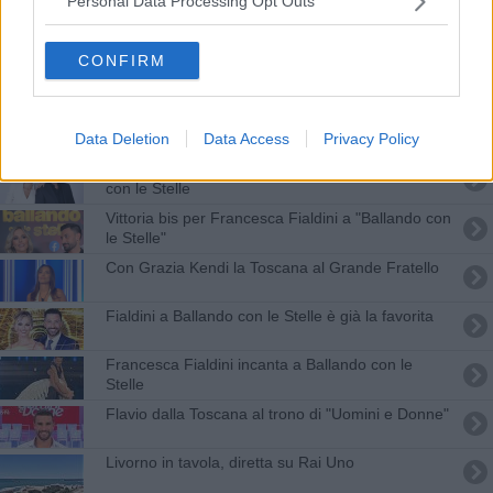
Personal Data Processing Opt Outs
Francesca Fialdini sul podio a Ballando con le
stelle
CONFIRM
Supercampione toscano sbanca la "Ruota della
Fortuna"
Un campione del Cuoio alla "Ruota della Fortuna"
Data Deletion
Data Access
Privacy Policy
Francesca Fialdini ancora vincitrice a Ballando
con le Stelle
Vittoria bis per Francesca Fialdini a "Ballando con
le Stelle"
Con Grazia Kendi la Toscana al Grande Fratello
Fialdini a Ballando con le Stelle è già la favorita
Francesca Fialdini incanta a Ballando con le
Stelle
Flavio dalla Toscana al trono di "Uomini e Donne"
Livorno in tavola, diretta su Rai Uno