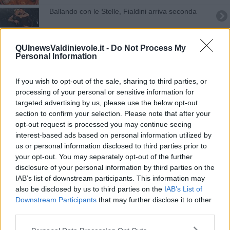
Ballando con le Stelle, Fialdini arriva seconda
Niccolò dalla Toscana a Masterchef
QUInewsValdinievole.it -
Do Not Process My
Personal Information
Scultore toscano vince "Chi vuol essere
milionario"
"L'altro ispettore", debutta la fiction girata in
If you wish to opt-out of the sale, sharing to third parties, or
Toscana
processing of your personal or sensitive information for
targeted advertising by us, please use the below opt-out
Con Elena D'Elia la Toscana canta ad Amici
section to confirm your selection. Please note that after your
opt-out request is processed you may continue seeing
Ronny dalla Toscana sbanca "Affari Tuoi"
interest-based ads based on personal information utilized by
us or personal information disclosed to third parties prior to
Fialdini saluta Ballando, ma solo per due puntate
your opt-out. You may separately opt-out of the further
disclosure of your personal information by third parties on the
Fialdini vince a Ballando con le Stelle malgrado
IAB’s list of downstream participants. This information may
l'infortunio
also be disclosed by us to third parties on the
IAB’s List of
Francesca Fialdini infortunata a Ballando con le
Downstream Participants
that may further disclose it to other
Stelle
third parties.
Il tango di Francesca Fialdini a Ballando con le
stelle