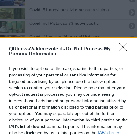
Covid, 51 nuovi positivi e nessuna vittima
Covid, nel Pistoiese 73 nuovi positivi
Covid, 71 casi in 24 ore nel Pistoiese
QUInewsValdinievole.it -
Do Not Process My
Covid, 74 casi in 24 ore nel Pistoiese
Personal Information
Covid, 3 morti e 85 nuovi casi nel Pistoiese
If you wish to opt-out of the sale, sharing to third parties, or
processing of your personal or sensitive information for
Covid, nel Pistoiese 69 nuovi positivi
targeted advertising by us, please use the below opt-out
section to confirm your selection. Please note that after your
Covid, 2 vittime e 71 nuovi casi nel Pistoiese
opt-out request is processed you may continue seeing
interest-based ads based on personal information utilized by
Covid, 2 morti e 65 nuovi casi nel Pistoiese
us or personal information disclosed to third parties prior to
your opt-out. You may separately opt-out of the further
Covid, 2 morti e 89 nuovi casi nel Pistoiese
disclosure of your personal information by third parties on the
IAB’s list of downstream participants. This information may
Covid nel Pistoiese, 33 nuovi contagi in un giorno
also be disclosed by us to third parties on the
IAB’s List of