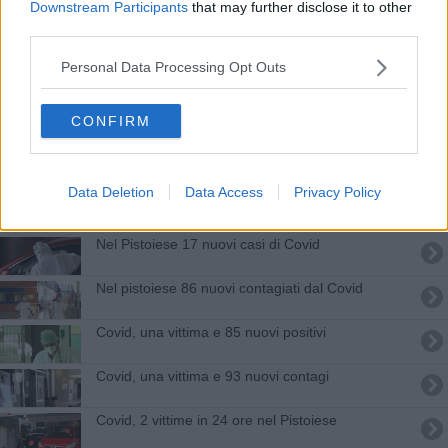
Downstream Participants
that may further disclose it to other
Covid, nel Pistoiese 61 nuovi positivi
third parties.
Personal Data Processing Opt Outs
Covid, una vittima e 62 nuovi positivi
Covid, nel Pistoiese 65 nuovi positivi
CONFIRM
Covid, altre 2 vittime in 24 ore nel Pistoiese
Data Deletion
Data Access
Privacy Policy
Covid, sul territorio provinciale solo 17 nuovi casi
Nel Pistoiese 17 nuovi casi di Covid
Nel pistoiese 86 nuovi contagiati dal Covid
Covid, una vittima e 85 nuovi positivi
Covid, una vittima e 93 nuovi contagi
Covid, 2 vittime in 24 ore nel Pistoiese