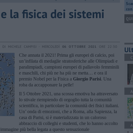
Scar
 e la fisica dei sistemi
con 
QUI
DI MICHELE CAMPISI - MERCOLEDÌ
06 OTTOBRE 2021
ORE 22:30
Ult
Che annata il 2021! Prima gli europei di calcio, poi
C
un’infilata di medaglie stratosferiche alle Olimpiadi e
paralimpiadi, campioni europei di pallavolo femminili
e maschili, chi più ne ha più ne metta… e ora il
premio Nobel per la Fisica a
Giorgio Parisi
. Una
roba da accapponare la pelle!
A
Il 5 Ottobre 2021, una scossa emotiva ha attraversato
lo stivale riempiendo di orgoglio tutta la comunità
scientifica, in particolare la comunità dei fisici italiani.
Un’ onda di emozioni, che a Roma, alla Sapienza, la
casa di Parisi, si è materializzata in un caloroso
abbraccio di colleghi e studenti, che lo hanno accolto
A
 l’immagine più bella legata a questo sensazionale