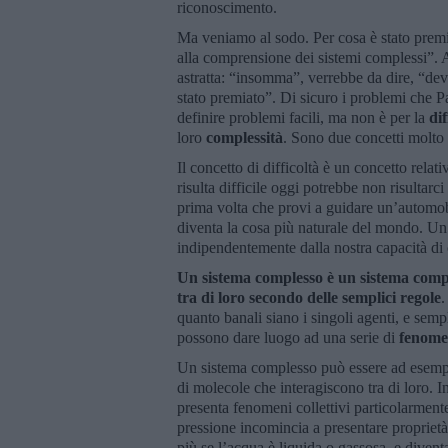
riconoscimento.
Ma veniamo al sodo. Per cosa è stato premiat
alla comprensione dei sistemi complessi”.
astratta: “insomma”, verrebbe da dire, “deve
stato premiato”. Di sicuro i problemi che Pa
definire problemi facili, ma non è per la
dif
loro
complessità
. Sono due concetti molto 
Il concetto di difficoltà è un concetto rela
risulta difficile oggi potrebbe non risulta
prima volta che provi a guidare un’automobil
diventa la cosa più naturale del mondo. U
indipendentemente dalla nostra capacità d
Un sistema complesso è un sistema compo
tra di loro secondo delle semplici regole
.
quanto banali siano i singoli agenti, e sempl
possono dare luogo ad una serie di
fenomen
Un sistema complesso può essere ad esemp
di molecole che interagiscono tra di loro. I
presenta fenomeni collettivi particolarment
pressione incomincia a presentare proprietà 
più se l’acqua è liquida o gassosa, e diven