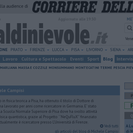
alla audience di
o
Aggiornato alle 19:30
ME
Vene
ONE
PRATO
FIRENZE
LUCCA
PISA
LIVORNO
SIENA
A
Lavoro
Cultura e Spettacolo
Eventi
Sport
Blog
Intervi
MARLIANA
MASSA E COZZILE
MONSUMMANO
MONTECATINI TERME
PESCIA
PIE
hele Campisi
n fisica teorica a Pisa, ha ottenuto il titolo di Dottore di
d ha lavorato per anni come ricercatore in Germania. E’ stato
la Scuola Normale Superiore di Pisa dove ha svolto attività
Q
isica quantistica, grazie al Progetto ``NeQuFluX'' finanziato
ualmente è ricercatore presso L’Università di Firenze.
Vedi tutti
A L
gli articoli del blog di Michele Campisi
di 