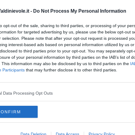
ldinievole.it -
Do Not Process My Personal Information
to opt-out of the sale, sharing to third parties, or processing of your per
formation for targeted advertising by us, please use the below opt-out s
r selection. Please note that after your opt-out request is processed y
eing interest-based ads based on personal information utilized by us or
disclosed to third parties prior to your opt-out. You may separately opt-
losure of your personal information by third parties on the IAB’s list of
. This information may also be disclosed by us to third parties on the
IA
Participants
that may further disclose it to other third parties.
 di Michele Campisi
l Data Processing Opt Outs
ei sistemi complessi
CONFIRM
ell’informazione
a conta davvero
Data Deletion
Data Access
Privacy Policy