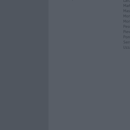
Lar
Mar
Mas
Mo
Mon
Pes
Piev
Pon
Serr
Uzz