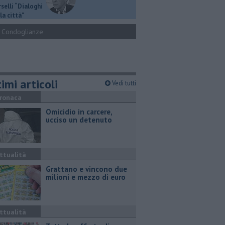
selli “Dialoghi
la città"
Condoglianze
imi articoli
Vedi tutti
ronaca
Omicidio in carcere,
ucciso un detenuto
ttualità
Grattano e vincono due
milioni e mezzo di euro
ttualità