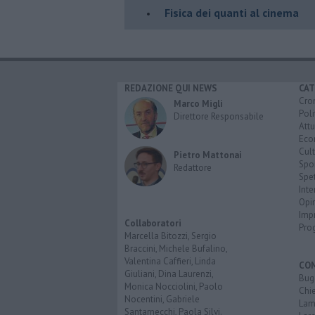
Fisica dei quanti al cinema
REDAZIONE QUI NEWS
CAT
Cro
Marco Migli
Poli
Direttore Responsabile
Attu
Eco
Cult
Pietro Mattonai
Spo
Redattore
Spet
Inte
Opi
Imp
Collaboratori
Pro
Marcella Bitozzi, Sergio
Braccini, Michele Bufalino,
Valentina Caffieri, Linda
CO
Giuliani, Dina Laurenzi,
Bug
Monica Nocciolini, Paolo
Chi
Nocentini, Gabriele
Lam
Santarnecchi, Paola Silvi.