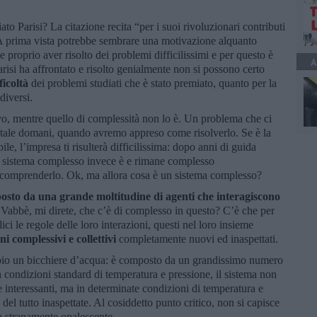
o Parisi? La citazione recita “per i suoi rivoluzionari contributi
 A prima vista potrebbe sembrare una motivazione alquanto
 proprio aver risolto dei problemi difficilissimi e per questo è
A
risi ha affrontato e risolto genialmente non si possono certo
ficoltà
dei problemi studiati che è stato premiato, quanto per la
diversi.
tivo, mentre quello di complessità non lo è. Un problema che ci
rci tale domani, quando avremo appreso come risolverlo. Se è la
e, l’impresa ti risulterà difficilissima: dopo anni di guida
n sistema complesso invece è e rimane complesso
i comprenderlo. Ok, ma allora cosa è un sistema complesso?
sto da una grande moltitudine di agenti che interagiscono
 Vabbè, mi direte, che c’è di complesso in questo? C’è che per
ici le regole delle loro interazioni, questi nel loro insieme
i complessivi e collettivi
completamente nuovi ed inaspettati.
io un bicchiere d’acqua: è composto da un grandissimo numero
n condizioni standard di temperatura e pressione, il sistema non
e interessanti, ma in determinate condizioni di temperatura e
del tutto inaspettate. Al cosiddetto punto critico, non si capisce
ta stranamente opalescente.