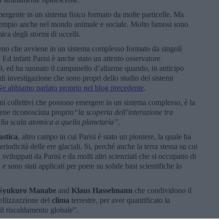
rgente in un sistema fisico formato da molte particelle. Ma
sempio anche nel mondo animale e sociale. Molto famosi sono
mica degli stormi di uccelli.
no che avviene in un sistema complesso formato da singoli
. Ed infatti Parisi è anche stato un attento osservatore
, ed ha suonato il campanello d’allarme quando, in anticipo
i di investigazione che sono propri dello studio dei sistemi
e abbiamo parlato proprio nel blog precedente
.
ni collettivi che possono emergere in un sistema complesso, è la
viene riconosciuta proprio
“
la scoperta dell’interazione tra
dalla scala atomica a quella planetaria”
.
astica
, altro campo in cui Parisi è stato un pioniere, la quale ha
odicità delle ere glaciali. Si, perché anche la terra stessa su cui
viluppati da Parisi e da molti altri scienziati che si occupano di
e sono stati applicati per porre su solide basi scientifiche lo
Syukuro Manabe
and
Klaus Hasselmann
che condividono il
ellizzazzione del
clima
terrestre, per aver quantificato la
 il riscaldamento globale”.