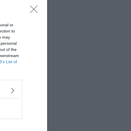
sonal or
ection to
ou may
 personal
out of the
 downstream
B’s List of