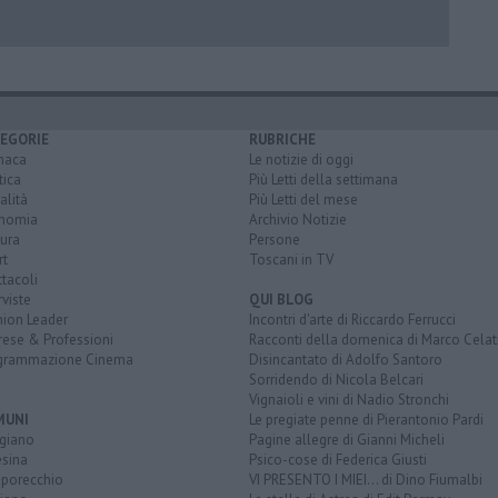
EGORIE
RUBRICHE
naca
Le notizie di oggi
tica
Più Letti della settimana
alità
Più Letti del mese
nomia
Archivio Notizie
ura
Persone
rt
Toscani in TV
tacoli
rviste
QUI BLOG
nion Leader
Incontri d'arte di Riccardo Ferrucci
rese & Professioni
Racconti della domenica di Marco Celat
grammazione Cinema
Disincantato di Adolfo Santoro
Sorridendo di Nicola Belcari
Vignaioli e vini di Nadio Stronchi
MUNI
Le pregiate penne di Pierantonio Pardi
giano
Pagine allegre di Gianni Micheli
esina
Psico-cose di Federica Giusti
porecchio
VI PRESENTO I MIEI... di Dino Fiumalbi