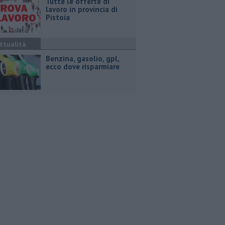
​Tutte le offerte di
lavoro in provincia di
Pistoia
ttualità
​Benzina, gasolio, gpl,
ecco dove risparmiare