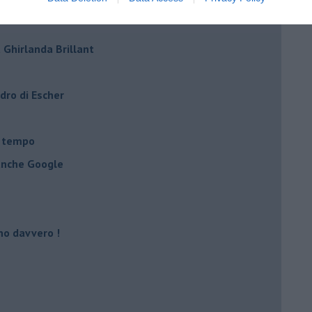
ro
 Ghirlanda Brillant
adro di Escher
l tempo
 anche Google
no davvero !