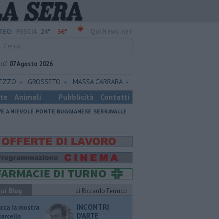
24°
36°
TEO:
PESCIA
QuiNews.net
rdì
07 Agosto 2026
REZZO
GROSSETO
MASSA CARRARA
ste
Animali
Pubblicità
Contatti
VE A NIEVOLE
PONTE BUGGIANESE
SERRAVALLE
ui Blog
di Riccardo Ferrucci
INCONTRI
ucca la mostra
D'ARTE
Marcello