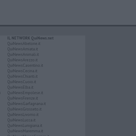
IL NETWORK QuiNews.net
QuiNewsAbetone.it
QuiNewsAmiata.it
QuiNewsAnimali.it
QuiNewsArezzo.it
QuiNewsCasentino.it
QuiNewsCecina.it
QuiNewsChianti.it
QuiNewsCuoio.it
QuiNewsElba.it
i
QuiNewsEmpolese.it
QuiNewsFirenze.it
QuiNewsGarfagnana.it
QuiNewsGrosseto.it
QuiNewsLivorno.it
QuiNewsLucca.it
QuiNewsLunigiana.it
QuiNewsMaremma.it