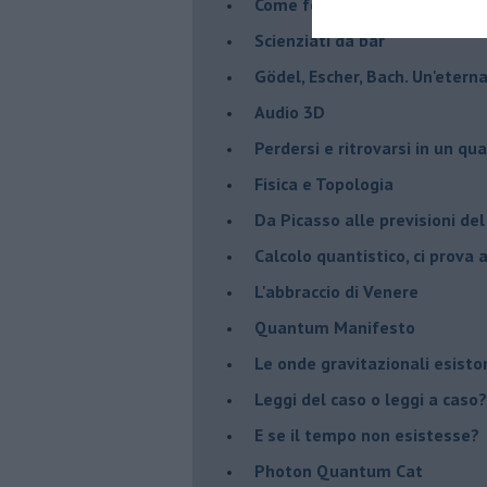
Come fotografare un buco ne
Scienziati da bar
Gödel, Escher, Bach. Un'eterna
Audio 3D
Perdersi e ritrovarsi in un qu
​Fisica e Topologia
Da Picasso alle previsioni de
​Calcolo quantistico, ci prova
​L'abbraccio di Venere
​Quantum Manifesto
Le onde gravitazionali esisto
Leggi del caso o leggi a caso?
E se il tempo non esistesse?
Photon Quantum Cat