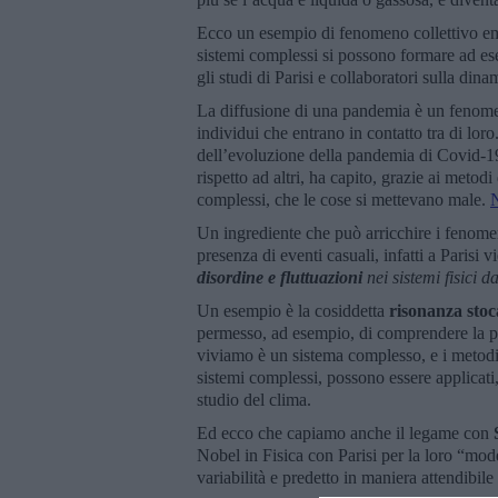
Ecco un esempio di fenomeno collettivo eme
sistemi complessi si possono formare ad e
gli studi di Parisi e collaboratori sulla dina
La diffusione di una pandemia è un fenome
individui che entrano in contatto tra di loro
dell’evoluzione della pandemia di Covid-19
rispetto ad altri, ha capito, grazie ai metod
complessi, che le cose si mettevano male.
N
Un ingrediente che può arricchire i fenome
presenza di eventi casuali, infatti a Parisi 
disordine e fluttuazioni
nei sistemi fisici 
Un esempio è la cosiddetta
risonanza stoc
permesso, ad esempio, di comprendere la peri
viviamo è un sistema complesso, e i metodi s
sistemi complessi, possono essere applicati, 
studio del clima.
Ed ecco che capiamo anche il legame con
Nobel in Fisica con Parisi per la loro “mod
variabilità e predetto in maniera attendibile