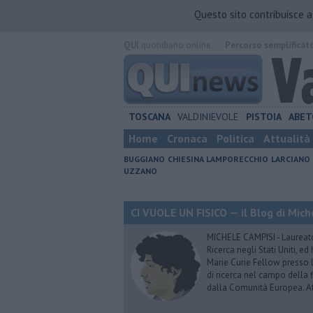
Questo sito contribuisce 
QUI
quotidiano online.
Percorso semplificat
TOSCANA
VALDINIEVOLE
PISTOIA
ABET
Home
Cronaca
Politica
Attualità
BUGGIANO
CHIESINA
LAMPORECCHIO
LARCIANO
UZZANO
CI VUOLE UN FISICO — il Blog di Mic
MICHELE CAMPISI - Laureato i
Ricerca negli Stati Uniti, e
Marie Curie Fellow presso 
di ricerca nel campo della f
dalla Comunità Europea. Att