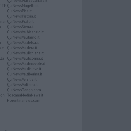
QuiNewsMassaCarrara.it
ATTE
QuiNewsMugello.it
QuiNewsPisa.it
QuiNewsPistoia.it
nari
QuiNewsPrato.it
a
QuiNewsSiena.it
QuiNewsValbisenzio.it
QuiNewsValdarno.it
i
QuiNewsValdelsa.it
o e
QuiNewsValdera.it
QuiNewsValdichiana.it
lla
QuiNewsValdicornia.it
QuiNewsValdinievole.it
QuiNewsValdisieve.it
QuiNewsValtiberina.it
QuiNewsVersilia.it
QuiNewsVolterra.it
QuiNewsTango.com
Don
ToscanaMediaNews.it
Fiorentinanews.com