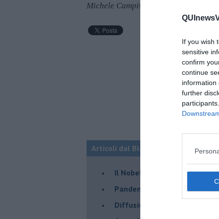
Michele Campisi
QUInewsVa
If you wish 
sensitive in
confirm you
continue se
information 
further disc
participants
Downstream 
Articoli dal Blog “Ci vuole un fisico”
Persona
Il Nobel a Parisi e la fisica d
Pandemia, teoria e pratica d
​Diffusione del Covid-19: cos