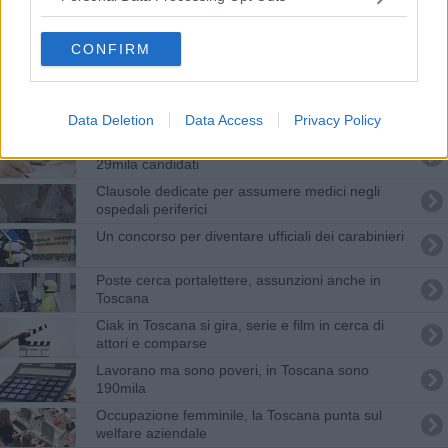
Corso gratuito per aspiranti restauratori
CONFIRM
Più toscani occupati, cresce il lavoro stabile
Concorso guardia di finanza, i posti disponibili
Data Deletion
Data Access
Privacy Policy
Via al concorso per docenti, in Toscana oltre
29mila candidati
Clausole dedicate per assumere medici negli
ospedali periferici
Un concorso per diventare ufficiali dei carabinieri
Poste cerca portalettere, assunzioni anche in
Toscana
Ciak in Toscana si gira, serie e film in cerca di
attori e comparse
Lavorano ma sono poveri, in Toscana sono
190mila
Occupazione femminile, la Toscana punta sul
welfare aziendale