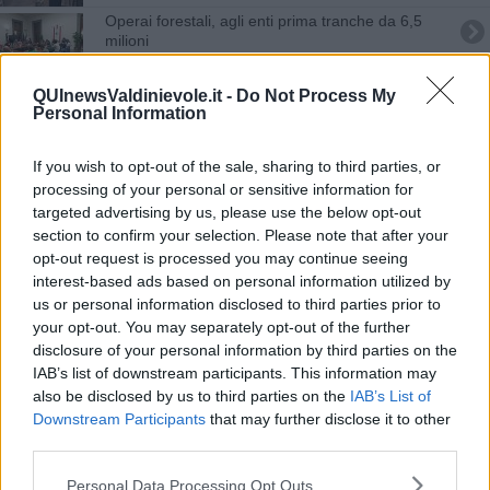
Operai forestali, agli enti prima tranche da 6,5
milioni
Docenti di religione, concorso per 6.428 cattedre
QUInewsValdinievole.it -
Do Not Process My
Personal Information
Poste cerca portalettere, assunzioni anche in
Toscana
If you wish to opt-out of the sale, sharing to third parties, or
L'occupazione cresce, le figure più richieste
processing of your personal or sensitive information for
targeted advertising by us, please use the below opt-out
Operai specializzati, una chimera per le imprese
section to confirm your selection. Please note that after your
opt-out request is processed you may continue seeing
Crollo dei lavoratori, quasi 150mila in meno fra 10
interest-based ads based on personal information utilized by
anni
us or personal information disclosed to third parties prior to
Poste cerca portalettere, aperte le selezioni
your opt-out. You may separately opt-out of the further
disclosure of your personal information by third parties on the
Cinema internazionale, casting in Toscana
IAB’s list of downstream participants. This information may
also be disclosed by us to third parties on the
IAB’s List of
Poste cerca portalettere, come candidarsi
Downstream Participants
that may further disclose it to other
third parties.
La Finanza cerca 1.330 allievi, ecco il concorso
Personal Data Processing Opt Outs