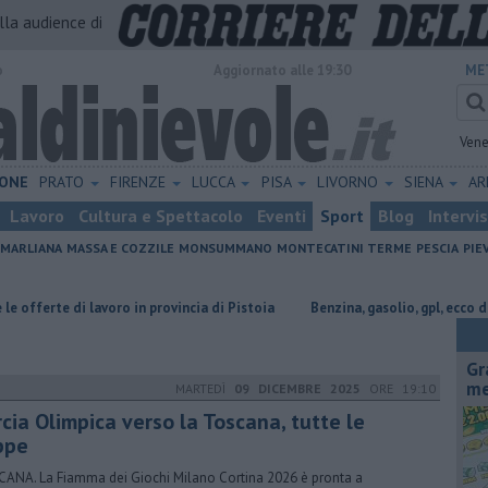
alla audience di
o
Aggiornato alle 19:30
ME
Vene
ONE
PRATO
FIRENZE
LUCCA
PISA
LIVORNO
SIENA
A
Lavoro
Cultura e Spettacolo
Eventi
Sport
Blog
Intervi
MARLIANA
MASSA E COZZILE
MONSUMMANO
MONTECATINI TERME
PESCIA
PIE
lavoro in provincia di Pistoia
​Benzina, gasolio, gpl, ecco dove risparmiar
Gr
me
MARTEDÌ
09 DICEMBRE 2025
ORE 19:10
cia Olimpica verso la Toscana, tutte le
ppe
ANA. La Fiamma dei Giochi Milano Cortina 2026 è pronta a