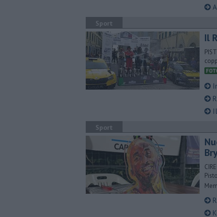
Al
Sport
Il 
PISTO
copp
In
Ra
Il
Sport
Nu
Br
CIRE
Pist
Memo
R
Ko