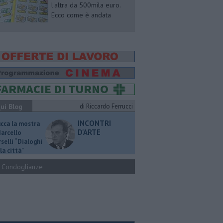
l'altra da 500mila euro.
Ecco come è andata
ui Blog
di Riccardo Ferrucci
INCONTRI
ucca la mostra
D'ARTE
Marcello
selli “Dialoghi
la città"
Condoglianze