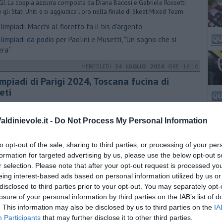
GI. La coppia azzurra composta da Diana Bacosi e Gabriele Rossetti
e gli Stati Uniti e si aggiudica l'oro nella finale di Skeet Mixed Team
impiadi, Macchi al fioretto fa il bis d'argento
impiadi da podio per Paolini e Musetti, "Un sogno che si
era"
MERCOLEDÌ
24 LUGLIO 2024
ORE 18:10
mpiadi di Parigi 2024, Toscana fucina di
eti
ANA. Alle gare nella capitale francese l'Italia schiera 403 sportivi. Ma
ove arrivano? Quattro province toscane nella top ten nazionale, una
ldinievole.it -
Do Not Process My Personal Information
podio
setti si arrende a Djokovic, Paolini spera
to opt-out of the sale, sharing to third parties, or processing of your per
ndiali di nuoto, 2 toscani nella staffetta d'oro
formation for targeted advertising by us, please use the below opt-out s
ologi da Olimpiadi si allenano in Toscana
r selection. Please note that after your opt-out request is processed y
eing interest-based ads based on personal information utilized by us or
DOMENICA
26 MARZO 2023
ORE 16:45
disclosed to third parties prior to your opt-out. You may separately opt-
 Healy vince in solitaria il Gp Industria
losure of your personal information by third parties on the IAB’s list of
tigianato
. This information may also be disclosed by us to third parties on the
IA
Participants
that may further disclose it to other third parties.