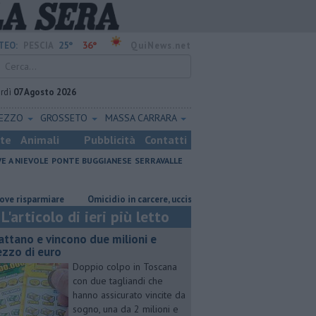
25°
36°
TEO:
PESCIA
QuiNews.net
rdì
07 Agosto 2026
REZZO
GROSSETO
MASSA CARRARA
ste
Animali
Pubblicità
Contatti
VE A NIEVOLE
PONTE BUGGIANESE
SERRAVALLE
e
Omicidio in carcere, ucciso un detenuto
Grattano e vincono due 
L'articolo di ieri più letto
attano e vincono due milioni e
zzo di euro
Doppio colpo in Toscana
con due tagliandi che
hanno assicurato vincite da
sogno, una da 2 milioni e