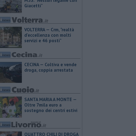
M5S: "Nessun legame con
Giacetti"
VOLTERRA — Crm, "realtà
d'eccellenza con molti
servizi e 46 posti"
CECINA — Coltiva e vende
droga, coppia arrestata
SANTA MARIA A MONTE —
Oltre 7mila euro a
sostegno dei centri estivi
QUATTRO CHILI DI DROGA