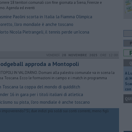
orrere 18 territori comunali con fine giornata a Siena, Firenze e
rno. Agenda ed eventi
smine Paolini scorta in Italia la Fiamma Olimpica
ioretto, l'oro mondiale è anche toscano
rto Nicola Pietrangeli, il tennis perde un'icona
VENERDÌ
28 NOVEMBRE 2025
ORE 12:00
 dodgeball approda a Montopoli
Q
OPOLI IN VAL D'ARNO. Domani alla palestra comunale va in scena la
A L
a Toscana. Ecco le formazioni in campo e i match in programma
di 
Scar
n Toscana la coppa del mondo di quidditch
con 
der 16 in gara per i titoli italiani di atletica
QUI
clismo su pista, l'oro mondiale è anche toscano