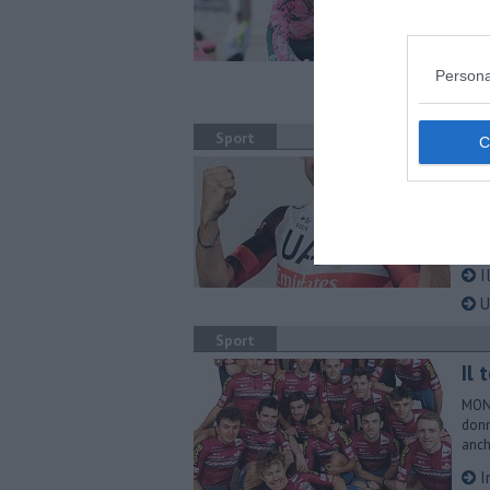
LARC
ripr
squa
T
Persona
O
Sport
Die
LARC
perc
una 
Il
Ul
Sport
Il 
MONT
donn
anch
I