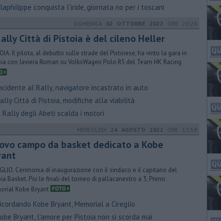
aphilippe conquista l'iride, giornata no per i toscani
DOMENICA
02 OTTOBRE 2022
ORE 20:26
Rally Città di Pistoia è del cileno Heller
IA. Il pilota, al debutto sulle strade del Pistoiese, ha vinto la gara in
ia con Javiera Roman su VolksWagen Polo R5 del Team HK Racing
cidente al Rally, navigatore incastrato in auto
lly Città di Pistoia, modifiche alla viabilità
 Rally degli Abeti scalda i motori
MERCOLEDÌ
24 AGOSTO 2022
ORE 13:58
ovo campo da basket dedicato a Kobe
yant
GLIO. Cerimonia di inaugurazione con il sindaco e il capitano del
oia Basket. Poi le finali del torneo di pallacanestro a 3, Primo
rial Kobe Bryant
icordando Kobe Bryant, Memorial a Cireglio
be Bryant, l'amore per Pistoia non si scorda mai