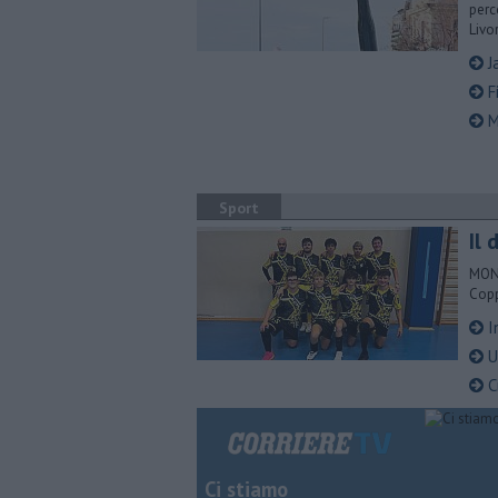
perc
Livo
Ja
F
Mo
Sport
Il
MONT
Copp
I
Un
Ci
Ci stiamo