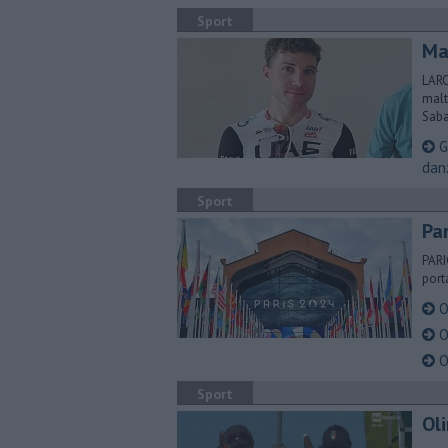
Sport
Mar
LARC
malt
Saba
Gi
dan
Sport
Par
PARI
port
Ol
Ol
Ol
Sport
Oli