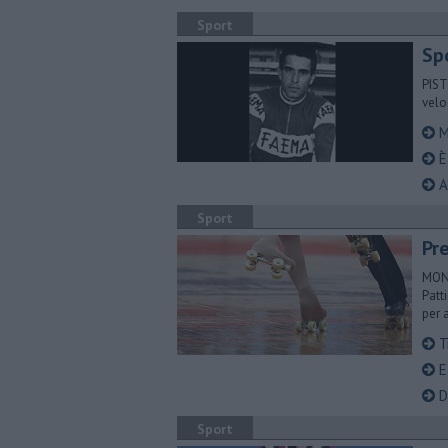
Sport
Sp
PIST
velo
M
È 
A
Sport
Pr
MONT
Patt
per 
T
E'
Di
Sport