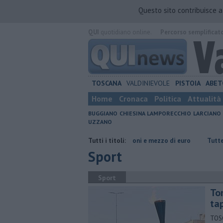
Questo sito contribuisce 
QUI
quotidiano online.
Percorso semplificat
TOSCANA
VALDINIEVOLE
PISTOIA
ABET
Home
Cronaca
Politica
Attualità
BUGGIANO
CHIESINA
LAMPORECCHIO
LARCIANO
UZZANO
Grattano e vincono due milioni e mezzo di euro
Tutti i titoli:
​Tutte le offerte di 
Sport
Sport
Tor
ta
TOSC