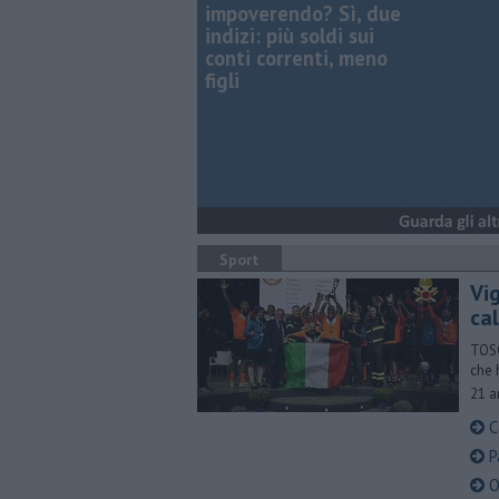
impoverendo? Sì, due
indizi: più soldi sui
conti correnti, meno
figli
Sport
Vig
cal
TOSC
che 
21 a
Ca
P
Ol