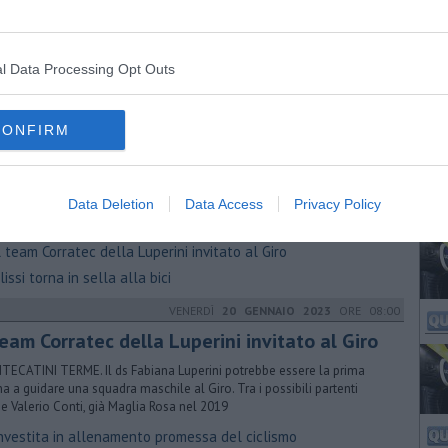
IANO. L’irlandese attacca sulle ultime rampe del Fornello e non lo
endono più. Diego Ulissi solo quinto. Alla partenza 117 corridori per 18
dre
ommy Pidcock domina Le strade bianche
l Data Processing Opt Outs
gni movimento conta
SABATO
25 MARZO 2023
ORE 09:07
CONFIRM
go Ulissi cerca il bis a Larciano
IANO. Domani si corre l’edizione 45 del GP Industria e Artigianato. Il
orso di 199,8 chilometri è senza l’ascesa al San Baronto a causa di
Data Deletion
Data Access
Privacy Policy
frana
 team Corratec della Luperini invitato al Giro
issi torna in sella alla bici
VENERDÌ
20 GENNAIO 2023
ORE 08:00
team Corratec della Luperini invitato al Giro
ECATINI TERME. ​Il ds Fabiana Luperini potrebbe essere la prima
a a guidare una squadra maschile al Giro. Tra i possibili partenti
e Valerio Conti, già Maglia Rosa nel 2019
nvestita in allenamento promessa del ciclismo