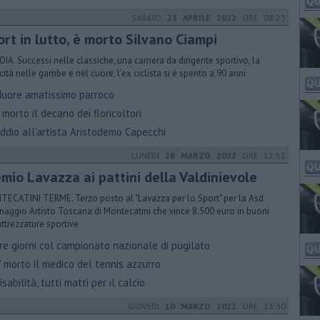
SABATO
23 APRILE 2022
ORE 08:23
ort in lutto, è morto Silvano Ciampi
OIA. Successi nelle classiche, una carriera da dirigente sportivo, la
cità nelle gambe e nel cuore, l'ex ciclista si è spento a 90 anni
uore amatissimo parroco
morto il decano dei floricoltori
ddio all'artista Aristodemo Capecchi
LUNEDÌ
28 MARZO 2022
ORE 12:51
emio Lavazza ai pattini della Valdinievole
ECATINI TERME. Terzo posto al "Lavazza per lo Sport" per la Asd
inaggio Artisto Toscana di Montecatini che vince 8.500 euro in buoni
attrezzature sportive
re giorni col campionato nazionale di pugilato
 morto il medico del tennis azzurro
sabilità, tutti matti per il calcio
GIOVEDÌ
10 MARZO 2022
ORE 13:30