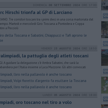
DOMENICA
08 SETTEMBRE 2024
ORE 17:00
c Hirschi trionfa al GP di Larciano
IANO. Tre corridori toscani tra i primi dieci in una corsa martoriata dal
empo. Martedi e mercoledi Giro Toscana a Pontedera e Coppa
tini a Peccioli
ro della Toscana e Sabatini, Chiappucci e Tafi aprono le
ze
VENERDÌ
23 AGOSTO 2024
ORE 18:50
alimpiadi, la pattuglia degli atleti toscani
GI. A guidare la delegazione c'è Ambra Sabatini, che sarà la
abandiera per l'Italia insieme a Luca Mazzone. Gli altri convocati
impiadi, l'oro nella pallavolo è anche toscano
impiadi, Volpi fioretto d'argento fa esultare la Toscana
impiadi, l'oro nella pallavolo è anche toscano
LUNEDÌ
05 AGOSTO 2024
ORE 18:00
mpiadi, oro toscano nel tiro a volo