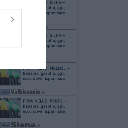
PROVINCIA DI SIENA — ​
Benzina, gasolio, gpl,
ecco dove risparmiare
PROVINCIA DI SIENA — ​
Benzina, gasolio, gpl,
ecco dove risparmiare
PROVINCIA DI FIRENZE — ​
Benzina, gasolio, gpl,
ecco dove risparmiare
PROVINCIA DI PRATO — ​
Benzina, gasolio, gpl,
ecco dove risparmiare