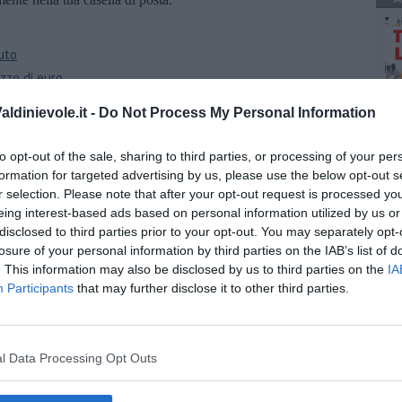
uto
zzo di euro
A
ldinievole.it -
Do Not Process My Personal Information
to opt-out of the sale, sharing to third parties, or processing of your per
formation for targeted advertising by us, please use the below opt-out s
r selection. Please note that after your opt-out request is processed y
eing interest-based ads based on personal information utilized by us or
disclosed to third parties prior to your opt-out. You may separately opt-
losure of your personal information by third parties on the IAB’s list of
. This information may also be disclosed by us to third parties on the
IA
EGORIE
RUBRICHE
Participants
that may further disclose it to other third parties.
naca
Le notizie di oggi
tica
Più Letti della settimana
alità
Più Letti del mese
nomia
Archivio Notizie
ura
Persone
l Data Processing Opt Outs
rt
Toscani in TV
tacoli