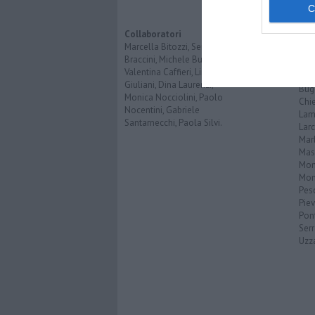
Inte
Opi
Imp
Collaboratori
Pro
Marcella Bitozzi, Sergio
Braccini, Michele Bufalino,
Valentina Caffieri, Linda
CO
Giuliani, Dina Laurenzi,
Bug
Monica Nocciolini, Paolo
Chi
Nocentini, Gabriele
Lam
Santarnecchi, Paola Silvi.
Lar
Mar
Mas
Mo
Mon
Pes
Piev
Pon
Serr
Uzz