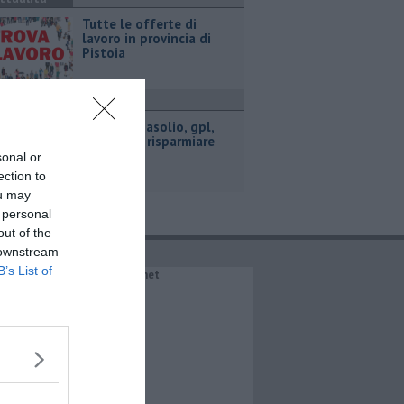
​Tutte le offerte di
lavoro in provincia di
Pistoia
ttualità
​Benzina, gasolio, gpl,
ecco dove risparmiare
sonal or
ection to
ou may
 personal
out of the
 downstream
B’s List of
IL NETWORK QuiNews.net
QuiNewsAbetone.it
QuiNewsAmiata.it
QuiNewsAnimali.it
QuiNewsArezzo.it
QuiNewsCasentino.it
QuiNewsCecina.it
QuiNewsChianti.it