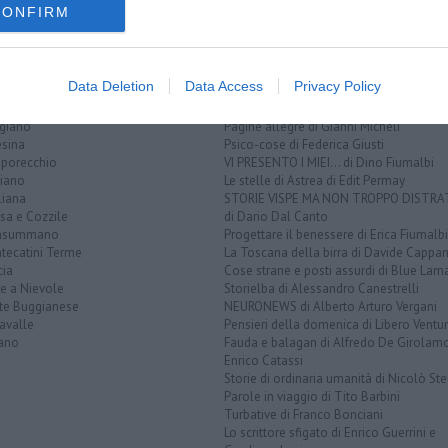
rviste
QUI BLOG
CONFIRM
nion Leader
Incontri d'arte di Riccardo Ferrucci
rese & Professioni
Racconti della domenica di Marco Celat
grammazione Cinema
Disincantato di Adolfo Santoro
Sorridendo di Nicola Belcari
Data Deletion
Data Access
Privacy Policy
Vignaioli e vini di Nadio Stronchi
MUNI
Le pregiate penne di Pierantonio Pardi
giano
Pagine allegre di Gianni Micheli
esina
Psico-cose di Federica Giusti
porecchio
VI PRESENTO I MIEI... di Dino Fiumalbi
ciano
Le stelle di Astrea di Edit Permay
liana
STORIE VISPE MA NON TROPPO DISTR
sa e Cozzile
di Dario Dal Canto
nsummano
Progettare il benessere di Erica Fiumalbi
tecatini Terme
La Toscana della birra di Davide Cappan
cia
Cose strane e posti assurdi di Blue Lam
e a Nievole
Storielba di Alessandro Canestrelli
te Buggianese
NEURONEWS di Alberto Arturo Vergani
avalle
Pensieri della domenica di Libero Ventur
ano
Fauda e balagan di Alfredo De Girolam
Enrico Catassi
Storie di ordinaria umanità di Nicolò Ste
Parole in viaggio di Tito Barbini
Turbative di Franco Bonciani
Lo scrittore sfigato di Enrico Guerrini e