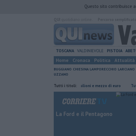
Questo sito contribuisce 
QUI
quotidiano online.
Percorso semplificat
TOSCANA
VALDINIEVOLE
PISTOIA
ABET
Home
Cronaca
Politica
Attualità
BUGGIANO
CHIESINA
LAMPORECCHIO
LARCIANO
UZZANO
detenuto
Grattano e vincono due milioni e mezzo di euro
Tutti i titoli:
​Tutte le
La Ford e il Pentagono