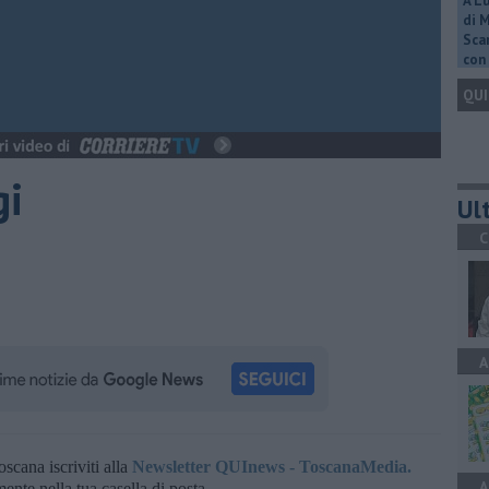
A L
di 
Scar
con 
QUI
gi
Ult
C
A
oscana iscriviti alla
Newsletter QUInews - ToscanaMedia.
A
amente nella tua casella di posta.