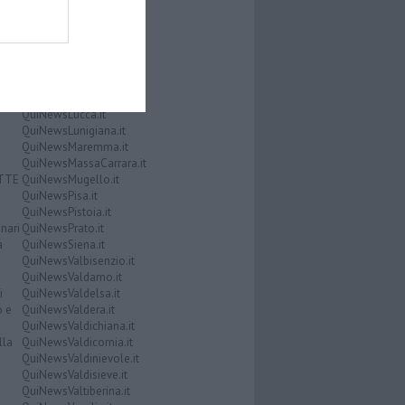
QuiNewsCuoio.it
QuiNewsElba.it
i
QuiNewsEmpolese.it
QuiNewsFirenze.it
QuiNewsGarfagnana.it
QuiNewsGrosseto.it
QuiNewsLivorno.it
QuiNewsLucca.it
QuiNewsLunigiana.it
QuiNewsMaremma.it
QuiNewsMassaCarrara.it
ATTE
QuiNewsMugello.it
QuiNewsPisa.it
QuiNewsPistoia.it
nari
QuiNewsPrato.it
a
QuiNewsSiena.it
QuiNewsValbisenzio.it
QuiNewsValdarno.it
i
QuiNewsValdelsa.it
o e
QuiNewsValdera.it
QuiNewsValdichiana.it
lla
QuiNewsValdicornia.it
QuiNewsValdinievole.it
QuiNewsValdisieve.it
QuiNewsValtiberina.it