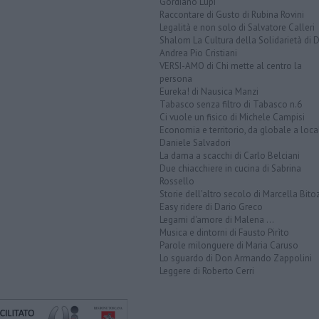
Gordiano Lupi
Raccontare di Gusto di Rubina Rovini
Legalità e non solo di Salvatore Calleri
Shalom La Cultura della Solidarietà di 
Andrea Pio Cristiani
VERSI-AMO di Chi mette al centro la
persona
Eureka! di Nausica Manzi
Tabasco senza filtro di Tabasco n.6
Ci vuole un fisico di Michele Campisi
Economia e territorio, da globale a loca
Daniele Salvadori
La dama a scacchi di Carlo Belciani
Due chiacchiere in cucina di Sabrina
Rossello
Storie dell'altro secolo di Marcella Bito
Easy ridere di Dario Greco
Legami d'amore di Malena ...
Musica e dintorni di Fausto Pirìto
Parole milonguere di Maria Caruso
Lo sguardo di Don Armando Zappolini
Leggere di Roberto Cerri