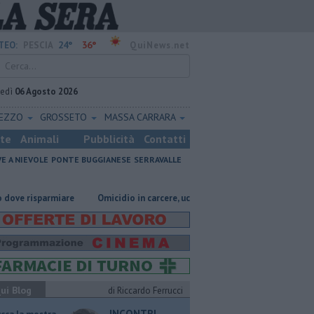
24°
36°
TEO:
PESCIA
QuiNews.net
vedì
06 Agosto 2026
REZZO
GROSSETO
MASSA CARRARA
ste
Animali
Pubblicità
Contatti
VE A NIEVOLE
PONTE BUGGIANESE
SERRAVALLE
e risparmiare
Omicidio in carcere, ucciso un detenuto
Grattano e v
ui Blog
di Riccardo Ferrucci
INCONTRI