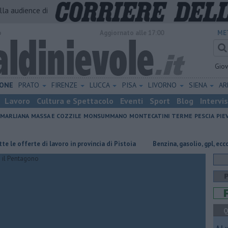
alla audience di
o
Aggiornato alle 17:00
ME
Gio
ONE
PRATO
FIRENZE
LUCCA
PISA
LIVORNO
SIENA
A
Lavoro
Cultura e Spettacolo
Eventi
Sport
Blog
Intervi
MARLIANA
MASSA E COZZILE
MONSUMMANO
MONTECATINI TERME
PESCIA
PIE
 offerte di lavoro in provincia di Pistoia
​Benzina, gasolio, gpl, ecco dov
Q