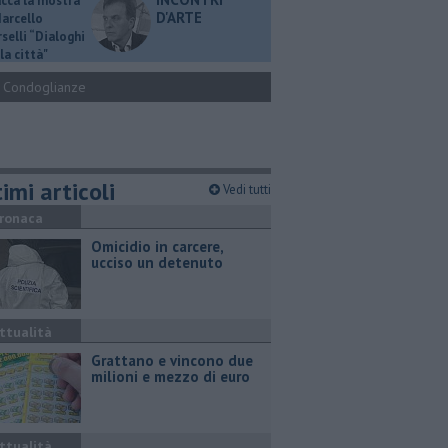
ucca la mostra
D'ARTE
Marcello
selli “Dialoghi
la città"
Condoglianze
imi articoli
Vedi tutti
ronaca
Omicidio in carcere,
ucciso un detenuto
ttualità
Grattano e vincono due
milioni e mezzo di euro
ttualità