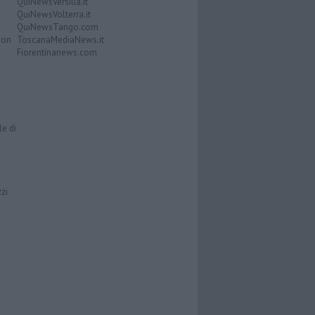
QuiNewsVersilia.it
QuiNewsVolterra.it
QuiNewsTango.com
Don
ToscanaMediaNews.it
Fiorentinanews.com
le di
zzi