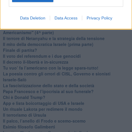
Trump soffre, la Corte dell'Aia è viva
​Il Nobel per la pace a Trump o all’Albanese? Questo è il
problema!
Data Deletion
Data Access
Privacy Policy
​Alessandro Orsini e la tetrade oscura del sionismo
​Hilsenrath e le 9 omotipie tra Nazismo, Sionismo e
Americanismo" (4^ parte)
​Il terrore di Netanyahu e la strategia della tensione
Il mito della democratica Israele (prima parte)
​Finale di partita?
​Il voto del referendum e i due genocidi
Il decreto il-libertà e in-sicurezza
Tu vuo’ fa l’americano con la legge spara-tutto!
La poesia contro gli orrori di CISL, Governo e sionisti
Israele-Salò
​La fascistizzazione dello stato e della società
Papa Francesco e l’ipocrisia al suo funerale?
​Chi è Donald Trump?
App e lista boicottaggio di USA e Israele
​Un rituale Lakota per redimere il mondo
Il terrorismo di Ursula
​Il palco, l’anello di Frodo e scemo-scemo
Esimio filosofo Galimberti