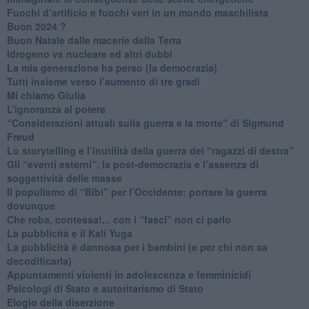
​Fuochi d’artificio e fuochi veri in un mondo maschilista
Buon 2024 ?
​Buon Natale dalle macerie della Terra
​Idrogeno vs nucleare ed altri dubbi
​La mia generazione ha perso (la democrazia)
​Tutti insieme verso l’aumento di tre gradi
Mi chiamo Giulia
L’ignoranza al potere
​“Considerazioni attuali sulla guerra e la morte" di Sigmund
Freud
​Lo storytelling e l’inutilità della guerra dei “ragazzi di destra”
​Gli “eventi esterni”, la post-democrazia e l’assenza di
soggettività delle masse
​Il populismo di “Bibi” per l’Occidente: portare la guerra
dovunque
​Che roba, contessa!... con i “fasci” non ci parlo
La pubblicità e il Kali Yuga
​La pubblicità è dannosa per i bambini (e per chi non sa
decodificarla)
​Appuntamenti violenti in adolescenza e femminicidi
​Psicologi di Stato e autoritarismo di Stato
Elogio della diserzione