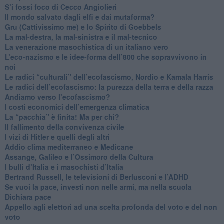
S’i fossi foco di Cecco Angiolieri
​Il mondo salvato dagli elfi e dai mutaforma?
Gru (Cattivissimo me) e lo Spirito di Goebbels
​La mal-destra, la mal-sinistra e il mal-tecnico
​La venerazione masochistica di un italiano vero
​L’eco-nazismo e le idee-forma dell’800 che sopravvivono in
noi
​Le radici “culturali” dell’ecofascismo, Nordio e Kamala Harris
Le radici dell’ecofascismo: la purezza della terra e della razza
Andiamo verso l’ecofascismo?
I costi economici dell’emergenza climatica
​La “pacchia” è finita! Ma per chi?
​Il fallimento della convivenza civile
​I vizi di Hitler e quelli degli altri
Addio clima mediterraneo e Medicane
​Assange, Galileo e l’Ossimoro della Cultura
​I bulli d’Italia e i masochisti d’Italia
​Bertrand Russell, le televisioni di Berlusconi e l’ADHD
​Se vuoi la pace, investi non nelle armi, ma nella scuola
​Dichiara pace
​Appello agli elettori ad una scelta profonda del voto e del non
voto