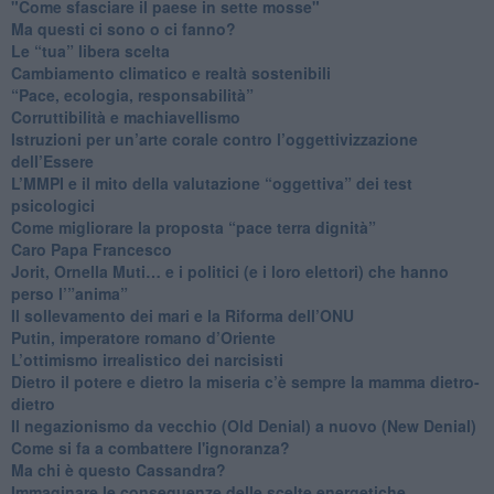
"Come sfasciare il paese in sette mosse"
​Ma questi ci sono o ci fanno?
​Le “tua” libera scelta
Cambiamento climatico e realtà sostenibili
“Pace, ecologia, responsabilità”
​Corruttibilità e machiavellismo
Istruzioni per un’arte corale contro l’oggettivizzazione
dell’Essere
​L’MMPI e il mito della valutazione “oggettiva” dei test
psicologici
Come migliorare la proposta “pace terra dignità”
Caro Papa Francesco
​Jorit, Ornella Muti… e i politici (e i loro elettori) che hanno
perso l’”anima”
​Il sollevamento dei mari e la Riforma dell’ONU
Putin, imperatore romano d’Oriente
​L’ottimismo irrealistico dei narcisisti
​Dietro il potere e dietro la miseria c’è sempre la mamma dietro-
dietro
Il negazionismo da vecchio (Old Denial) a nuovo (New Denial)
Come si fa a combattere l'ignoranza?
Ma chi è questo Cassandra?
Immaginare le conseguenze delle scelte energetiche