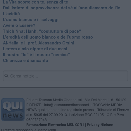
​La Vita scorre con te, senza di te
​Dall’istinto di sopravvivenza del sé all’annullamento dell'io
L'avidità
​L’uomo bianco e i “selvaggi”
​Avere o Essere?
​Thich Nhat Hanh, “costruttore di pace“
​L’eredità dell’uomo bianco e dell’uomo rosso
Al-Hallaj e il prof. Alessandro Orsini
​Lettera a mio nipote di due mesi
​Il nostro “Io” è il nostro “nemico”
​Chiarezza e disincanto
Editore Toscana Media Channel srl - Via Dei Martelli, 8 - 50129
FIRENZE - info@toscanamediachannel.it. TOSCANA MEDIA
NEWS quotidiano on line registrato presso il Tribunale di Firenze
al n. 5935 del 27.09.2013. Iscrizione ROC 22105 - C.F. e P.Iva
0620787048
Fatturazione Elettronica M5UXCR1 |
Privacy Nielsen
Direttore responsabile Marco Migli