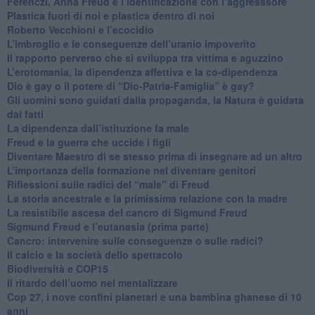
​Ferenczi, Anna Freud e l’identificazione con l’aggresssore
Plastica fuori di noi e plastica dentro di noi
​Roberto Vecchioni e l’ecocidio
​L’imbroglio e le conseguenze dell’uranio impoverito
​Il rapporto perverso che si sviluppa tra vittima e aguzzino
L’erotomania, la dipendenza affettiva e la co-dipendenza
​Dio è gay o il potere di “Dio-Patria-Famiglia” è gay?
​Gli uomini sono guidati dalla propaganda, la Natura è guidata
dai fatti
La dipendenza dall’istituzione fa male
​Freud e la guerra che uccide i figli
​Diventare Maestro di se stesso prima di insegnare ad un altro
L’importanza della formazione nel diventare genitori
Riflessioni sulle radici del “male” di Freud
​La storia ancestrale e la primissima relazione con la madre
​La resistibile ascesa del cancro di Sigmund Freud
Sigmund Freud e l’eutanasia (prima parte)
Cancro: intervenire sulle conseguenze o sulle radici?
​Il calcio e la società dello spettacolo
Biodiversità e COP15
​Il ritardo dell’uomo nel mentalizzare
​Cop 27, i nove confini planetari e una bambina ghanese di 10
anni