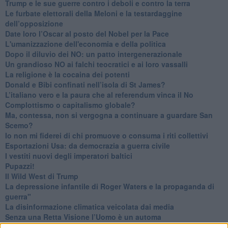
Trump e le sue guerre contro i deboli e contro la terra
​Le furbate elettorali della Meloni e la testardaggine
dell’opposizione
​Date loro l’Oscar al posto del Nobel per la Pace
L'umanizzazione dell'economia e della politica
​Dopo il diluvio dei NO: un patto intergenerazionale
​Un grandioso NO ai falchi teocratici e ai loro vassalli
La religione è la cocaina dei potenti
Donald e Bibi confinati nell’isola di St James?
L’italiano vero e la paura che al referendum vinca il No
​Complottismo o capitalismo globale?
​Ma, contessa, non si vergogna a continuare a guardare San
Scemo?
​Io non mi fiderei di chi promuove o consuma i riti collettivi
Esportazioni Usa: da democrazia a guerra civile
​I vestiti nuovi degli imperatori baltici
​Pupazzi!
​Il Wild West di Trump
​La depressione infantile di Roger Waters e la propaganda di
guerra"
​La disinformazione climatica veicolata dai media
Senza una Retta Visione l’Uomo è un automa
​La propaganda bellica nostrana vs l’hasbarà dei sionisti