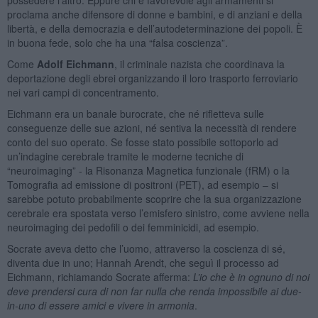
proclama anche difensore di donne e bambini, e di anziani e della
libertà, e della democrazia e dell’autodeterminazione dei popoli. È
in buona fede, solo che ha una “falsa coscienza”.
Come
Adolf Eichmann
, il criminale nazista che coordinava la
deportazione degli ebrei organizzando il loro trasporto ferroviario
nei vari campi di concentramento.
Eichmann era un banale burocrate, che né rifletteva sulle
conseguenze delle sue azioni, né sentiva la necessità di rendere
conto del suo operato. Se fosse stato possibile sottoporlo ad
un’indagine cerebrale tramite le moderne tecniche di
“neuroimaging” - la Risonanza Magnetica funzionale (fRM) o la
Tomografia ad emissione di positroni (PET), ad esempio – si
sarebbe potuto probabilmente scoprire che la sua organizzazione
cerebrale era spostata verso l’emisfero sinistro, come avviene nella
neuroimaging dei pedofili o dei femminicidi, ad esempio.
Socrate aveva detto che l’uomo, attraverso la coscienza di sé,
diventa due in uno; Hannah Arendt, che seguì il processo ad
Eichmann, richiamando Socrate afferma:
L’io che è in ognuno di noi
deve prendersi cura di non far nulla che renda impossibile ai due-
in-uno di essere amici e vivere in armonia
.