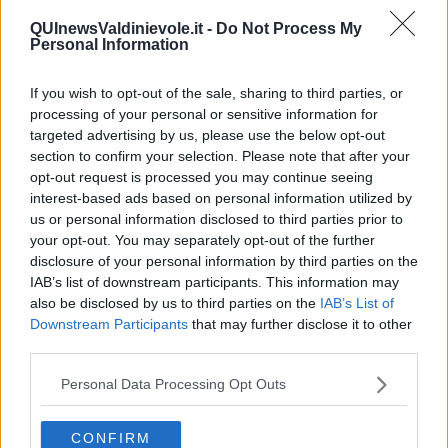
​La cleptocrazia e lo studio sociologico della propaganda di
QUInewsValdinievole.it -
Do Not Process My
guerra
Personal Information
​Uccidere per gioco: il cacciatore e chi vuole armarsi
​La Cop 30 di Belem giorno per giorno
If you wish to opt-out of the sale, sharing to third parties, or
La Cop 30, i crimini e i misfatti verso la vita sulla terra
processing of your personal or sensitive information for
Arrostire il pianeta: le grandi emissioni della carne e dei
targeted advertising by us, please use the below opt-out
latticini
section to confirm your selection. Please note that after your
​Cop 30, uragani e riconversione delle spese militari
La responsabilità storica della morte sulla terra
opt-out request is processed you may continue seeing
PTSD e suicidi svelano l’intento suicidario della guerra e
interest-based ads based on personal information utilized by
dell’ignoranza
us or personal information disclosed to third parties prior to
Il Wenzi e la decadenza verso la guerra e la morte
your opt-out. You may separately opt-out of the further
​Il tecno-fascismo e i suoi nemici delusi
disclosure of your personal information by third parties on the
​I comici e il vittimismo paranoideo al potere
IAB’s list of downstream participants. This information may
​La virtù secondo Confucio e Xi (seconda parte)
also be disclosed by us to third parties on the
IAB’s List of
Le Pax imperiali e Tianxia (prima parte)
Downstream Participants
that may further disclose it to other
Un mondo condiviso a misura di bambino
third parties.
​Un chiarimento, Chris Hedges e qualche domanda
Il velleitarismo di Trump, dell’UE e di Darwin
Personal Data Processing Opt Outs
​Karen Horney e il ponte sullo Stretto
​I bulli vanno isolati
L’invertebrata von der Leyen e il Lula-risk
CONFIRM