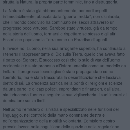
sfrutta la Natura, la propria parte femminile, fino a distruggerla.
La Natura è stata già abbondantemente, per certi aspetti
irrimediabilmente, abusata dalla “guerra fredda”, non dichiarata,
che il mondo condiviso ha continuato nei secoli attraverso un
progresso poco virtuoso. Sarebbe stato virtuoso, già da tempo
nella storia dell’uomo, fermarsi e rispettare se stesso e gli altri
Esseri che popolano la Terra come un Paradiso di uguali.
E invece no! L’uomo, nella sua arrogante superbia, ha continuato a
ritenersi il rappresentante di Dio sulla Terra, quello che aveva fatto
il patto col Signore. È successo così che lo stile di vita dell’uomo
occidentale è stato proposto all’intera umanità come un modello da
imitare: il progresso tecnologico è stato propagandato come
liberatorio, ma è stata trascurata la desertificazione che lasciava
dietro di sé. La credenza acritica nella bontà di religioni e scienze,
da una parte, e di capi politici, imprenditori e finanzieri, dall’altra,
sta inducendo l’uomo a seguire la sua vigliaccheria, i suoi impulsi di
dominatore senza limiti.
Nell’uomo l’emisfero di sinistra è specializzato nelle funzioni del
linguaggio, nel controllo della mano dominante destra e
nell’organizzazione della motilità volontaria. L’emisfero destro
prevale invece nella cognizione dello spazio e nella regolazione