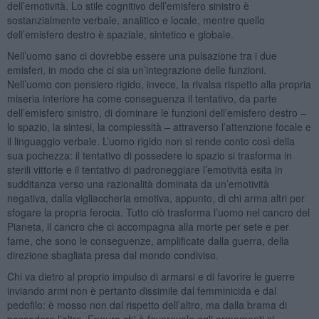
dell’emotività. Lo stile cognitivo dell’emisfero sinistro è
sostanzialmente verbale, analitico e locale, mentre quello
dell’emisfero destro è spaziale, sintetico e globale.
Nell’uomo sano ci dovrebbe essere una pulsazione tra i due
emisferi, in modo che ci sia un’integrazione delle funzioni.
Nell’uomo con pensiero rigido, invece, la rivalsa rispetto alla propria
miseria interiore ha come conseguenza il tentativo, da parte
dell’emisfero sinistro, di dominare le funzioni dell’emisfero destro –
lo spazio, la sintesi, la complessità – attraverso l’attenzione focale e
il linguaggio verbale. L’uomo rigido non si rende conto così della
sua pochezza: il tentativo di possedere lo spazio si trasforma in
sterili vittorie e il tentativo di padroneggiare l’emotività esita in
sudditanza verso una razionalità dominata da un’emotività
negativa, dalla vigliaccheria emotiva, appunto, di chi arma altri per
sfogare la propria ferocia. Tutto ciò trasforma l’uomo nel cancro del
Pianeta, il cancro che ci accompagna alla morte per sete e per
fame, che sono le conseguenze, amplificate dalla guerra, della
direzione sbagliata presa dal mondo condiviso.
Chi va dietro al proprio impulso di armarsi e di favorire le guerre
inviando armi non è pertanto dissimile dal femminicida e dal
pedofilo: è mosso non dal rispetto dell’altro, ma dalla brama di
possedere l’altro. Eppure chi è favorevole agli armamenti si