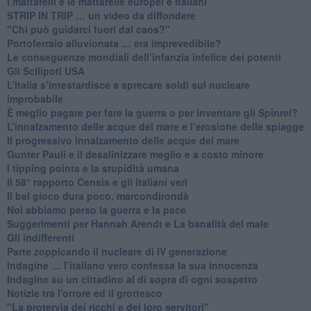
​I mattarelli e le mattarelle europei e italiani
​STRIP IN TRIP … un video da diffondere
"Chi può guidarci fuori dal caos?"
​Portoferraio alluvionata … era imprevedibile?
Le conseguenze mondiali dell’infanzia infelice dei potenti
​Gli Scilipoti USA
L’Italia s’intestardisce a sprecare soldi sul nucleare
improbabile
È meglio pagare per fare la guerra o per inventare gli Spinrel?
​L’innalzamento delle acque del mare e l’erosione delle spiagge
​Il progressivo innalzamento delle acque del mare
​Gunter Pauli e il desalinizzare meglio e a costo minore
I tipping points e la stupidità umana
​Il 58° rapporto Censis e gli italiani veri
​Il bel gioco dura poco, marcondirondà
Noi abbiamo perso la guerra e la pace
Suggerimenti per Hannah Arendt e La banalità del male
​Gli indifferenti
Parte zoppicando il nucleare di IV generazione
​Indagine … l’italiano vero confessa la sua innocenza
Indagine su un cittadino al di sopra di ogni sospetto
Notizie tra l'orrore ed il grottesco
"La protervia dei ricchi e dei loro servitori"