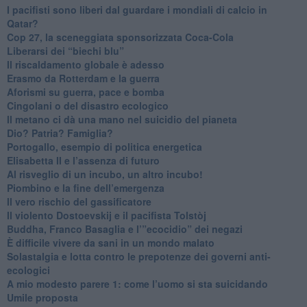
​I pacifisti sono liberi dal guardare i mondiali di calcio in
Qatar?
​Cop 27, la sceneggiata sponsorizzata Coca-Cola
​Liberarsi dei “biechi blu”
Il riscaldamento globale è adesso
​Erasmo da Rotterdam e la guerra
​Aforismi su guerra, pace e bomba
Cingolani o del disastro ecologico
​Il metano ci dà una mano nel suicidio del pianeta
​Dio? Patria? Famiglia?
Portogallo, esempio di politica energetica
​Elisabetta II e l’assenza di futuro
Al risveglio di un incubo, un altro incubo!
​Piombino e la fine dell’emergenza
​Il vero rischio del gassificatore
​Il violento Dostoevskij e il pacifista Tolstòj
​Buddha, Franco Basaglia e l’”ecocidio” dei negazi
​È difficile vivere da sani in un mondo malato
Solastalgia e lotta contro le prepotenze dei governi anti-
ecologici
​A mio modesto parere 1: come l’uomo si sta suicidando
​Umile proposta