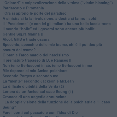
“Odiatori” e colpevolizzazione della vittima (“victim blaming”)
​Patriarcato e Piromania
"Ora si aprono le porte del paradiso"
​A sinistra si fa la rivoluzione, a destra si fanno i soldi
​Il “Presidente” (e con lei gli italiani) ha una bella faccia tosta
​Il mondo “bolle” ed i governi sono ancora più bolliti
​Gentile Sig.ra Marina B
​Alcol, GHB e triade oscura
​Specchio, specchio delle mie brame, chi è il politico più
oscuro del reame?
​Gibran e l’arco marcio del narcisismo
​Il prematuro trapasso di B. e Ramses II
​Non temo Berlusconi in sé, temo Berlusconi in me
​Mie risposte al mio Amico-psichiatra
​Secondo Porges e secondo me
​La “mente” secondo Jackson e McLean
La difficile dicibilità della Verità (2)
​Lettera da un Amico sul caso Seung (1)
​Cronaca di una tragedia annunciata
"​La doppia visione della funzione della psichiatria e “il caso
Seung”
​Fare i conti col passato e con l’idea di Dio