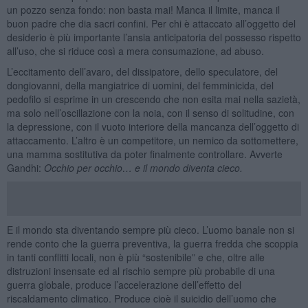
un pozzo senza fondo: non basta mai! Manca il limite, manca il
buon padre che dia sacri confini. Per chi è attaccato all’oggetto del
desiderio è più importante l’ansia anticipatoria del possesso rispetto
all’uso, che si riduce così a mera consumazione, ad abuso.
L’eccitamento dell’avaro, del dissipatore, dello speculatore, del
dongiovanni, della mangiatrice di uomini, del femminicida, del
pedofilo si esprime in un crescendo che non esita mai nella sazietà,
ma solo nell’oscillazione con la noia, con il senso di solitudine, con
la depressione, con il vuoto interiore della mancanza dell’oggetto di
attaccamento. L’altro è un competitore, un nemico da sottomettere,
una mamma sostitutiva da poter finalmente controllare. Avverte
Gandhi:
Occhio per occhio… e il mondo diventa cieco.
E il mondo sta diventando sempre più cieco. L’uomo banale non si
rende conto che la guerra preventiva, la guerra fredda che scoppia
in tanti conflitti locali, non è più “sostenibile” e che, oltre alle
distruzioni insensate ed al rischio sempre più probabile di una
guerra globale, produce l’accelerazione dell’effetto del
riscaldamento climatico. Produce cioè il suicidio dell’uomo che