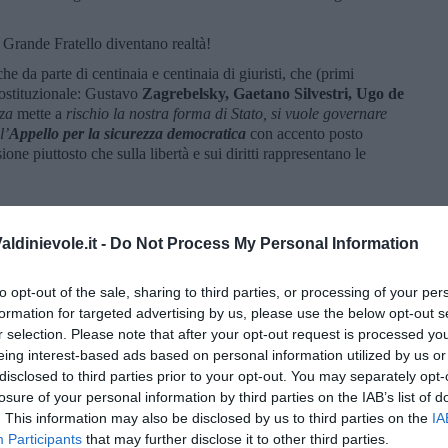
 Grande Fratello diventano realtà!
 da parte di centinaia e centinaia di giuristi, che (primi
 Costituzionale: Gustavo
Zagrebelsky, Gaetano Silvestri, Ugo de
za
mette a
rischio la nostra forma di Stato, si vuole governare
l’
Appello per la sicurezza democratica
con accento posto
ione piuttosto che sulla libertà e sui diritti rappresentano le
ormali della vita del paese interpretare ed insegnare la nostra
ldinievole.it -
Do Not Process My Personal Information
iuspubblicisti assumere delle posizioni individuali all’esterno
uali accadono forzature istituzionali di particolare gravità, di
to opt-out of the sale, sharing to third parties, or processing of your per
e ed è anzi doveroso assumere insieme delle pubbliche posizioni.
formation for targeted advertising by us, please use the below opt-out s
rni scorsi quando il disegno di legge sulla sicurezza, che stava
r selection. Please note that after your opt-out request is processed y
acceso dibattito parlamentare dati i discutibilissimi contenuti, è
eing interest-based ads based on personal information utilized by us or
mo decreto-legge, senza che vi fosse alcuna straordinarietà, né
disclosed to third parties prior to your opt-out. You may separately opt-
urgenza, come la Costituzione impone. Tale decreto – ultimo
losure of your personal information by third parties on the IAB’s list of
volti a comprimere i diritti e accentrare il potere – presenta
. This information may also be disclosed by us to third parties on the
IA
ionalità
, il primo dei quali consiste nel vero e proprio vulnus
Participants
that may further disclose it to other third parties.
mere. È accaduto spesso in passato ed anche in tempi recenti che