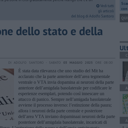
Scar
Vedi tutti
con 
gli articoli
del blog di Adolfo Santoro
QUI
one dello stato e della
Ult
C
DI ADOLFO SANTORO - SABATO
03 MAGGIO 2025
ORE 08:00
È stata data rilevanza che uno studio del Mit ha
acclarato che la parte anteriore dell’area tegmentale
ventrale o VTA invia dopamina ai neuroni della parte
anteriore dell’amigdala basolaterale per codificare le
A
esperienze esemplari, potendo così innescare un
attacco di panico. Sempre nell’amigada basolaterale
avviene il processo inverso: l’estinzione della paura;
allora i neuroni della parte centrale e posteriore
dell’area VTA inviano dopaminaai neuroni della parte
A
posteriore dell’amigdala basolaterale, incaricati di
lievo. L’estinzione della paura e dell’ansia anticipatoria