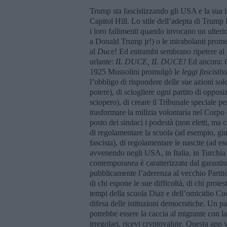
Trump sta fascistizzando gli USA e la sua i
Capitol Hill. Lo stile dell’adepta di Trump
i loro fallimenti quando invocano un ulterio
a Donald Trump jr!) o le mirabolanti promess
al
Duce
! Ed entrambi sembrano ripetere al
urlante:
IL DUCE, IL DUCE!
Ed ancora:
1925 Mussolini promulgò le
leggi fascisti
l’obbligo di rispondere delle sue azioni solo
potere), di sciogliere ogni partito di opposiz
sciopero), di creare il Tribunale speciale pe
trasformare la milizia volontaria nel Corpo 
posto dei sindaci i podestà (non eletti, ma ca
di regolamentare la scuola (ad esempio, giu
fascista), di regolamentare le nascite (ad ese
avvenendo negli USA, in Italia, in Turchia 
contemporanea è caratterizzata dal garantism
pubblicamente l’aderenza al vecchio Partito
di chi espone le sue difficoltà, di chi prote
tempi della scuola Diaz e dell’omicidio Cuc
difesa delle istituzioni democratiche. Un pas
potrebbe essere la caccia al migrante con la
irregolari, ricevi cryptovalute. Questa app ve