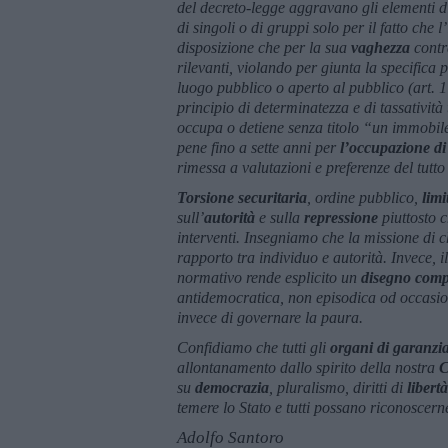
del decreto-legge aggravano gli elementi 
di singoli o di gruppi solo per il fatto che
disposizione che per la sua
vaghezza
contra
rilevanti, violando per giunta la specifica 
luogo pubblico o aperto al pubblico (art. 1
principio di determinatezza e di tassatività 
occupa o detiene senza titolo “un immobile 
pene fino a sette anni per
l’occupazione di
rimessa a valutazioni e preferenze del tutto 
Torsione securitaria
, ordine pubblico,
limi
sull’
autorità
e sulla
repressione
piuttosto 
interventi. Insegniamo che la missione di c
rapporto tra individuo e autorità. Invece, i
normativo rende esplicito un
disegno comp
antidemocratica, non episodica od occasio
invece di governare la paura.
Confidiamo che tutti gli
organi di garanzia
allontanamento dallo spirito della nostra
C
su
democrazia
, pluralismo, diritti di
libertà
temere lo Stato e tutti possano riconoscerne,
Adolfo Santoro