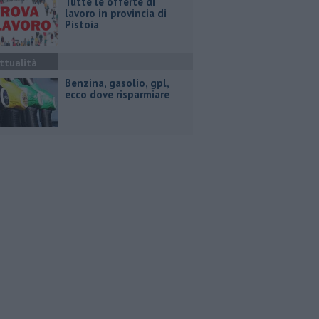
​Tutte le offerte di
lavoro in provincia di
Pistoia
ttualità
​Benzina, gasolio, gpl,
ecco dove risparmiare