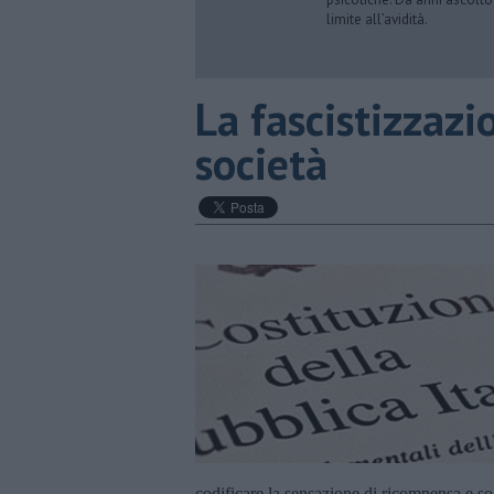
limite all’avidità.
​La fascistizzazi
società
codificare la sensazione di ricompensa e sol