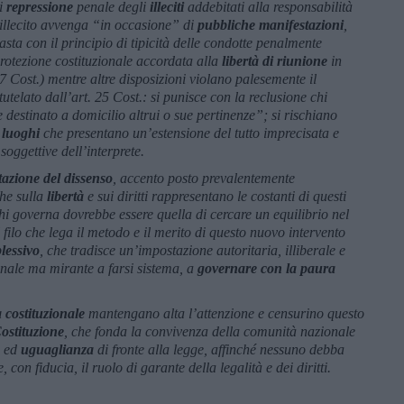
di
repressione
penale degli
illeciti
addebitati alla responsabilità
 l’illecito avvenga “in occasione” di
pubbliche
manifestazioni
,
sta con il principio di tipicità delle condotte penalmente
protezione costituzionale accordata alla
libertà di riunione
in
7 Cost.) mentre altre disposizioni violano palesemente il
tutelato dall’art. 25 Cost.: si punisce con la reclusione chi
destinato a domicilio altrui o sue pertinenze”; si rischiano
 luoghi
che presentano un’estensione del tutto imprecisata e
soggettive dell’interprete.
tazione del dissenso
, accento posto prevalentemente
che sulla
libertà
e sui diritti rappresentano le costanti di questi
hi governa dovrebbe essere quella di cercare un equilibrio nel
l filo che lega il metodo e il merito di questo nuovo intervento
lessivo
, che tradisce un’impostazione autoritaria, illiberale e
nale ma mirante a farsi sistema, a
governare con la paura
 costituzionale
mantengano alta l’attenzione e censurino questo
ostituzione
, che fonda la convivenza della comunità nazionale
ed
uguaglianza
di fronte alla legge, affinché nessuno debba
 con fiducia, il ruolo di garante della legalità e dei diritti.