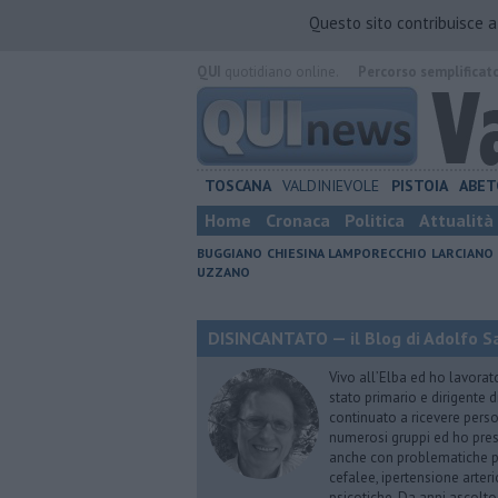
Questo sito contribuisce 
QUI
quotidiano online.
Percorso semplificat
TOSCANA
VALDINIEVOLE
PISTOIA
ABET
Home
Cronaca
Politica
Attualità
BUGGIANO
CHIESINA
LAMPORECCHIO
LARCIANO
UZZANO
DISINCANTATO — il Blog di Adolfo S
Vivo all’Elba ed ho lavorat
stato primario e dirigente 
continuato a ricevere person
numerosi gruppi ed ho pres
anche con problematiche ps
cefalee, ipertensione arter
psicotiche. Da anni ascolto