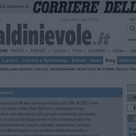
alla audience di
o
Aggiornato alle 19:30
ME
Vene
ONE
PRATO
FIRENZE
LUCCA
PISA
LIVORNO
SIENA
A
Lavoro
Cultura e Spettacolo
Eventi
Sport
Blog
Intervi
MARLIANA
MASSA E COZZILE
MONSUMMANO
MONTECATINI TERME
PESCIA
PIE
antoro
o per più di 40 anni come psichiatra; dal 1991 al 2017 sono
di secondo livello. Dal 2017 sono in pensione e ho
e in crisi alla ricerca della propria autenticità. Ho tenuto
Q
o in carico individualmente e con la famiglia persone
icosomatiche (cancro, malattie autoimmuni, allergie,
A L
iosa, fibromialgia) o con problematiche nevrotiche o
di 
 le persone in crisi gratuitamente perché ritengo che c’è un