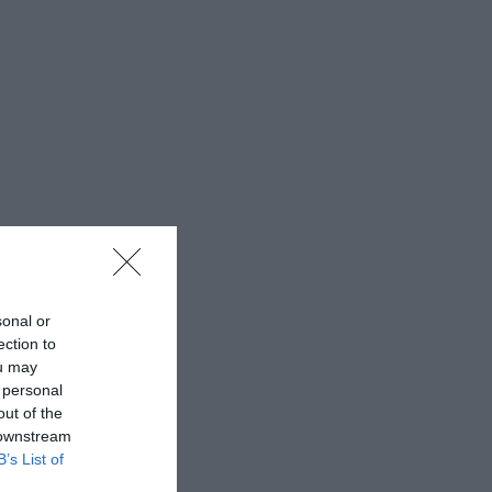
sonal or
ection to
ou may
 personal
out of the
 downstream
B’s List of