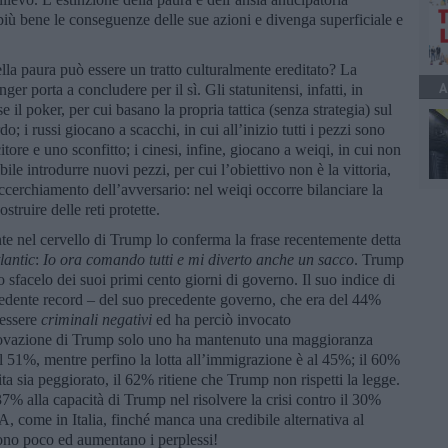
i più bene le conseguenze delle sue azioni e divenga superficiale e
lla paura può essere un tratto culturalmente ereditato? La
A
er porta a concludere per il sì. Gli statunitensi, infatti, in
 il poker, per cui basano la propria tattica (senza strategia) sul
o; i russi giocano a scacchi, in cui all’inizio tutti i pezzi sono
itore e uno sconfitto; i cinesi, infine, giocano a weiqi, in cui non
bile introdurre nuovi pezzi, per cui l’obiettivo non è la vittoria,
ccerchiamento dell’avversario: nel weiqi occorre bilanciare la
struire delle reti protette.
e nel cervello di Trump lo conferma la frase recentemente detta
lantic
:
Io ora comando tutti e mi diverto anche un sacco
. Trump
o sfacelo dei suoi primi cento giorni di governo. Il suo indice di
cedente record – del suo precedente governo, che era del 44%
 essere
criminali negativi
ed ha perciò invocato
pprovazione di Trump solo uno ha mantenuto una maggioranza
è al 51%, mentre perfino la lotta all’immigrazione è al 45%; il 60%
vita sia peggiorato, il 62% ritiene che Trump non rispetti la legge.
37% alla capacità di Trump nel risolvere la crisi contro il 30%
, come in Italia, finché manca una credibile alternativa al
vono poco ed aumentano i perplessi!