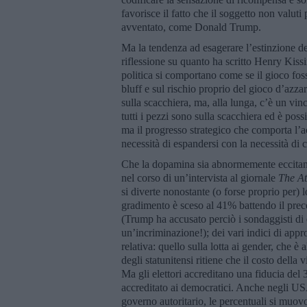
favorisce il fatto che il soggetto non valut
avventato, come Donald Trump.
Ma la tendenza ad esagerare l’estinzione de
riflessione su quanto ha scritto Henry Kissing
politica si comportano come se il gioco fosse
bluff e sul rischio proprio del gioco d’azzard
sulla scacchiera, ma, alla lunga, c’è un vinc
tutti i pezzi sono sulla scacchiera ed è possi
ma il progresso strategico che comporta l’a
necessità di espandersi con la necessità di co
Che la dopamina sia abnormemente eccitant
nel corso di un’intervista al giornale
The At
si diverte nonostante (o forse proprio per) l
gradimento è sceso al 41% battendo il pre
(Trump ha accusato perciò i sondaggisti di
un’incriminazione!); dei vari indici di a
relativa: quello sulla lotta ai gender, che 
degli statunitensi ritiene che il costo della 
Ma gli elettori accreditano una fiducia del 
accreditato ai democratici. Anche negli USA
governo autoritario, le percentuali si muo