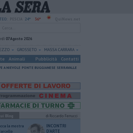
24°
36°
TEO:
PESCIA
QuiNews.net
rdì
07 Agosto 2026
REZZO
GROSSETO
MASSA CARRARA
ste
Animali
Pubblicità
Contatti
VE A NIEVOLE
PONTE BUGGIANESE
SERRAVALLE
ui Blog
di Riccardo Ferrucci
INCONTRI
ucca la mostra
D'ARTE
Marcello