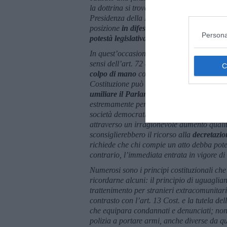
la dottrina si trovasse a denunciare l’uso
Presidenza della Repubblica, Corte costitu
posizione
in difesa del Parlamento
e delle 
Persona
potestà legislativa
, rimanendo inascoltati.
In quest’occasione la violazione è del tutto 
sensi dell’art. 72 della Costituzione era o
colpo di mano
con cui il Governo si è appr
Costituzione può svolgere solo in casi stra
umiliare il Parlamento
e i cittadini da ess
estremamente pericoloso di
repressione
di 
società democratica. Ed è motivo di ulterio
attraverso un irragionevole aumento qualita
sconsiglierebbero il ricorso alla
decretazi
richiede che chi compie un atto debba poter
contrario, l’immediata entrata in vigore di
Numerosi sono i principi costituzionali c
ricordarne alcuni: il principio di uguaglia
trattenimento per stranieri extracomunitari 
contrasto con l’art. 13 Cost. e la tutela del
che equipara condannati e denunciati; non 
polizia a portare armi, anche diverse da qu