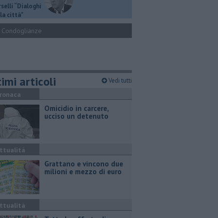
selli “Dialoghi
la città"
Condoglianze
imi articoli
Vedi tutti
ronaca
Omicidio in carcere,
ucciso un detenuto
ttualità
Grattano e vincono due
milioni e mezzo di euro
ttualità