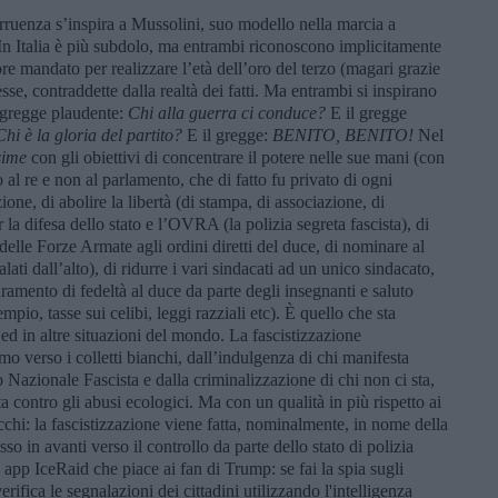
rruenza s’inspira a Mussolini, suo modello nella marcia a
 In Italia è più subdolo, ma entrambi riconoscono implicitamente
re mandato per realizzare l’età dell’oro del terzo (magari grazie
e, contraddette dalla realtà dei fatti. Ma entrambi si inspirano
 gregge plaudente:
Chi alla guerra ci conduce?
E il gregge
Chi è la gloria del partito?
E il gregge:
BENITO, BENITO!
Nel
ssime
con gli obiettivi di concentrare il potere nelle sue mani (con
 al re e non al parlamento, che di fatto fu privato di ogni
ione, di abolire la libertà (di stampa, di associazione, di
r la difesa dello stato e l’OVRA (la polizia segreta fascista), di
delle Forze Armate agli ordini diretti del duce, di nominare al
lati dall’alto), di ridurre i vari sindacati ad un unico sindacato,
ramento di fedeltà al duce da parte degli insegnanti e saluto
mpio, tasse sui celibi, leggi razziali etc). È quello che sta
ed in altre situazioni del mondo. La fascistizzazione
o verso i colletti bianchi, dall’indulgenza di chi manifesta
 Nazionale Fascista e dalla criminalizzazione di chi non ci sta,
sta contro gli abusi ecologici. Ma con un qualità in più rispetto ai
chi: la fascistizzazione viene fatta, nominalmente, in nome della
so in avanti verso il controllo da parte dello stato di polizia
 app IceRaid che piace ai fan di Trump: se fai la spia sugli
rifica le segnalazioni dei cittadini utilizzando l'intelligenza