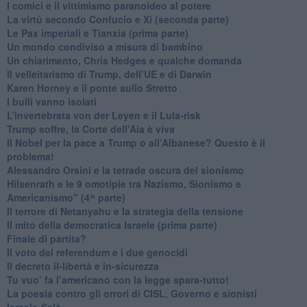
​I comici e il vittimismo paranoideo al potere
​La virtù secondo Confucio e Xi (seconda parte)
Le Pax imperiali e Tianxia (prima parte)
Un mondo condiviso a misura di bambino
​Un chiarimento, Chris Hedges e qualche domanda
Il velleitarismo di Trump, dell’UE e di Darwin
​Karen Horney e il ponte sullo Stretto
​I bulli vanno isolati
L’invertebrata von der Leyen e il Lula-risk
Trump soffre, la Corte dell'Aia è viva
​Il Nobel per la pace a Trump o all’Albanese? Questo è il
problema!
​Alessandro Orsini e la tetrade oscura del sionismo
​Hilsenrath e le 9 omotipie tra Nazismo, Sionismo e
Americanismo" (4^ parte)
​Il terrore di Netanyahu e la strategia della tensione
Il mito della democratica Israele (prima parte)
​Finale di partita?
​Il voto del referendum e i due genocidi
Il decreto il-libertà e in-sicurezza
Tu vuo’ fa l’americano con la legge spara-tutto!
La poesia contro gli orrori di CISL, Governo e sionisti
Israele-Salò