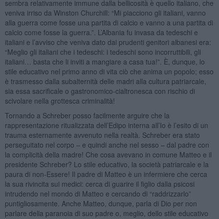
sembra relativamente immune dalla bellicosità è quello italiano, che
veniva irriso da Winston Churchill: “Mi piacciono gli italiani, vanno
alla guerra come fosse una partita di calcio e vanno a una partita di
calcio come fosse la guerra.”. L’Albania fu invasa da tedeschi e
italiani e l’avviso che veniva dato dai prudenti genitori albanesi era:
“Meglio gli italiani che i tedeschi: i tedeschi sono incorruttibili, gli
italiani… basta che li inviti a mangiare a casa tua!”. È, dunque, lo
stile educativo nel primo anno di vita ciò che anima un popolo; esso
è trasmesso dalla subalternità delle madri alla cultura patriarcale,
sia essa sacrificale o gastronomico-cialtronesca con rischio di
scivolare nella grottesca criminalità!
Tornando a Schreber posso facilmente arguire che la
rappresentazione ritualizzata dell’Edipo interna all’Io è l’esito di un
trauma esternamente avvenuto nella realtà. Schreber era stato
perseguitato nel corpo – e quindi anche nel sesso – dal padre con
la complicità della madre! Che cosa avevano in comune Matteo e il
presidente Schreber? Lo stile educativo, la società patriarcale e la
paura di non-Essere! Il padre di Matteo è un infermiere che cerca
la sua rivincita sui medici: cerca di guarire il figlio dalla psicosi
intrudendo nel mondo di Matteo e cercando di “raddrizzarlo”
puntigliosamente. Anche Matteo, dunque, parla di Dio per non
parlare della paranoia di suo padre o, meglio, dello stile educativo