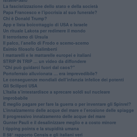
​La fascistizzazione dello stato e della società
Papa Francesco e l’ipocrisia al suo funerale?
​Chi è Donald Trump?
App e lista boicottaggio di USA e Israele
​Un rituale Lakota per redimere il mondo
Il terrorismo di Ursula
​Il palco, l’anello di Frodo e scemo-scemo
Esimio filosofo Galimberti
​I mattarelli e le mattarelle europei e italiani
​STRIP IN TRIP … un video da diffondere
"Chi può guidarci fuori dal caos?"
​Portoferraio alluvionata … era imprevedibile?
Le conseguenze mondiali dell’infanzia infelice dei potenti
​Gli Scilipoti USA
L’Italia s’intestardisce a sprecare soldi sul nucleare
improbabile
È meglio pagare per fare la guerra o per inventare gli Spinrel?
​L’innalzamento delle acque del mare e l’erosione delle spiagge
​Il progressivo innalzamento delle acque del mare
​Gunter Pauli e il desalinizzare meglio e a costo minore
I tipping points e la stupidità umana
​Il 58° rapporto Censis e gli italiani veri