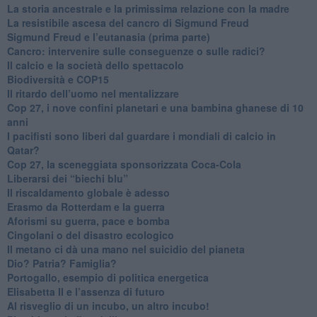
​La storia ancestrale e la primissima relazione con la madre
​La resistibile ascesa del cancro di Sigmund Freud
Sigmund Freud e l’eutanasia (prima parte)
Cancro: intervenire sulle conseguenze o sulle radici?
​Il calcio e la società dello spettacolo
Biodiversità e COP15
​Il ritardo dell’uomo nel mentalizzare
​Cop 27, i nove confini planetari e una bambina ghanese di 10
anni
​I pacifisti sono liberi dal guardare i mondiali di calcio in
Qatar?
​Cop 27, la sceneggiata sponsorizzata Coca-Cola
​Liberarsi dei “biechi blu”
Il riscaldamento globale è adesso
​Erasmo da Rotterdam e la guerra
​Aforismi su guerra, pace e bomba
Cingolani o del disastro ecologico
​Il metano ci dà una mano nel suicidio del pianeta
​Dio? Patria? Famiglia?
Portogallo, esempio di politica energetica
​Elisabetta II e l’assenza di futuro
Al risveglio di un incubo, un altro incubo!