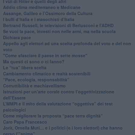
​I vizi di Hitler e quelli degli altri
Addio clima mediterraneo e Medicane
​Assange, Galileo e l’Ossimoro della Cultura
​I bulli d’Italia e i masochisti d’Italia
​Bertrand Russell, le televisioni di Berlusconi e l’ADHD
​Se vuoi la pace, investi non nelle armi, ma nella scuola
​Dichiara pace
​Appello agli elettori ad una scelta profonda del voto e del non
voto
"Come sfasciare il paese in sette mosse"
​Ma questi ci sono o ci fanno?
​Le “tua” libera scelta
Cambiamento climatico e realtà sostenibili
“Pace, ecologia, responsabilità”
​Corruttibilità e machiavellismo
Istruzioni per un’arte corale contro l’oggettivizzazione
dell’Essere
​L’MMPI e il mito della valutazione “oggettiva” dei test
psicologici
Come migliorare la proposta “pace terra dignità”
Caro Papa Francesco
​Jorit, Ornella Muti… e i politici (e i loro elettori) che hanno
perso l’”anima”