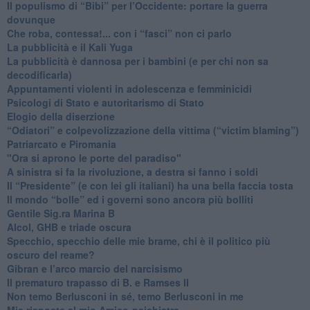
​Il populismo di “Bibi” per l’Occidente: portare la guerra
dovunque
​Che roba, contessa!... con i “fasci” non ci parlo
La pubblicità e il Kali Yuga
​La pubblicità è dannosa per i bambini (e per chi non sa
decodificarla)
​Appuntamenti violenti in adolescenza e femminicidi
​Psicologi di Stato e autoritarismo di Stato
Elogio della diserzione
“Odiatori” e colpevolizzazione della vittima (“victim blaming”)
​Patriarcato e Piromania
"Ora si aprono le porte del paradiso"
​A sinistra si fa la rivoluzione, a destra si fanno i soldi
​Il “Presidente” (e con lei gli italiani) ha una bella faccia tosta
​Il mondo “bolle” ed i governi sono ancora più bolliti
​Gentile Sig.ra Marina B
​Alcol, GHB e triade oscura
​Specchio, specchio delle mie brame, chi è il politico più
oscuro del reame?
​Gibran e l’arco marcio del narcisismo
​Il prematuro trapasso di B. e Ramses II
​Non temo Berlusconi in sé, temo Berlusconi in me
​Mie risposte al mio Amico-psichiatra