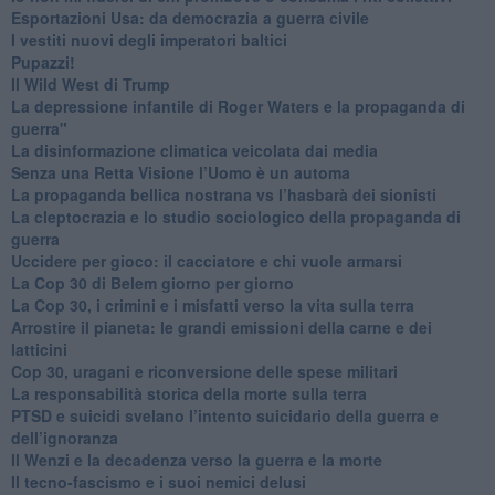
Esportazioni Usa: da democrazia a guerra civile
​I vestiti nuovi degli imperatori baltici
​Pupazzi!
​Il Wild West di Trump
​La depressione infantile di Roger Waters e la propaganda di
guerra"
​La disinformazione climatica veicolata dai media
Senza una Retta Visione l’Uomo è un automa
​La propaganda bellica nostrana vs l’hasbarà dei sionisti
​La cleptocrazia e lo studio sociologico della propaganda di
guerra
​Uccidere per gioco: il cacciatore e chi vuole armarsi
​La Cop 30 di Belem giorno per giorno
La Cop 30, i crimini e i misfatti verso la vita sulla terra
Arrostire il pianeta: le grandi emissioni della carne e dei
latticini
​Cop 30, uragani e riconversione delle spese militari
La responsabilità storica della morte sulla terra
PTSD e suicidi svelano l’intento suicidario della guerra e
dell’ignoranza
Il Wenzi e la decadenza verso la guerra e la morte
​Il tecno-fascismo e i suoi nemici delusi