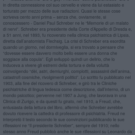
in diretta connessione col suo cervello e viene da lui estasiato e
torturato per mezzo delle sue radiazioni. Quasi le stesse cose
scriveva cento anni prima – senza che, ovviamente, si
conoscessero - Daniel Paul Schreber ne le “Memorie di un malato
di nervi”. Schreber era presidente della Corte d’Appello di Dresda e,
a 51 anni, nel 1893, fu ricoverato nella clinica psichiatrica di Lipsia,
diretta dall’anatomista Flechsig. La crisi di Schreber era esordita
quando un giorno, nel dormiveglia, si era trovato a pensare che
“dovesse essere davvero molto bello essere una donna che
soggiace alla copula”. Egli sviluppò quindi un delirio, che lo
induceva a vivere gli estremi della tortura e della voluttà
coinvolgendo “dèi, astri, demiurghi, complotti, assassinii dell’anima,
catastrofi cosmiche, rivolgimenti politici”. Lo scritto fu pubblicato nel
1903, alla fine del ricovero di Schreber, e girò tra le Cliniche
psichiatriche di lingua tedesca come descrizione, dall’interno, di un
mondo psicotico; pervenne nel 1907 a Jung, che lavorava in una
Clinica di Zurigo, e da questi fu girato, nel 1910, a Freud, che,
entusiasta della lettura del libro, affermò che Schreber avrebbe
dovuto ricevere la cattedra di professore di psichiatria. Freud ne
interpretò il testo secondo le sue convinzioni pubblicando le sue
riflessioni ne “Il presidente Schreber”, sempre del 1910; nello
stesso anno Freud pubblicò anche le sue riflessioni su Leonardo da