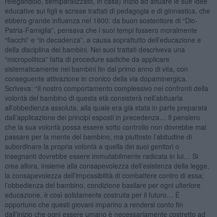
relegandolo, semiparalizzato, in casa) iniziò ad attuare le sue idee
educative sui figli e scrisse trattati di pedagogia e di ginnastica, che
ebbero grande influenza nel 1800: da buon sostenitore di “Dio-
Patria-Famiglia”, pensava che i suoi tempi fossero moralmente
“fiacchi” e “in decadenza”, a causa soprattutto dell’educazione e
della disciplina dei bambini. Nei suoi trattati descriveva una
“micropolitica” fatta di procedure sadiche da applicare
sistematicamente nei bambini fin dal primo anno di vita, con
conseguente attivazione in cronico della via dopaminergica.
Scriveva: “Il nostro comportamento complessivo nei confronti della
volontà del bambino di questa età consisterà nell’abituarla
all’obbedienza assoluta, alla quale era già stata in parte preparata
dall’applicazione dei principi esposti in precedenza… Il pensiero
che la sua volontà possa essere sotto controllo non dovrebbe mai
passare per la mente del bambino, ma piuttosto l’abitudine di
subordinare la propria volontà a quella dei suoi genitori o
insegnanti dovrebbe essere immutabilmente radicata in lui… Si
crea allora, insieme alla consapevolezza dell’esistenza della legge,
la consapevolezza dell’impossibilità di combattere contro di essa;
l’obbedienza del bambino, condizione basilare per ogni ulteriore
educazione, è così solidamente costruita per il futuro… È
opportuno che questi giovani imparino a rendersi conto fin
dall’inizio che ogni essere umano è necessariamente costretto ad