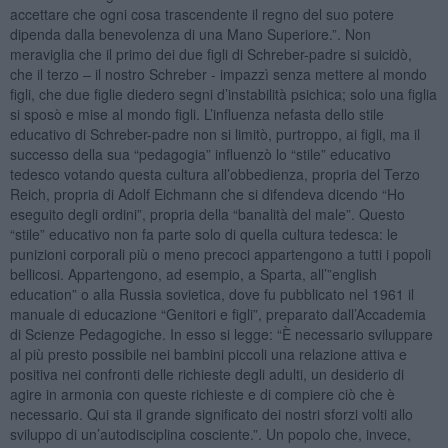
accettare che ogni cosa trascendente il regno del suo potere
dipenda dalla benevolenza di una Mano Superiore.”. Non
meraviglia che il primo dei due figli di Schreber-padre si suicidò,
che il terzo – il nostro Schreber - impazzì senza mettere al mondo
figli, che due figlie diedero segni d’instabilità psichica; solo una figlia
si sposò e mise al mondo figli. L’influenza nefasta dello stile
educativo di Schreber-padre non si limitò, purtroppo, ai figli, ma il
successo della sua “pedagogia” influenzò lo “stile” educativo
tedesco votando questa cultura all’obbedienza, propria del Terzo
Reich, propria di Adolf Eichmann che si difendeva dicendo “Ho
eseguito degli ordini”, propria della “banalità del male”. Questo
“stile” educativo non fa parte solo di quella cultura tedesca: le
punizioni corporali più o meno precoci appartengono a tutti i popoli
bellicosi. Appartengono, ad esempio, a Sparta, all’”english
education” o alla Russia sovietica, dove fu pubblicato nel 1961 il
manuale di educazione “Genitori e figli”, preparato dall’Accademia
di Scienze Pedagogiche. In esso si legge: “È necessario sviluppare
al più presto possibile nei bambini piccoli una relazione attiva e
positiva nei confronti delle richieste degli adulti, un desiderio di
agire in armonia con queste richieste e di compiere ciò che è
necessario. Qui sta il grande significato dei nostri sforzi volti allo
sviluppo di un’autodisciplina cosciente.”. Un popolo che, invece,