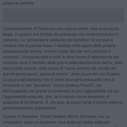
progenie perfetta.
L’interpretazione di Freud era una mezza-verità, cioè una mezza-
bugia, in quanto era limitata da premesse che scotomizzavano il
contesto. La “perversione sessuale del bambino” lo portava a
credere che la psicosi fosse il risultato della paura della propria
omosessualità latente, mentre credo che sia vero piuttosto il
contrario: l’omosessualità e tutte le altre forme di dipendenza dal
contesto sono il risultato della paura della dissoluzione dell’Io, della
paura della psicosi, dalla paura di “come entrare nel mondo dei
grandi senza paura, paura di morire”, della paura del non-Essere.
La paura del bambino non è verso la propria sessualità (che è
innocente e non “perversa”, come credeva Freud!), ma
dell’incapacità dei grandi di contenere la loro aggressività, tra cui
l’aggressività sessuale, che, se è vissuta come possesso, è
qualcosa di terrificante. È, dunque, la paura verso il potere esterno,
gerarchicamente organizzato!
Il padre di Schreber, Daniel Gottlieb Moritz Schreber, era un
ortopedico; dopo un incidente (una scala gli cadde addosso