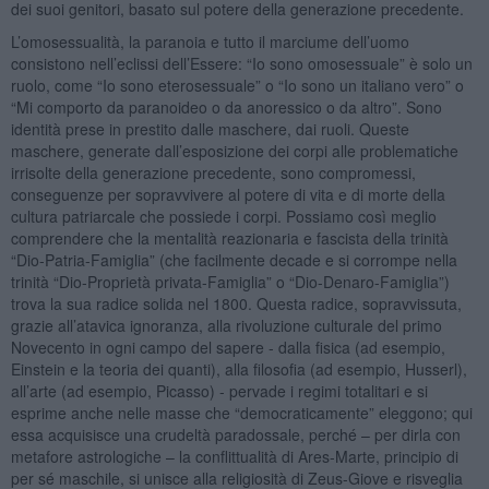
dei suoi genitori, basato sul potere della generazione precedente.
L’omosessualità, la paranoia e tutto il marciume dell’uomo
consistono nell’eclissi dell’Essere: “Io sono omosessuale” è solo un
ruolo, come “Io sono eterosessuale” o “Io sono un italiano vero” o
“Mi comporto da paranoideo o da anoressico o da altro”. Sono
identità prese in prestito dalle maschere, dai ruoli. Queste
maschere, generate dall’esposizione dei corpi alle problematiche
irrisolte della generazione precedente, sono compromessi,
conseguenze per sopravvivere al potere di vita e di morte della
cultura patriarcale che possiede i corpi. Possiamo così meglio
comprendere che la mentalità reazionaria e fascista della trinità
“Dio-Patria-Famiglia” (che facilmente decade e si corrompe nella
trinità “Dio-Proprietà privata-Famiglia” o “Dio-Denaro-Famiglia”)
trova la sua radice solida nel 1800. Questa radice, sopravvissuta,
grazie all’atavica ignoranza, alla rivoluzione culturale del primo
Novecento in ogni campo del sapere - dalla fisica (ad esempio,
Einstein e la teoria dei quanti), alla filosofia (ad esempio, Husserl),
all’arte (ad esempio, Picasso) - pervade i regimi totalitari e si
esprime anche nelle masse che “democraticamente” eleggono; qui
essa acquisisce una crudeltà paradossale, perché – per dirla con
metafore astrologiche – la conflittualità di Ares-Marte, principio di
per sé maschile, si unisce alla religiosità di Zeus-Giove e risveglia