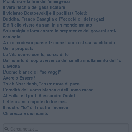
​Piombino e la fine dell’emergenza
​Il vero rischio del gassificatore
​Il violento Dostoevskij e il pacifista Tolstòj
​Buddha, Franco Basaglia e l’”ecocidio” dei negazi
​È difficile vivere da sani in un mondo malato
Solastalgia e lotta contro le prepotenze dei governi anti-
ecologici
​A mio modesto parere 1: come l’uomo si sta suicidando
​Umile proposta
​La Vita scorre con te, senza di te
​Dall’istinto di sopravvivenza del sé all’annullamento dell'io
L'avidità
​L’uomo bianco e i “selvaggi”
​Avere o Essere?
​Thich Nhat Hanh, “costruttore di pace“
​L’eredità dell’uomo bianco e dell’uomo rosso
Al-Hallaj e il prof. Alessandro Orsini
​Lettera a mio nipote di due mesi
​Il nostro “Io” è il nostro “nemico”
​Chiarezza e disincanto