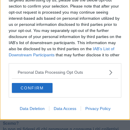
IL CORRIDOIO BLU il resoconto del convegno
section to confirm your selection. Please note that after your
Un manuale essenziale per seguire il CORRIDOIO BLU
opt-out request is processed you may continue seeing
Il corridoio blu
​Il cronoprogramma ottimale verso il full electric sui traghetti
interest-based ads based on personal information utilized by
​I costi dell’adeguamento al cold ironing
us or personal information disclosed to third parties prior to
Alcune domande da esordiente agli esperti che decidono le
your opt-out. You may separately opt-out of the further
sorti dell’Elba
disclosure of your personal information by third parties on the
Verso il full electric a gestione pubblica dei traghetti​
IAB’s list of downstream participants. This information may
​La Scienza dei Cittadini e i Cittadini per l’Aria
also be disclosed by us to third parties on the
IAB’s List of
Trump e le sue guerre contro i deboli e contro la terra
Downstream Participants
that may further disclose it to other
​Le furbate elettorali della Meloni e la testardaggine
third parties.
dell’opposizione
​Date loro l’Oscar al posto del Nobel per la Pace
Personal Data Processing Opt Outs
L'umanizzazione dell'economia e della politica
​Dopo il diluvio dei NO: un patto intergenerazionale
​Un grandioso NO ai falchi teocratici e ai loro vassalli
CONFIRM
La religione è la cocaina dei potenti
Donald e Bibi confinati nell’isola di St James?
L’italiano vero e la paura che al referendum vinca il No
Data Deletion
Data Access
Privacy Policy
​Complottismo o capitalismo globale?
​Ma, contessa, non si vergogna a continuare a guardare San
Scemo?
​Io non mi fiderei di chi promuove o consuma i riti collettivi