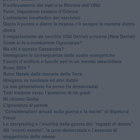
​Il sollevamento dei mari e la Riforma dell’ONU
Putin, imperatore romano d’Oriente
​L’ottimismo irrealistico dei narcisisti
​Dietro il potere e dietro la miseria c’è sempre la mamma dietro-
dietro
Il negazionismo da vecchio (Old Denial) a nuovo (New Denial)
Come si fa a combattere l'ignoranza?
Ma chi è questo Cassandra?
Immaginare le conseguenze delle scelte energetiche
​Fuochi d’artificio e fuochi veri in un mondo maschilista
Buon 2024 ?
​Buon Natale dalle macerie della Terra
​Idrogeno vs nucleare ed altri dubbi
​La mia generazione ha perso (la democrazia)
​Tutti insieme verso l’aumento di tre gradi
Mi chiamo Giulia
L’ignoranza al potere
​“Considerazioni attuali sulla guerra e la morte" di Sigmund
Freud
​Lo storytelling e l’inutilità della guerra dei “ragazzi di destra”
​Gli “eventi esterni”, la post-democrazia e l’assenza di
soggettività delle masse