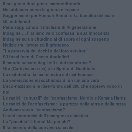
​Il bel gioco dura poco, marcondirondà
Noi abbiamo perso la guerra e la pace
Suggerimenti per Hannah Arendt e La banalità del male
​Gli indifferenti
Parte zoppicando il nucleare di IV generazione
​Indagine … l’italiano vero confessa la sua innocenza
Indagine su un cittadino al di sopra di ogni sospetto
Notizie tra l'orrore ed il grottesco
"La protervia dei ricchi e dei loro servitori"
S’i fossi foco di Cecco Angiolieri
​Il mondo salvato dagli elfi e dai mutaforma?
Gru (Cattivissimo me) e lo Spirito di Goebbels
​La mal-destra, la mal-sinistra e il mal-tecnico
​La venerazione masochistica di un italiano vero
​L’eco-nazismo e le idee-forma dell’800 che sopravvivono in
noi
​Le radici “culturali” dell’ecofascismo, Nordio e Kamala Harris
Le radici dell’ecofascismo: la purezza della terra e della razza
Andiamo verso l’ecofascismo?
I costi economici dell’emergenza climatica
​La “pacchia” è finita! Ma per chi?
​Il fallimento della convivenza civile