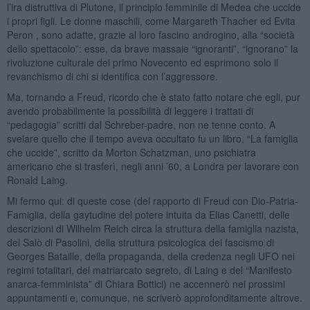
l’ira distruttiva di Plutone, il principio femminile di Medea che uccide
i propri figli. Le donne maschili, come Margareth Thacher ed Evita
Peron , sono adatte, grazie al loro fascino androgino, alla “società
dello spettacolo”: esse, da brave massaie “ignoranti”, “ignorano” la
rivoluzione culturale del primo Novecento ed esprimono solo il
revanchismo di chi si identifica con l’aggressore.
Ma, tornando a Freud, ricordo che è stato fatto notare che egli, pur
avendo probabilmente la possibilità di leggere i trattati di
“pedagogia” scritti dal Schreber-padre, non ne tenne conto. A
svelare quello che il tempo aveva occultato fu un libro, “La famiglia
che uccide”, scritto da Morton Schatzman, uno psichiatra
americano che si trasferì, negli anni ’60, a Londra per lavorare con
Ronald Laing.
Mi fermo qui: di queste cose (del rapporto di Freud con Dio-Patria-
Famiglia, della gaytudine del potere intuita da Elias Canetti, delle
descrizioni di Wilhelm Reich circa la struttura della famiglia nazista,
del Salò di Pasolini, della struttura psicologica del fascismo di
Georges Bataille, della propaganda, della credenza negli UFO nei
regimi totalitari, del matriarcato segreto, di Laing e del “Manifesto
anarca-femminista” di Chiara Bottici) ne accennerò nei prossimi
appuntamenti e, comunque, ne scriverò approfonditamente altrove.