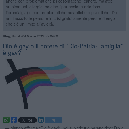
anche con problematiche psicosomatiche (cancro, malattie
autoimmuni, allergie, cefalee, ipertensione arteriosa,
fibromialgia) o con problematiche nevrotiche o psicotiche. Da
anni ascolto le persone in crisi gratuitamente perché ritengo
che c’è un limite all’avidità.
,
Sabato
ore 09:00
Blog
04 Marzo 2023
​Dio è gay o il potere di “Dio-Patria-Famiglia”
è gay?
. —
Matteo afferma “Dio è gay!”: nel suo “delirio paranoideo” Dio è