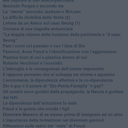
​Secondo Porges e secondo me
​La “mente” secondo Jackson e McLean
La difficile dicibilità della Verità (2)
​Lettera da un Amico sul caso Seung (1)
​Cronaca di una tragedia annunciata
"​La doppia visione della funzione della psichiatria e “il caso
Seung”
​Fare i conti col passato e con l’idea di Dio
​Ferenczi, Anna Freud e l’identificazione con l’aggresssore
Plastica fuori di noi e plastica dentro di noi
​Roberto Vecchioni e l’ecocidio
​L’imbroglio e le conseguenze dell’uranio impoverito
​Il rapporto perverso che si sviluppa tra vittima e aguzzino
L’erotomania, la dipendenza affettiva e la co-dipendenza
​Dio è gay o il potere di “Dio-Patria-Famiglia” è gay?
​Gli uomini sono guidati dalla propaganda, la Natura è guidata
dai fatti
La dipendenza dall’istituzione fa male
​Freud e la guerra che uccide i figli
​Diventare Maestro di se stesso prima di insegnare ad un altro
L’importanza della formazione nel diventare genitori
Riflessioni sulle radici del “male” di Freud