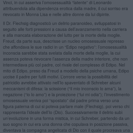
Vinci, in cui asseriva l’omosessualità “latente” di Leonardo
attribuendola alla dipendenza erotica dalla madre, il cui sorriso era
rievocato in Monna Lisa e nelle altre donne da lui dipinte.
Il Dr. Flechsig diagnosticò un delirio paranoideo, sviluppatosi in
seguito alle forti pressioni a causa dell’avanzamento nella carriera
e alla mancata elaborazione del lutto per la morte della moglie.
Freud, da parte sua, descrisse un nucleo omosessuale represso
che affondava le sue radici in un “Edipo negativo”: l’omosessualità
inconscia sarebbe stata svelata dalla morte della moglie, la cui
assenza poteva rievocare l’assenza della madre interiore, che non
intermediava più col padre, col rivale del complesso di Edipo. Nel
mito di Edipo, preso da Freud a modello della psiche umana, Edipo
uccise il padre per futili motivi. L’orrore verso la possibilità del
patricidio avrebbe attivato nell’Io spaventato di Schreber alcuni
meccanismi di difesa: la scissione (“il mio inconscio lo ama”), la
negazione (“io lo amo”) e la proiezione (“lui mi odia”); l’investimento
omosessuale veniva poi “spostato” dal padre prima verso una
figura paterna di cui si poteva parlare male (Flechsig), poi verso chi
rappresenta l’ideale dell’Io (Dio). Successivamente il delirio subì
un’evoluzione in una forma mistica, in cui Schreber, partendo da un
suo sogno in cui era una donna che copulava in posizione passiva,
diventava la compagna angelicata di Dio con il quale procreava una