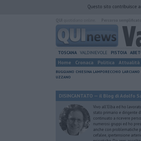
Questo sito contribuisce 
QUI
quotidiano online.
Percorso semplificat
TOSCANA
VALDINIEVOLE
PISTOIA
ABET
Home
Cronaca
Politica
Attualità
BUGGIANO
CHIESINA
LAMPORECCHIO
LARCIANO
UZZANO
DISINCANTATO — il Blog di Adolfo S
Vivo all’Elba ed ho lavorat
stato primario e dirigente 
continuato a ricevere person
numerosi gruppi ed ho pres
anche con problematiche ps
cefalee, ipertensione arter
psicotiche. Da anni ascolto