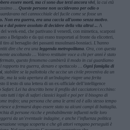
bbero essere morti, ma ci sono due terzi ancora vivi
, la cui età
 massimo …
Queste persone non uccidevano per odio o
ardavano nel cannocchiale del fucile come se fosse un
. Non era guerra, era una caccia all'uomo senza motivo
.
 dal potere assoluto di decidere della vita altrui ..
. A
ti del week-end, che partivano il venerdì, con mimetica, scarponi
no a Belgrado e da qui erano trasportati al fronte da elicotteri,
il tiro al bersaglio dei passanti musulmani-bosniaci.
L'hanno
ntiti dire che era una
leggenda metropolitana
. Ora, con questa
mente ascoltando … Volevo restituire voce a chi per anni è stato
nfermato, questo fenomeno cambierà il modo in cui guardiamo
 al rapporto tra guerra, denaro e spettacolo …
Ogni famiglia di
ni
, stabilire se la pallottola che uccise un civile proveniva da un
ile, ma la sola apertura di un'indagine riapre una ferita
o il testo di una lettera di un ex-ufficiale dell’intelligence
 Safari
:
Lei ha descritto bene il profilo del cacciatore/cecchino:
 tutti i tipi di safari classici legali e poi per il bisogno di
me trofeo; una persona che ama le armi ed è allo stesso tempo
riesce a fermarsi dopo essere stato su alcuni campi di battaglia.
rchia di persone ricche e probabilmente influenti nelle loro
ggersi da un’eventuale indagine, e anche l’influenza politica
’operazione venga scoperta e che gli attori vengano perseguiti è
zione.
Nel suo esposto Gavazzeni suggerisce che