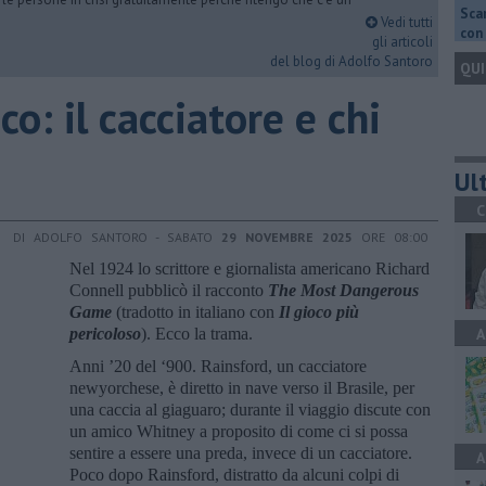
Scar
Vedi tutti
con 
gli articoli
del blog di Adolfo Santoro
QUI
co: il cacciatore e chi
Ult
C
DI ADOLFO SANTORO - SABATO
29 NOVEMBRE 2025
ORE 08:00
Nel 1924 lo scrittore e giornalista americano Richard
Connell pubblicò il racconto
The Most Dangerous
Game
(tradotto in italiano con
Il gioco più
pericoloso
). Ecco la trama.
A
Anni ’20 del ‘900. Rainsford, un cacciatore
newyorchese, è diretto in nave verso il Brasile, per
una caccia al giaguaro; durante il viaggio discute con
un amico Whitney a proposito di come ci si possa
sentire a essere una preda, invece di un cacciatore.
A
Poco dopo Rainsford, distratto da alcuni colpi di