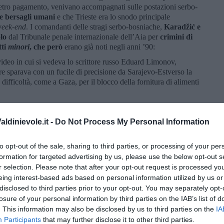
ietro pagamento, venivano accompagnati sulle postazioni serbo-
re bersagli umani
e che Trieste era lo snodo principale
week-end
. I comandanti delle stragi serbo-bosniache,
Karadžić e
lo
dal Tribunale penale internazionale dell’Aia per
crimini di
tti
minori
, che però
erano già noti negli anni ’90:
ideo in cui si vedeva lo scrittore russo Eduard Limonov,
e sparava con un fucile di precisione da Sarajevo-Estverso la
n difficoltà, come a Gaza, per il blocco della fornitura di alimenti
uno del
Corriere della Sera
e uno della
Stampa
, ignorati dalla
ra parlato al
Tribunale permanente dei popoli
, un tribunale di
ldinievole.it -
Do Not Process My Personal Information
itti umani;
no che si era recato nell’ex-Jugoslavia per fini umanitari, fu
to opt-out of the sale, sharing to third parties, or processing of your per
l’Aja e così rispose:
Avevo assistito in più di un’occasione alla
formation for targeted advertising by us, please use the below opt-out s
del posto, per il modo in cui erano vestite, per le armi che
r selection. Please note that after your opt-out request is processed y
stite”, cioè guidate dai locali. Ho visto questo a Sarajevo in
eing interest-based ads based on personal information utilized by us or
 di questi “turisti tiratori” sparare. Li ho visti spostarsi,
disclosed to third parties prior to your opt-out. You may separately opt-
ni note. Non li ho mai visti sparare effettivamente. Ma era
losure of your personal information by third parties on the IAB’s list of
ta da uomini che conoscevano il terreno ne era del tutto
. This information may also be disclosed by us to third parties on the
IA
che portava mi portavano a credere che si trattasse di “turisti
Participants
that may further disclose it to other third parties.
per la prima volta a Beirut, dove avevamo osservato lo stesso