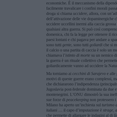
economiche. È il meccanismo della dipenden
facilmente travalicare i confini morali pas
droga si chiama
uccidere
, allora, con un’a
dell’attivazione delle vie dopaminergiche c
uccidere uccellini inermi alla caccia gross
qualsiasi altra guerra. Si può così compren
domenica, chi fa la legge per ottenere il rico
paesi lontani e chi pagava per andare a spara
sono tutti
gente
, sono tutti
goliardi
che si ma
il calcio o una partita di caccia è solo un m
chiamava l’
istinto di morte
su un nemico di
la guerra è un rituale collettivo che permett
goliardicamente vanno ad uccidere la Natura 
Ma torniamo ai
cecchini di Sarajevo
e alle 
motivi di queste guerre erano complessi, ma
che dichiararono l’indipendenza (principal
Jugoslavia post-federale dominata da due et
montenegrini. L’ONU dimostrò la sua ineffic
sue forze di
peacekeeping
non protessero i c
Milano ha aperto un’inchiesta sul
turismo 
italiani … il capo d’imputazione è
strage, 
che permette di allargare le indagini al di l