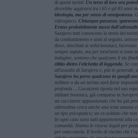
di questi
turisti
:
Un terzo di loro ora potre
dovrebbe aggirarsi tra i 65 e gli 83 anni
ideologia, ma per senso di onnipotenza.
Gu
videogioco.
Chiunque passasse, sparavano
Erano probabilmente mossi dall'adrenalina e
Sarajevo tutti conoscono la storia dei turis
da combattimento e armi al seguito, arrivava
dove, mischiati ai serbi-bosniaci, facevano 
sempre saputo, ma per trent'anni si sono se
indagine, sentono che qualcuno li sta final
zittito dietro l'etichetta di leggenda
. Se co
all'assedio di Sarajevo e, più in generale,
Sarajevo ha perso qualcuno in quegli an
militare o da un turista sarà forse impossib
profonda ..
. Gavazzeni riporta nel suo espost
militare bosniaca, già comparso in
Sarajevo
un cacciatore appassionato che ha già provato
adrenalina cerca anche una testa umana co
un tipo psicopatico; un ex-soldato che non 
In ogni caso sono tutti appartenenti alla ce
comunità. Hanno le risorse legali per prote
per ostacolarla. Il livello di rischio che l
ridotto al minimo da una buona organizza