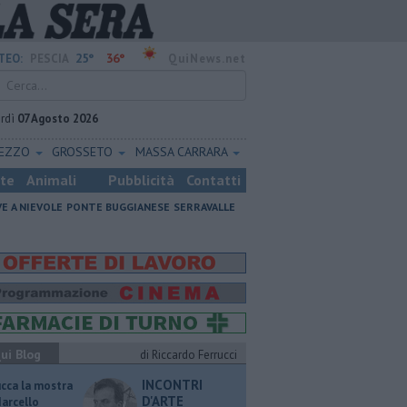
25°
36°
TEO:
PESCIA
QuiNews.net
rdì
07 Agosto 2026
REZZO
GROSSETO
MASSA CARRARA
ste
Animali
Pubblicità
Contatti
VE A NIEVOLE
PONTE BUGGIANESE
SERRAVALLE
ui Blog
di Riccardo Ferrucci
INCONTRI
ucca la mostra
D'ARTE
Marcello