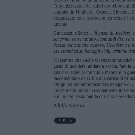
l’organizzazione dei safari dovrebbe quindi
cinghiali in Ungheria, Croazia, Slovenia, 
organizzato tour in crociera per
vedere
in di
umana!
Gavazzeni riflette:
… il gusto di uccidere, 
schermo, con in mano i comandi di un drone,
decisamente meno costoso. Uccidere è anc
esercitandosi su bersagli civili, crimine 
Mi sembra che anche Gavazzeni travalichi 
gusto di uccidere, andare a caccia, fare la
qualsiasi (quello che vuole mandare in guerr
raccomandato da Grillo alla carica di Mini
Draghi ed ora amministratore delegato di
L
investimenti pubblici (ovviamente in
Leon
o è lui con la sua banda che vuole assediarci
Adolfo Santoro