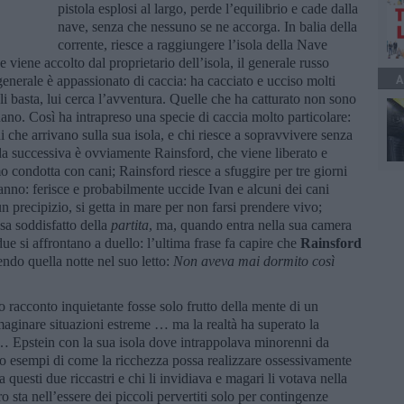
pistola esplosi al largo, perde l’equilibrio e cade dalla
nave, senza che nessuno se ne accorga. In balia della
corrente, riesce a raggiungere l’isola della Nave
 viene accolto dal proprietario dell’isola, il generale russo
A
generale è appassionato di caccia: ha cacciato e ucciso molti
li basta, lui cerca l’avventura. Quelle che ha catturato non sono
nano. Così ha intrapreso una specie di caccia molto particolare:
ghi che arrivano sulla sua isola, e chi riesce a sopravvivere senza
reda successiva è ovviamente Rainsford, che viene liberato e
o condotta con cani; Rainsford riesce a sfuggire per tre giorni
ganno: ferisce e probabilmente uccide Ivan e alcuni dei cani
 precipizio, si getta in mare per non farsi prendere vivo;
sa soddisfatto della
partita
, ma, quando entra nella sua camera
 due si affrontano a duello: l’ultima frase fa capire che
Rainsford
ndo quella notte nel suo letto:
Non aveva mai dormito così
 racconto inquietante fosse solo frutto della mente di un
aginare situazioni estreme … ma la realtà ha superato la
… Epstein con la sua isola dove intrappolava minorenni da
no esempi di come la ricchezza possa realizzare ossessivamente
a questi due riccastri e chi li invidiava e magari li votava nella
 sta nell’essere dei piccoli pervertiti solo per contingenze