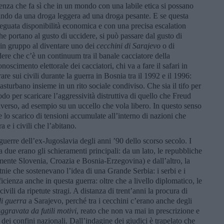
za che fa sì che in un mondo con una labile etica si possano
sando da una droga leggera ad una droga pesante. E se questa
deguata disponibilità economica e con una precisa escalation
he portano al gusto di uccidere, si può passare dal gusto di
a in gruppo al diventare uno dei
cecchini di Sarajevo
o di
dere che c’è un continuum tra il banale cacciatore della
noscimento elettorale dei cacciatori, chi va a fare il safari in
re sui civili durante la guerra in Bosnia tra il 1992 e il 1996:
sturbano insieme in un rito sociale condiviso. Che sia il tifo per
odo per scaricare l’aggressività distruttiva di quello che Freud
verso, ad esempio su un uccello che vola libero. In questo senso
e lo scarico di tensioni accumulate all’interno di nazioni che
e i civili che l’abitano.
guerre dell’ex-Jugoslavia degli anni ’90 dello scorso secolo. I
 due erano gli schieramenti principali: da un lato, le repubbliche
mente Slovenia, Croazia e Bosnia-Erzegovina) e dall’altro, la
nie che sostenevano l’idea di una Grande Serbia: i serbi e i
ienza anche in questa guerra: oltre che a livello diplomatico, le
ivili da ripetute stragi. A distanza di trent’anni la procura di
di guerra
a Sarajevo, perché tra i cecchini c’erano anche degli
aggravata da futili motivi
, reato che non va mai in prescrizione e
à dei confini nazionali. Dall’indagine dei giudici è trapelato che