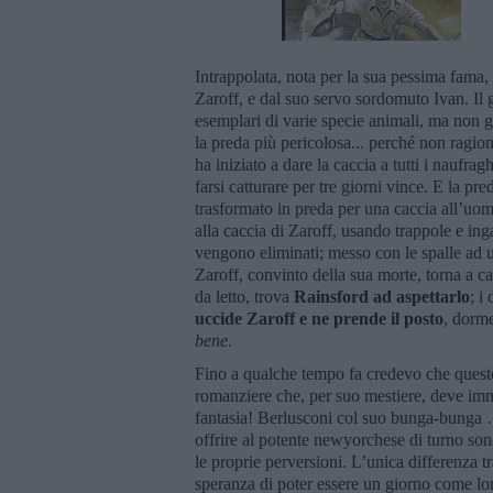
Intrappolata, nota per la sua pessima fama, e
Zaroff, e dal suo servo sordomuto Ivan. Il 
esemplari di varie specie animali, ma non g
la preda più pericolosa... perché non ragio
ha iniziato a dare la caccia a tutti i naufra
farsi catturare per tre giorni vince. E la p
trasformato in preda per una caccia all’uom
alla caccia di Zaroff, usando trappole e in
vengono eliminati; messo con le spalle ad un
Zaroff, convinto della sua morte, torna a ca
da letto, trova
Rainsford ad aspettarlo
; i
uccide Zaroff e ne prende il posto
, dorme
bene
.
Fino a qualche tempo fa credevo che questo
romanziere che, per suo mestiere, deve imm
fantasia! Berlusconi col suo bunga-bunga 
offrire al potente newyorchese di turno so
le proprie perversioni. L’unica differenza tr
speranza di poter essere un giorno come loro