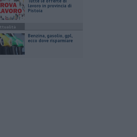
​Tutte le offerte di
lavoro in provincia di
Pistoia
ttualità
​Benzina, gasolio, gpl,
ecco dove risparmiare