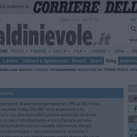
alla audience di
o
Aggiornato alle 19:30
ME
Vene
ONE
PRATO
FIRENZE
LUCCA
PISA
LIVORNO
SIENA
A
Lavoro
Cultura e Spettacolo
Eventi
Sport
Blog
Intervi
MARLIANA
MASSA E COZZILE
MONSUMMANO
MONTECATINI TERME
PESCIA
PIE
antoro
o per più di 40 anni come psichiatra; dal 1991 al 2017 sono
di secondo livello. Dal 2017 sono in pensione e ho
e in crisi alla ricerca della propria autenticità. Ho tenuto
Q
o in carico individualmente e con la famiglia persone
icosomatiche (cancro, malattie autoimmuni, allergie,
A L
iosa, fibromialgia) o con problematiche nevrotiche o
di 
 le persone in crisi gratuitamente perché ritengo che c’è un