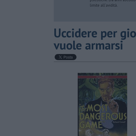
limite all’avidità.
​Uccidere per gio
vuole armarsi