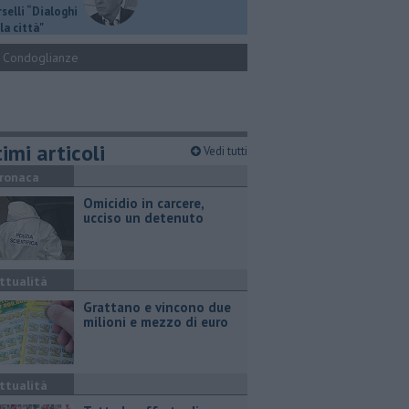
selli “Dialoghi
la città"
Condoglianze
imi articoli
Vedi tutti
ronaca
Omicidio in carcere,
ucciso un detenuto
ttualità
Grattano e vincono due
milioni e mezzo di euro
ttualità