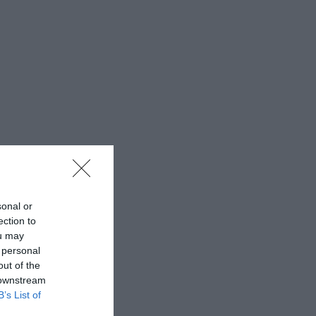
sonal or
ection to
ou may
 personal
out of the
 downstream
B’s List of