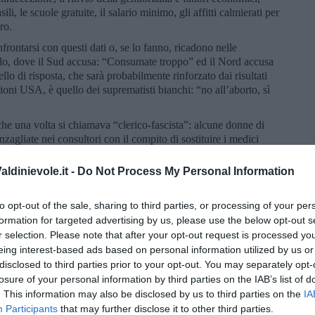
ili, le scuole gratuite, il salario minimo, gli affitti calmierati per
ro.
confrontarsi con questi dati o, se lo fanno, ricadono nelle
o, dove il Sud accusa: “Consumate troppo” ed il Nord accusa
o di risposta, che sarà probabilmente rinforzato dai risultati
ioni USA, è quello dei suprematisti bianchi: “no all’aborto, sì
che una volta si chiamava “clerico-fascista”: alcune donne di
zagliate nei consultori con il compito di sostituire i medici
giorno dopo”, di promettere “mancette” tramite i fondi del PNRR
r l’attivazione di asili) e di distribuire sensi di colpa a persone
ldinievole.it -
Do Not Process My Personal Information
’Italia è di diventare il piccolo avamposto del neo-colonialismo
to opt-out of the sale, sharing to third parties, or processing of your per
onialismo di Francia e Gran Bretagna, in fuga per le malefatte:
formation for targeted advertising by us, please use the below opt-out s
r selection. Please note that after your opt-out request is processed y
anti”, sono stati costruiti, tramite accordi con Paesi autoritari e
eing interest-based ads based on personal information utilized by us or
anti-Sudan, la Libia e la Tunisia anti-sub-sahariani, ma anche,
disclosed to third parties prior to your opt-out. You may separately opt-
te “socialista”), “muri invisibili”, meno apparenti di quelli che il
i muri costruiti in Israele, ma che svolgano il “lavoro sporco”
losure of your personal information by third parties on the IAB’s list of
rti; l’unico politico europeo che inneggia a questo modello è il
. This information may also be disclosed by us to third parties on the
IA
volta, ha ottenuto dal Parlamento inglese la deportazione dei
Participants
that may further disclose it to other third parties.