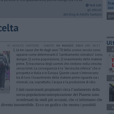
Scar
Vedi tutti
con 
gli articoli
del blog di Adolfo Santoro
QUI
celta
Ult
DI ADOLFO SANTORO - SABATO
04 MAGGIO 2024
ORE 06:57
A
Le tre cause che fin dagli anni ’70 dello scorso secolo sono
apparse come determinanti il “cambiamento climatico” sono,
dunque, 1) sovra-popolazione, 2) esaurimento delle materie
prime, 3) tracotanza degli uomini che credono nella crescita
senza limiti. La conseguenza è la “decrescita infelice” che si
prospetta in Italia e in Europa. Queste cause s’intersecano
tra di loro: l’esaurimento delle materie prime riguarda sia i
A
minerali, sia, soprattutto, l’acqua e la produzione di cibo.
I dati rassicuranti propinatici circa l’andamento della
sovra-popolazione/antropizzazione del Pianeta sono
sconfessati da studi più accurati, che ci informano che
a diventa insostenibile. Ecco un grafico che mostra i possibili
A