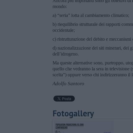
Ancora più importanti sono gli obiettivi di
mondo:
a) “seria” lotta al cambiamento climatico;
b) riequilibrio strutturale dei rapporti com
occidentale;
c) ristrutturazione del debito e meccanismi 
d) nazionalizzazione dei siti minerari, dei 
dell’idrogeno.
Ma queste alternative sono, purtroppo, utopie
quello che vedranno la sera in televisione (
scelta”) oppure verso chi indirizzeranno il l
Adolfo Santoro
Fotogallery