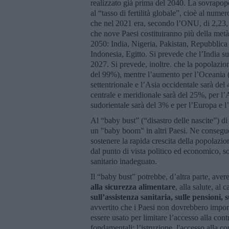
realizzato già prima del 2040. La sovrapopo
al “tasso di fertilità globale”, cioè al nume
che nel 2021 era, secondo l’ONU, di 2,23,
che nove Paesi costituiranno più della metà
2050: India, Nigeria, Pakistan, Repubblic
Indonesia, Egitto. Si prevede che l’India 
2027. Si prevede, inoltre. che la popolazi
del 99%), mentre l’aumento per l’Oceania (
settentrionale e l’Asia occidentale sarà de
centrale e meridionale sarà del 25%, per l’
sudorientale sarà del 3% e per l’Europa e l
Al “baby bust” (“disastro delle nascite”) di
un "baby boom" in altri Paesi. Ne consegue
sostenere la rapida crescita della popolazio
dal punto di vista politico ed economico, s
sanitario inadeguato.
Il “baby bust” potrebbe, d’altra parte, aver
alla sicurezza alimentare
, alla salute, al
sull’assistenza sanitaria, sulle pensioni, 
avvertito che i Paesi non dovrebbero imporre
essere usato per limitare l’accesso alla cont
fondamentali: l’istruzione, l'accesso alla con