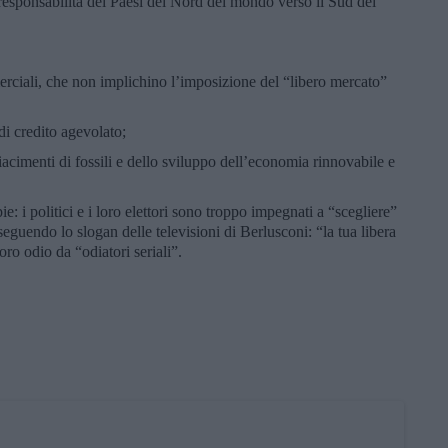
 responsabilità dei Paesi del Nord del mondo verso il Sud del
merciali, che non implichino l’imposizione del “libero mercato”
di credito agevolato;
giacimenti di fossili e dello sviluppo dell’economia rinnovabile e
: i politici e i loro elettori sono troppo impegnati a “scegliere”
seguendo lo slogan delle televisioni di Berlusconi: “la tua libera
oro odio da “odiatori seriali”.