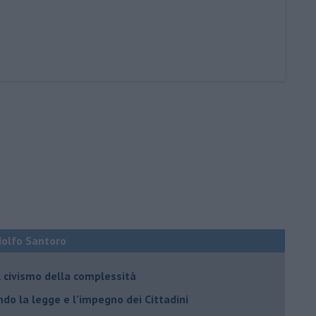
Adolfo Santoro
il civismo della complessità
ondo la legge e l’impegno dei Cittadini