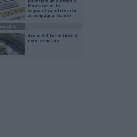
Rilanciare un albergo a
Montecatini: la
segnaletica interna che
accompagna l’ospite
ttualità
Acque del fosso tinte di
nero, è mistero