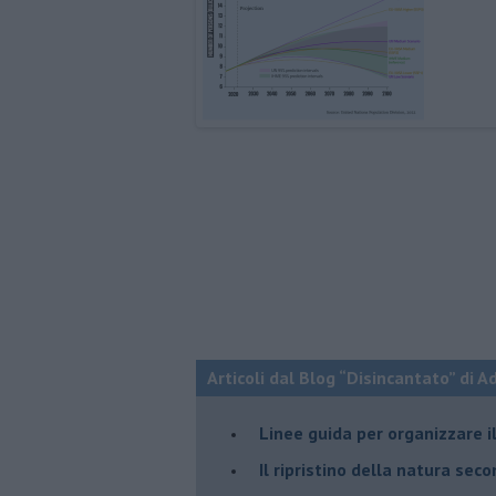
Articoli dal Blog “Disincantato” di 
​Linee guida per organizzare 
​Il ripristino della natura sec