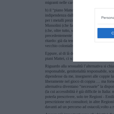
migranti nelle carceri della Rhodesia;
b) il “piano Mattei”, il cui nome serve a te
indipendenza dalla Francia si impegnò il fo
Persona
per i metalli preziosi e le fonti energetiche,
Mussolini (che faceva girare nelle parate mili
(che, oltre tutto, sono “mancette” rispetto 
precedentemente destinati soprattutto alla l
ritardo: già da tempo le Nazioni aderenti ai 
vecchio colonialismo europeo.
Eppure, al di là delle “mancette”, delle inte
piani Mattei, ci sono alternative.
Riguardo alla sessualità l’alternativa si ch
responsabile, genitorialità responsabile, s
dipendesse da me, insegnerei alle coppie la 
liberamente nel gioco di coppia … ma forse
alternativa diventano “necessarie” la disponi
(la cui accessibilità è già difficile in Itali
poterla prescrivere, solo tre Regioni - Emil
prescrizione nei consultori; in altre Region
davanti ad un percorso ad ostacoli,volto a r