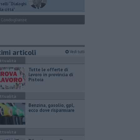
selli “Dialoghi
la città"
Condoglianze
imi articoli
Vedi tutti
ttualità
​Tutte le offerte di
lavoro in provincia di
Pistoia
ttualità
​Benzina, gasolio, gpl,
ecco dove risparmiare
ttualità