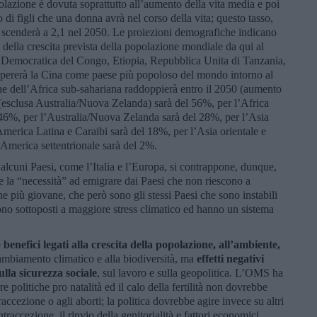
lazione è dovuta soprattutto all’aumento della vita media e poi
ro di figli che una donna avrà nel corso della vita; questo tasso,
 scenderà a 2,1 nel 2050. Le proiezioni demografiche indicano
 della crescita prevista della popolazione mondiale da qui al
a Democratica del Congo, Etiopia, Repubblica Unita di Tanzania,
supererà la Cina come paese più popoloso del mondo intorno al
one dell’Africa sub-sahariana raddoppierà entro il 2050 (aumento
esclusa Australia/Nuova Zelanda) sarà del 56%, per l’Africa
l 46%, per l’Australia/Nuova Zelanda sarà del 28%, per l’Asia
America Latina e Caraibi sarà del 18%, per l’Asia orientale e
’America settentrionale sarà del 2%.
 alcuni Paesi, come l’Italia e l’Europa, si contrappone, dunque,
 la “necessità” ad emigrare dai Paesi che non riescono a
ne più giovane, che però sono gli stessi Paesi che sono instabili
ono sottoposti a maggiore stress climatico ed hanno un sistema
e
benefici legati alla crescita della popolazione, all’ambiente,
 cambiamento climatico e alla biodiversità, ma
effetti negativi
sulla sicurezza sociale
, sul lavoro e sulla geopolitica. L’OMS ha
 politiche pro natalità ed il calo della fertilità non dovrebbe
raccezione o agli aborti; la politica dovrebbe agire invece su altri
traccezione, il rinvio della genitorialità e fattori economici,