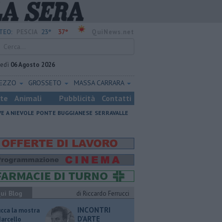
23°
37°
TEO:
PESCIA
QuiNews.net
vedì
06 Agosto 2026
REZZO
GROSSETO
MASSA CARRARA
ste
Animali
Pubblicità
Contatti
VE A NIEVOLE
PONTE BUGGIANESE
SERRAVALLE
ui Blog
di Riccardo Ferrucci
INCONTRI
ucca la mostra
D'ARTE
Marcello