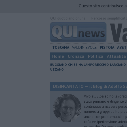
Questo sito contribuisce 
QUI
quotidiano online.
Percorso semplificat
TOSCANA
VALDINIEVOLE
PISTOIA
ABET
Home
Cronaca
Politica
Attualità
BUGGIANO
CHIESINA
LAMPORECCHIO
LARCIANO
UZZANO
DISINCANTATO — il Blog di Adolfo S
Vivo all’Elba ed ho lavorat
stato primario e dirigente 
continuato a ricevere person
numerosi gruppi ed ho pres
anche con problematiche ps
cefalee, ipertensione arter
psicotiche. Da anni ascolto