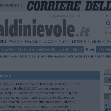
alla audience di
o
Aggiornato alle 07:00
ME
Gio
ONE
PRATO
FIRENZE
LUCCA
PISA
LIVORNO
SIENA
A
Lavoro
Cultura e Spettacolo
Eventi
Sport
Blog
Intervi
MARLIANA
MASSA E COZZILE
MONSUMMANO
MONTECATINI TERME
PESCIA
PIE
antoro
o per più di 40 anni come psichiatra; dal 1991 al 2017 sono
di secondo livello. Dal 2017 sono in pensione e ho
e in crisi alla ricerca della propria autenticità. Ho tenuto
Q
o in carico individualmente e con la famiglia persone
icosomatiche (cancro, malattie autoimmuni, allergie,
A L
iosa, fibromialgia) o con problematiche nevrotiche o
di 
 le persone in crisi gratuitamente perché ritengo che c’è un