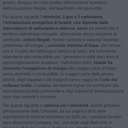
privato, dunque, ha tratto profitto dall’economia israeliana
dell’occupazione illegale, dell’apartheid e del genocidio.
Per quanto riguarda l’e
lettricità, il gas e il carburante,
l’infrastruttura energetica di Israele, che dipende dalle
importazioni di carburante e carbone, serve
sia Israele che il
territorio palestinese occupato, alimentando senza soluzione di
continuità i
coloni illegali
, mentre controlla e ostacola l’accesso
palestinese all’energia. La
centrale elettrica di Gaza
, che forniva
solo il 10-20% del fabbisogno elettrico di Gaza, era fortemente
dipendente dal combustibile per i generatori e dalle dieci linee di
approvvigionamento israeliane. Dall’ottobre 2023,
Israele ha
interrotto l’erogazione di energia
alla maggior parte di Gaza:
senza elettricità o combustibile, la maggior parte delle pompe
idriche, degli ospedali e dei trasporti hanno raggiunto
l’orlo del
collasso totale
. Il collasso dei sistemi fognari ha contribuito alla
recrudescenza della poliomielite e vitali impianti di desalinizzazione
sono stati costretti a chiudere.
Per quanto riguarda il
carbone per l’elettricità
, questo proviene
principalmente dalla Colombia, da cui origina il 60% delle
importazioni di carbone israeliane nel 2023-24: i principali fornitori
sono Drummond Company, Inc., con sede negli Stati Uniti, e
Glencore PLC, con sede in Svizzera. Le rispettive controllate