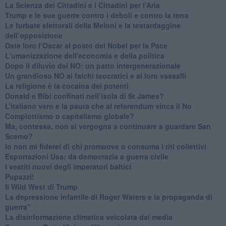
​La Scienza dei Cittadini e i Cittadini per l’Aria
Trump e le sue guerre contro i deboli e contro la terra
​Le furbate elettorali della Meloni e la testardaggine
dell’opposizione
​Date loro l’Oscar al posto del Nobel per la Pace
L'umanizzazione dell'economia e della politica
​Dopo il diluvio dei NO: un patto intergenerazionale
​Un grandioso NO ai falchi teocratici e ai loro vassalli
La religione è la cocaina dei potenti
Donald e Bibi confinati nell’isola di St James?
L’italiano vero e la paura che al referendum vinca il No
​Complottismo o capitalismo globale?
​Ma, contessa, non si vergogna a continuare a guardare San
Scemo?
​Io non mi fiderei di chi promuove o consuma i riti collettivi
Esportazioni Usa: da democrazia a guerra civile
​I vestiti nuovi degli imperatori baltici
​Pupazzi!
​Il Wild West di Trump
​La depressione infantile di Roger Waters e la propaganda di
guerra"
​La disinformazione climatica veicolata dai media