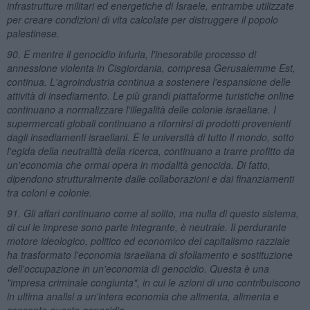
infrastrutture militari ed energetiche di Israele, entrambe utilizzate
per creare condizioni di vita calcolate per distruggere il popolo
palestinese.
90. E mentre il genocidio infuria, l'inesorabile processo di
annessione violenta in Cisgiordania, compresa Gerusalemme Est,
continua. L'agroindustria continua a sostenere l'espansione delle
attività di insediamento. Le più grandi piattaforme turistiche online
continuano a normalizzare l'illegalità delle colonie israeliane. I
supermercati globali continuano a rifornirsi di prodotti provenienti
dagli insediamenti israeliani. E le università di tutto il mondo, sotto
l'egida della neutralità della ricerca, continuano a trarre profitto da
un'economia che ormai opera in modalità genocida. Di fatto,
dipendono strutturalmente dalle collaborazioni e dai finanziamenti
tra coloni e colonie.
91. Gli affari continuano come al solito, ma nulla di questo sistema,
di cui le imprese sono parte integrante, è neutrale. Il perdurante
motore ideologico, politico ed economico del capitalismo razziale
ha trasformato l'economia israeliana di sfollamento e sostituzione
dell'occupazione in un'economia di genocidio. Questa è una
"impresa criminale congiunta", in cui le azioni di uno contribuiscono
in ultima analisi a un'intera economia che alimenta, alimenta e
consente questo genocidio.