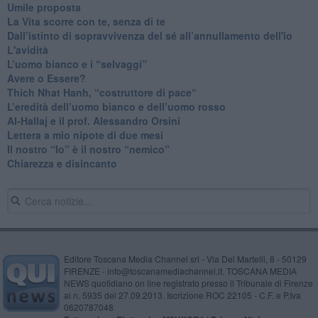
​Umile proposta
​La Vita scorre con te, senza di te
​Dall’istinto di sopravvivenza del sé all’annullamento dell'io
L'avidità
​L’uomo bianco e i “selvaggi”
​Avere o Essere?
​Thich Nhat Hanh, “costruttore di pace“
​L’eredità dell’uomo bianco e dell’uomo rosso
Al-Hallaj e il prof. Alessandro Orsini
​Lettera a mio nipote di due mesi
​Il nostro “Io” è il nostro “nemico”
​Chiarezza e disincanto
Editore Toscana Media Channel srl - Via Dei Martelli, 8 - 50129
FIRENZE - info@toscanamediachannel.it. TOSCANA MEDIA
NEWS quotidiano on line registrato presso il Tribunale di Firenze
al n. 5935 del 27.09.2013. Iscrizione ROC 22105 - C.F. e P.Iva
0620787048