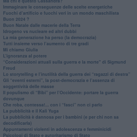
Ma chi è questo Cassandra?
Immaginare le conseguenze delle scelte energetiche
​Fuochi d’artificio e fuochi veri in un mondo maschilista
Buon 2024 ?
​Buon Natale dalle macerie della Terra
​Idrogeno vs nucleare ed altri dubbi
​La mia generazione ha perso (la democrazia)
​Tutti insieme verso l’aumento di tre gradi
Mi chiamo Giulia
L’ignoranza al potere
​“Considerazioni attuali sulla guerra e la morte" di Sigmund
Freud
​Lo storytelling e l’inutilità della guerra dei “ragazzi di destra”
​Gli “eventi esterni”, la post-democrazia e l’assenza di
soggettività delle masse
​Il populismo di “Bibi” per l’Occidente: portare la guerra
dovunque
​Che roba, contessa!... con i “fasci” non ci parlo
La pubblicità e il Kali Yuga
​La pubblicità è dannosa per i bambini (e per chi non sa
decodificarla)
​Appuntamenti violenti in adolescenza e femminicidi
​Psicologi di Stato e autoritarismo di Stato