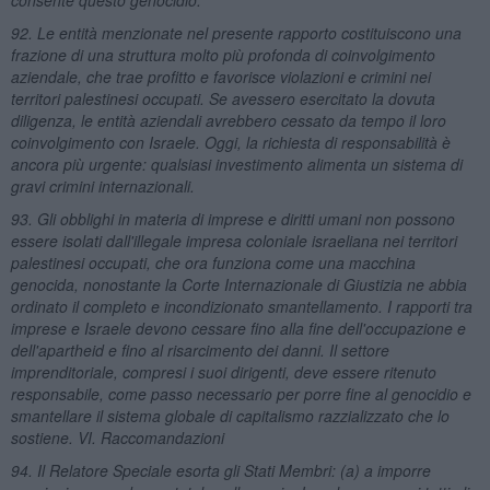
92. Le entità menzionate nel presente rapporto costituiscono una
frazione di una struttura molto più profonda di coinvolgimento
aziendale, che trae profitto e favorisce violazioni e crimini nei
territori palestinesi occupati. Se avessero esercitato la dovuta
diligenza, le entità aziendali avrebbero cessato da tempo il loro
coinvolgimento con Israele. Oggi, la richiesta di responsabilità è
ancora più urgente: qualsiasi investimento alimenta un sistema di
gravi crimini internazionali.
93. Gli obblighi in materia di imprese e diritti umani non possono
essere isolati dall'illegale impresa coloniale israeliana nei territori
palestinesi occupati, che ora funziona come una macchina
genocida, nonostante la Corte Internazionale di Giustizia ne abbia
ordinato il completo e incondizionato smantellamento. I rapporti tra
imprese e Israele devono cessare fino alla fine dell'occupazione e
dell'apartheid e fino al risarcimento dei danni. Il settore
imprenditoriale, compresi i suoi dirigenti, deve essere ritenuto
responsabile, come passo necessario per porre fine al genocidio e
smantellare il sistema globale di capitalismo razzializzato che lo
sostiene. VI. Raccomandazioni
94. Il Relatore Speciale esorta gli Stati Membri: (a) a imporre