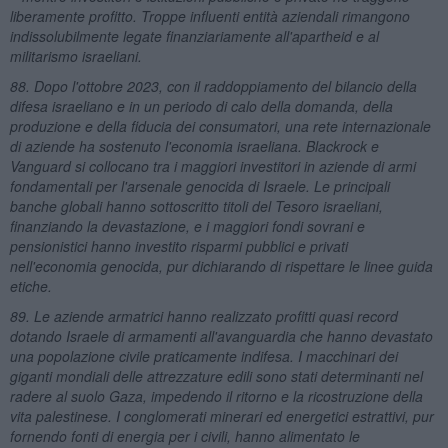
liberamente profitto. Troppe influenti entità aziendali rimangono
indissolubilmente legate finanziariamente all'apartheid e al
militarismo israeliani.
88. Dopo l'ottobre 2023, con il raddoppiamento del bilancio della
difesa israeliano e in un periodo di calo della domanda, della
produzione e della fiducia dei consumatori, una rete internazionale
di aziende ha sostenuto l'economia israeliana. Blackrock e
Vanguard si collocano tra i maggiori investitori in aziende di armi
fondamentali per l'arsenale genocida di Israele. Le principali
banche globali hanno sottoscritto titoli del Tesoro israeliani,
finanziando la devastazione, e i maggiori fondi sovrani e
pensionistici hanno investito risparmi pubblici e privati
nell'economia genocida, pur dichiarando di rispettare le linee guida
etiche.
89. Le aziende armatrici hanno realizzato profitti quasi record
dotando Israele di armamenti all'avanguardia che hanno devastato
una popolazione civile praticamente indifesa. I macchinari dei
giganti mondiali delle attrezzature edili sono stati determinanti nel
radere al suolo Gaza, impedendo il ritorno e la ricostruzione della
vita palestinese. I conglomerati minerari ed energetici estrattivi, pur
fornendo fonti di energia per i civili, hanno alimentato le