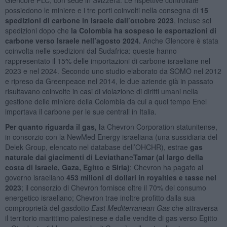
possiedono le miniere e i tre porti coinvolti nella consegna di
15
spedizioni di carbone in Israele dall’ottobre 2023
, incluse sei
spedizioni dopo che
la Colombia ha sospeso le esportazioni di
carbone verso Israele nell’agosto 2024
.
Anche Glencore è stata
coinvolta nelle spedizioni dal Sudafrica: queste hanno
rappresentato il 15% delle importazioni di carbone israeliane nel
2023 e nel 2024. Secondo uno studio elaborato da SOMO nel 2012
e ripreso da Greenpeace nel 2014, le due aziende già in passato
risultavano coinvolte in casi di violazione di diritti umani nella
gestione delle miniere della Colombia da cui a quel tempo Enel
importava il carbone per le sue centrali in Italia.
Per quanto riguarda il gas, l
a Chevron Corporation statunitense,
in consorzio con la NewMed Energy israeliana (una sussidiaria del
Delek Group, elencato nel database dell’OHCHR), estrae
gas
naturale dai giacimenti di Leviathan
e
Tamar (al largo della
costa di Israele, Gaza, Egitto e Siria)
; Chevron ha pagato al
governo israeliano
453 milioni di dollari in royalties e tasse nel
2023
; il consorzio di Chevron fornisce oltre il 70% del consumo
energetico israeliano; Chevron trae inoltre profitto dalla sua
comproprietà del gasdotto
East Mediterranean Gas
che attraversa
il territorio marittimo palestinese e dalle vendite di gas verso Egitto