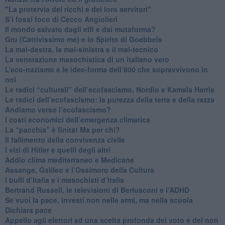
"La protervia dei ricchi e dei loro servitori"
S’i fossi foco di Cecco Angiolieri
​Il mondo salvato dagli elfi e dai mutaforma?
Gru (Cattivissimo me) e lo Spirito di Goebbels
​La mal-destra, la mal-sinistra e il mal-tecnico
​La venerazione masochistica di un italiano vero
​L’eco-nazismo e le idee-forma dell’800 che sopravvivono in
noi
​Le radici “culturali” dell’ecofascismo, Nordio e Kamala Harris
Le radici dell’ecofascismo: la purezza della terra e della razza
Andiamo verso l’ecofascismo?
I costi economici dell’emergenza climatica
​La “pacchia” è finita! Ma per chi?
​Il fallimento della convivenza civile
​I vizi di Hitler e quelli degli altri
Addio clima mediterraneo e Medicane
​Assange, Galileo e l’Ossimoro della Cultura
​I bulli d’Italia e i masochisti d’Italia
​Bertrand Russell, le televisioni di Berlusconi e l’ADHD
​Se vuoi la pace, investi non nelle armi, ma nella scuola
​Dichiara pace
​Appello agli elettori ad una scelta profonda del voto e del non