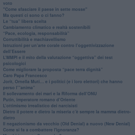
voto
"Come sfasciare il paese in sette mosse"
​Ma questi ci sono o ci fanno?
​Le “tua” libera scelta
Cambiamento climatico e realtà sostenibili
“Pace, ecologia, responsabilità”
​Corruttibilità e machiavellismo
Istruzioni per un’arte corale contro l’oggettivizzazione
dell’Essere
​L’MMPI e il mito della valutazione “oggettiva” dei test
psicologici
Come migliorare la proposta “pace terra dignità”
Caro Papa Francesco
​Jorit, Ornella Muti… e i politici (e i loro elettori) che hanno
perso l’”anima”
​Il sollevamento dei mari e la Riforma dell’ONU
Putin, imperatore romano d’Oriente
​L’ottimismo irrealistico dei narcisisti
​Dietro il potere e dietro la miseria c’è sempre la mamma dietro-
dietro
Il negazionismo da vecchio (Old Denial) a nuovo (New Denial)
Come si fa a combattere l'ignoranza?