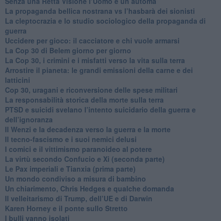
Senza una Retta Visione l’Uomo è un automa
​La propaganda bellica nostrana vs l’hasbarà dei sionisti
​La cleptocrazia e lo studio sociologico della propaganda di
guerra
​Uccidere per gioco: il cacciatore e chi vuole armarsi
​La Cop 30 di Belem giorno per giorno
La Cop 30, i crimini e i misfatti verso la vita sulla terra
Arrostire il pianeta: le grandi emissioni della carne e dei
latticini
​Cop 30, uragani e riconversione delle spese militari
La responsabilità storica della morte sulla terra
PTSD e suicidi svelano l’intento suicidario della guerra e
dell’ignoranza
Il Wenzi e la decadenza verso la guerra e la morte
​Il tecno-fascismo e i suoi nemici delusi
​I comici e il vittimismo paranoideo al potere
​La virtù secondo Confucio e Xi (seconda parte)
Le Pax imperiali e Tianxia (prima parte)
Un mondo condiviso a misura di bambino
​Un chiarimento, Chris Hedges e qualche domanda
Il velleitarismo di Trump, dell’UE e di Darwin
​Karen Horney e il ponte sullo Stretto
​I bulli vanno isolati