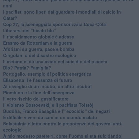
anni
​I pacifisti sono liberi dal guardare i mondiali di calcio in
Qatar?
​Cop 27, la sceneggiata sponsorizzata Coca-Cola
​Liberarsi dei “biechi blu”
Il riscaldamento globale è adesso
​Erasmo da Rotterdam e la guerra
​Aforismi su guerra, pace e bomba
Cingolani o del disastro ecologico
​Il metano ci dà una mano nel suicidio del pianeta
​Dio? Patria? Famiglia?
Portogallo, esempio di politica energetica
​Elisabetta II e l’assenza di futuro
Al risveglio di un incubo, un altro incubo!
​Piombino e la fine dell’emergenza
​Il vero rischio del gassificatore
​Il violento Dostoevskij e il pacifista Tolstòj
​Buddha, Franco Basaglia e l’”ecocidio” dei negazi
​È difficile vivere da sani in un mondo malato
Solastalgia e lotta contro le prepotenze dei governi anti-
ecologici
​A mio modesto parere 1: come l’uomo si sta suicidando