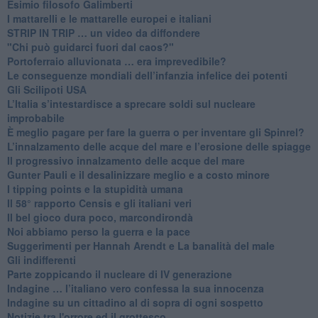
Esimio filosofo Galimberti
​I mattarelli e le mattarelle europei e italiani
​STRIP IN TRIP … un video da diffondere
"Chi può guidarci fuori dal caos?"
​Portoferraio alluvionata … era imprevedibile?
Le conseguenze mondiali dell’infanzia infelice dei potenti
​Gli Scilipoti USA
L’Italia s’intestardisce a sprecare soldi sul nucleare
improbabile
È meglio pagare per fare la guerra o per inventare gli Spinrel?
​L’innalzamento delle acque del mare e l’erosione delle spiagge
​Il progressivo innalzamento delle acque del mare
​Gunter Pauli e il desalinizzare meglio e a costo minore
I tipping points e la stupidità umana
​Il 58° rapporto Censis e gli italiani veri
​Il bel gioco dura poco, marcondirondà
Noi abbiamo perso la guerra e la pace
Suggerimenti per Hannah Arendt e La banalità del male
​Gli indifferenti
Parte zoppicando il nucleare di IV generazione
​Indagine … l’italiano vero confessa la sua innocenza
Indagine su un cittadino al di sopra di ogni sospetto
Notizie tra l'orrore ed il grottesco