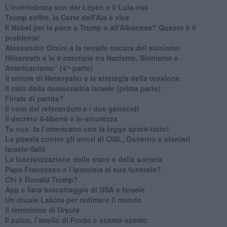
L’invertebrata von der Leyen e il Lula-risk
Trump soffre, la Corte dell'Aia è viva
​Il Nobel per la pace a Trump o all’Albanese? Questo è il
problema!
​Alessandro Orsini e la tetrade oscura del sionismo
​Hilsenrath e le 9 omotipie tra Nazismo, Sionismo e
Americanismo" (4^ parte)
​Il terrore di Netanyahu e la strategia della tensione
Il mito della democratica Israele (prima parte)
​Finale di partita?
​Il voto del referendum e i due genocidi
Il decreto il-libertà e in-sicurezza
Tu vuo’ fa l’americano con la legge spara-tutto!
La poesia contro gli orrori di CISL, Governo e sionisti
Israele-Salò
​La fascistizzazione dello stato e della società
Papa Francesco e l’ipocrisia al suo funerale?
​Chi è Donald Trump?
App e lista boicottaggio di USA e Israele
​Un rituale Lakota per redimere il mondo
Il terrorismo di Ursula
​Il palco, l’anello di Frodo e scemo-scemo