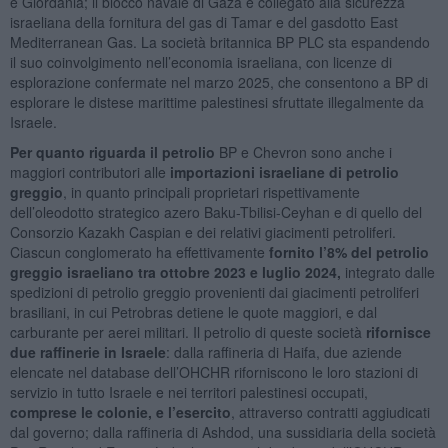
e Giordania; il blocco navale di Gaza è collegato alla sicurezza
israeliana della fornitura del gas di Tamar e del gasdotto East
Mediterranean Gas. La società britannica BP PLC sta espandendo
il suo coinvolgimento nell’economia israeliana, con licenze di
esplorazione confermate nel marzo 2025, che consentono a BP di
esplorare le distese marittime palestinesi sfruttate illegalmente da
Israele.
Per quanto riguarda il petrolio
BP e Chevron sono anche i
maggiori contributori alle
importazioni israeliane di petrolio
greggio
, in quanto principali proprietari rispettivamente
dell’oleodotto strategico azero Baku-Tbilisi-Ceyhan e di quello del
Consorzio Kazakh Caspian e dei relativi giacimenti petroliferi.
Ciascun conglomerato ha effettivamente
fornito l’8% del petrolio
greggio israeliano tra ottobre 2023 e luglio 2024,
integrato dalle
spedizioni di petrolio greggio provenienti dai giacimenti petroliferi
brasiliani, in cui Petrobras detiene le quote maggiori, e dal
carburante per aerei militari. Il petrolio di queste società
rifornisce
due raffinerie in Israele
: dalla raffineria di Haifa, due aziende
elencate nel database dell’OHCHR riforniscono le loro stazioni di
servizio in tutto Israele e nei territori palestinesi occupati,
comprese le colonie, e l’esercito
, attraverso contratti aggiudicati
dal governo; dalla raffineria di Ashdod, una sussidiaria della società