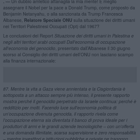
. —
Un dubbio amletico attanaglia la mia mente! È meglio
assegnare il Nobel per la pace a Donald Trump, come proposto da
Benjamin Netanyahu, o alla sanzionata da Trump Francesca
Albanese,
Relatore Speciale ONU
sulla situazione dei diritti umani
nei Territori Palestinesi Occupati (Opt) dal 1967?
Le conclusioni del Report
Situazione dei diritti umani in Palestina e
negli altri territori arabi occupati Dall'economia di occupazione
all'economia del genocidio
, presentato dall’Albanese il 30 giugno
scorso al Consiglio dei diritti umani dell’ONU non lasciano scampo
alla finanza internazionale:
87. Mentre la vita a Gaza viene annientata e la Cisgiordania è
sottoposta a un attacco sempre più intenso, il presente rapporto
mostra perché il genocidio perpetrato da Israele continua: perché è
redditizio per molti. Facendo luce sull'economia politica di
un'occupazione divenuta genocida, il rapporto rivela come
l'occupazione eterna sia diventata il banco di prova ideale per i
produttori di armi e le grandi aziende tecnologiche – con un'offerta
e una domanda illimitate, scarsa supervisione e zero responsabilità
– mentre investitori e istituzioni pubbliche e private ne traggono