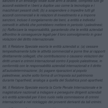
sanzioni e un embargo totale sulle armi a Israele, compresi tutti gli
accordi esistenti e i beni a duplice uso come la tecnologia e i
macchinari pesanti civili; (b) a sospendere o impedire tutti gli
accordi commerciali e le relazioni di investimento e a imporre
sanzioni, incluso il congelamento dei beni, a entità e individui
coinvolti in attività che potrebbero mettere in pericolo i palestinesi;
(c) Rafforzare la responsabilità, garantendo che le entità aziendali
affrontino le conseguenze legali per il loro coinvolgimento in gravi
violazioni del diritto internazionale.
95. Il Relatore Speciale esorta le entità aziendali a: (a) cessare
tempestivamente tutte le attività commerciali e porre fine ai rapporti
direttamente collegati, che contribuiscono o causano violazioni dei
diritti umani e crimini internazionali contro il popolo palestinese, in
conformità con le responsabilità aziendali internazionali e il diritto
all'autodeterminazione; (b) pagare riparazioni al popolo
palestinese, anche sotto forma di un'imposta sul patrimonio
durante l'apartheid, analoga a quella del Sudafrica post-apartheid.
96. Il Relatore Speciale esorta la Corte Penale Internazionale e le
magistrature nazionali a indagare e perseguire dirigenti aziendali
e/o entità aziendali per il loro ruolo nella commissione di crimini
internazionali e nel riciclaggio dei proventi derivanti da tali crimini.