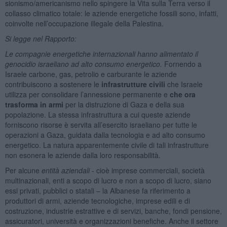
sionismo/americanismo nello spingere la Vita sulla Terra verso il
collasso climatico totale: le aziende energetiche fossili sono, infatti,
coinvolte nell’occupazione illegale della Palestina.
Si legge nel Rapporto:
Le compagnie energetiche internazionali hanno alimentato il
genocidio israeliano ad alto consumo energetico.
Fornendo a
Israele carbone, gas, petrolio e carburante le aziende
contribuiscono a sostenere le
infrastrutture civili
che Israele
utilizza per consolidare l’annessione permanente e
che ora
trasforma in armi
per la distruzione di Gaza e della sua
popolazione. La stessa infrastruttura a cui queste aziende
forniscono risorse è servita all’esercito israeliano per tutte le
operazioni a Gaza, guidata dalla tecnologia e ad alto consumo
energetico. La natura apparentemente civile di tali infrastrutture
non esonera le aziende dalla loro responsabilità.
Per alcune
entità aziendali
- cioè imprese commerciali, società
multinazionali, enti a scopo di lucro e non a scopo di lucro, siano
essi privati, pubblici o statali – la Albanese fa riferimento a
produttori di armi, aziende tecnologiche, imprese edili e di
costruzione, industrie estrattive e di servizi, banche, fondi pensione,
assicuratori, università e organizzazioni benefiche. Anche il settore