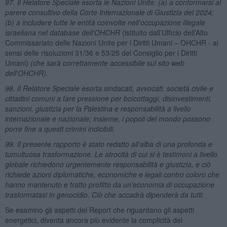
97. Il Relatore Speciale esorta le Nazioni Unite: (a) a conformarsi al
parere consultivo della Corte Internazionale di Giustizia del 2024;
(b) a includere tutte le entità coinvolte nell'occupazione illegale
israeliana nel database dell'OHCHR
(istituito dall’Ufficio dell’Alto
Commissariato delle Nazioni Unite per i Diritti Umani – OHCHR - ai
sensi delle risoluzioni 31/36 e 53/25 del Consiglio per i Diritti
Umani)
(che sarà correttamente accessibile sul sito web
dell'OHCHR).
98. Il Relatore Speciale esorta sindacati, avvocati, società civile e
cittadini comuni a fare pressione per boicottaggi, disinvestimenti,
sanzioni, giustizia per la Palestina e responsabilità a livello
internazionale e nazionale; insieme, i popoli del mondo possono
porre fine a questi crimini indicibili.
99. Il presente rapporto è stato redatto all'alba di una profonda e
tumultuosa trasformazione. Le atrocità di cui si è testimoni a livello
globale richiedono urgentemente responsabilità e giustizia, e ciò
richiede azioni diplomatiche, economiche e legali contro coloro che
hanno mantenuto e tratto profitto da un'economia di occupazione
trasformatasi in genocidio. Ciò che accadrà dipenderà da tutti.
Se esamino gli aspetti del Report che riguardano gli aspetti
energetici, diventa ancora più evidente la complicità del