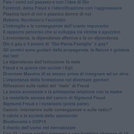
​Fare i conti col passato e con l’idea di Dio
​Ferenczi, Anna Freud e l’identificazione con l’aggresssore
Plastica fuori di noi e plastica dentro di noi
​Roberto Vecchioni e l’ecocidio
​L’imbroglio e le conseguenze dell’uranio impoverito
​Il rapporto perverso che si sviluppa tra vittima e aguzzino
L’erotomania, la dipendenza affettiva e la co-dipendenza
​Dio è gay o il potere di “Dio-Patria-Famiglia” è gay?
​Gli uomini sono guidati dalla propaganda, la Natura è guidata
dai fatti
La dipendenza dall’istituzione fa male
​Freud e la guerra che uccide i figli
​Diventare Maestro di se stesso prima di insegnare ad un altro
L’importanza della formazione nel diventare genitori
Riflessioni sulle radici del “male” di Freud
​La storia ancestrale e la primissima relazione con la madre
​La resistibile ascesa del cancro di Sigmund Freud
Sigmund Freud e l’eutanasia (prima parte)
Cancro: intervenire sulle conseguenze o sulle radici?
​Il calcio e la società dello spettacolo
Biodiversità e COP15
​Il ritardo dell’uomo nel mentalizzare
​Cop 27, i nove confini planetari e una bambina ghanese di 10