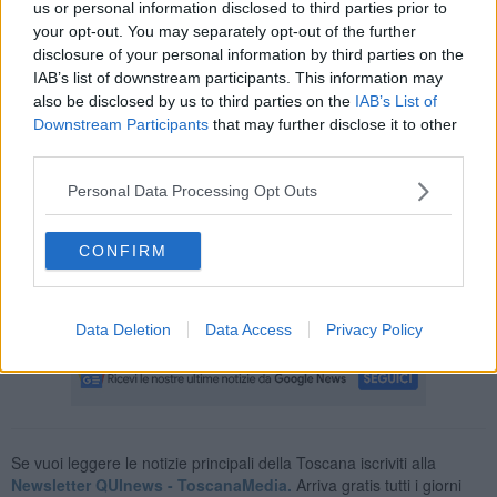
us or personal information disclosed to third parties prior to
Europa e in Italia?
your opt-out. You may separately opt-out of the further
E allora il dubbio è tra la paura verso la
pax americana
e il coraggio
disclosure of your personal information by third parties on the
verso una posizione neutrale da parte dell’Europa e dell’Italia.
IAB’s list of downstream participants. This information may
also be disclosed by us to third parties on the
IAB’s List of
I pochi coraggiosi che opteranno per il Nobel all’Albanese possono
Downstream Participants
that may further disclose it to other
firmare per la campagna di sostegno a Francesca Albanese e ai
third parties.
medici di Gaza (ne sono assassinati circa 1.500) per il Premio
Nobel per la Pace:
Personal Data Processing Opt Outs
https://secure.avaaz.org/campaign/it/stand_with_francesca_loc_al_it/
whatsapp
CONFIRM
Ma, si sa: la paura è più facile, ha poi sempre la meglio e crea
dipendenza … anche dalla
pax americ
Adolfo Santoro
Data Deletion
Data Access
Privacy Policy
Se vuoi leggere le notizie principali della Toscana iscriviti alla
Newsletter QUInews - ToscanaMedia.
Arriva gratis tutti i giorni