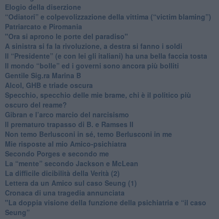
Elogio della diserzione
“Odiatori” e colpevolizzazione della vittima (“victim blaming”)
​Patriarcato e Piromania
"Ora si aprono le porte del paradiso"
​A sinistra si fa la rivoluzione, a destra si fanno i soldi
​Il “Presidente” (e con lei gli italiani) ha una bella faccia tosta
​Il mondo “bolle” ed i governi sono ancora più bolliti
​Gentile Sig.ra Marina B
​Alcol, GHB e triade oscura
​Specchio, specchio delle mie brame, chi è il politico più
oscuro del reame?
​Gibran e l’arco marcio del narcisismo
​Il prematuro trapasso di B. e Ramses II
​Non temo Berlusconi in sé, temo Berlusconi in me
​Mie risposte al mio Amico-psichiatra
​Secondo Porges e secondo me
​La “mente” secondo Jackson e McLean
La difficile dicibilità della Verità (2)
​Lettera da un Amico sul caso Seung (1)
​Cronaca di una tragedia annunciata
"​La doppia visione della funzione della psichiatria e “il caso
Seung”