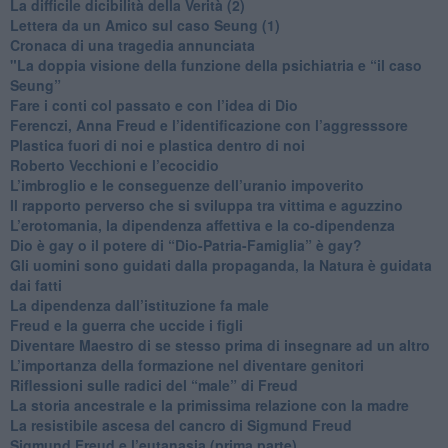
La difficile dicibilità della Verità (2)
​Lettera da un Amico sul caso Seung (1)
​Cronaca di una tragedia annunciata
"​La doppia visione della funzione della psichiatria e “il caso
Seung”
​Fare i conti col passato e con l’idea di Dio
​Ferenczi, Anna Freud e l’identificazione con l’aggresssore
Plastica fuori di noi e plastica dentro di noi
​Roberto Vecchioni e l’ecocidio
​L’imbroglio e le conseguenze dell’uranio impoverito
​Il rapporto perverso che si sviluppa tra vittima e aguzzino
L’erotomania, la dipendenza affettiva e la co-dipendenza
​Dio è gay o il potere di “Dio-Patria-Famiglia” è gay?
​Gli uomini sono guidati dalla propaganda, la Natura è guidata
dai fatti
La dipendenza dall’istituzione fa male
​Freud e la guerra che uccide i figli
​Diventare Maestro di se stesso prima di insegnare ad un altro
L’importanza della formazione nel diventare genitori
Riflessioni sulle radici del “male” di Freud
​La storia ancestrale e la primissima relazione con la madre
​La resistibile ascesa del cancro di Sigmund Freud
Sigmund Freud e l’eutanasia (prima parte)