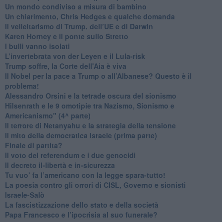
Un mondo condiviso a misura di bambino
​Un chiarimento, Chris Hedges e qualche domanda
Il velleitarismo di Trump, dell’UE e di Darwin
​Karen Horney e il ponte sullo Stretto
​I bulli vanno isolati
L’invertebrata von der Leyen e il Lula-risk
Trump soffre, la Corte dell'Aia è viva
​Il Nobel per la pace a Trump o all’Albanese? Questo è il
problema!
​Alessandro Orsini e la tetrade oscura del sionismo
​Hilsenrath e le 9 omotipie tra Nazismo, Sionismo e
Americanismo" (4^ parte)
​Il terrore di Netanyahu e la strategia della tensione
Il mito della democratica Israele (prima parte)
​Finale di partita?
​Il voto del referendum e i due genocidi
Il decreto il-libertà e in-sicurezza
Tu vuo’ fa l’americano con la legge spara-tutto!
La poesia contro gli orrori di CISL, Governo e sionisti
Israele-Salò
​La fascistizzazione dello stato e della società
Papa Francesco e l’ipocrisia al suo funerale?