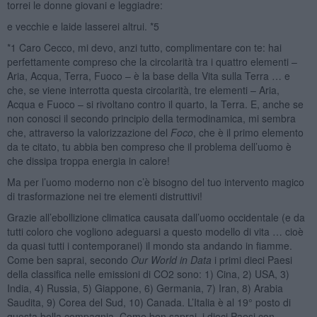
torrei le donne giovani e leggiadre:
e vecchie e laide lasserei altrui. *5
*1 Caro Cecco, mi devo, anzi tutto, complimentare con te: hai
perfettamente compreso che la circolarità tra i quattro elementi –
Aria, Acqua, Terra, Fuoco – è la base della Vita sulla Terra … e
che, se viene interrotta questa circolarità, tre elementi – Aria,
Acqua e Fuoco – si rivoltano contro il quarto, la Terra. E, anche se
non conosci il secondo principio della termodinamica, mi sembra
che, attraverso la valorizzazione del
Foco
, che è il primo elemento
da te citato, tu abbia ben compreso che il problema dell’uomo è
che dissipa troppa energia in calore!
Ma per l’uomo moderno non c’è bisogno del tuo intervento magico
di trasformazione nei tre elementi distruttivi!
Grazie all’ebollizione climatica causata dall’uomo occidentale (e da
tutti coloro che vogliono adeguarsi a questo modello di vita … cioè
da quasi tutti i contemporanei) il mondo sta andando in fiamme.
Come ben saprai, secondo
Our World in Data
i primi dieci Paesi
della classifica nelle emissioni di CO2 sono: 1) Cina, 2) USA, 3)
India, 4) Russia, 5) Giappone, 6) Germania, 7) Iran, 8) Arabia
Saudita, 9) Corea del Sud, 10) Canada. L’Italia è al 19° posto di
questa bella compagnia. Come ben saprai, i dieci Paesi con