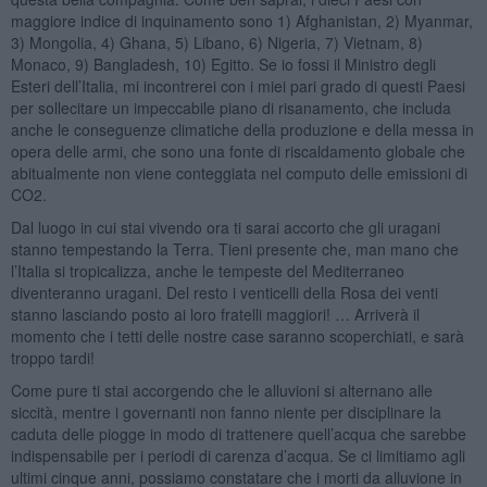
maggiore indice di inquinamento sono 1) Afghanistan, 2) Myanmar,
3) Mongolia, 4) Ghana, 5) Libano, 6) Nigeria, 7) Vietnam, 8)
Monaco, 9) Bangladesh, 10) Egitto. Se io fossi il Ministro degli
Esteri dell’Italia, mi incontrerei con i miei pari grado di questi Paesi
per sollecitare un impeccabile piano di risanamento, che includa
anche le conseguenze climatiche della produzione e della messa in
opera delle armi, che sono una fonte di riscaldamento globale che
abitualmente non viene conteggiata nel computo delle emissioni di
CO2.
Dal luogo in cui stai vivendo ora ti sarai accorto che gli uragani
stanno tempestando la Terra. Tieni presente che, man mano che
l’Italia si tropicalizza, anche le tempeste del Mediterraneo
diventeranno uragani. Del resto i venticelli della Rosa dei venti
stanno lasciando posto ai loro fratelli maggiori! … Arriverà il
momento che i tetti delle nostre case saranno scoperchiati, e sarà
troppo tardi!
Come pure ti stai accorgendo che le alluvioni si alternano alle
siccità, mentre i governanti non fanno niente per disciplinare la
caduta delle piogge in modo di trattenere quell’acqua che sarebbe
indispensabile per i periodi di carenza d’acqua. Se ci limitiamo agli
ultimi cinque anni, possiamo constatare che i morti da alluvione in