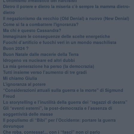
​L’ottimismo irrealistico dei narcisisti
​Dietro il potere e dietro la miseria c’è sempre la mamma dietro-
dietro
Il negazionismo da vecchio (Old Denial) a nuovo (New Denial)
Come si fa a combattere l'ignoranza?
Ma chi è questo Cassandra?
Immaginare le conseguenze delle scelte energetiche
​Fuochi d’artificio e fuochi veri in un mondo maschilista
Buon 2024 ?
​Buon Natale dalle macerie della Terra
​Idrogeno vs nucleare ed altri dubbi
​La mia generazione ha perso (la democrazia)
​Tutti insieme verso l’aumento di tre gradi
Mi chiamo Giulia
L’ignoranza al potere
​“Considerazioni attuali sulla guerra e la morte" di Sigmund
Freud
​Lo storytelling e l’inutilità della guerra dei “ragazzi di destra”
​Gli “eventi esterni”, la post-democrazia e l’assenza di
soggettività delle masse
​Il populismo di “Bibi” per l’Occidente: portare la guerra
dovunque
​Che roba, contessa!... con i “fasci” non ci parlo