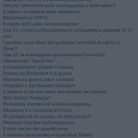
Cancro: intervenire sulle conseguenze o sulle radici?
​Il calcio e la società dello spettacolo
Biodiversità e COP15
​Il ritardo dell’uomo nel mentalizzare
​Cop 27, i nove confini planetari e una bambina ghanese di 10
anni
​I pacifisti sono liberi dal guardare i mondiali di calcio in
Qatar?
​Cop 27, la sceneggiata sponsorizzata Coca-Cola
​Liberarsi dei “biechi blu”
Il riscaldamento globale è adesso
​Erasmo da Rotterdam e la guerra
​Aforismi su guerra, pace e bomba
Cingolani o del disastro ecologico
​Il metano ci dà una mano nel suicidio del pianeta
​Dio? Patria? Famiglia?
Portogallo, esempio di politica energetica
​Elisabetta II e l’assenza di futuro
Al risveglio di un incubo, un altro incubo!
​Piombino e la fine dell’emergenza
​Il vero rischio del gassificatore
​Il violento Dostoevskij e il pacifista Tolstòj