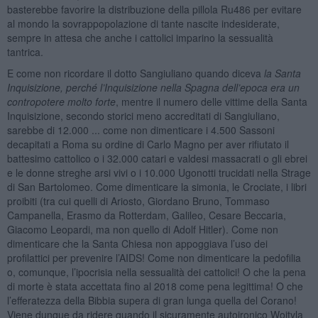
basterebbe favorire la distribuzione della pillola Ru486 per evitare
al mondo la sovrappopolazione di tante nascite indesiderate,
sempre in attesa che anche i cattolici imparino la sessualità
tantrica.
E come non ricordare il dotto Sangiuliano quando diceva
la Santa
Inquisizione, perché l’Inquisizione nella Spagna dell’epoca era un
contropotere molto forte
, mentre il numero delle vittime della Santa
Inquisizione, secondo storici meno accreditati di Sangiuliano,
sarebbe di 12.000 ... come non dimenticare i 4.500 Sassoni
decapitati a Roma su ordine di Carlo Magno per aver rifiutato il
battesimo cattolico o i 32.000 catari e valdesi massacrati o gli ebrei
e le donne streghe arsi vivi o i 10.000 Ugonotti trucidati nella Strage
di San Bartolomeo. Come dimenticare la simonia, le Crociate, i libri
proibiti (tra cui quelli di Ariosto, Giordano Bruno, Tommaso
Campanella, Erasmo da Rotterdam, Galileo, Cesare Beccaria,
Giacomo Leopardi, ma non quello di Adolf Hitler). Come non
dimenticare che la Santa Chiesa non appoggiava l’uso dei
profilattici per prevenire l’AIDS! Come non dimenticare la pedofilia
o, comunque, l’ipocrisia nella sessualità dei cattolici! O che la pena
di morte è stata accettata fino al 2018 come pena legittima! O che
l’efferatezza della Bibbia supera di gran lunga quella del Corano!
Viene dunque da ridere quando il sicuramente autoironico Wojtyla