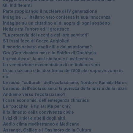
​Gli indifferenti
Parte zoppicando il nucleare di IV generazione
​Indagine … l’italiano vero confessa la sua innocenza
Indagine su un cittadino al di sopra di ogni sospetto
Notizie tra l'orrore ed il grottesco
"La protervia dei ricchi e dei loro servitori"
S’i fossi foco di Cecco Angiolieri
​Il mondo salvato dagli elfi e dai mutaforma?
Gru (Cattivissimo me) e lo Spirito di Goebbels
​La mal-destra, la mal-sinistra e il mal-tecnico
​La venerazione masochistica di un italiano vero
​L’eco-nazismo e le idee-forma dell’800 che sopravvivono in
noi
​Le radici “culturali” dell’ecofascismo, Nordio e Kamala Harris
Le radici dell’ecofascismo: la purezza della terra e della razza
Andiamo verso l’ecofascismo?
I costi economici dell’emergenza climatica
​La “pacchia” è finita! Ma per chi?
​Il fallimento della convivenza civile
​I vizi di Hitler e quelli degli altri
Addio clima mediterraneo e Medicane
​Assange, Galileo e l’Ossimoro della Cultura