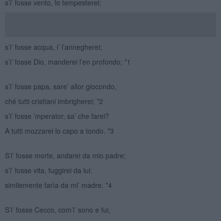
s’i’ fosse vento, lo tempesterei;
s’i’ fosse acqua, i’ l’annegherei;
s’i’ fosse Dio, manderei l’en profondo; *1
s’i’ fosse papa, sare’ allor giocondo,
ché tutti cristïani imbrigherei; *2
s’i’ fosse ’mperator, sa’ che farei?
A tutti mozzarei lo capo a tondo. *3
S’i’ fosse morte, andarei da mio padre;
s’i’ fosse vita, fuggirei da lui:
similemente farìa da mi’ madre. *4
S’i’ fosse Cecco, com’i’ sono e fui,