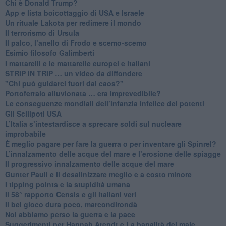
​Chi è Donald Trump?
App e lista boicottaggio di USA e Israele
​Un rituale Lakota per redimere il mondo
Il terrorismo di Ursula
​Il palco, l’anello di Frodo e scemo-scemo
Esimio filosofo Galimberti
​I mattarelli e le mattarelle europei e italiani
​STRIP IN TRIP … un video da diffondere
"Chi può guidarci fuori dal caos?"
​Portoferraio alluvionata … era imprevedibile?
Le conseguenze mondiali dell’infanzia infelice dei potenti
​Gli Scilipoti USA
L’Italia s’intestardisce a sprecare soldi sul nucleare
improbabile
È meglio pagare per fare la guerra o per inventare gli Spinrel?
​L’innalzamento delle acque del mare e l’erosione delle spiagge
​Il progressivo innalzamento delle acque del mare
​Gunter Pauli e il desalinizzare meglio e a costo minore
I tipping points e la stupidità umana
​Il 58° rapporto Censis e gli italiani veri
​Il bel gioco dura poco, marcondirondà
Noi abbiamo perso la guerra e la pace
Suggerimenti per Hannah Arendt e La banalità del male