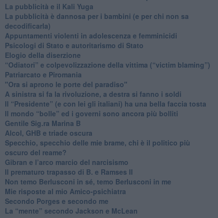
La pubblicità e il Kali Yuga
​La pubblicità è dannosa per i bambini (e per chi non sa
decodificarla)
​Appuntamenti violenti in adolescenza e femminicidi
​Psicologi di Stato e autoritarismo di Stato
Elogio della diserzione
“Odiatori” e colpevolizzazione della vittima (“victim blaming”)
​Patriarcato e Piromania
"Ora si aprono le porte del paradiso"
​A sinistra si fa la rivoluzione, a destra si fanno i soldi
​Il “Presidente” (e con lei gli italiani) ha una bella faccia tosta
​Il mondo “bolle” ed i governi sono ancora più bolliti
​Gentile Sig.ra Marina B
​Alcol, GHB e triade oscura
​Specchio, specchio delle mie brame, chi è il politico più
oscuro del reame?
​Gibran e l’arco marcio del narcisismo
​Il prematuro trapasso di B. e Ramses II
​Non temo Berlusconi in sé, temo Berlusconi in me
​Mie risposte al mio Amico-psichiatra
​Secondo Porges e secondo me
​La “mente” secondo Jackson e McLean