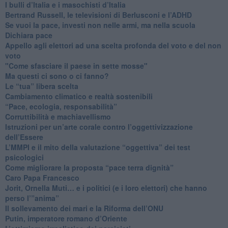
​I bulli d’Italia e i masochisti d’Italia
​Bertrand Russell, le televisioni di Berlusconi e l’ADHD
​Se vuoi la pace, investi non nelle armi, ma nella scuola
​Dichiara pace
​Appello agli elettori ad una scelta profonda del voto e del non
voto
"Come sfasciare il paese in sette mosse"
​Ma questi ci sono o ci fanno?
​Le “tua” libera scelta
Cambiamento climatico e realtà sostenibili
“Pace, ecologia, responsabilità”
​Corruttibilità e machiavellismo
Istruzioni per un’arte corale contro l’oggettivizzazione
dell’Essere
​L’MMPI e il mito della valutazione “oggettiva” dei test
psicologici
Come migliorare la proposta “pace terra dignità”
Caro Papa Francesco
​Jorit, Ornella Muti… e i politici (e i loro elettori) che hanno
perso l’”anima”
​Il sollevamento dei mari e la Riforma dell’ONU
Putin, imperatore romano d’Oriente