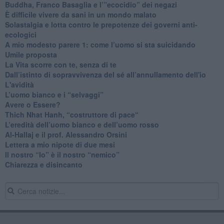
​Buddha, Franco Basaglia e l’”ecocidio” dei negazi
​È difficile vivere da sani in un mondo malato
Solastalgia e lotta contro le prepotenze dei governi anti-
ecologici
​A mio modesto parere 1: come l’uomo si sta suicidando
​Umile proposta
​La Vita scorre con te, senza di te
​Dall’istinto di sopravvivenza del sé all’annullamento dell'io
L'avidità
​L’uomo bianco e i “selvaggi”
​Avere o Essere?
​Thich Nhat Hanh, “costruttore di pace“
​L’eredità dell’uomo bianco e dell’uomo rosso
Al-Hallaj e il prof. Alessandro Orsini
​Lettera a mio nipote di due mesi
​Il nostro “Io” è il nostro “nemico”
​Chiarezza e disincanto