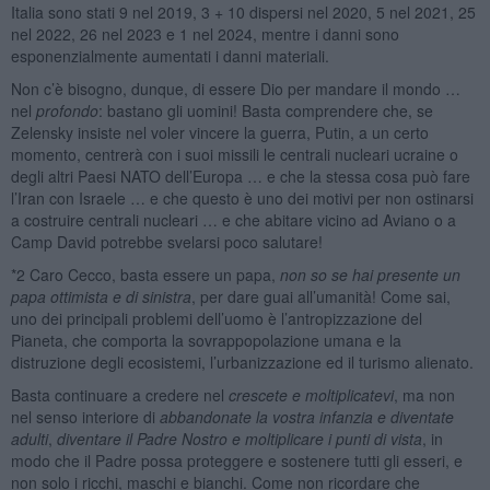
Italia sono stati 9 nel 2019, 3 + 10 dispersi nel 2020, 5 nel 2021, 25
nel 2022, 26 nel 2023 e 1 nel 2024, mentre i danni sono
esponenzialmente aumentati i danni materiali.
Non c’è bisogno, dunque, di essere Dio per mandare il mondo …
nel
profondo
: bastano gli uomini! Basta comprendere che, se
Zelensky insiste nel voler vincere la guerra, Putin, a un certo
momento, centrerà con i suoi missili le centrali nucleari ucraine o
degli altri Paesi NATO dell’Europa … e che la stessa cosa può fare
l’Iran con Israele … e che questo è uno dei motivi per non ostinarsi
a costruire centrali nucleari … e che abitare vicino ad Aviano o a
Camp David potrebbe svelarsi poco salutare!
*2 Caro Cecco, basta essere un papa,
non so se hai presente un
papa ottimista e di sinistra
, per dare guai all’umanità! Come sai,
uno dei principali problemi dell’uomo è l’antropizzazione del
Pianeta, che comporta la sovrappopolazione umana e la
distruzione degli ecosistemi, l’urbanizzazione ed il turismo alienato.
Basta continuare a credere nel
crescete e moltiplicatevi
, ma non
nel senso interiore di
abbandonate la vostra infanzia e diventate
adulti
,
diventare il Padre Nostro e moltiplicare i punti di vista
, in
modo che il Padre possa proteggere e sostenere tutti gli esseri, e
non solo i ricchi, maschi e bianchi. Come non ricordare che