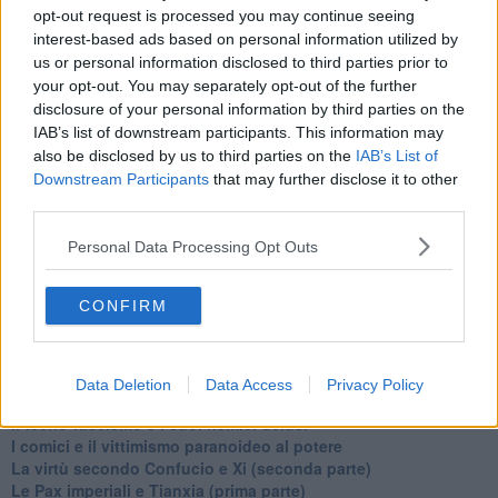
​Pupazzi!
opt-out request is processed you may continue seeing
​Il Wild West di Trump
interest-based ads based on personal information utilized by
​La depressione infantile di Roger Waters e la propaganda di
us or personal information disclosed to third parties prior to
guerra"
your opt-out. You may separately opt-out of the further
​La disinformazione climatica veicolata dai media
disclosure of your personal information by third parties on the
Senza una Retta Visione l’Uomo è un automa
​La propaganda bellica nostrana vs l’hasbarà dei sionisti
IAB’s list of downstream participants. This information may
​La cleptocrazia e lo studio sociologico della propaganda di
also be disclosed by us to third parties on the
IAB’s List of
guerra
Downstream Participants
that may further disclose it to other
​Uccidere per gioco: il cacciatore e chi vuole armarsi
third parties.
​La Cop 30 di Belem giorno per giorno
La Cop 30, i crimini e i misfatti verso la vita sulla terra
Personal Data Processing Opt Outs
Arrostire il pianeta: le grandi emissioni della carne e dei
latticini
CONFIRM
​Cop 30, uragani e riconversione delle spese militari
La responsabilità storica della morte sulla terra
PTSD e suicidi svelano l’intento suicidario della guerra e
dell’ignoranza
Data Deletion
Data Access
Privacy Policy
Il Wenzi e la decadenza verso la guerra e la morte
​Il tecno-fascismo e i suoi nemici delusi
​I comici e il vittimismo paranoideo al potere
​La virtù secondo Confucio e Xi (seconda parte)
Le Pax imperiali e Tianxia (prima parte)