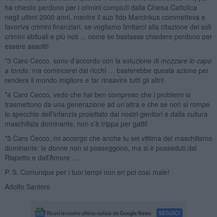
ha chiesto perdono per i crimini compiuti dalla Chiesa Cattolica
negli ultimi 2000 anni, mentre il suo fido Marcinkus commetteva e
favoriva crimini finanziari, se vogliamo limitarci alla citazione dei soli
crimini abituali e più noti ... come se bastasse chiedere perdono per
essere assolti!
*3 Caro Cecco, sono d’accordo con la soluzione di
mozzare lo capo
a tondo
, ma comincerei dai ricchi … basterebbe questa azione per
rendere il mondo migliore e far rinsavire tutti gli altri!
*4 Caro Cecco, vedo che hai ben compreso che i problemi si
trasmettono da una generazione ad un'altra e che se non si rompe
lo specchio dell’infanzia proiettato dai nostri genitori e dalla cultura
maschilista dominante, non c’è trippa per gatti!
*5 Caro Cecco, mi accorgo che anche tu sei vittima del maschilismo
dominante: le donne non si posseggono, ma si è posseduti dal
Rispetto e dall’Amore …
P. S. Comunque per i tuoi tempi non eri poi così male!
Adolfo Santoro