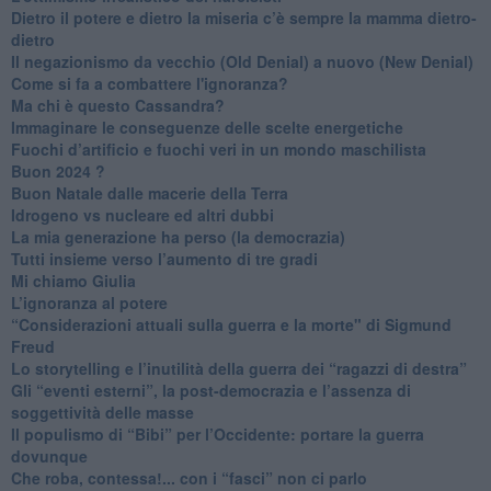
​Dietro il potere e dietro la miseria c’è sempre la mamma dietro-
dietro
Il negazionismo da vecchio (Old Denial) a nuovo (New Denial)
Come si fa a combattere l'ignoranza?
Ma chi è questo Cassandra?
Immaginare le conseguenze delle scelte energetiche
​Fuochi d’artificio e fuochi veri in un mondo maschilista
Buon 2024 ?
​Buon Natale dalle macerie della Terra
​Idrogeno vs nucleare ed altri dubbi
​La mia generazione ha perso (la democrazia)
​Tutti insieme verso l’aumento di tre gradi
Mi chiamo Giulia
L’ignoranza al potere
​“Considerazioni attuali sulla guerra e la morte" di Sigmund
Freud
​Lo storytelling e l’inutilità della guerra dei “ragazzi di destra”
​Gli “eventi esterni”, la post-democrazia e l’assenza di
soggettività delle masse
​Il populismo di “Bibi” per l’Occidente: portare la guerra
dovunque
​Che roba, contessa!... con i “fasci” non ci parlo