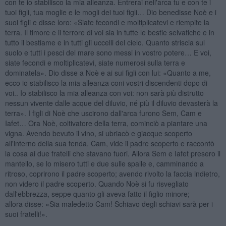
con te io stabilisco la mia alleanza. Entrerai nell'arca tu e con te i
tuoi figli, tua moglie e le mogli dei tuoi figli… Dio benedisse Noè e i
suoi figli e disse loro: «Siate fecondi e moltiplicatevi e riempite la
terra. Il timore e il terrore di voi sia in tutte le bestie selvatiche e in
tutto il bestiame e in tutti gli uccelli del cielo. Quanto striscia sul
suolo e tutti i pesci del mare sono messi in vostro potere… E voi,
siate fecondi e moltiplicatevi, siate numerosi sulla terra e
dominatela». Dio disse a Noè e ai sui figli con lui: «Quanto a me,
ecco io stabilisco la mia alleanza coni vostri discendenti dopo di
voi.. Io stabilisco la mia alleanza con voi: non sarà più distrutto
nessun vivente dalle acque del diluvio, né più il diluvio devasterà la
terra». I figli di Noè che uscirono dall'arca furono Sem, Cam e
Iafet… Ora Noè, coltivatore della terra, cominciò a piantare una
vigna. Avendo bevuto il vino, si ubriacò e giacque scoperto
all'interno della sua tenda. Cam, vide il padre scoperto e raccontò
la cosa ai due fratelli che stavano fuori. Allora Sem e Iafet presero il
mantello, se lo misero tutti e due sulle spalle e, camminando a
ritroso, coprirono il padre scoperto; avendo rivolto la faccia indietro,
non videro il padre scoperto. Quando Noè si fu risvegliato
dall'ebbrezza, seppe quanto gli aveva fatto il figlio minore;
allora disse: «Sia maledetto Cam! Schiavo degli schiavi sarà per i
suoi fratelli!».