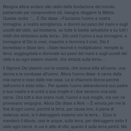
Bisogna allora andare alle radici della fondazione del mondo
patriarcale per comprendere ciò, bisogna rileggere la Bibbia.
Questa recita: “… E Dio disse: «Facciamo l'uomo a nostra
immagine, a nostra somiglianza, e domini sui pesci del mare e sugli
uccelli del cielo, sul bestiame, su tutte le bestie selvatiche e su tutti i
rettili che strisciano sulla terra». Dio creò l'uomo a sua immagine; a
immagine di Dio lo creò; maschio e femmina li creò. Dio li
benedisse e disse loro: «Siate fecondi e moltiplicatevi, riempite la
terra; soggiogatela e dominate sui pesci del mare e sugli uccelli del
cielo e su ogni essere vivente, che striscia sulla terra»…
Il Signore Dio plasmò con la costola, che aveva tolta all'uomo, una
donna e la condusse all'uomo. Allora l'uomo disse: è carne dalla
mia carne e osso dalle mie ossa. La si chiamerà donna perché
dall'uomo è stata tolta». Per questo l'uomo abbandonerà suo padre
e sua madre e si unirà a sua moglie e i due saranno una sola
carne. Ora tutti e due erano nudi, l'uomo e sua moglie, ma non ne
provavano vergogna. Allora Dio disse a Noè: « È venuta per me la
fine di ogni uomo, perché la terra, per causa loro, è piena di
violenza; ecco, io li distruggerò insieme con la terra… Ecco io
manderò il diluvio, cioè le acque, sulla terra, per distruggere sotto il
cielo ogni carne, in cui è alito di vita; quanto è sulla terra perirà. Ma