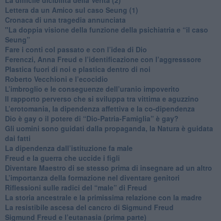
​Lettera da un Amico sul caso Seung (1)
​Cronaca di una tragedia annunciata
"​La doppia visione della funzione della psichiatria e “il caso
Seung”
​Fare i conti col passato e con l’idea di Dio
​Ferenczi, Anna Freud e l’identificazione con l’aggresssore
Plastica fuori di noi e plastica dentro di noi
​Roberto Vecchioni e l’ecocidio
​L’imbroglio e le conseguenze dell’uranio impoverito
​Il rapporto perverso che si sviluppa tra vittima e aguzzino
L’erotomania, la dipendenza affettiva e la co-dipendenza
​Dio è gay o il potere di “Dio-Patria-Famiglia” è gay?
​Gli uomini sono guidati dalla propaganda, la Natura è guidata
dai fatti
La dipendenza dall’istituzione fa male
​Freud e la guerra che uccide i figli
​Diventare Maestro di se stesso prima di insegnare ad un altro
L’importanza della formazione nel diventare genitori
Riflessioni sulle radici del “male” di Freud
​La storia ancestrale e la primissima relazione con la madre
​La resistibile ascesa del cancro di Sigmund Freud
Sigmund Freud e l’eutanasia (prima parte)