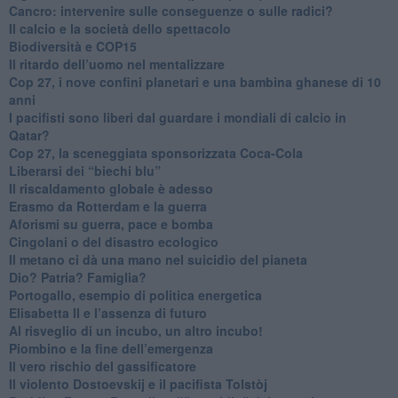
Cancro: intervenire sulle conseguenze o sulle radici?
​Il calcio e la società dello spettacolo
Biodiversità e COP15
​Il ritardo dell’uomo nel mentalizzare
​Cop 27, i nove confini planetari e una bambina ghanese di 10
anni
​I pacifisti sono liberi dal guardare i mondiali di calcio in
Qatar?
​Cop 27, la sceneggiata sponsorizzata Coca-Cola
​Liberarsi dei “biechi blu”
Il riscaldamento globale è adesso
​Erasmo da Rotterdam e la guerra
​Aforismi su guerra, pace e bomba
Cingolani o del disastro ecologico
​Il metano ci dà una mano nel suicidio del pianeta
​Dio? Patria? Famiglia?
Portogallo, esempio di politica energetica
​Elisabetta II e l’assenza di futuro
Al risveglio di un incubo, un altro incubo!
​Piombino e la fine dell’emergenza
​Il vero rischio del gassificatore
​Il violento Dostoevskij e il pacifista Tolstòj