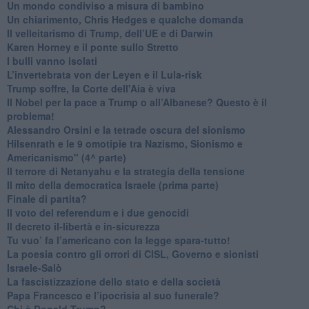
Un mondo condiviso a misura di bambino
​Un chiarimento, Chris Hedges e qualche domanda
Il velleitarismo di Trump, dell’UE e di Darwin
​Karen Horney e il ponte sullo Stretto
​I bulli vanno isolati
L’invertebrata von der Leyen e il Lula-risk
Trump soffre, la Corte dell'Aia è viva
​Il Nobel per la pace a Trump o all’Albanese? Questo è il
problema!
​Alessandro Orsini e la tetrade oscura del sionismo
​Hilsenrath e le 9 omotipie tra Nazismo, Sionismo e
Americanismo" (4^ parte)
​Il terrore di Netanyahu e la strategia della tensione
Il mito della democratica Israele (prima parte)
​Finale di partita?
​Il voto del referendum e i due genocidi
Il decreto il-libertà e in-sicurezza
Tu vuo’ fa l’americano con la legge spara-tutto!
La poesia contro gli orrori di CISL, Governo e sionisti
Israele-Salò
​La fascistizzazione dello stato e della società
Papa Francesco e l’ipocrisia al suo funerale?
​Chi è Donald Trump?