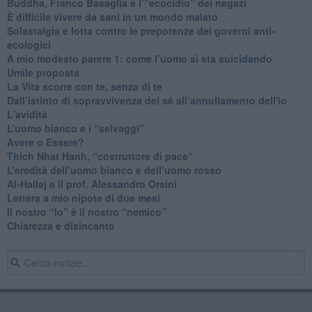
​Buddha, Franco Basaglia e l’”ecocidio” dei negazi
​È difficile vivere da sani in un mondo malato
Solastalgia e lotta contro le prepotenze dei governi anti-
ecologici
​A mio modesto parere 1: come l’uomo si sta suicidando
​Umile proposta
​La Vita scorre con te, senza di te
​Dall’istinto di sopravvivenza del sé all’annullamento dell'io
L'avidità
​L’uomo bianco e i “selvaggi”
​Avere o Essere?
​Thich Nhat Hanh, “costruttore di pace“
​L’eredità dell’uomo bianco e dell’uomo rosso
Al-Hallaj e il prof. Alessandro Orsini
​Lettera a mio nipote di due mesi
​Il nostro “Io” è il nostro “nemico”
​Chiarezza e disincanto