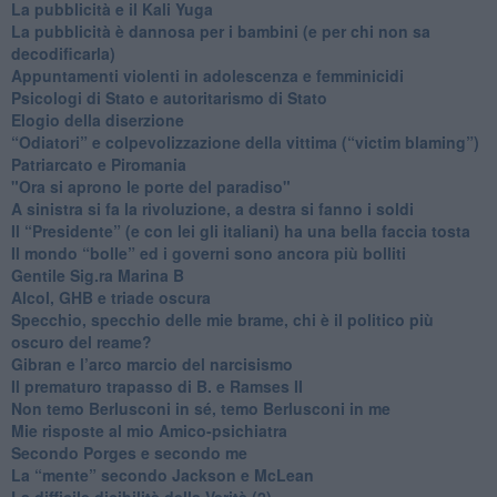
La pubblicità e il Kali Yuga
​La pubblicità è dannosa per i bambini (e per chi non sa
decodificarla)
​Appuntamenti violenti in adolescenza e femminicidi
​Psicologi di Stato e autoritarismo di Stato
Elogio della diserzione
“Odiatori” e colpevolizzazione della vittima (“victim blaming”)
​Patriarcato e Piromania
"Ora si aprono le porte del paradiso"
​A sinistra si fa la rivoluzione, a destra si fanno i soldi
​Il “Presidente” (e con lei gli italiani) ha una bella faccia tosta
​Il mondo “bolle” ed i governi sono ancora più bolliti
​Gentile Sig.ra Marina B
​Alcol, GHB e triade oscura
​Specchio, specchio delle mie brame, chi è il politico più
oscuro del reame?
​Gibran e l’arco marcio del narcisismo
​Il prematuro trapasso di B. e Ramses II
​Non temo Berlusconi in sé, temo Berlusconi in me
​Mie risposte al mio Amico-psichiatra
​Secondo Porges e secondo me
​La “mente” secondo Jackson e McLean
La difficile dicibilità della Verità (2)