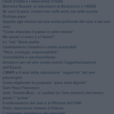
​I bulli d’Italia e i masochisti d’Italia
​Bertrand Russell, le televisioni di Berlusconi e l’ADHD
​Se vuoi la pace, investi non nelle armi, ma nella scuola
​Dichiara pace
​Appello agli elettori ad una scelta profonda del voto e del non
voto
"Come sfasciare il paese in sette mosse"
​Ma questi ci sono o ci fanno?
​Le “tua” libera scelta
Cambiamento climatico e realtà sostenibili
“Pace, ecologia, responsabilità”
​Corruttibilità e machiavellismo
Istruzioni per un’arte corale contro l’oggettivizzazione
dell’Essere
​L’MMPI e il mito della valutazione “oggettiva” dei test
psicologici
Come migliorare la proposta “pace terra dignità”
Caro Papa Francesco
​Jorit, Ornella Muti… e i politici (e i loro elettori) che hanno
perso l’”anima”
​Il sollevamento dei mari e la Riforma dell’ONU
Putin, imperatore romano d’Oriente
​L’ottimismo irrealistico dei narcisisti