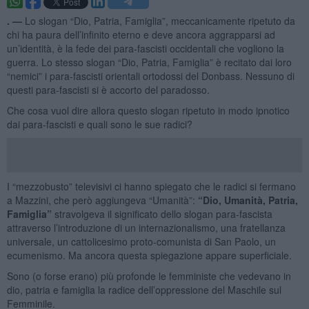
. —
Lo slogan “Dio, Patria, Famiglia”, meccanicamente ripetuto da
chi ha paura dell’infinito eterno e deve ancora aggrapparsi ad
un’identità, è la fede dei para-fascisti occidentali che vogliono la
guerra. Lo stesso slogan “Dio, Patria, Famiglia” è recitato dai loro
“nemici” i para-fascisti orientali ortodossi del Donbass. Nessuno di
questi para-fascisti si è accorto del paradosso.
Che cosa vuol dire allora questo slogan ripetuto in modo ipnotico
dai para-fascisti e quali sono le sue radici?
I “mezzobusto” televisivi ci hanno spiegato che le radici si fermano
a Mazzini, che però aggiungeva “Umanità”:
“Dio, Umanità, Patria,
Famiglia”
stravolgeva il significato dello slogan para-fascista
attraverso l’introduzione di un internazionalismo, una fratellanza
universale, un cattolicesimo proto-comunista di San Paolo, un
ecumenismo. Ma ancora questa spiegazione appare superficiale.
Sono (o forse erano) più profonde le femministe che vedevano in
dio, patria e famiglia la radice dell’oppressione del Maschile sul
Femminile.