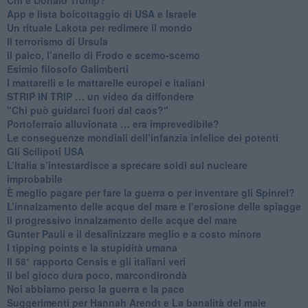
App e lista boicottaggio di USA e Israele
​Un rituale Lakota per redimere il mondo
Il terrorismo di Ursula
​Il palco, l’anello di Frodo e scemo-scemo
Esimio filosofo Galimberti
​I mattarelli e le mattarelle europei e italiani
​STRIP IN TRIP … un video da diffondere
"Chi può guidarci fuori dal caos?"
​Portoferraio alluvionata … era imprevedibile?
Le conseguenze mondiali dell’infanzia infelice dei potenti
​Gli Scilipoti USA
L’Italia s’intestardisce a sprecare soldi sul nucleare
improbabile
È meglio pagare per fare la guerra o per inventare gli Spinrel?
​L’innalzamento delle acque del mare e l’erosione delle spiagge
​Il progressivo innalzamento delle acque del mare
​Gunter Pauli e il desalinizzare meglio e a costo minore
I tipping points e la stupidità umana
​Il 58° rapporto Censis e gli italiani veri
​Il bel gioco dura poco, marcondirondà
Noi abbiamo perso la guerra e la pace
Suggerimenti per Hannah Arendt e La banalità del male