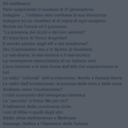
​Gli indifferenti
Parte zoppicando il nucleare di IV generazione
​Indagine … l’italiano vero confessa la sua innocenza
Indagine su un cittadino al di sopra di ogni sospetto
Notizie tra l'orrore ed il grottesco
"La protervia dei ricchi e dei loro servitori"
S’i fossi foco di Cecco Angiolieri
​Il mondo salvato dagli elfi e dai mutaforma?
Gru (Cattivissimo me) e lo Spirito di Goebbels
​La mal-destra, la mal-sinistra e il mal-tecnico
​La venerazione masochistica di un italiano vero
​L’eco-nazismo e le idee-forma dell’800 che sopravvivono in
noi
​Le radici “culturali” dell’ecofascismo, Nordio e Kamala Harris
Le radici dell’ecofascismo: la purezza della terra e della razza
Andiamo verso l’ecofascismo?
I costi economici dell’emergenza climatica
​La “pacchia” è finita! Ma per chi?
​Il fallimento della convivenza civile
​I vizi di Hitler e quelli degli altri
Addio clima mediterraneo e Medicane
​Assange, Galileo e l’Ossimoro della Cultura