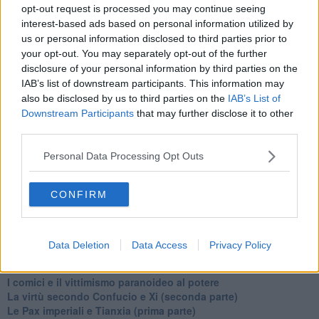
opt-out request is processed you may continue seeing
​Il Wild West di Trump
interest-based ads based on personal information utilized by
​La depressione infantile di Roger Waters e la propaganda di
us or personal information disclosed to third parties prior to
guerra"
​La disinformazione climatica veicolata dai media
your opt-out. You may separately opt-out of the further
Senza una Retta Visione l’Uomo è un automa
disclosure of your personal information by third parties on the
​La propaganda bellica nostrana vs l’hasbarà dei sionisti
IAB’s list of downstream participants. This information may
​La cleptocrazia e lo studio sociologico della propaganda di
also be disclosed by us to third parties on the
IAB’s List of
guerra
Downstream Participants
that may further disclose it to other
​Uccidere per gioco: il cacciatore e chi vuole armarsi
third parties.
​La Cop 30 di Belem giorno per giorno
La Cop 30, i crimini e i misfatti verso la vita sulla terra
Personal Data Processing Opt Outs
Arrostire il pianeta: le grandi emissioni della carne e dei
latticini
CONFIRM
​Cop 30, uragani e riconversione delle spese militari
La responsabilità storica della morte sulla terra
PTSD e suicidi svelano l’intento suicidario della guerra e
dell’ignoranza
Data Deletion
Data Access
Privacy Policy
Il Wenzi e la decadenza verso la guerra e la morte
​Il tecno-fascismo e i suoi nemici delusi
​I comici e il vittimismo paranoideo al potere
​La virtù secondo Confucio e Xi (seconda parte)
Le Pax imperiali e Tianxia (prima parte)