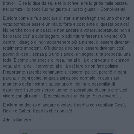
bravo – E se lo dice da sé, e te lo scrive, e te lo grida nelle piazze,
nei comizi – Io sono l’uomo giusto al posto giusto – Complimenti!
E allora come si fa a tacciare di sterile menefreghismo uno che non
vota: potrebbe essere un rifiuto forte e cosciente di questa politica!
No perché non è mica facile non andare a votare, soprattutto non è
bello farlo così a cuor leggero, o addirittura farsene un vanto! C’è
dentro il disagio di non appartenere più a niente, di essere diventati
totalmente impotenti. C’è dentro il dolore di essere diventati così
poveri di ideali, senza più uno slancio, un sogno, una proposta, una
fede. È come una specie di resa, ma al di là di chi vota e di chi non
vota, al di là dell’intervento, al di là del fare o non fare politica:
l’importante sarebbe continuare a “essere” politici, perché in ogni
parola, in ogni gesto, in qualsiasi azione normale, in qualsiasi
momento della nostra vita, ognuno di noi ha la possibilità di
esprimere il suo pensiero di uomo, e soprattutto di uomo che vuol
vivere con gli uomini. E questo non è un diritto: è un dovere”…
E allora ho deciso di andare a votare il partito con capilista Gesù,
Reich e Gaber: il partito che non c’è!
Adolfo Santoro