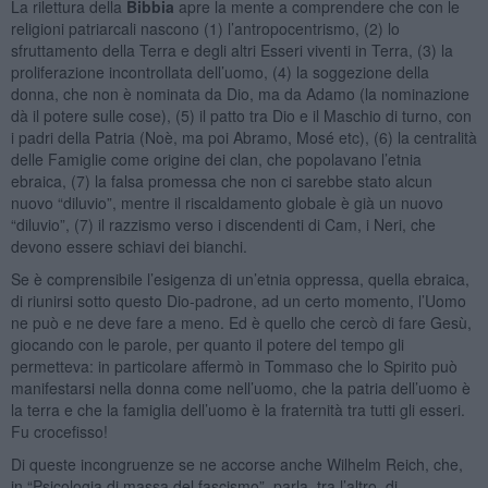
La rilettura della
Bibbia
apre la mente a comprendere che con le
religioni patriarcali nascono (1) l’antropocentrismo, (2) lo
sfruttamento della Terra e degli altri Esseri viventi in Terra, (3) la
proliferazione incontrollata dell’uomo, (4) la soggezione della
donna, che non è nominata da Dio, ma da Adamo (la nominazione
dà il potere sulle cose), (5) il patto tra Dio e il Maschio di turno, con
i padri della Patria (Noè, ma poi Abramo, Mosé etc), (6) la centralità
delle Famiglie come origine dei clan, che popolavano l’etnia
ebraica, (7) la falsa promessa che non ci sarebbe stato alcun
nuovo “diluvio”, mentre il riscaldamento globale è già un nuovo
“diluvio”, (7) il razzismo verso i discendenti di Cam, i Neri, che
devono essere schiavi dei bianchi.
Se è comprensibile l’esigenza di un’etnia oppressa, quella ebraica,
di riunirsi sotto questo Dio-padrone, ad un certo momento, l’Uomo
ne può e ne deve fare a meno. Ed è quello che cercò di fare Gesù,
giocando con le parole, per quanto il potere del tempo gli
permetteva: in particolare affermò in Tommaso che lo Spirito può
manifestarsi nella donna come nell’uomo, che la patria dell’uomo è
la terra e che la famiglia dell’uomo è la fraternità tra tutti gli esseri.
Fu crocefisso!
Di queste incongruenze se ne accorse anche Wilhelm Reich, che,
in “Psicologia di massa del fascismo”, parla, tra l’altro, di