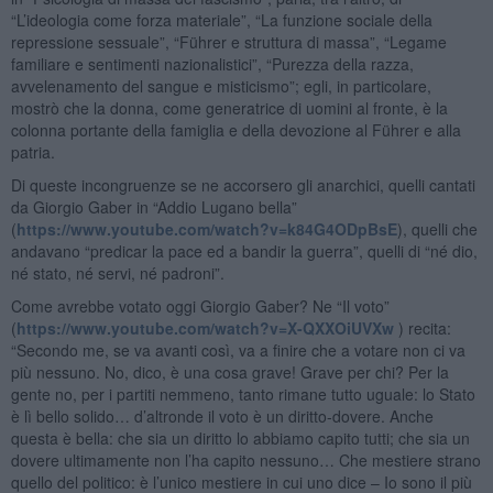
“L’ideologia come forza materiale”, “La funzione sociale della
repressione sessuale”, “Führer e struttura di massa”, “Legame
familiare e sentimenti nazionalistici”, “Purezza della razza,
avvelenamento del sangue e misticismo”; egli, in particolare,
mostrò che la donna, come generatrice di uomini al fronte, è la
colonna portante della famiglia e della devozione al Führer e alla
patria.
Di queste incongruenze se ne accorsero gli anarchici, quelli cantati
da Giorgio Gaber in “Addio Lugano bella”
(
https://www.youtube.com/watch?v=k84G4ODpBsE
), quelli che
andavano “predicar la pace ed a bandir la guerra”, quelli di “né dio,
né stato, né servi, né padroni”.
Come avrebbe votato oggi Giorgio Gaber? Ne “Il voto”
(
https://www.youtube.com/watch?v=X-QXXOiUVXw
) recita:
“Secondo me, se va avanti così, va a finire che a votare non ci va
più nessuno. No, dico, è una cosa grave! Grave per chi? Per la
gente no, per i partiti nemmeno, tanto rimane tutto uguale: lo Stato
è lì bello solido… d’altronde il voto è un diritto-dovere. Anche
questa è bella: che sia un diritto lo abbiamo capito tutti; che sia un
dovere ultimamente non l’ha capito nessuno… Che mestiere strano
quello del politico: è l’unico mestiere in cui uno dice – Io sono il più