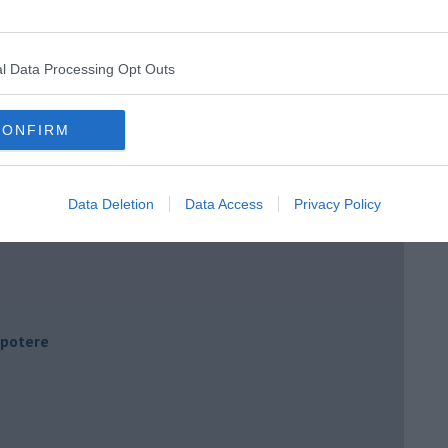
l Data Processing Opt Outs
CONFIRM
Data Deletion
Data Access
Privacy Policy
i potere