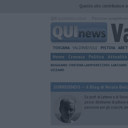
Questo sito contribuisce 
QUI
quotidiano online.
Percorso semplificat
TOSCANA
VALDINIEVOLE
PISTOIA
ABET
Home
Cronaca
Politica
Attualità
BUGGIANO
CHIESINA
LAMPORECCHIO
LARCIANO
UZZANO
SORRIDENDO — il Blog di Nicola Belc
Ex prof. di Lettere e di Sto
pesce; dilettante di pittura
passione per gli scacchi; a