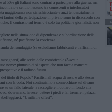
e al 50% gli Italiani sono contrari a partecipare alla guerra, ma
ncontrato e sentito nessuno tra conoscenti o interlocutori
esta maggioranza non sia schiacciante e anzi tendenzialmente
ei fautori della partecipazione in privato sono in disaccordo con
A
iche. Il contrasto sul tema c’è solo tra politici e giornalisti, non
gliere nella situazione di dipendenza e subordinazione della
stificano, né pacificano la coscienza.
omanda del sondaggio (se escludiamo fabbricanti e trafficanti di
 rassegnarsi) alle scelte delle combriccole (
èlites
in
uo nome: piuttosto ci si aspetta che non faccia mancare
prospettive e il radioso futuro.
l titolo di Popolo? Pacifisti all’acqua di rose, e allo stesso
tiani con la coda. Noi continuiamo a sonnecchiare sul divano
re su un fallo laterale, a raccogliere il dollaro in fondo alla
uovo: dovremmo, invece, battere i piedi e far tremare i palazzi
sbeffeggiarci. “Umiliati e offesi”.