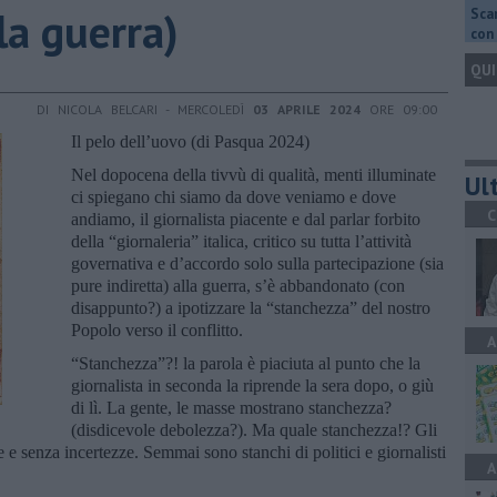
la guerra)
Scar
con 
QUI
DI NICOLA BELCARI - MERCOLEDÌ
03 APRILE 2024
ORE 09:00
Il pelo dell’uovo (di Pasqua 2024)
Nel dopocena della tivvù di qualità, menti illuminate
Ult
ci spiegano chi siamo da dove veniamo e dove
C
andiamo, il giornalista piacente e dal parlar forbito
della “giornaleria” italica, critico su tutta l’attività
governativa e d’accordo solo sulla partecipazione (sia
pure indiretta) alla guerra, s’è abbandonato (con
disappunto?) a ipotizzare la “stanchezza” del nostro
Popolo verso il conflitto.
A
“Stanchezza”?! la parola è piaciuta al punto che la
giornalista in seconda la riprende la sera dopo, o giù
di lì. La gente, le masse mostrano stanchezza?
(disdicevole debolezza?). Ma quale stanchezza!? Gli
e e senza incertezze. Semmai sono stanchi di politici e giornalisti
A