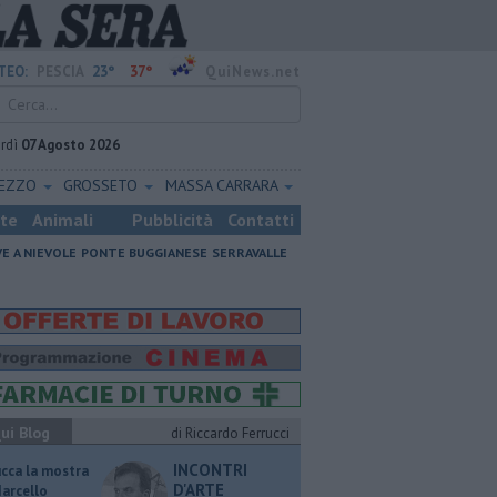
23°
37°
TEO:
PESCIA
QuiNews.net
rdì
07 Agosto 2026
REZZO
GROSSETO
MASSA CARRARA
ste
Animali
Pubblicità
Contatti
VE A NIEVOLE
PONTE BUGGIANESE
SERRAVALLE
ui Blog
di Riccardo Ferrucci
INCONTRI
ucca la mostra
D'ARTE
Marcello