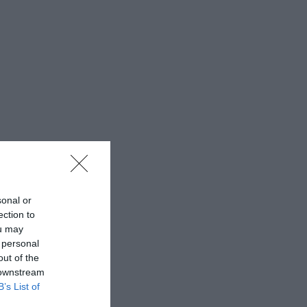
sonal or
ection to
ou may
 personal
out of the
 downstream
B’s List of