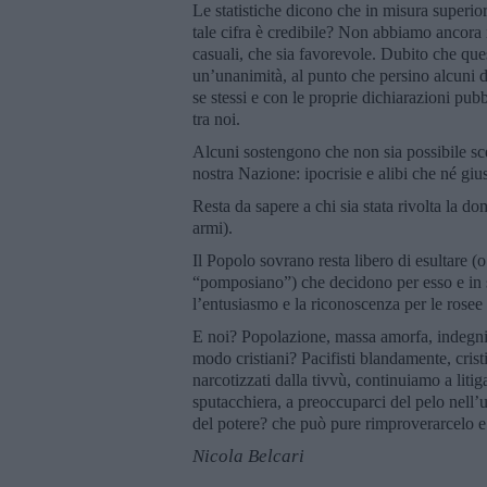
Le statistiche dicono che in misura superior
tale cifra è credibile? Non abbiamo ancora i
casuali, che sia favorevole. Dubito che qu
un’unanimità, al punto che persino alcuni d
se stessi e con le proprie dichiarazioni pubbl
tra noi.
Alcuni sostengono che non sia possibile sce
nostra Nazione: ipocrisie e alibi che né giu
Resta da sapere a chi sia stata rivolta la d
armi).
Il Popolo sovrano resta libero di esultare (o
“pomposiano”) che decidono per esso e in s
l’entusiasmo e la riconoscenza per le rosee 
E noi? Popolazione, massa amorfa, indegni de
modo cristiani? Pacifisti blandamente, cris
narcotizzati dalla tivvù, continuiamo a litiga
sputacchiera, a preoccuparci del pelo nell’
del potere? che può pure rimproverarcelo e 
Nicola Belcari