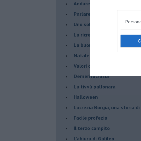
Andare oltre lo specchio
Parlare con la televisione
Persona
Uno solo al comando?
La ricreazione è finita
La buona notizia
Natale con l'elmetto
Valori dubbi miti fasulli
Demeritocrazia
La tivvù pallonara
Halloween
​Lucrezia Borgia, una storia d
Facile profezia
Il terzo compito
L'abiura di Galileo