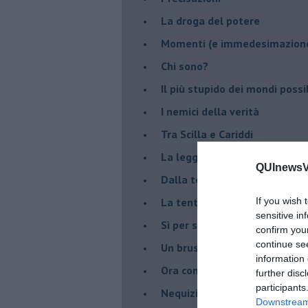
La droga del potere
Momenti (e immedesimazion
Chi sono?
Il più stupido dei mondi possib
I nemici della verità
Tra Scilla e Cariddi
La legge del più forte
QUInewsVa
Dalla terra alla luna
La tentazione
If you wish 
sensitive in
​Sì per sempre? O no al mom
confirm you
continue se
Un brusco risveglio
information 
Ora come allora
further disc
participants
Nequizia
Downstream 