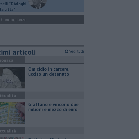
selli “Dialoghi
la città"
Condoglianze
imi articoli
Vedi tutti
ronaca
Omicidio in carcere,
ucciso un detenuto
ttualità
Grattano e vincono due
milioni e mezzo di euro
ttualità