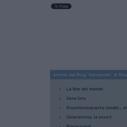
Articoli dal Blog “Sorridendo” di Nic
La fine del mondo
Sono loro
Ducentocinquanta candel... ot
Cenerentola, la escort
Precisazioni