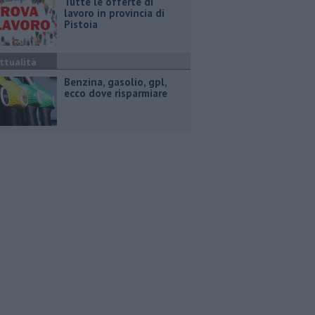
​Tutte le offerte di
lavoro in provincia di
Pistoia
ttualità
​Benzina, gasolio, gpl,
ecco dove risparmiare