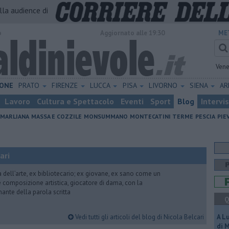
alla audience di
o
Aggiornato alle 19:30
ME
Vene
ONE
PRATO
FIRENZE
LUCCA
PISA
LIVORNO
SIENA
A
Lavoro
Cultura e Spettacolo
Eventi
Sport
Blog
Intervi
MARLIANA
MASSA E COZZILE
MONSUMMANO
MONTECATINI TERME
PESCIA
PIE
ari
ria dell’arte, ex bibliotecario; ex giovane, ex sano come un
 e composizione artistica, giocatore di dama, con la
mante della parola scritta
Q
Vedi tutti gli articoli del blog di Nicola Belcari
A L
di 