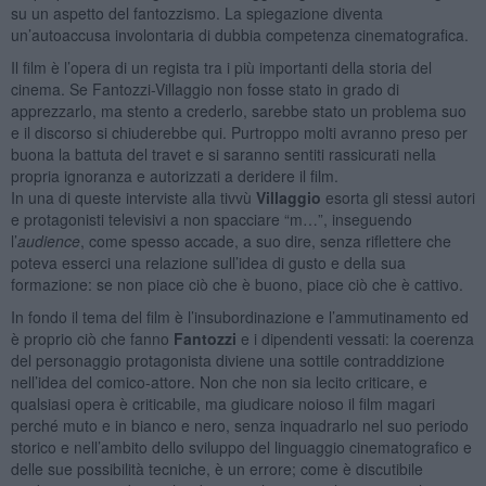
su un aspetto del fantozzismo. La spiegazione diventa
un’autoaccusa involontaria di dubbia competenza cinematografica.
Il film è l’opera di un regista tra i più importanti della storia del
cinema. Se Fantozzi-Villaggio non fosse stato in grado di
apprezzarlo, ma stento a crederlo, sarebbe stato un problema suo
e il discorso si chiuderebbe qui. Purtroppo molti avranno preso per
buona la battuta del travet e si saranno sentiti rassicurati nella
propria ignoranza e autorizzati a deridere il film.
In una di queste interviste alla tivvù
Villaggio
esorta gli stessi autori
e protagonisti televisivi a non spacciare “m…”, inseguendo
l’
audience
, come spesso accade, a suo dire, senza riflettere che
poteva esserci una relazione sull’idea di gusto e della sua
formazione: se non piace ciò che è buono, piace ciò che è cattivo.
In fondo il tema del film è l’insubordinazione e l’ammutinamento ed
è proprio ciò che fanno
Fantozzi
e i dipendenti vessati: la coerenza
del personaggio protagonista diviene una sottile contraddizione
nell’idea del comico-attore. Non che non sia lecito criticare, e
qualsiasi opera è criticabile, ma giudicare noioso il film magari
perché muto e in bianco e nero, senza inquadrarlo nel suo periodo
storico e nell’ambito dello sviluppo del linguaggio cinematografico e
delle sue possibilità tecniche, è un errore; come è discutibile