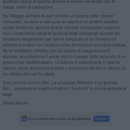
giudicare opere di epoche diverse e lontane nel tempo con lo
stesso metro di valutazione.
Se Villaggio dichiara di aver infranto un dogma della “chiesa”
comunista, va bene e così pure se esprime un giudizio estetico
contro tendenza; vantarsi di aver ricevuto un’ovazione (seppure
non i novantadue minuti di applausi degli esasperati succubi del
fanatismo dirigenziale) per averla riproposta in un incontro col
pubblico è invece non rendersi conto di svalutare la propria battuta,
da lui medesimo definita (con un pizzico di esagerazione?)
epocale, annullandone il senso vero e il pregio della denuncia di un
pretenzioso intellettualismo. La battuta è straordinaria in quanto
battuta, come dichiarazione seria e commento del film è ridicola; di
un ridicolo che non fa ridere.
Ecco perché occorre dire:
La corazzata Pot
ë
mkin
è un grande
film… sicuramente migliore di alcuni “Fantozzi” in cui s’è esaurita la
saga.
Nicola Belcari