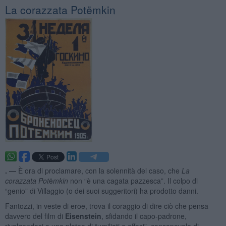
La corazzata Potëmkin
. —
È ora di proclamare, con la solennità del caso, che
La
corazzata Pot
ë
mkin
non “è una cagata pazzesca”. Il colpo di
“genio” di Villaggio (o dei suoi suggeritori) ha prodotto danni.
Fantozzi, in veste di eroe, trova il coraggio di dire ciò che pensa
davvero del film di
Eisenstein
, sfidando il capo-padrone,
rivolgendosi a una platea di “umiliati e offesi”, consapevole di