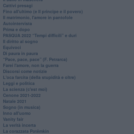
Cattivi presagi
Fino all'ultimo (e Il principe e il povero)
Il matrimonio, l'amore in pantofole
Autointervista
Prima e dopo
​PASQUA 2022 “Tempi difficili” e duri
Il diritto al sogno
Equivoci
Di paura in paura
​“Pace, pace, pace” (F. Petrarca)
Farei l'amore, non la guerra
Discorsi come notizie
L'oca farcita (della stupidità e oltre)
Leggi e politica
La scienza (c'est moi)
Cenone 2021-2022
Natale 2021
Sogno (in musica)
Inno all'uomo
Vanity fair
La verità incerta
La corazzata Potëmkin