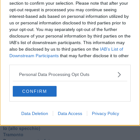
Alla fermata dell'autobus
section to confirm your selection. Please note that after your
La repressione sessuale per sentito dire
opt-out request is processed you may continue seeing
Diseducazione televisiva e inerzia della politica
interest-based ads based on personal information utilized by
Foto storica
us or personal information disclosed to third parties prior to
Esequie solenni
your opt-out. You may separately opt-out of the further
Nostalgia del sangue blu
disclosure of your personal information by third parties on the
Teste calde
IAB’s list of downstream participants. This information may
Non avere e non essere
also be disclosed by us to third parties on the
IAB’s List of
Armiamoci e... avviatevi
Downstream Participants
that may further disclose it to other
Da Capodanno a Carnevale
third parties.
Schizzi di fango
Sor-riso amaro
Personal Data Processing Opt Outs
Fine anno al ristorante
La festa di Capodanno
Natale 2024
CONFIRM
Re e regnanti
A noi interessa il dito non la luna
Come rubare allo stato e vivere felici
Data Deletion
Data Access
Privacy Policy
Una performance
Il compagno
​Io (allo specchio)
Tramonto