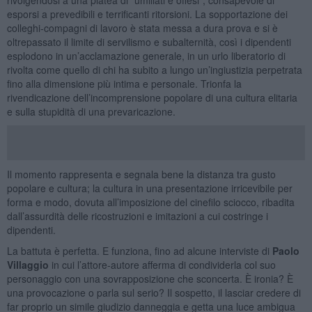
esporsi a prevedibili e terrificanti ritorsioni. La sopportazione dei
colleghi-compagni di lavoro è stata messa a dura prova e si è
oltrepassato il limite di servilismo e subalternità, così i dipendenti
esplodono in un’acclamazione generale, in un urlo liberatorio di
rivolta come quello di chi ha subito a lungo un’ingiustizia perpetrata
fino alla dimensione più intima e personale. Trionfa la
rivendicazione dell’incomprensione popolare di una cultura elitaria
e sulla stupidità di una prevaricazione.
Il momento rappresenta e segnala bene la distanza tra gusto
popolare e cultura; la cultura in una presentazione irricevibile per
forma e modo, dovuta all’imposizione del cinefilo sciocco, ribadita
dall’assurdità delle ricostruzioni e imitazioni a cui costringe i
dipendenti.
La battuta è perfetta. E funziona, fino ad alcune interviste di
Paolo
Villaggio
in cui l’attore-autore afferma di condividerla col suo
personaggio con una sovrapposizione che sconcerta. È ironia? È
una provocazione o parla sul serio? Il sospetto, il lasciar credere di
far proprio un simile giudizio danneggia e getta una luce ambigua