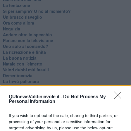
La tentazione
​Sì per sempre? O no al momento?
Un brusco risveglio
Ora come allora
Nequizia
Andare oltre lo specchio
Parlare con la televisione
Uno solo al comando?
La ricreazione è finita
La buona notizia
Natale con l'elmetto
Valori dubbi miti fasulli
Demeritocrazia
La tivvù pallonara
Halloween
​Lucrezia Borgia, una storia di potere
QUInewsValdinievole.it -
Do Not Process My
Facile profezia
Personal Information
Il terzo compito
L'abiura di Galileo
If you wish to opt-out of the sale, sharing to third parties, or
Fu vera gloria?
processing of your personal or sensitive information for
La guerricciola delle due rose
La truffa all'anziano
targeted advertising by us, please use the below opt-out