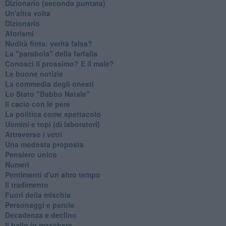
​Dizionario (seconda puntata)
Un'altra volta
Dizionario
Aforismi
Nudità finta: verità falsa?
La "parabola" della farfalla
Conosci il prossimo? E il male?
Le buone notizie
La commedia degli onesti
Lo Stato "Babbo Natale"
Il cacio con le pere
La politica come spettacolo
Uomini e topi (di laboratori)
Attraverso i vetri
Una modesta proposta
Pensiero unico
Numeri
Pentimenti d'un altro tempo
Il tradimento
Fuori della mischia
Personaggi e parole
Decadenza e declino
Il ballo in maschera