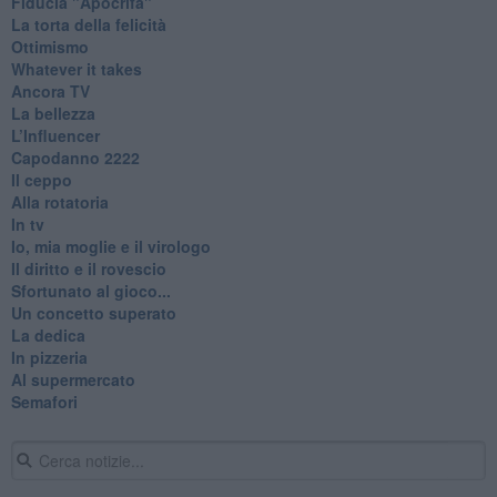
Fiducia "Apocrifa"
La torta della felicità
Ottimismo
Whatever it takes
Ancora TV
La bellezza
L’Influencer
​Capodanno 2222
Il ceppo
Alla rotatoria
In tv
Io, mia moglie e il virologo
Il diritto e il rovescio
Sfortunato al gioco...
Un concetto superato
La dedica
In pizzeria
Al supermercato
Semafori