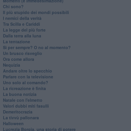
Momenti (e immedesimazione)
Chi sono?
Il più stupido dei mondi possibili
I nemici della verità
Tra Scilla e Cariddi
La legge del più forte
Dalla terra alla luna
La tentazione
​Sì per sempre? O no al momento?
Un brusco risveglio
Ora come allora
Nequizia
Andare oltre lo specchio
Parlare con la televisione
Uno solo al comando?
La ricreazione è finita
La buona notizia
Natale con l'elmetto
Valori dubbi miti fasulli
Demeritocrazia
La tivvù pallonara
Halloween
​Lucrezia Borgia, una storia di potere