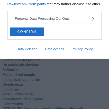
A noi interessa il dito non la luna
Downstream Participants
that may further disclose it to other
Come rubare allo stato e vivere felici
third parties.
Una performance
Il compagno
Personal Data Processing Opt Outs
​Io (allo specchio)
Tramonto
Passato, presente, futuro
CONFIRM
La virtù del non fare
Il giorno dei saldi
L'ultimo post
Data Deletion
Data Access
Privacy Policy
Leggendo l'Eneide
​(In)sicurezza stradale
Il decalogo del politico
Un calcio alla finzione
Solitudine
Mercanti nel tempio
Il disprezzo del mondo
Beneficenza
L'inganno
Verso l'immortalità
Stanchezza (della guerra)
L'alternativa
​DIZIONARIO (ottava puntata) (politica e dintorni)