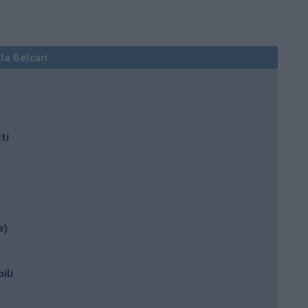
ola Belcari
ti
e)
ili