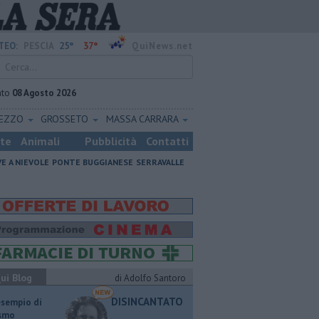
25°
37°
TEO:
PESCIA
QuiNews.net
ato
08 Agosto 2026
REZZO
GROSSETO
MASSA CARRARA
ste
Animali
Pubblicità
Contatti
VE A NIEVOLE
PONTE BUGGIANESE
SERRAVALLE
ui Blog
di Adolfo Santoro
DISINCANTATO
esempio di
ismo