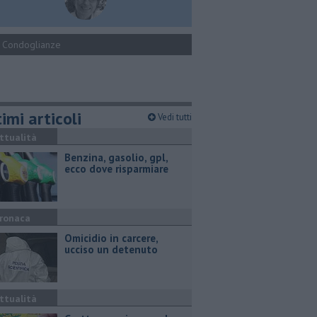
Condoglianze
imi articoli
Vedi tutti
ttualità
​Benzina, gasolio, gpl,
ecco dove risparmiare
ronaca
Omicidio in carcere,
ucciso un detenuto
ttualità