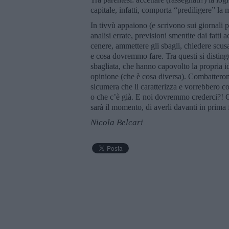
capitale, infatti, comporta “prediligere” la 
In tivvù appaiono (e scrivono sui giornali p
analisi errate, previsioni smentite dai fatti
cenere, ammettere gli sbagli, chiedere sc
e cosa dovremmo fare. Tra questi si distin
sbagliata, che hanno capovolto la propria i
opinione (che è cosa diversa). Combatterono
sicumera che li caratterizza e vorrebbero co
o che c’è già. E noi dovremmo crederci?! Ch
sarà il momento, di averli davanti in prima f
Nicola Belcari