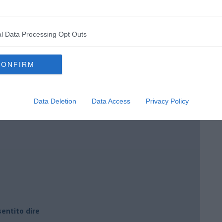
l Data Processing Opt Outs
CONFIRM
i potere
Data Deletion
Data Access
Privacy Policy
entito dire