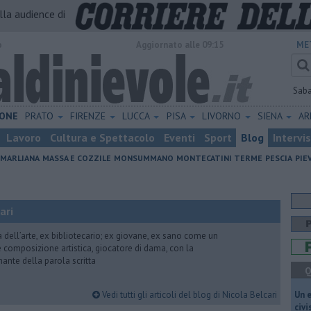
alla audience di
o
Aggiornato alle 09:15
ME
Sab
ONE
PRATO
FIRENZE
LUCCA
PISA
LIVORNO
SIENA
A
Lavoro
Cultura e Spettacolo
Eventi
Sport
Blog
Intervi
MARLIANA
MASSA E COZZILE
MONSUMMANO
MONTECATINI TERME
PESCIA
PIE
ari
ria dell’arte, ex bibliotecario; ex giovane, ex sano come un
 e composizione artistica, giocatore di dama, con la
mante della parola scritta
Q
Vedi tutti gli articoli del blog di Nicola Belcari
​Un 
civ