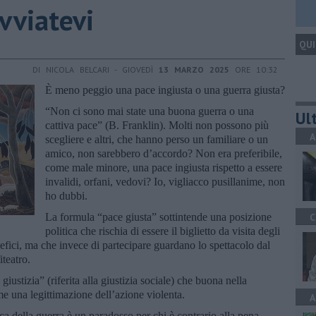
vviatevi
QUI
DI NICOLA BELCARI - GIOVEDÌ
13 MARZO 2025
ORE 10:32
È meno peggio una pace ingiusta o una guerra giusta?
“Non ci sono mai state una buona guerra o una
Ult
cattiva pace” (B. Franklin). Molti non possono più
A
scegliere e altri, che hanno perso un familiare o un
amico, non sarebbero d’accordo? Non era preferibile,
come male minore, una pace ingiusta rispetto a essere
invalidi, orfani, vedovi? Io, vigliacco pusillanime, non
ho dubbi.
La formula “pace giusta” sottintende una posizione
C
politica che rischia di essere il biglietto da visita degli
fici, ma che invece di partecipare guardano lo spettacolo dal
teatro.
iustizia” (riferita alla giustizia sociale) che buona nella
e una legittimazione dell’azione violenta.
A
ica della guerra è un paradosso per chi è contrario alla pena