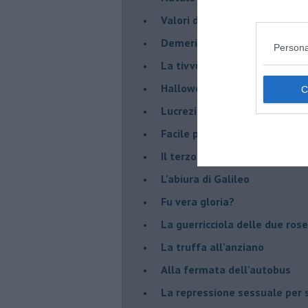
Valori dubbi miti fasulli
Demeritocrazia
Persona
La tivvù pallonara
Halloween
​Lucrezia Borgia, una storia d
Facile profezia
Il terzo compito
L'abiura di Galileo
Fu vera gloria?
La guerricciola delle due rose
La truffa all'anziano
Alla fermata dell'autobus
La repressione sessuale per s