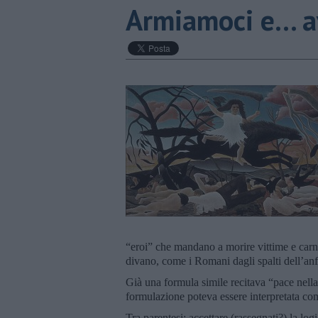
Armiamoci e... a
“eroi” che mandano a morire vittime e carne
divano, come i Romani dagli spalti dell’anfi
Già una formula simile recitava “pace nella g
formulazione poteva essere interpretata com
Tra parentesi: accettare (rassegnati?) la log