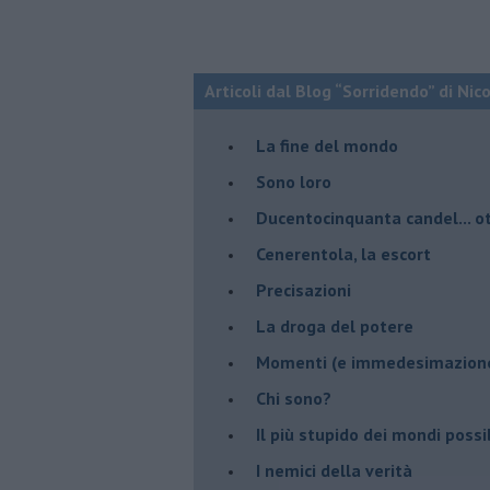
Articoli dal Blog “Sorridendo” di Nic
La fine del mondo
Sono loro
Ducentocinquanta candel... ot
Cenerentola, la escort
Precisazioni
La droga del potere
Momenti (e immedesimazion
Chi sono?
Il più stupido dei mondi possib
I nemici della verità