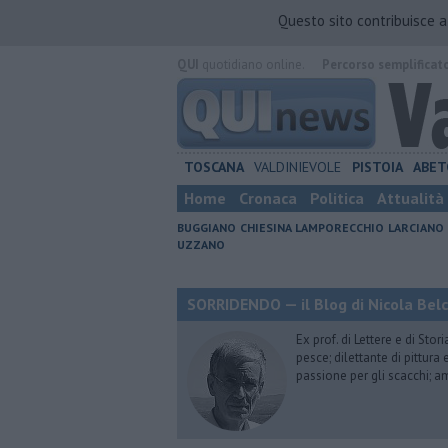
Questo sito contribuisce 
QUI
quotidiano online.
Percorso semplificat
TOSCANA
VALDINIEVOLE
PISTOIA
ABET
Home
Cronaca
Politica
Attualità
BUGGIANO
CHIESINA
LAMPORECCHIO
LARCIANO
UZZANO
SORRIDENDO — il Blog di Nicola Belc
Ex prof. di Lettere e di Sto
pesce; dilettante di pittura
passione per gli scacchi; a