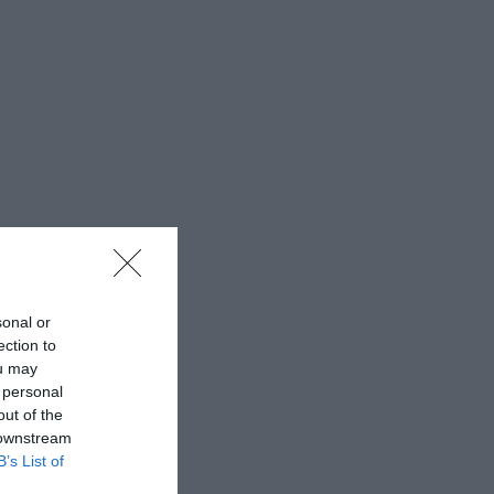
sonal or
ection to
ou may
 personal
out of the
 downstream
B’s List of