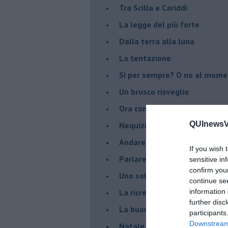
Tra Scilla e Cariddi
La legge del più forte
Dalla terra alla luna
La tentazione
​Sì per sempre? O no al mom
Un brusco risveglio
Ora come allora
QUInewsVa
Nequizia
Andare oltre lo specchio
If you wish 
Parlare con la televisione
sensitive in
confirm you
Uno solo al comando?
continue se
La ricreazione è finita
information 
further disc
La buona notizia
participants
Downstream 
Natale con l'elmetto