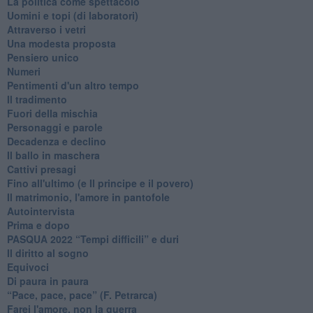
La politica come spettacolo
Uomini e topi (di laboratori)
Attraverso i vetri
Una modesta proposta
Pensiero unico
Numeri
Pentimenti d'un altro tempo
Il tradimento
Fuori della mischia
Personaggi e parole
Decadenza e declino
Il ballo in maschera
Cattivi presagi
Fino all'ultimo (e Il principe e il povero)
Il matrimonio, l'amore in pantofole
Autointervista
Prima e dopo
​PASQUA 2022 “Tempi difficili” e duri
Il diritto al sogno
Equivoci
Di paura in paura
​“Pace, pace, pace” (F. Petrarca)
Farei l'amore, non la guerra