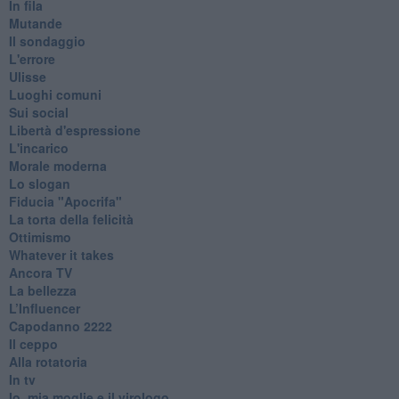
In fila
Mutande
Il sondaggio
L'errore
Ulisse
Luoghi comuni
Sui social
Libertà d'espressione
L'incarico
Morale moderna
Lo slogan
Fiducia "Apocrifa"
La torta della felicità
Ottimismo
Whatever it takes
Ancora TV
La bellezza
L’Influencer
​Capodanno 2222
Il ceppo
Alla rotatoria
In tv
Io, mia moglie e il virologo