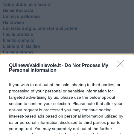
Valori dubbi miti fasulli
Demeritocrazia
La tivvù pallonara
Halloween
​Lucrezia Borgia, una storia di potere
Facile profezia
Il terzo compito
L'abiura di Galileo
Fu vera gloria?
La guerricciola delle due rose
La truffa all'anziano
QUInewsValdinievole.it -
Do Not Process My
Alla fermata dell'autobus
Personal Information
La repressione sessuale per sentito dire
Diseducazione televisiva e inerzia della politica
If you wish to opt-out of the sale, sharing to third parties, or
Foto storica
processing of your personal or sensitive information for
Esequie solenni
targeted advertising by us, please use the below opt-out
Nostalgia del sangue blu
section to confirm your selection. Please note that after your
Teste calde
opt-out request is processed you may continue seeing
Non avere e non essere
interest-based ads based on personal information utilized by
Armiamoci e... avviatevi
us or personal information disclosed to third parties prior to
Da Capodanno a Carnevale
your opt-out. You may separately opt-out of the further
Schizzi di fango