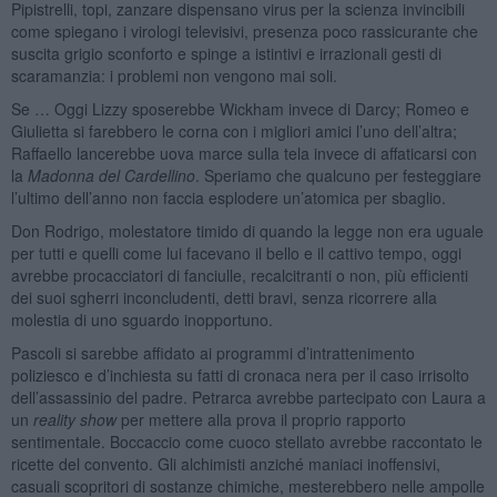
Pipistrelli, topi, zanzare dispensano virus per la scienza invincibili
come spiegano i virologi televisivi, presenza poco rassicurante che
suscita grigio sconforto e spinge a istintivi e irrazionali gesti di
scaramanzia: i problemi non vengono mai soli.
Se … Oggi Lizzy sposerebbe Wickham invece di Darcy; Romeo e
Giulietta si farebbero le corna con i migliori amici l’uno dell’altra;
Raffaello lancerebbe uova marce sulla tela invece di affaticarsi con
la
Madonna del Cardellino
. Speriamo che qualcuno per festeggiare
l’ultimo dell’anno non faccia esplodere un’atomica per sbaglio.
Don Rodrigo, molestatore timido di quando la legge non era uguale
per tutti e quelli come lui facevano il bello e il cattivo tempo, oggi
avrebbe procacciatori di fanciulle, recalcitranti o non, più efficienti
dei suoi sgherri inconcludenti, detti bravi, senza ricorrere alla
molestia di uno sguardo inopportuno.
Pascoli si sarebbe affidato ai programmi d’intrattenimento
poliziesco e d’inchiesta su fatti di cronaca nera per il caso irrisolto
dell’assassinio del padre. Petrarca avrebbe partecipato con Laura a
un
reality show
per mettere alla prova il proprio rapporto
sentimentale. Boccaccio come cuoco stellato avrebbe raccontato le
ricette del convento. Gli alchimisti anziché maniaci inoffensivi,
casuali scopritori di sostanze chimiche, mesterebbero nelle ampolle