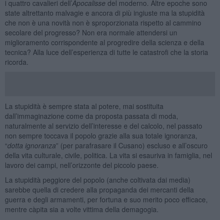
i quattro cavalieri dell’
Apocalisse
del moderno. Altre epoche sono
state altrettanto malvagie e ancora di più ingiuste ma la stupidità
che non è una novità non è sproporzionata rispetto al cammino
secolare del progresso? Non era normale attendersi un
miglioramento corrispondente al progredire della scienza e della
tecnica? Alla luce dell’esperienza di tutte le catastrofi che la storia
ricorda.
La stupidità è sempre stata al potere, mai sostituita
dall’immaginazione come da proposta passata di moda,
naturalmente al servizio dell’interesse e del calcolo, nel passato
non sempre toccava il popolo grazie alla sua totale ignoranza,
“
dotta ignoranza
” (per parafrasare il Cusano) escluso e all’oscuro
della vita culturale, civile, politica. La vita si esauriva in famiglia, nel
lavoro dei campi, nell’orizzonte del piccolo paese.
La stupidità peggiore del popolo (anche coltivata dai media)
sarebbe quella di credere alla propaganda dei mercanti della
guerra e degli armamenti, per fortuna e suo merito poco efficace,
mentre càpita sia a volte vittima della demagogia.