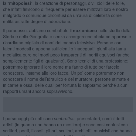
la “
mitopoiesi
”, la creazione di personaggi, divi, idoli delle folle,
che infatti finiscono di frequente per essere mitizzati loro e nostro
malgrado o comunque circonfusi da un’aura di celebrità come
entità astratte degne di adorazione.
Il paradosso: abbiamo combattuto il
nozionismo
nello studio della
Storia e della Geografia e senza accorgercene abbiamo appreso e
ricordiamo migliaia di nomi del mondo televisivo. Persone con
talenti modesti o appena sufficienti o inadeguati, giunti alla fama
mediatica pure nei modi poco trasparenti di meriti equivoci (anche
semplicemente figli di qualcuno). Sono tecnici di una professione:
potremmo ignorare il loro nome ma fanno di tutto per farcelo
conoscere, insieme alle loro facce. Un po’ come potremmo non
conoscere il nome dell’idraulico e del muratore, persone stimate e
in carne e ossa, delle quali per fortuna lo sappiamo perché alcuni
rapporti umani ancora sopravvivono.
I personaggi più noti sono
soubrettes
, presentatori, comici detti
artisti (in quanto non hanno un mestiere) e sono così confusi con
scrittori, poeti, filosofi, pittori, scultori, architetti, musicisti che hanno