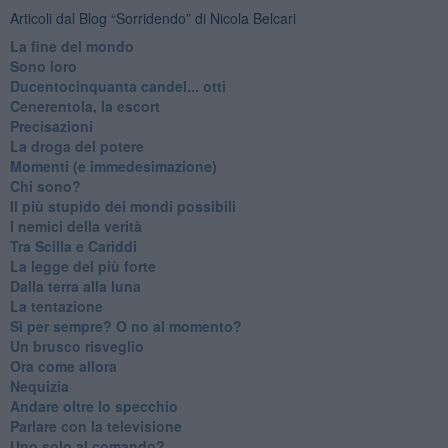
Articoli dal Blog “Sorridendo” di Nicola Belcari
La fine del mondo
Sono loro
Ducentocinquanta candel... otti
Cenerentola, la escort
Precisazioni
La droga del potere
Momenti (e immedesimazione)
Chi sono?
Il più stupido dei mondi possibili
I nemici della verità
Tra Scilla e Cariddi
La legge del più forte
Dalla terra alla luna
La tentazione
​Sì per sempre? O no al momento?
Un brusco risveglio
Ora come allora
Nequizia
Andare oltre lo specchio
Parlare con la televisione
Uno solo al comando?