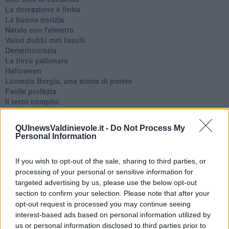
La ricreazione è finita
La buona notizia
Natale con l'elmetto
Valori dubbi miti fasulli
Demeritocrazia
La tivvù pallonara
Halloween
​Lucrezia Borgia, una storia di potere
Facile profezia
Il terzo compito
L'abiura di Galileo
Fu vera gloria?
QUInewsValdinievole.it -
Do Not Process My
La guerricciola delle due rose
Personal Information
La truffa all'anziano
Alla fermata dell'autobus
If you wish to opt-out of the sale, sharing to third parties, or
La repressione sessuale per sentito dire
processing of your personal or sensitive information for
Diseducazione televisiva e inerzia della politica
Foto storica
targeted advertising by us, please use the below opt-out
Esequie solenni
section to confirm your selection. Please note that after your
Nostalgia del sangue blu
opt-out request is processed you may continue seeing
Teste calde
interest-based ads based on personal information utilized by
Non avere e non essere
us or personal information disclosed to third parties prior to