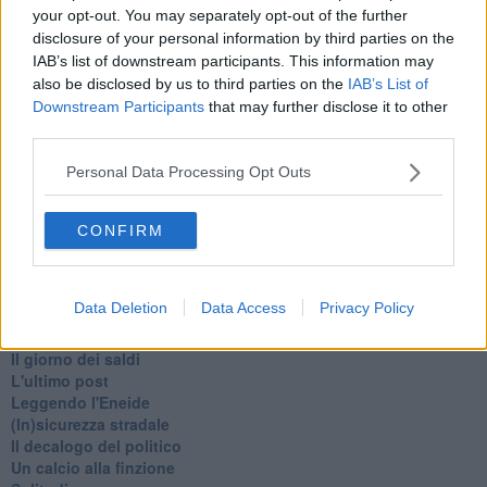
Armiamoci e... avviatevi
your opt-out. You may separately opt-out of the further
Da Capodanno a Carnevale
disclosure of your personal information by third parties on the
Schizzi di fango
IAB’s list of downstream participants. This information may
Sor-riso amaro
also be disclosed by us to third parties on the
IAB’s List of
Fine anno al ristorante
Downstream Participants
that may further disclose it to other
La festa di Capodanno
third parties.
Natale 2024
Re e regnanti
Personal Data Processing Opt Outs
A noi interessa il dito non la luna
Come rubare allo stato e vivere felici
Una performance
CONFIRM
Il compagno
​Io (allo specchio)
Tramonto
Data Deletion
Data Access
Privacy Policy
Passato, presente, futuro
La virtù del non fare
Il giorno dei saldi
L'ultimo post
Leggendo l'Eneide
​(In)sicurezza stradale
Il decalogo del politico
Un calcio alla finzione