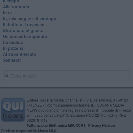
Il ceppo
Alla rotatoria
In tv
Io, mia moglie e il virologo
Il diritto e il rovescio
Sfortunato al gioco...
Un concetto superato
La dedica
In pizzeria
Al supermercato
Semafori
Editore Toscana Media Channel srl - Via Dei Martelli, 8 - 50129
FIRENZE - info@toscanamediachannel.it. TOSCANA MEDIA
NEWS quotidiano on line registrato presso il Tribunale di Firenze
al n. 5935 del 27.09.2013. Iscrizione ROC 22105 - C.F. e P.Iva
0620787048
Fatturazione Elettronica M5UXCR1 |
Privacy Nielsen
Direttore responsabile Marco Migli