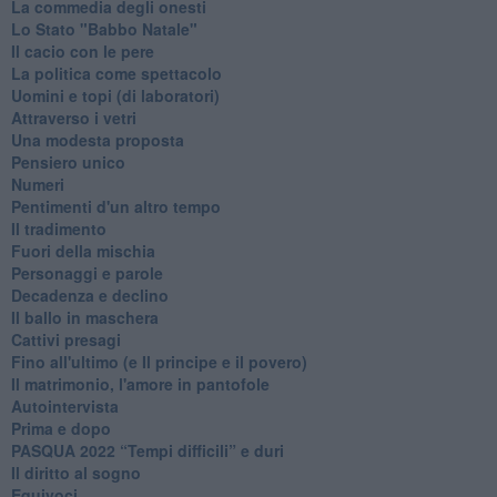
La commedia degli onesti
Lo Stato "Babbo Natale"
Il cacio con le pere
La politica come spettacolo
Uomini e topi (di laboratori)
Attraverso i vetri
Una modesta proposta
Pensiero unico
Numeri
Pentimenti d'un altro tempo
Il tradimento
Fuori della mischia
Personaggi e parole
Decadenza e declino
Il ballo in maschera
Cattivi presagi
Fino all'ultimo (e Il principe e il povero)
Il matrimonio, l'amore in pantofole
Autointervista
Prima e dopo
​PASQUA 2022 “Tempi difficili” e duri
Il diritto al sogno
Equivoci