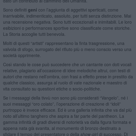
dato un contributo al cammino dell’Umanità.
Sono definiti
geni
con l’aggiunta di aggettivi sperticati, come
inarrivabile, indimenticato, assoluto, per tutti senza distinzione. Mai
una recensione negativa. Sono tutti eccezionali e inimitabili. Le loro
esibizioni o performances sportive sono classificate come storiche.
La Storia accoglie tutti benevola.
Molti di questi “artisti” rappresentano la finta trasgressione, una
valvola di sfogo, surrogato del rifiuto più o meno conscio verso una
società opprimente.
Così stando le cose può succedere che un cantante con doti vocali
relative, plagiario all’occasione di idee melodiche altrui, con testi di
autori che restano nell’ombra, con frasi a effetto prese in prestito da
qualche classico, assurga al ruolo di vate nazionale e maestro di
vita consultato su questioni etiche o socio-politiche.
Se i messaggi della tivvù non sono più considerati “Vangelo”, né i
suoi messaggi “oro colato”, l’operazione di creazione di “idoli”
purtroppo è invece efficace. Ed è una galleria infinita che va dal più
noto all’ultimo tanghero che aspira a far parte del pantheon. La
gamma infinità di gradi diversi di notorietà va dalla figura formata e
appena nata già svanita, al monumento di bronzo destinato a
sfidare il tempo del presentatore o della
show-girl
di successo. Di