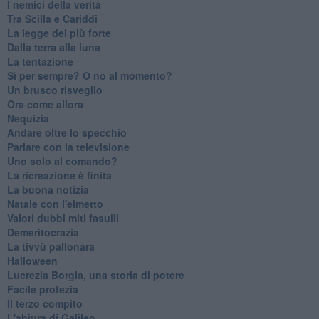
I nemici della verità
Tra Scilla e Cariddi
La legge del più forte
Dalla terra alla luna
La tentazione
​Sì per sempre? O no al momento?
Un brusco risveglio
Ora come allora
Nequizia
Andare oltre lo specchio
Parlare con la televisione
Uno solo al comando?
La ricreazione è finita
La buona notizia
Natale con l'elmetto
Valori dubbi miti fasulli
Demeritocrazia
La tivvù pallonara
Halloween
​Lucrezia Borgia, una storia di potere
Facile profezia
Il terzo compito
L'abiura di Galileo