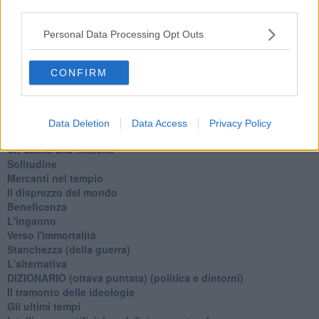
Il compagno
third parties.
​Io (allo specchio)
Tramonto
Personal Data Processing Opt Outs
Passato, presente, futuro
La virtù del non fare
CONFIRM
Il giorno dei saldi
L'ultimo post
Leggendo l'Eneide
​(In)sicurezza stradale
Data Deletion
Data Access
Privacy Policy
Il decalogo del politico
Un calcio alla finzione
Solitudine
Mercanti nel tempio
Il disprezzo del mondo
Beneficenza
L'inganno
Verso l'immortalità
Stanchezza (della guerra)
L'alternativa
​DIZIONARIO (ottava puntata) (politica e dintorni)
Il tramonto delle ideologie
Gli ultimi tempi