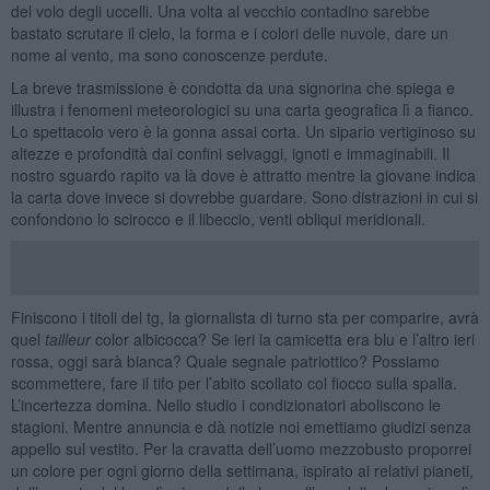
del volo degli uccelli. Una volta al vecchio contadino sarebbe
bastato scrutare il cielo, la forma e i colori delle nuvole, dare un
nome al vento, ma sono conoscenze perdute.
La breve trasmissione è condotta da una signorina che spiega e
illustra i fenomeni meteorologici su una carta geografica lì a fianco.
Lo spettacolo vero è la gonna assai corta. Un sipario vertiginoso su
altezze e profondità dai confini selvaggi, ignoti e immaginabili. Il
nostro sguardo rapito va là dove è attratto mentre la giovane indica
la carta dove invece si dovrebbe guardare. Sono distrazioni in cui si
confondono lo scirocco e il libeccio, venti obliqui meridionali.
Finiscono i titoli del tg, la giornalista di turno sta per comparire, avrà
quel
tailleur
color albicocca? Se ieri la camicetta era blu e l’altro ieri
rossa, oggi sarà bianca? Quale segnale patriottico? Possiamo
scommettere, fare il tifo per l’abito scollato col fiocco sulla spalla.
L’incertezza domina. Nello studio i condizionatori aboliscono le
stagioni. Mentre annuncia e dà notizie noi emettiamo giudizi senza
appello sul vestito. Per la cravatta dell’uomo mezzobusto proporrei
un colore per ogni giorno della settimana, ispirato ai relativi pianeti,