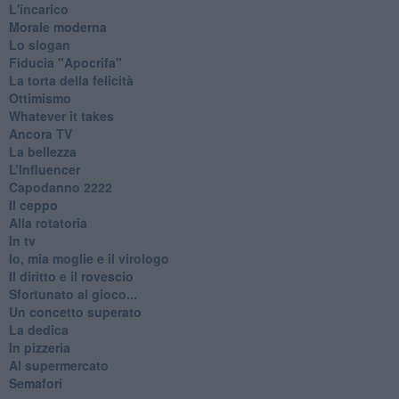
L'incarico
Morale moderna
Lo slogan
Fiducia "Apocrifa"
La torta della felicità
Ottimismo
Whatever it takes
Ancora TV
La bellezza
L’Influencer
​Capodanno 2222
Il ceppo
Alla rotatoria
In tv
Io, mia moglie e il virologo
Il diritto e il rovescio
Sfortunato al gioco...
Un concetto superato
La dedica
In pizzeria
Al supermercato
Semafori