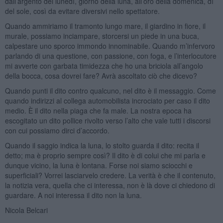
dall’argento del lunedì, giorno della luna, all’oro della domenica, dì
del sole, così da evitare diversivi nello spettatore.
Quando ammiriamo il tramonto lungo mare, il giardino in fiore, il
murale, possiamo inciampare, storcersi un piede in una buca,
calpestare uno sporco immondo innominabile. Quando m’infervoro
parlando di una questione, con passione, con foga, e l’interlocutore
mi avverte con garbata timidezza che ho una briciola all’angolo
della bocca, cosa dovrei fare? Avrà ascoltato ciò che dicevo?
Quando punti il dito contro qualcuno, nel dito è il messaggio. Come
quando indirizzi al collega automobilista incrociato per caso il dito
medio. È il dito nella piaga che fa male. La nostra epoca ha
escogitato un dito pollice rivolto verso l’alto che vale tutti i discorsi
con cui possiamo dirci d’accordo.
Quando il saggio indica la luna, lo stolto guarda il dito: recita il
detto; ma è proprio sempre così? Il dito è di colui che mi parla e
dunque vicino, la luna è lontana. Forse noi siamo sciocchi e
superficiali? Vorrei lasciarvelo credere. La verità è che il contenuto,
la notizia vera, quella che ci interessa, non è là dove ci chiedono di
guardare. A noi interessa il dito non la luna.
Nicola Belcari