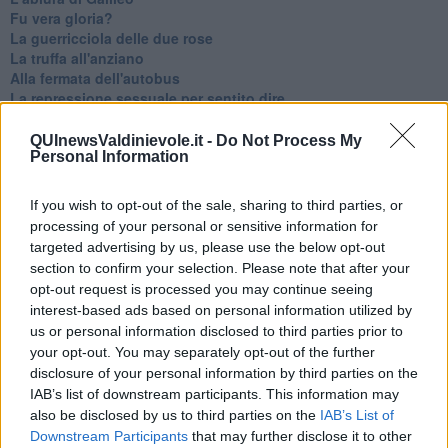
Fu vera gloria?
La guerricciola delle due rose
La truffa all'anziano
Alla fermata dell'autobus
La repressione sessuale per sentito dire
Diseducazione televisiva e inerzia della politica
Foto storica
QUInewsValdinievole.it -
Do Not Process My
Personal Information
Esequie solenni
Nostalgia del sangue blu
Teste calde
If you wish to opt-out of the sale, sharing to third parties, or
Non avere e non essere
processing of your personal or sensitive information for
Armiamoci e... avviatevi
targeted advertising by us, please use the below opt-out
Da Capodanno a Carnevale
section to confirm your selection. Please note that after your
Schizzi di fango
opt-out request is processed you may continue seeing
Sor-riso amaro
interest-based ads based on personal information utilized by
Fine anno al ristorante
us or personal information disclosed to third parties prior to
La festa di Capodanno
your opt-out. You may separately opt-out of the further
Natale 2024
disclosure of your personal information by third parties on the
Re e regnanti
IAB’s list of downstream participants. This information may
A noi interessa il dito non la luna
also be disclosed by us to third parties on the
IAB’s List of
Come rubare allo stato e vivere felici
Downstream Participants
that may further disclose it to other
Una performance