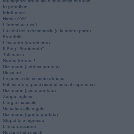
Intelligenza artificiale e deficienza naturale
Io populista
Ininfluenza
Natale 2023
L'intervista tivvù
La crisi della democrazia (e la nostra parte)
Futuribile
L'assurdo (quotidiano)
Il Blog "Sorridendo"
Tolleranza
Buona fortuna !
​Dizionario (settima puntata)
Disvalori
Le poesie del vecchio ubriaco
Fallimento o quasi (capitalismo al capolinea)
Dizionario (sesta puntata)
Zuppa inglese
L'orgia musicale
Un calcio alle regole
Dizionario (quinta puntata)
Stupidità e regresso
L'incoronazione
Nozze e fichi secchi