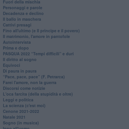
Fuori della mischia
Personaggi e parole
Decadenza e declino
Il ballo in maschera
Cattivi presagi
Fino all'ultimo (e Il principe e il povero)
Il matrimonio, l'amore in pantofole
Autointervista
Prima e dopo
​PASQUA 2022 “Tempi difficili” e duri
Il diritto al sogno
Equivoci
Di paura in paura
​“Pace, pace, pace” (F. Petrarca)
Farei l'amore, non la guerra
Discorsi come notizie
L'oca farcita (della stupidità e oltre)
Leggi e politica
La scienza (c'est moi)
Cenone 2021-2022
Natale 2021
Sogno (in musica)
Inno all'uomo