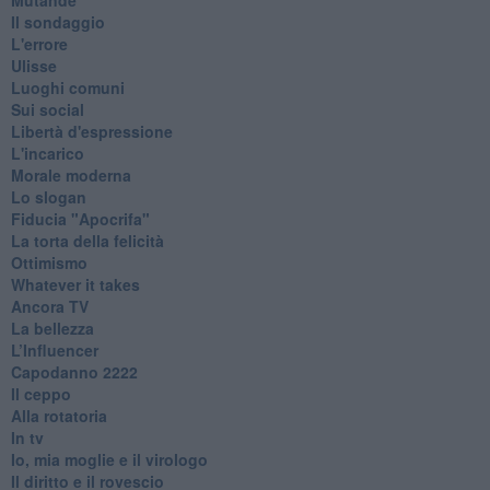
Il sondaggio
L'errore
Ulisse
Luoghi comuni
Sui social
Libertà d'espressione
L'incarico
Morale moderna
Lo slogan
Fiducia "Apocrifa"
La torta della felicità
Ottimismo
Whatever it takes
Ancora TV
La bellezza
L’Influencer
​Capodanno 2222
Il ceppo
Alla rotatoria
In tv
Io, mia moglie e il virologo
Il diritto e il rovescio