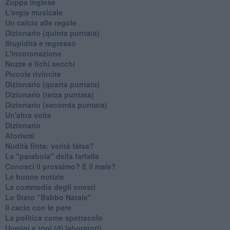
Zuppa inglese
L'orgia musicale
Un calcio alle regole
Dizionario (quinta puntata)
Stupidità e regresso
L'incoronazione
Nozze e fichi secchi
Piccole rivincite
​Dizionario (quarta puntata)
​Dizionario (terza puntata)
​Dizionario (seconda puntata)
Un'altra volta
Dizionario
Aforismi
Nudità finta: verità falsa?
La "parabola" della farfalla
Conosci il prossimo? E il male?
Le buone notizie
La commedia degli onesti
Lo Stato "Babbo Natale"
Il cacio con le pere
La politica come spettacolo
Uomini e topi (di laboratori)