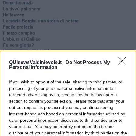
Demeritocrazia
La tivvù pallonara
Halloween
​Lucrezia Borgia, una storia di potere
Facile profezia
Il terzo compito
L'abiura di Galileo
Fu vera gloria?
La guerricciola delle due rose
La truffa all'anziano
QUInewsValdinievole.it -
Do Not Process My
Alla fermata dell'autobus
Personal Information
La repressione sessuale per sentito dire
Diseducazione televisiva e inerzia della politica
Foto storica
If you wish to opt-out of the sale, sharing to third parties, or
Esequie solenni
processing of your personal or sensitive information for
Nostalgia del sangue blu
targeted advertising by us, please use the below opt-out
Teste calde
section to confirm your selection. Please note that after your
Non avere e non essere
opt-out request is processed you may continue seeing
Armiamoci e... avviatevi
interest-based ads based on personal information utilized by
Da Capodanno a Carnevale
us or personal information disclosed to third parties prior to
Schizzi di fango
your opt-out. You may separately opt-out of the further
Sor-riso amaro
disclosure of your personal information by third parties on the
Fine anno al ristorante