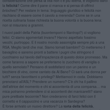
considerazione che persa la vita non c’è più libertà, e vogliono darci
la
felicità
? Come dire il pane ci manca e si pensa di offrirci
brioches
? Per restare in tema: linguaggio giuridico e felicità non
rischiano di essere come il cavolo a merenda? Come se in una
ricetta culinaria fosse richiesta la buona volontà o la buona lena:
non si misurano a grammi.
I nuovi padri della Patria (buontemponi o filantropi?) ci vogliono
felici. Ci siamo sgomentati invano? Hanno aspettato fossimo
vecchi, purtroppo. E il nostro mondo assomiglia sempre più a una
RSA. Meglio tardi che mai. Siamo tornati bambini? Ci metteremo il
bavaglino e saremo pronti a battere i pugni che stringono il
cucchiaino sul tavolo dall’impazienza di questo dolce promesso. Ma
come faranno a sapere se preferiamo lo zucchero di vaniglia o
quello semolato? Pensano di soddisfarci con un panino e un
bicchiere di vino, come cantato da Al Bano? Ci sarà una donna per
tutti? senza favoritismi o privilegi? Mettiamoci in coda. Dobbiamo
prenotarci all’ASL? Prendere un numero? C’è chi ha il pallino
dell’attrice del momento e chi si accontenta di una comparsa… ma
mica potranno pretendere ci si accontenti dei manicaretti? siano
pure prelibate leccornie? Non crederanno di farci felici con il
cornetto e il cappuccino e una vacanza in Sardegna?
È forse arrivato un nuovo direttore? La
torta della felicità
,