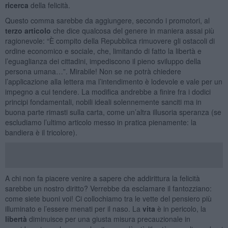
ricerca
della felicità.
Questo comma sarebbe da aggiungere, secondo i promotori, al
terzo articolo
che dice qualcosa del genere in maniera assai più
ragionevole: “È compito della Repubblica rimuovere gli ostacoli di
ordine economico e sociale, che, limitando di fatto la libertà e
l’eguaglianza dei cittadini, impediscono il pieno sviluppo della
persona umana…”. Mirabile! Non se ne potrà chiedere
l’applicazione alla lettera ma l’intendimento è lodevole e vale per un
impegno a cui tendere. La modifica andrebbe a finire fra i dodici
principi fondamentali, nobili ideali solennemente sanciti ma in
buona parte rimasti sulla carta, come un’altra illusoria speranza (se
escludiamo l’ultimo articolo messo in pratica pienamente: la
bandiera è il tricolore).
A chi non fa piacere venire a sapere che addirittura la felicità
sarebbe un nostro diritto? Verrebbe da esclamare il fantozziano:
come siete buoni voi! Ci collochiamo tra le vette del pensiero più
illuminato e l’essere menati per il naso. La
vita
è in pericolo, la
libertà
diminuisce per una giusta misura precauzionale in