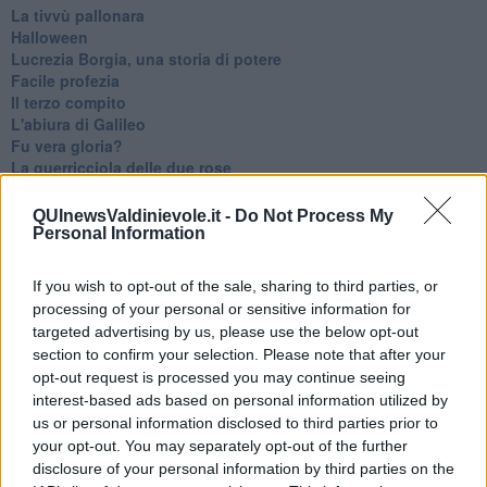
La tivvù pallonara
Halloween
​Lucrezia Borgia, una storia di potere
Facile profezia
Il terzo compito
L'abiura di Galileo
Fu vera gloria?
La guerricciola delle due rose
La truffa all'anziano
Alla fermata dell'autobus
QUInewsValdinievole.it -
Do Not Process My
La repressione sessuale per sentito dire
Personal Information
Diseducazione televisiva e inerzia della politica
Foto storica
If you wish to opt-out of the sale, sharing to third parties, or
Esequie solenni
processing of your personal or sensitive information for
Nostalgia del sangue blu
targeted advertising by us, please use the below opt-out
Teste calde
section to confirm your selection. Please note that after your
Non avere e non essere
opt-out request is processed you may continue seeing
Armiamoci e... avviatevi
interest-based ads based on personal information utilized by
Da Capodanno a Carnevale
us or personal information disclosed to third parties prior to
Schizzi di fango
your opt-out. You may separately opt-out of the further
Sor-riso amaro
disclosure of your personal information by third parties on the
Fine anno al ristorante