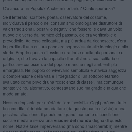
C’è ancora un Popolo? Anche minoritario? Quale speranza?
Se il letterato, scrittore, poeta, osservatore del costume,
individuava il pericolo nel consumismo omologante distruttore di
valori tradizionali, positivi o negativi che fossero, e dava un volto
nuovo e diverso dal nemico del passato, ciò era verificabile o
prevedibile. Ad esso collegata, ma più ardua da riconoscere, c’era
la perdita di una cultura popolare sopravvissuta alle ideologie e alla
storia. Proprio questa riflessione era forse quella più personale e
originale, che trovava la capacità di analisi nella sua solitaria e
particolare conoscenza del popolo e anche negli ambienti più
emarginati. Nel popolo convivevano semplicità e atavica saggezza,
o comprensione della vita e il “degrado” di un sottoproletariato
svalutato come privo di una “coscienza di classe”, ma comunque
sentito vicino, alternativo, contestatario suo malgrado e in qualche
modo amato.
Nessun rimpianto per un’età dell’oro inesistita. Oggi però con tutte
le comodità ci dobbiamo adattare (da questo punto di vista) a una
pessima situazione: il popolo nei grandi numeri e di condizione
sociale media è senza una
visione del mondo
degna di questo
nome. Notizie false imperversano (ma sono smascherabili) mentre
il parere dell’esperto, del professionista, dell’addetto ai lavori,