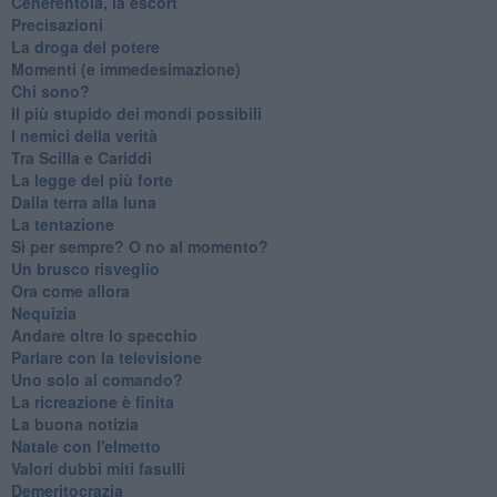
Cenerentola, la escort
Precisazioni
La droga del potere
Momenti (e immedesimazione)
Chi sono?
Il più stupido dei mondi possibili
I nemici della verità
Tra Scilla e Cariddi
La legge del più forte
Dalla terra alla luna
La tentazione
​Sì per sempre? O no al momento?
Un brusco risveglio
Ora come allora
Nequizia
Andare oltre lo specchio
Parlare con la televisione
Uno solo al comando?
La ricreazione è finita
La buona notizia
Natale con l'elmetto
Valori dubbi miti fasulli
Demeritocrazia