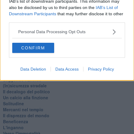
IAB’s list of downstream participants. This information may
La festa di Capodanno
Natale 2024
also be disclosed by us to third parties on the
IAB’s List of
Re e regnanti
Downstream Participants
that may further disclose it to other
A noi interessa il dito non la luna
third parties.
Come rubare allo stato e vivere felici
Una performance
Personal Data Processing Opt Outs
Il compagno
​Io (allo specchio)
CONFIRM
Tramonto
Passato, presente, futuro
La virtù del non fare
Il giorno dei saldi
Data Deletion
Data Access
Privacy Policy
L'ultimo post
Leggendo l'Eneide
​(In)sicurezza stradale
Il decalogo del politico
Un calcio alla finzione
Solitudine
Mercanti nel tempio
Il disprezzo del mondo
Beneficenza
L'inganno
Verso l'immortalità