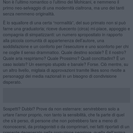
Non è l’ultimo romantico o l’ultimo dei Mohicani, e nemmeno il
primo neo-selvaggio di una modernità cialtrona, ma uno dei tanti
senza nemmeno originalità.
È lo squallore di una certa “normalità”, del suo primato non si può
farne una graduatoria; riceve duecento (circa) mi-piace, appoggio e
compagnia di simpatizzanti: un numero spropositato in rapporto
alla piccola comunità di appartenenza dell’autore, una
soddisfazione e un conforto per l’esecutore e uno sconforto per chi
ne coglie il senso drammatico. Quale destino sociale? È il nostro?
Quale aria respiriamo? Quale Prossimo? Quali concittadini? È un
caso isolato? Un esempio stupido e banale? Forse. Ciò mentre, su
un altro livello, migliaia di approvazioni tramite likes sono rivolte a
personaggi dei media nazionali in un bisogno di condivisione
disperato.
Sospetti? Dubbi? Prove da non esternare: servirebbero solo a
urtare l’amor proprio, non tanto la sensibilità, che fa parte di quel
che s’è perso, di persone che non potrebbero fare a meno di
riconoscersi, da protagonisti o da comprimari, nei fatti riportati di un
presente degenerato nella corruzione peggiore, quella dell’anima.