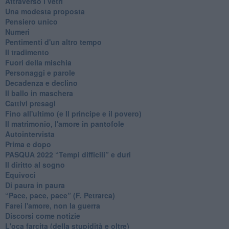
Attraverso i vetri
Una modesta proposta
Pensiero unico
Numeri
Pentimenti d'un altro tempo
Il tradimento
Fuori della mischia
Personaggi e parole
Decadenza e declino
Il ballo in maschera
Cattivi presagi
Fino all'ultimo (e Il principe e il povero)
Il matrimonio, l'amore in pantofole
Autointervista
Prima e dopo
​PASQUA 2022 “Tempi difficili” e duri
Il diritto al sogno
Equivoci
Di paura in paura
​“Pace, pace, pace” (F. Petrarca)
Farei l'amore, non la guerra
Discorsi come notizie
L'oca farcita (della stupidità e oltre)