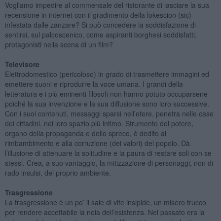
Vogliamo impedire al commensale del ristorante di lasciare la sua
recensione in internet con il gradimento della lokescion (sic)
infestata dalle zanzare? Si può concedere la soddisfazione di
sentirsi, sul palcoscenico, come aspiranti borghesi soddisfatti,
protagonisti nella scena di un film?
Televisore
Elettrodomestico (pericoloso) in grado di trasmettere immagini ed
emettere suoni e riprodurre la voce umana. I grandi della
letteratura e i più eminenti filosofi non hanno potuto occuparsene
poiché la sua invenzione e la sua diffusione sono loro successive.
Con i suoi contenuti, messaggi sparsi nell’etere, penetra nelle case
dei cittadini, nel loro spazio più intimo. Strumento del potere,
organo della propaganda e dello spreco, è dedito al
rimbambimento e alla corruzione (dei valori) del popolo. Dà
l’illusione di attenuare la solitudine e la paura di restare soli con se
stessi. Crea, a suo vantaggio, la mitizzazione di personaggi, non di
rado insulsi, del proprio ambiente.
Trasgressione
La trasgressione è un po’ il sale di vite insipide, un misero trucco
per rendere accettabile la noia dell’esistenza. Nel passato era la