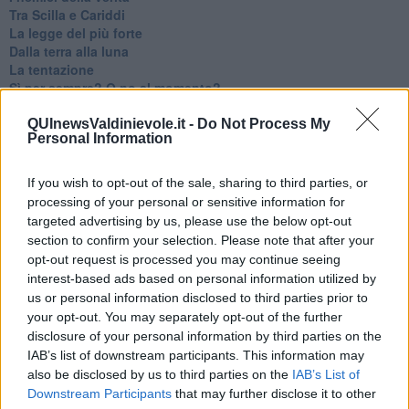
Tra Scilla e Cariddi
La legge del più forte
Dalla terra alla luna
La tentazione
​Sì per sempre? O no al momento?
Un brusco risveglio
Ora come allora
QUInewsValdinievole.it -
Do Not Process My
Personal Information
Nequizia
Andare oltre lo specchio
Parlare con la televisione
If you wish to opt-out of the sale, sharing to third parties, or
Uno solo al comando?
processing of your personal or sensitive information for
La ricreazione è finita
targeted advertising by us, please use the below opt-out
La buona notizia
section to confirm your selection. Please note that after your
Natale con l'elmetto
opt-out request is processed you may continue seeing
Valori dubbi miti fasulli
interest-based ads based on personal information utilized by
Demeritocrazia
us or personal information disclosed to third parties prior to
La tivvù pallonara
your opt-out. You may separately opt-out of the further
Halloween
disclosure of your personal information by third parties on the
​Lucrezia Borgia, una storia di potere
IAB’s list of downstream participants. This information may
Facile profezia
also be disclosed by us to third parties on the
IAB’s List of
Il terzo compito
Downstream Participants
that may further disclose it to other
L'abiura di Galileo