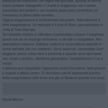
salvezza dei matrimoni, nel regno dell’ipocrisia, quando le donne
erano schiave rassegnate e i mariti si svagavano con il sesso
prezzolato dei bordelli o con tresche assai poco romantiche (in
mancanza di dame delle camelie).
Oggi la trasgressione è confezionata dal potere. Naturalmente è
finta trasgressione. Un esempio è il rock di Stato, sponsorizzato in
coda al Tele-Giornale.
Se l’obiettivo minimo è offendere il perbenista o stupire il borghese,
questi non se ne accorge nemmeno: o ne ride o compatisce. Non
scandalizza nessuno. Esibisce costumi e acconciature assurde in
nome dell’arte (da non credere!). Sono saturnali, carnevalate fuori
stagione, senza critica vera e profonda e quando sono spontanei,
non creati a tavolino, ribellismo giovanilista: l’
establishment
ci va a
nozze.
Il sistema può riassorbire l’apparente anticonformismo, farlo proprio
o ergersi a difesa contro. Ci ritroviamo perciò espropriati persino
della trasgressione (che forse era già un’illusione quando era vera).
Nicola Belcari