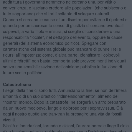
addirittura i governanti nemmeno ne cercano una, per viltà o
convenienza, e lasciano credere alle popolazioni (che subiscono e
tutto sopportano) che si tratti soltanto di sciagure naturali.
Quando si cercano le cause di un disastro per evitarne il ripetersi e
quando per un sacrosanto senso di giustizia si cercano eventuali
colpevoli, a vario titolo e misura, si sceglie di considerare o una
responsabilità “locale”, nel dettaglio dell’evento, oppure le cause
generali (del sistema economico-politico). Spiegare con
caratteristiche del sistema globale può mancare di punire i rei e
ridursi all’impotenza; come, d’altra parte, identificare i colpevoli
ultimi e “diretti” non basta: comporta solo provvedimenti individuali
senza una sensibilizzazione dell’opinione pubblica in funzione di
future scelte politiche.
Catastrofismo
I segni della fine ci sono tutti. Annunciano la fine, se non dell’intera
umanità o di un suo drastico “ridimensionamento”, almeno del
“nostro” mondo. Dopo la catastrofe, ne sorgerà un altro preparato
da un nuovo medioevo, lungo e doloroso per i sopravvissuti. Già
oggi il nostro quotidiano tran-tran fa presagire una vita da fossili
viventi.
Siccità e inondazioni, tornado e cicloni, l’aurora boreale tinge il cielo
d’un fascino spettrale, epidemie sconvolgono l’esistenza, incombe