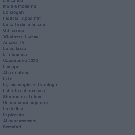
Morale moderna
Lo slogan
Fiducia "Apocrifa"
La torta della felicità
Ottimismo
Whatever it takes
Ancora TV
La bellezza
L’Influencer
​Capodanno 2222
Il ceppo
Alla rotatoria
In tv
Io, mia moglie e il virologo
Il diritto e il rovescio
Sfortunato al gioco...
Un concetto superato
La dedica
In pizzeria
Al supermercato
Semafori