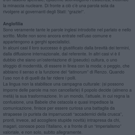
la minaccia nucleare. Di fronte a ciò c’è una parola sola da
rivolgere ai governanti degli Stati: “grazie!”.
Anglofilia
Sono veramente tante le parole inglesi introdotte nel parlato e nello
scritto. Molte non sono ancora entrate nell’uso comune e
appartengono a gerghi specialistici.
In alcuni casi il loro successo è giustificato dalla brevità dei termini,
dalla diffusione internazionale, dal referente. In altri casi vi è il
dubbio che siano un’ostentazione di (pseudo) cultura, o uno
sfoggio di modernità, di essere in linea con la moda; o peggio, che
abbiano il senso e la funzione del “latinorum” di Renzo. Quando
l’uso non è di quelli da far ridere i polli.
La lingua non la stabilisce una campagna culturale: (si possono
imporre delle parole ma non cancellarle) il popolo decide (almeno a
metà) la sua trasformazione. In un mondo, l’attuale, in cui regna la
confusione, una Babele che ostacola e quasi impedisce la
comunicazione, finisce per essere curiosa una battaglia da
strapaese (o purista da imparruccati “accademici della crusca”,
pronti, invece, ad accogliere stupide novità) intrapresa da chi,
magari, conosce poco l’italiano, e a fronte di un “imperialismo”
valoriale, e non solo, subito allegramente.