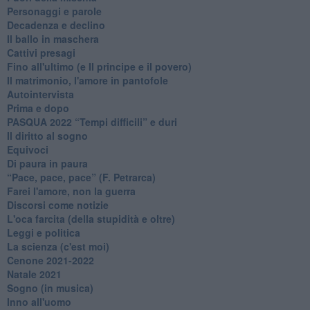
Personaggi e parole
Decadenza e declino
Il ballo in maschera
Cattivi presagi
Fino all'ultimo (e Il principe e il povero)
Il matrimonio, l'amore in pantofole
Autointervista
Prima e dopo
​PASQUA 2022 “Tempi difficili” e duri
Il diritto al sogno
Equivoci
Di paura in paura
​“Pace, pace, pace” (F. Petrarca)
Farei l'amore, non la guerra
Discorsi come notizie
L'oca farcita (della stupidità e oltre)
Leggi e politica
La scienza (c'est moi)
Cenone 2021-2022
Natale 2021
Sogno (in musica)
Inno all'uomo