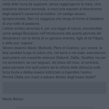
metà delle mura da superare, senza raggiungerne la meta, Una
posizione davvero scomoda, a mezz’aria esposto al divertimento
degli astanti lì convenuti al mattino. Un castigo severo,
sproporzionato. Non c’è saggezza che tenga di fronte al desiderio
di una notte di passione.
L’istinto erotico-amoroso è, per una legge di natura, incontenibile,
come spiega Boccaccio nell’introduzione alla quarta giornata del
Decameron
con la storia di un giovane eremita, figlio di tal Filippo,
e delle sue “papere”.
Venere disarmò Marte (Botticelli, Piero di Cosimo), poi, invece, la
lista sarebbe lunga di coloro che, nel bene e nel male, esercitarono
quel potere con maschile violenza (Salomè, Dalila, Giuditta) ma per
noi ammiratori, se non seguaci, del dolce stil novo, al contrario,
piace pensare che quel potere sia la vittoria della dolcezza sulla
forza bruta e debba essere indirizzato a ingentilire l’animo.
Perché Ofelia non riuscì a salvare Amleto dagli insani dubbi?
Nicola Belcari