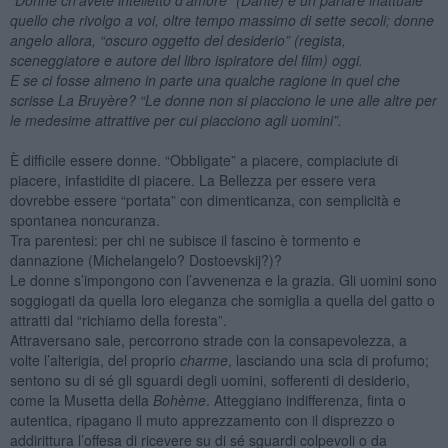
quello che rivolgo a voi, oltre tempo massimo di sette secoli; donne
angelo allora, “oscuro oggetto del desiderio” (regista,
sceneggiatore e autore del libro ispiratore del film) oggi.
E se ci fosse almeno in parte una qualche ragione in quel che
scrisse La Bruyère? “Le donne non si piacciono le une alle altre per
le medesime attrattive per cui piacciono agli uomini”.
È difficile essere donne. “Obbligate” a piacere, compiaciute di
piacere, infastidite di piacere. La Bellezza per essere vera
dovrebbe essere “portata” con dimenticanza, con semplicità e
spontanea noncuranza.
Tra parentesi: per chi ne subisce il fascino è tormento e
dannazione (Michelangelo? Dostoevskij?)?
Le donne s’impongono con l’avvenenza e la grazia. Gli uomini sono
soggiogati da quella loro eleganza che somiglia a quella del gatto o
attratti dal “richiamo della foresta”.
Attraversano sale, percorrono strade con la consapevolezza, a
volte l’alterigia, del proprio
charme
, lasciando una scia di profumo;
sentono su di sé gli sguardi degli uomini, sofferenti di desiderio,
come la Musetta della
Bohème
. Atteggiano indifferenza, finta o
autentica, ripagano il muto apprezzamento con il disprezzo o
addirittura l’offesa di ricevere su di sé sguardi colpevoli o da