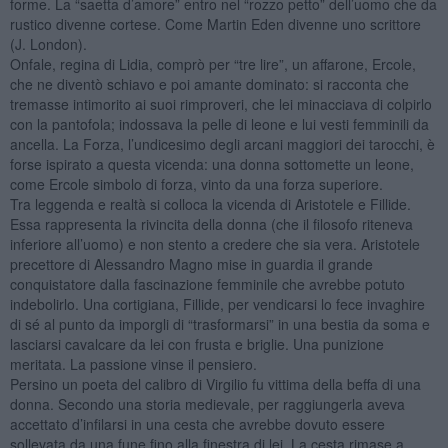
forme. La “saetta d’amore” entro nel “rozzo petto” dell’uomo che da
rustico divenne cortese. Come Martin Eden divenne uno scrittore
(J. London).
Onfale, regina di Lidia, comprò per “tre lire”, un affarone, Ercole,
che ne diventò schiavo e poi amante dominato: si racconta che
tremasse intimorito ai suoi rimproveri, che lei minacciava di colpirlo
con la pantofola; indossava la pelle di leone e lui vesti femminili da
ancella. La Forza, l’undicesimo degli arcani maggiori dei tarocchi, è
forse ispirato a questa vicenda: una donna sottomette un leone,
come Ercole simbolo di forza, vinto da una forza superiore.
Tra leggenda e realtà si colloca la vicenda di Aristotele e Fillide.
Essa rappresenta la rivincita della donna (che il filosofo riteneva
inferiore all’uomo) e non stento a credere che sia vera. Aristotele
precettore di Alessandro Magno mise in guardia il grande
conquistatore dalla fascinazione femminile che avrebbe potuto
indebolirlo. Una cortigiana, Fillide, per vendicarsi lo fece invaghire
di sé al punto da imporgli di “trasformarsi” in una bestia da soma e
lasciarsi cavalcare da lei con frusta e briglie. Una punizione
meritata. La passione vinse il pensiero.
Persino un poeta del calibro di Virgilio fu vittima della beffa di una
donna. Secondo una storia medievale, per raggiungerla aveva
accettato d’infilarsi in una cesta che avrebbe dovuto essere
sollevata da una fune fino alla finestra di lei. La cesta rimase a