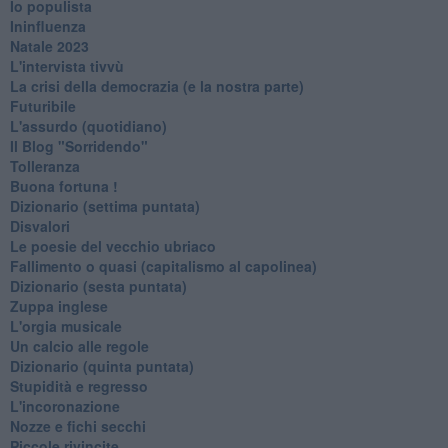
Io populista
Ininfluenza
Natale 2023
L'intervista tivvù
La crisi della democrazia (e la nostra parte)
Futuribile
L'assurdo (quotidiano)
Il Blog "Sorridendo"
Tolleranza
Buona fortuna !
​Dizionario (settima puntata)
Disvalori
Le poesie del vecchio ubriaco
Fallimento o quasi (capitalismo al capolinea)
Dizionario (sesta puntata)
Zuppa inglese
L'orgia musicale
Un calcio alle regole
Dizionario (quinta puntata)
Stupidità e regresso
L'incoronazione
Nozze e fichi secchi
Piccole rivincite