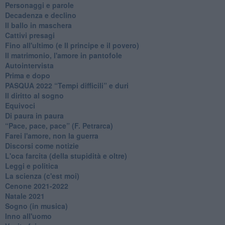
Personaggi e parole
Decadenza e declino
Il ballo in maschera
Cattivi presagi
Fino all'ultimo (e Il principe e il povero)
Il matrimonio, l'amore in pantofole
Autointervista
Prima e dopo
​PASQUA 2022 “Tempi difficili” e duri
Il diritto al sogno
Equivoci
Di paura in paura
​“Pace, pace, pace” (F. Petrarca)
Farei l'amore, non la guerra
Discorsi come notizie
L'oca farcita (della stupidità e oltre)
Leggi e politica
La scienza (c'est moi)
Cenone 2021-2022
Natale 2021
Sogno (in musica)
Inno all'uomo