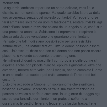
mendicanti.
Lo sguardo lambisce importuno un corpo delicato, vesti fini e
distinte, con un contatto sporco. Ma quale sarebbe la prova della
loro avvenenza senza quel molesto contagio? Vorrebbero forse
farsi ammirare soltanto da uomini fascinosi? E restare invisibili agli
altri? “Paria” brutti e rozzi che spiano da un angolo buio, confusi in
una presenza anonima. Subiscono il rimprovero di respirare la
stessa aria da dee venusiane che guardano oltre, lontano.
Pensate che tali modi siano possibili solo per un’irresistibile
ammaliatrice, una
femme fatale
? Tutte le donne possono essere
così. Un’amica mi disse che non c’è donna che non possa essere
piacente, o volendo seducente, e aveva ragione.
Nei millenni di dominio maschile il contro-potere delle donne si
esprime anche con piccole rivincite, eppure significative, oltre che
divertenti, mentre altre volte, per il meglio, hanno cambiato l’uomo
in un animale mansueto e poi civile, amante dell’arte e dei bei
costumi.
È ciò che accadde a Cimone, un soprannome che significava
bestione. Giovanni Boccaccio narra la sua trasformazione da
pastore selvatico a perfetto cavaliere. In un giorno di maggio egli
scorse una fanciulla dormiente in un prato; si soffermò a
osservarla: le vesti di lei erano leggere, da lasciar trasparire le