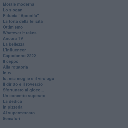
Morale moderna
Lo slogan
Fiducia "Apocrifa"
La torta della felicità
Ottimismo
Whatever it takes
Ancora TV
La bellezza
L’Influencer
​Capodanno 2222
Il ceppo
Alla rotatoria
In tv
Io, mia moglie e il virologo
Il diritto e il rovescio
Sfortunato al gioco...
Un concetto superato
La dedica
In pizzeria
Al supermercato
Semafori