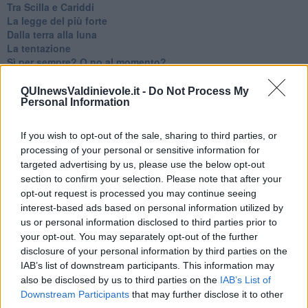
Tra Scilla e Cariddi
La legge del più forte
Dalla terra alla luna
La tentazione
​Sì per sempre? O no al momento?
Un brusco risveglio
Ora come allora
QUInewsValdinievole.it -
Do Not Process My
Personal Information
Nequizia
Andare oltre lo specchio
Parlare con la televisione
If you wish to opt-out of the sale, sharing to third parties, or
Uno solo al comando?
processing of your personal or sensitive information for
La ricreazione è finita
targeted advertising by us, please use the below opt-out
La buona notizia
section to confirm your selection. Please note that after your
Natale con l'elmetto
opt-out request is processed you may continue seeing
Valori dubbi miti fasulli
interest-based ads based on personal information utilized by
Demeritocrazia
us or personal information disclosed to third parties prior to
La tivvù pallonara
your opt-out. You may separately opt-out of the further
Halloween
disclosure of your personal information by third parties on the
​Lucrezia Borgia, una storia di potere
IAB’s list of downstream participants. This information may
Facile profezia
also be disclosed by us to third parties on the
IAB’s List of
Il terzo compito
Downstream Participants
that may further disclose it to other
L'abiura di Galileo