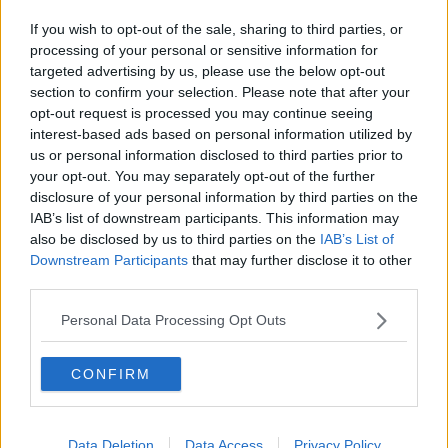
La filiera corta della carne selvatica
If you wish to opt-out of the sale, sharing to third parties, or
processing of your personal or sensitive information for
Gli strappa il telefono e lo minaccia di morte
targeted advertising by us, please use the below opt-out
section to confirm your selection. Please note that after your
Spacciatore evade dai domiciliari
opt-out request is processed you may continue seeing
interest-based ads based on personal information utilized by
Ubriaco semina il caos nel negozio
us or personal information disclosed to third parties prior to
your opt-out. You may separately opt-out of the further
Evaso lo ritrovano sul treno per l'Austria
disclosure of your personal information by third parties on the
IAB’s list of downstream participants. This information may
Il ladro di computer finisce in trappola
also be disclosed by us to third parties on the
IAB’s List of
Downstream Participants
that may further disclose it to other
Barista spacciatore in manette
third parties.
Ai domiciliari ma esce di casa troppe volte
Personal Data Processing Opt Outs
10 giugno, al voto 21 Comuni toscani
CONFIRM
Temporali, grandine e vento sulla Toscana
Data Deletion
Data Access
Privacy Policy
Prescriveva diete a base di antidepressivi