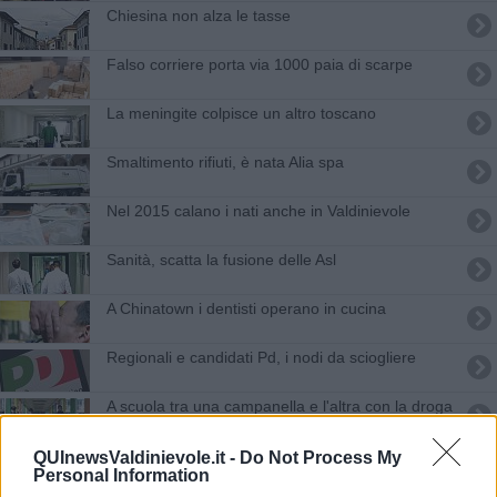
Chiesina non alza le tasse
Falso corriere porta via 1000 paia di scarpe
La meningite colpisce un altro toscano
Smaltimento rifiuti, è nata Alia spa
Nel 2015 calano i nati anche in Valdinievole
Sanità, scatta la fusione delle Asl
A Chinatown i dentisti operano in cucina
Regionali e candidati Pd, i nodi da sciogliere
A scuola tra una campanella e l'altra con la droga
Nuovo segretario comunale a Portoferraio
QUInewsValdinievole.it -
Do Not Process My
Personal Information