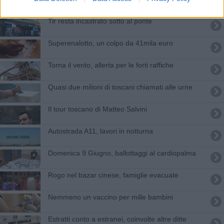
Tir resta incastrato sotto al ponte
Superenalotto, un colpo da 41mila euro
Torna il vento, allerta per le forti raffiche
Quasi due milioni di toscani chiamati alle urne
Il tour toscano di Matteo Salvini
Autostrada A11, lavori in notturna
Domenica 9 Giugno, ballottaggi al cardiopalma
Rogo nel bazar cinese, famiglie evacuate
Nemmeno un vaccino per mille bambini
Estratti conto a estranei, coinvolte altre ditte