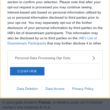
section to confirm your selection. Please note that after your
Italia,
269 in occasione di lavoro
(8 in meno rispetto a maggio
opt-out request is processed you may continue seeing
2025) e
101 in itinere
(8 in meno rispetto allo scorso anno). La
interest-based ads based on personal information utilized by
maglia nera
per il maggior numero di vittime in occasione di lavoro
us or personal information disclosed to third parties prior to
va ancora alla Lombardia (40). Seguono Veneto (31), Sicilia (26),
your opt-out. You may separately opt-out of the further
Campania (24), Puglia (23), Toscana ed Emilia-Romagna (20),
disclosure of your personal information by third parties on the
Piemonte (19), Lazio (15) Liguria (11), Calabria (9), Trentino-Alto
IAB’s list of downstream participants. This information may
Adige (8), Sardegna (7), Marche e Umbria (5), Abruzzo (3), Friuli-
Venezia Giulia (2) e Molise (1).
also be disclosed by us to third parties on the
IAB’s List of
Downstream Participants
that may further disclose it to other
Guardando alle statistiche degli infortuni mortali con l'esclusione di
third parties.
quelli in itinere, 4 province toscane si posizionano però nella zona
rossa, ovvero quella con la maggiore incidenza.
Personal Data Processing Opt Outs
Livorno
è al 12esimo posto in Italia con 3 decessi e un indice di
incidenza sugli occupati pari a 21.
Pisa
è 13esima con 4 decessi e
CONFIRM
un indice di 20,9. Segue
Arezzo
, 14esima con 3 decessi e un
indice di 19,9. Due gli infortuni mortali in provincia di
Pistoia
, che
si trova al 26esimo posto in Italia con un'incidenza di 15,8.
Data Deletion
Data Access
Privacy Policy
In zona arancione
Lucca
, 40esima con 2 decessi e un incidente
pari a 12.
In zona gialla troviamo
Firenze
, al 46esimo posto con 5 infortuni
mortali e una incidenza di 10,6.