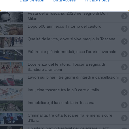
Quanti interrogatori in un anno? I numeri della
giustizia nelle città toscane
Festa della Toscana, 2023 nel segno di Don
Milani
Dopo 500 anni ecco il ritorno del castoro
Qualità della vita, dove si vive meglio in Toscana
Più treni e più intermodali, ecco l’orario invernale
Eccellenza del territorio, Toscana regina di
Bandiere arancioni
Lavori sui binari, tre giorni di ritardi e cancellazioni
Imu, città toscane fra le più care d'Italia
Immobiliare, il lusso abita in Toscana
Criminalità, tre città toscane fra le meno sicure
d'Italia
Un intero nuovo Festival per celebrare il jazz