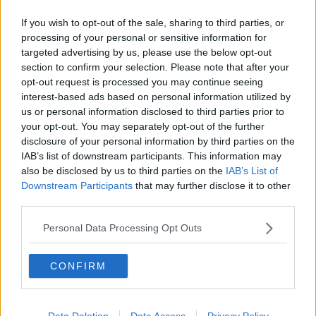
I toscani si informano sempre più online
If you wish to opt-out of the sale, sharing to third parties, or
Addio a Bulleri, simbolo della grande ristorazione
processing of your personal or sensitive information for
targeted advertising by us, please use the below opt-out
Segre cittadina onoraria, la proposta del Pd
section to confirm your selection. Please note that after your
opt-out request is processed you may continue seeing
interest-based ads based on personal information utilized by
Elezioni comunali 2021, disposizioni per la
propaganda elettorale
us or personal information disclosed to third parties prior to
your opt-out. You may separately opt-out of the further
Traffico internazionale di droga arresti a raffica
disclosure of your personal information by third parties on the
IAB’s list of downstream participants. This information may
Chiuso per 2 notti l'allacciamento fra A1 e A11
also be disclosed by us to third parties on the
IAB’s List of
Downstream Participants
that may further disclose it to other
Ospedali storici toscani fra i più belli d'Italia
third parties.
Aurelia e le altre, le strade toscane con più
Personal Data Processing Opt Outs
incidenti
Il gelato? In Toscana i coni più e meno caro
CONFIRM
d'Italia
Caro vita, tre città toscane fra le più costose
Data Deletion
Data Access
Privacy Policy