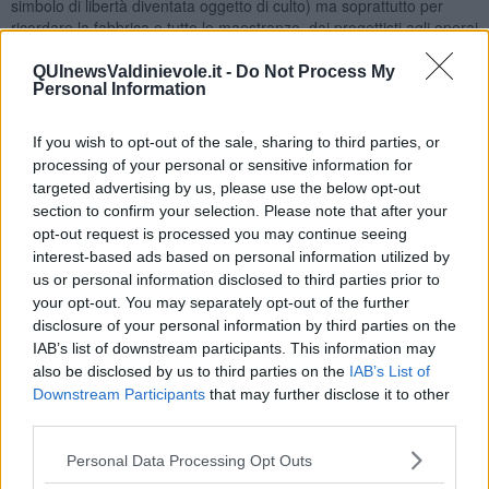
simbolo di libertà diventata oggetto di culto) ma soprattutto per
ricordare la fabbrica e tutte le maestranze, dai progettisti agli operai
della catena di montaggio e vuole essere soprattutto un omaggio a
Giovanni Alberto Agnelli
per opporsi a quel tentativo strisciante di
QUInewsValdinievole.it -
Do Not Process My
Personal Information
emarginare la sua memoria anche attraverso la scomparsa dei
poster un tempo affissi all'ingresso del museo Piaggio e adesso
rimossi.
If you wish to opt-out of the sale, sharing to third parties, or
processing of your personal or sensitive information for
Un ricordo sincero e appassionato sia all'uomo che dal febbraio
targeted advertising by us, please use the below opt-out
1993 a quel tragico 13 dicembre 1997 ha condotto la fabbrica
verso una trasformazione di vivibilità interna che a quel veicolo il cui
section to confirm your selection. Please note that after your
mito continua ad alimentarsi nel presente.
opt-out request is processed you may continue seeing
interest-based ads based on personal information utilized by
A febbraio del prossimo anno decorrono trent’anni
us or personal information disclosed to third parties prior to
dall’insediamento di Giovanni Alberto Agnelli a Presidente della
your opt-out. You may separately opt-out of the further
Piaggio, quale miglior ricordo si poteva dedicare se non un libro
disclosure of your personal information by third parties on the
che parlasse “del ragazzo di Varramista”. Quel ragazzo che ha
IAB’s list of downstream participants. This information may
iniziato la carriera facendo l’operaio in incognita alla Fiat Mirafiori e
also be disclosed by us to third parties on the
IAB’s List of
che rinunciando ai privilegi che il suo nome gli poteva offrire preferì
Downstream Participants
that may further disclose it to other
servire lo Stato come Carabiniere Ausiliario nel reggimento
third parties.
paracadutisti di Livorno. Come ha scritto
Walter Veltroni
"se la sua
vita fosse continuata, il destino di questo Paese forse sarebbe stato
Personal Data Processing Opt Outs
diverso."