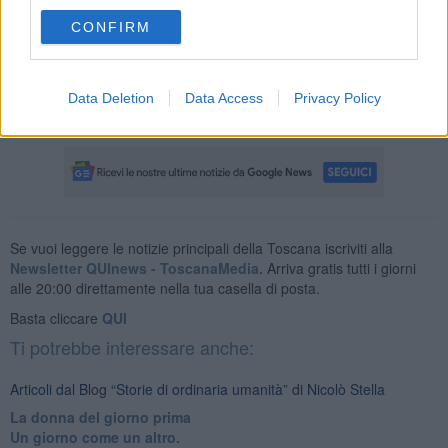
Chi ne vuole sapere di più su “Il cielo sopra Varramista –
autobiografica di una Vespa” di Lando Testi e Giuseppe Cecconi è
CONFIRM
invitato a partecipare alla presentazione del libro alle ore 18 di
domenica 3 luglio 2022 presso il giardino del Museo di Montopoli
Val d’Arno.
Data Deletion
Data Access
Privacy Policy
Nicolò Stella
Se vuoi leggere le notizie principali della Toscana iscriviti alla
Newsletter QUInews - ToscanaMedia.
Arriva gratis tutti i giorni
alle 20:00 direttamente nella tua casella di posta.
Basta cliccare
QUI
Ti potrebbe interessare anche:
Articoli dal Blog “Storie di ordinaria umanità” di Nicolò Stella
​La donna del giorno prima
​Un giorno come un altro.