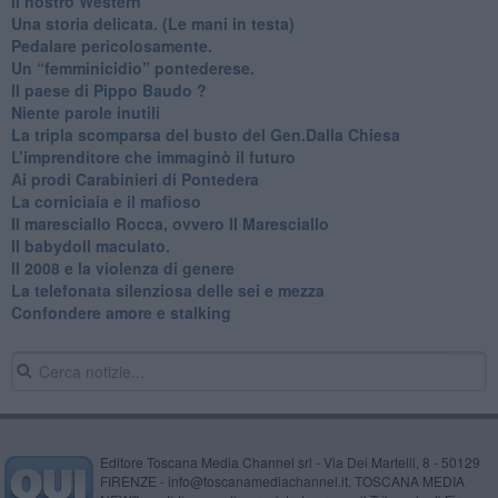
Il nostro Western
Una storia delicata. (Le mani in testa)
Pedalare pericolosamente.
Un “femminicidio” pontederese.
Il paese di Pippo Baudo ?
Niente parole inutili
La tripla scomparsa del busto del Gen.Dalla Chiesa
​L’imprenditore che immaginò il futuro
Ai prodi Carabinieri di Pontedera
​La corniciaia e il mafioso
Il maresciallo Rocca, ovvero Il Maresciallo
​Il babydoll maculato.
​Il 2008 e la violenza di genere
La telefonata silenziosa delle sei e mezza
​Confondere amore e stalking
Editore Toscana Media Channel srl - Via Dei Martelli, 8 - 50129
FIRENZE - info@toscanamediachannel.it. TOSCANA MEDIA