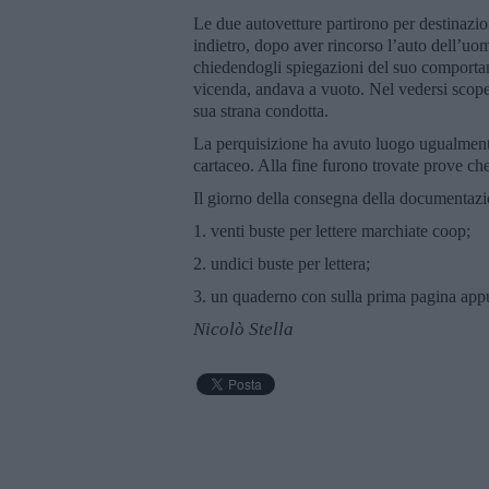
Le due autovetture partirono per destinazio
indietro, dopo aver rincorso l’auto dell’uo
chiedendogli spiegazioni del suo comportam
vicenda, andava a vuoto. Nel vedersi scope
sua strana condotta.
La perquisizione ha avuto luogo ugualmente
cartaceo. Alla fine furono trovate prove ch
Il giorno della consegna della documentazio
1. venti buste per lettere marchiate coop;
2. undici buste per lettera;
3. un quaderno con sulla prima pagina app
Nicolò Stella