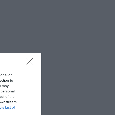
sonal or
ection to
ou may
 personal
out of the
 downstream
B’s List of