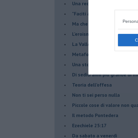
Una recensione, "Il cielo sopr
​"Faciti ammuina"
Persona
Ma che banda è questa!
L'eroismo della normalità
​La Valle dei destini incrociati
Metafore
​Una storia per Natale
​Di sedici anni più grande di 
Teoria dell’offesa
​Non ti sei perso nulla
​Piccole cose di valore non qua
​Il metodo Pontedera
​Ezechiele 25:17
Da sabato a venerdì