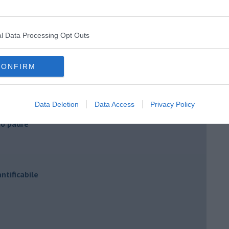
a Varramista"
l Data Processing Opt Outs
CONFIRM
Data Deletion
Data Access
Privacy Policy
mio padre
ntificabile