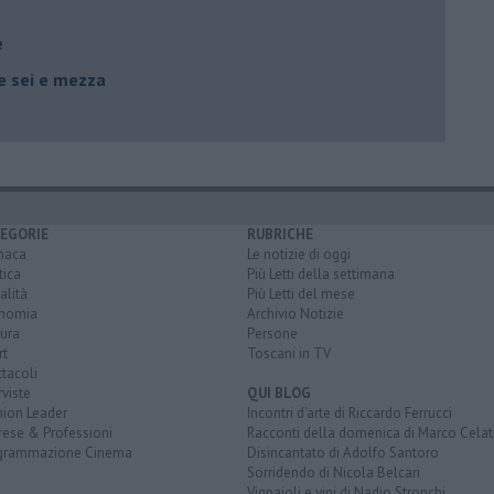
e
le sei e mezza
EGORIE
RUBRICHE
naca
Le notizie di oggi
tica
Più Letti della settimana
alità
Più Letti del mese
nomia
Archivio Notizie
ura
Persone
rt
Toscani in TV
tacoli
rviste
QUI BLOG
nion Leader
Incontri d'arte di Riccardo Ferrucci
rese & Professioni
Racconti della domenica di Marco Celat
grammazione Cinema
Disincantato di Adolfo Santoro
Sorridendo di Nicola Belcari
Vignaioli e vini di Nadio Stronchi