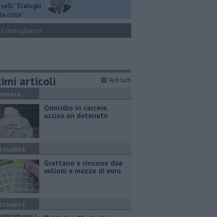
selli “Dialoghi
la città"
Condoglianze
imi articoli
Vedi tutti
ronaca
Omicidio in carcere,
ucciso un detenuto
ttualità
Grattano e vincono due
milioni e mezzo di euro
ttualità