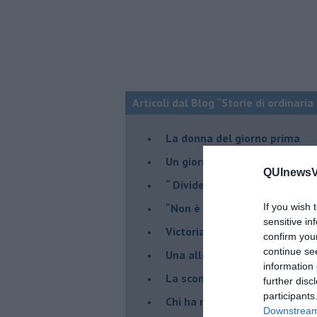
Articoli dal Blog “Storie di ordinari
​La donna del giorno prima
​Un giorno come un altro.
QUInewsVa
​“ Divide et impera”. Un'inchi
“Non è di nostra competenza
If you wish 
sensitive in
​Victoria e le altre
confirm you
continue se
Una allegoria di fine estate
information 
La scomparsa dei revisori dei
further disc
participants
Chi ha messo l'organico nell'
Downstream 