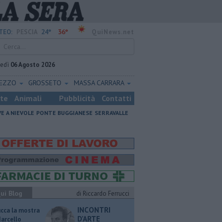
24°
36°
TEO:
PESCIA
QuiNews.net
vedì
06 Agosto 2026
REZZO
GROSSETO
MASSA CARRARA
ste
Animali
Pubblicità
Contatti
VE A NIEVOLE
PONTE BUGGIANESE
SERRAVALLE
ui Blog
di Riccardo Ferrucci
INCONTRI
ucca la mostra
D'ARTE
Marcello