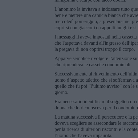
L’anonimo la invitava a indossare tutto quel
bene e mettere una camicia bianca che avreb
mercoledì pomeriggio, a presentarsi nei pre
coprirsi con giacconi o cappotti lunghi e 
I messaggi li aveva impostati nella cassetta
che l'aspettava davanti all'ingresso dell’i
la pregava di non coprirsi troppo il corpo.
Apparve semplice rivolgere l’attenzione sui
che riprendeva le cassette condominiali.
Successivamente al rinvenimento dell’ulti
uomo d’aspetto atletico che si soffermava all
quello che fu poi “l’ultimo avviso” con le 
giorno.
Era necessario identificare il soggetto con 
donna che lo riconosceva per il condomino 
La mattina successiva il persecutore e la p
doveva scegliere se assecondare le raccoman
per la ricerca di ulteriori riscontri e la con
l’uomo che l’aveva impaurita.