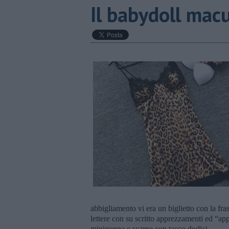
​Il babydoll mac
abbigliamento vi era un biglietto con la fr
lettere con su scritto apprezzamenti ed “a
minigonna e scarpe con tacco dodici.