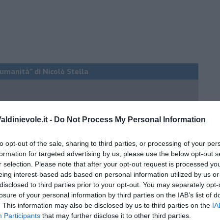
a umanità” di Nicolò Stella
ldinievole.it -
Do Not Process My Personal Information
esta delegata.
”
to opt-out of the sale, sharing to third parties, or processing of your per
formation for targeted advertising by us, please use the below opt-out s
r selection. Please note that after your opt-out request is processed y
eing interest-based ads based on personal information utilized by us or
disclosed to third parties prior to your opt-out. You may separately opt-
 conti
losure of your personal information by third parties on the IAB’s list of
. This information may also be disclosed by us to third parties on the
IA
indifferenziata?
Participants
that may further disclose it to other third parties.