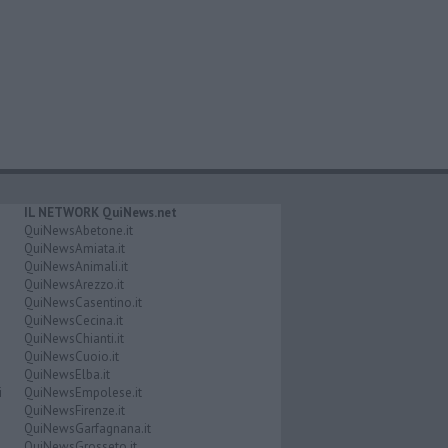
IL NETWORK QuiNews.net
QuiNewsAbetone.it
QuiNewsAmiata.it
QuiNewsAnimali.it
QuiNewsArezzo.it
QuiNewsCasentino.it
QuiNewsCecina.it
QuiNewsChianti.it
QuiNewsCuoio.it
QuiNewsElba.it
i
QuiNewsEmpolese.it
QuiNewsFirenze.it
QuiNewsGarfagnana.it
QuiNewsGrosseto.it