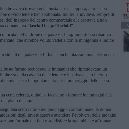
lo che aveva trovato nella busta lasciata appesa, a truccarsi
be dovuto tenere ben sbottonata. Inoltre la invitava, sempre di
ssi dell’ingresso del centro commerciale e la esortava a non
A
si raccomandava
"lasciati i capelli sciolti"
.
 collocata nell’androne del palazzo. In ognuno di essi ribadiva
permercato, che avrebbe voluto vederla con la minigonna e inoltre
 residenti del palazzo e fu facile anche piazzare una telecamera
ma busta furono recuperate le immagini che riprendevano un
’altezza della cassetta delle lettere e inseriva al suo interno
solite minacce e l’appuntamento per il pomeriggio dello stesso
una certa celerità, quindi si facevano visionare le immagini alla
del piano di sopra.
erseguitata si trovarono nel parcheggio condominiale, la donna
dazioni degli investigatori e attendere l’evolversi delle indagini
testazione formale dei fatti o soddisfare la sua rabbia e affrontare