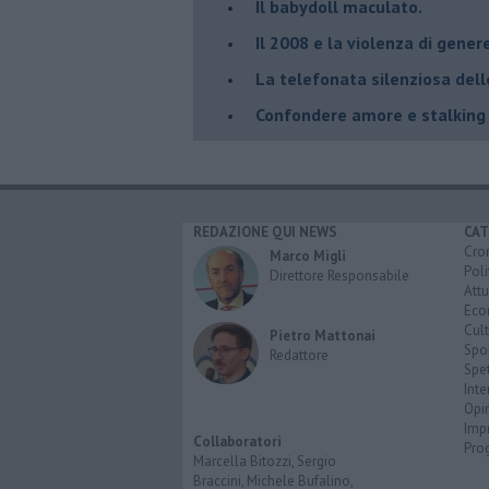
​Il babydoll maculato.
​Il 2008 e la violenza di gener
La telefonata silenziosa del
​Confondere amore e stalking
REDAZIONE QUI NEWS
CAT
Cro
Marco Migli
Poli
Direttore Responsabile
Attu
Eco
Cult
Pietro Mattonai
Spo
Redattore
Spet
Inte
Opi
Imp
Collaboratori
Pro
Marcella Bitozzi, Sergio
Braccini, Michele Bufalino,