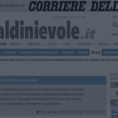
alla audience di
o
Aggiornato alle 17:00
ME
Gio
ONE
PRATO
FIRENZE
LUCCA
PISA
LIVORNO
SIENA
A
Lavoro
Cultura e Spettacolo
Eventi
Sport
Blog
Intervi
MARLIANA
MASSA E COZZILE
MONSUMMANO
MONTECATINI TERME
PESCIA
PIE
log di Nicolò Stella
ito a Pontedera a 26 anni e ha diretto la Stazione Carabinieri
a svolto la funzione di pubblico ministero d’udienza presso
tedera del Tribunale di Pisa. Ora fa il nonno e si dedica
Q
on ha avuto tempo di leggere in questi anni.
Vedi tutti gli articoli del blog di Nicolò Stella
A L
di 