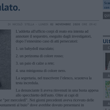
ulato.
Scar
con 
QUI
DI NICOLÒ STELLA - LUNEDÌ
02 NOVEMBRE 2020
ORE 09:42
L'addetta all'ufficio corpi di reato era intenta ad
annotare il sequestro, eseguito dagli investigatori,
Ult
dopo l’ennesimo caso di atti persecutori:
C
1. un babydoll maculato;
2. un perizoma di colore rosso;
3. un paio di calze a rete;
4. una minigonna di colore nero.
A
La segretaria, nel trascrivere l’elenco, scuoteva la
testa incredula.
La denunciante li aveva rinvenuti in una busta appesa
allo specchietto dell'auto. Oltre ai capi di
ase "per mercoledì". Nei giorni precedenti aveva ricevuto delle
A
ppuntamenti al buio” dove avrebbe dovuto presentarsi in