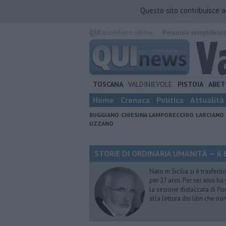
Questo sito contribuisce 
QUI
quotidiano online.
Percorso semplificat
TOSCANA
VALDINIEVOLE
PISTOIA
ABET
Home
Cronaca
Politica
Attualità
BUGGIANO
CHIESINA
LAMPORECCHIO
LARCIANO
UZZANO
STORIE DI ORDINARIA UMANITÀ — il B
Nato in Sicilia si è trasfer
per 27 anni. Per sei anni h
la sezione distaccata di Pon
alla lettura dei libri che n