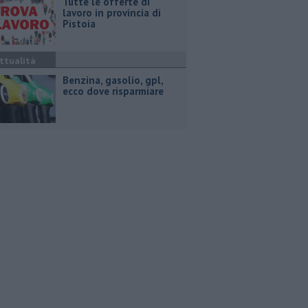
​Tutte le offerte di
lavoro in provincia di
Pistoia
ttualità
​Benzina, gasolio, gpl,
ecco dove risparmiare