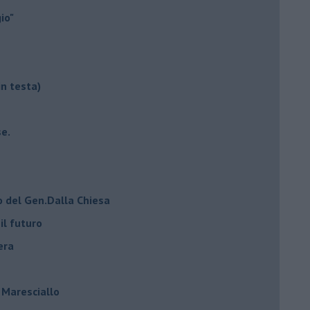
io"
in testa)
e.
o del Gen.Dalla Chiesa
il futuro
era
l Maresciallo