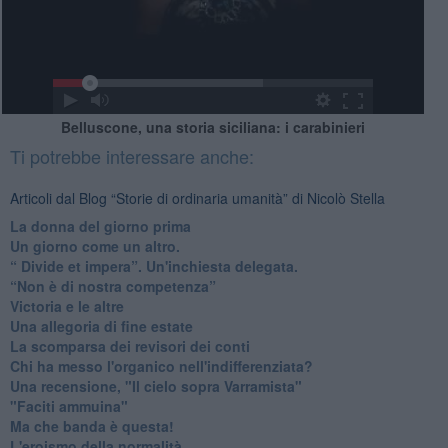
Belluscone, una storia siciliana: i carabinieri
Ti potrebbe interessare anche:
Articoli dal Blog “Storie di ordinaria umanità” di Nicolò Stella
​La donna del giorno prima
​Un giorno come un altro.
​“ Divide et impera”. Un'inchiesta delegata.
“Non è di nostra competenza”
​Victoria e le altre
Una allegoria di fine estate
La scomparsa dei revisori dei conti
Chi ha messo l'organico nell'indifferenziata?
Una recensione, "Il cielo sopra Varramista"
​"Faciti ammuina"
Ma che banda è questa!
L'eroismo della normalità