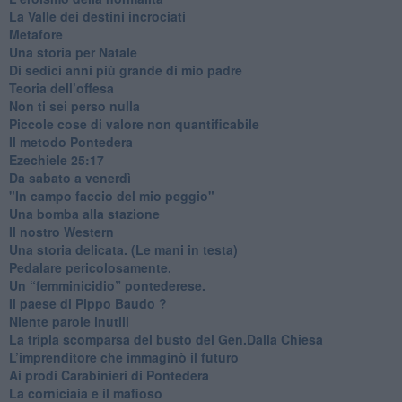
​La Valle dei destini incrociati
Metafore
​Una storia per Natale
​Di sedici anni più grande di mio padre
Teoria dell’offesa
​Non ti sei perso nulla
​Piccole cose di valore non quantificabile
​Il metodo Pontedera
​Ezechiele 25:17
Da sabato a venerdì
"In campo faccio del mio peggio"
Una bomba alla stazione
Il nostro Western
Una storia delicata. (Le mani in testa)
Pedalare pericolosamente.
Un “femminicidio” pontederese.
Il paese di Pippo Baudo ?
Niente parole inutili
La tripla scomparsa del busto del Gen.Dalla Chiesa
​L’imprenditore che immaginò il futuro
Ai prodi Carabinieri di Pontedera
​La corniciaia e il mafioso