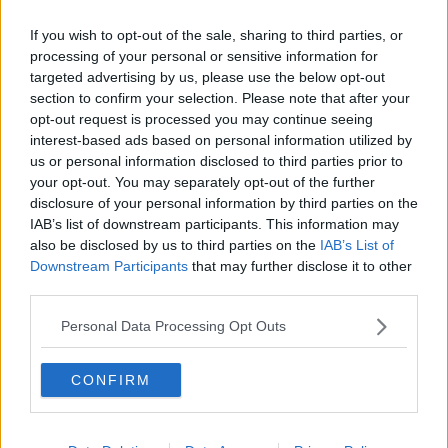
stata una stupida”
a evitargli una condanna a otto mesi di
reclusione.
If you wish to opt-out of the sale, sharing to third parties, or
processing of your personal or sensitive information for
Sembrano fatti che succedono lontano da noi ma non è proprio
targeted advertising by us, please use the below opt-out
così, perché i diffamatori seriali si nascondono in ogni dove, anche
section to confirm your selection. Please note that after your
qui in Valdera. Come quell’impiegato dell’USL che, ritenendo di
opt-out request is processed you may continue seeing
essere stato ingiustamente colpito da misura cautelare, iniziava a
interest-based ads based on personal information utilized by
offendere l’investigatore con l’appellativo di “mafioso, malfattore e
colluso”, pubblicando i così detti “post” sulla sua bacheca di
us or personal information disclosed to third parties prior to
“facebook”. Al processo sono stati chiamati a testimoniare tutti
your opt-out. You may separately opt-out of the further
coloro che, avevano cliccato il “like” ovvero la mano con con il
disclosure of your personal information by third parties on the
pollice in su e pertanto confermando di avere letto le offese e in
IAB’s list of downstream participants. This information may
qualche modo anche approvate, rischiando anche loro una
also be disclosed by us to third parties on the
IAB’s List of
denuncia per non parlare poi di quel malcapitato che ha avuto la
Downstream Participants
that may further disclose it to other
malaugurata idea di condividere il post rendendolo visibile sulla sua
third parties.
bacheca lo rendeva visibile ad un altro imprecisato numero di
persone. Entrambi sono stati processati e condannati. Il primo, l’ex
Personal Data Processing Opt Outs
impiegato, soggiorna sempre in una struttura penitenziaria.
Nicolò Stella
CONFIRM