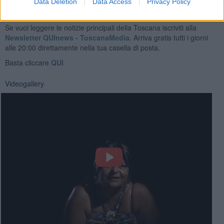
Data Deletion
Data Access
Privacy Policy
Se vuoi leggere le notizie principali della Toscana iscriviti alla
Newsletter QUInews - ToscanaMedia.
Arriva gratis tutti i giorni
alle 20:00 direttamente nella tua casella di posta.
Basta cliccare
QUI
Videogallery