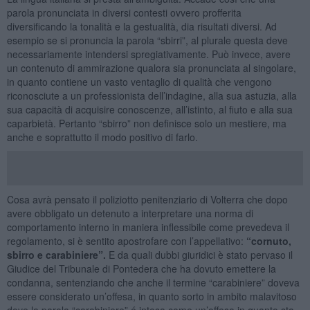
parola pronunciata in diversi contesti ovvero profferita
diversificando la tonalità e la gestualità, dia risultati diversi. Ad
esempio se si pronuncia la parola “sbirri”, al plurale questa deve
necessariamente intendersi spregiativamente. Può invece, avere
un contenuto di ammirazione qualora sia pronunciata al singolare,
in quanto contiene un vasto ventaglio di qualità che vengono
riconosciute a un professionista dell’indagine, alla sua astuzia, alla
sua capacità di acquisire conoscenze, all’istinto, al fiuto e alla sua
caparbietà. Pertanto “sbirro” non definisce solo un mestiere, ma
anche e soprattutto il modo positivo di farlo.
Cosa avrà pensato il poliziotto penitenziario di Volterra che dopo
avere obbligato un detenuto a interpretare una norma di
comportamento interno in maniera inflessibile come prevedeva il
regolamento, si è sentito apostrofare con l’appellativo:
“cornuto,
sbirro e carabiniere”.
E da quali dubbi giuridici è stato pervaso il
Giudice del Tribunale di Pontedera che ha dovuto emettere la
condanna, sentenziando che anche il termine “carabiniere” doveva
essere considerato un’offesa, in quanto sorto in ambito malavitoso
dove la parola “carabiniere” é intesa come un’offesa in quanto sta