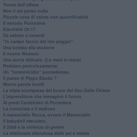
Teoria dell’offesa
​Non ti sei perso nulla
​Piccole cose di valore non quantificabile
​Il metodo Pontedera
​Ezechiele 25:17
Da sabato a venerdì
"In campo faccio del mio peggio"
Una bomba alla stazione
Il nostro Western
Una storia delicata. (Le mani in testa)
Pedalare pericolosamente.
Un “femminicidio” pontederese.
Il paese di Pippo Baudo ?
Niente parole inutili
La tripla scomparsa del busto del Gen.Dalla Chiesa
​L’imprenditore che immaginò il futuro
Ai prodi Carabinieri di Pontedera
​La corniciaia e il mafioso
Il maresciallo Rocca, ovvero Il Maresciallo
​Il babydoll maculato.
​Il 2008 e la violenza di genere
La telefonata silenziosa delle sei e mezza