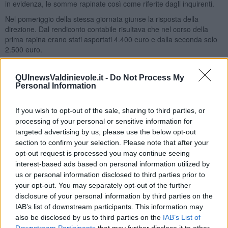
in evidenza, le somme rapinate così come riferite dagli inquirenti.
Nel pomeriggio della stessa giornata giunse la risposta della
direzione. Dal rendiconto contabile risultava che nel corso della
prima rapina erano stati asportati 4.400 euro e dalla seconda solo
2.500 euro.
Nei giorni successivi fu compiuta la terza rapina, sempre con il
casco calzato il rapinatore faceva irruzione nell’ufficio pubblico
QUInewsValdinievole.it -
Do Not Process My
trovando all’interno la direttrice intenta a consumare la colazione di
Personal Information
metà mattinata: un panino e un caffè appoggiati sul bancone,
insieme a bollettini di pagamenti e ricevute varie. Ormai come un
If you wish to opt-out of the sale, sharing to third parties, or
veterano dei “colpi” agli uffici postali, mostrando sicurezza e
processing of your personal or sensitive information for
sangue freddo, mentre si faceva consegnare i soldi afferrò il panino
targeted advertising by us, please use the below opt-out
dandogli dei famelici morsi e sorseggiò il caffè. Arraffò poi il denaro
section to confirm your selection. Please note that after your
e intimando di non chiamare i Carabinieri, si allontanò
opt-out request is processed you may continue seeing
precipitosamente. La direttrice non aveva avuto ancora il tempo di
interest-based ads based on personal information utilized by
riprendersi dallo spavento quando se lo vide rispuntare davanti,
us or personal information disclosed to third parties prior to
entrò nuovamente nell’ufficio dicendole: “Grazie del panino e del
your opt-out. You may separately opt-out of the further
caffè e scusa tanto”.
disclosure of your personal information by third parties on the
La direttrice nel raccontare le fasi della rapina ci tenne a
IAB’s list of downstream participants. This information may
sottolineare più volte che il rapinatore era sicuramente un ragazzo
also be disclosed by us to third parties on the
IAB’s List of
educato, dato che era ritornato indietro per ringraziare del panino e