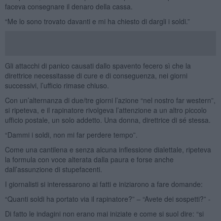
faceva consegnare il denaro della cassa.
“Me lo sono trovato davanti e mi ha chiesto di dargli i soldi.”
Gli attacchi di panico causati dallo spavento fecero sì che la
direttrice necessitasse di cure e di conseguenza, nei giorni
successivi, l’ufficio rimase chiuso.
Con un’alternanza di due/tre giorni l’azione “nel nostro far western”,
si ripeteva, e il rapinatore rivolgeva l’attenzione a un altro piccolo
ufficio postale, un solo addetto. Una donna, direttrice di sé stessa.
“Dammi i soldi, non mi far perdere tempo”.
Come una cantilena e senza alcuna inflessione dialettale, ripeteva
la formula con voce alterata dalla paura e forse anche
dall’assunzione di stupefacenti.
I giornalisti si interessarono ai fatti e iniziarono a fare domande:
“Quanti soldi ha portato via il rapinatore?” – “Avete dei sospetti?” -
Di fatto le indagini non erano mai iniziate e come si suol dire: “si