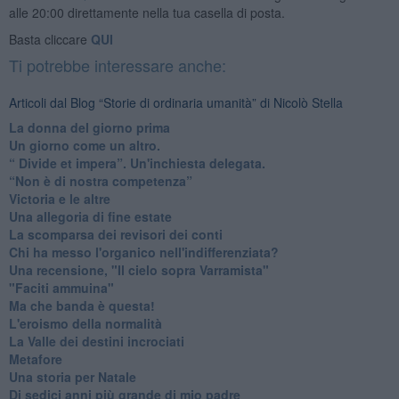
alle 20:00 direttamente nella tua casella di posta.
Basta cliccare
QUI
Ti potrebbe interessare anche:
Articoli dal Blog “Storie di ordinaria umanità” di Nicolò Stella
​La donna del giorno prima
​Un giorno come un altro.
​“ Divide et impera”. Un'inchiesta delegata.
“Non è di nostra competenza”
​Victoria e le altre
Una allegoria di fine estate
La scomparsa dei revisori dei conti
Chi ha messo l'organico nell'indifferenziata?
Una recensione, "Il cielo sopra Varramista"
​"Faciti ammuina"
Ma che banda è questa!
L'eroismo della normalità
​La Valle dei destini incrociati
Metafore
​Una storia per Natale
​Di sedici anni più grande di mio padre