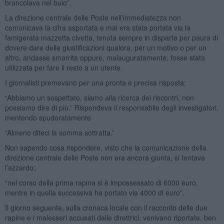
brancolava nel buio”.
La direzione centrale delle Poste nell’immediatezza non
comunicava la cifra asportata e mai era stata portata via la
famigerata mazzetta civetta, tenuta sempre in disparte per paura di
dovere dare delle giustificazioni qualora, per un motivo o per un
altro, andasse smarrita oppure, malauguratamente, fosse stata
utilizzata per fare il resto a un utente.
I giornalisti premevano per una pronta e precisa risposta:
“Abbiamo un sospettato, siamo alla ricerca dei riscontri, non
possiamo dire di più.” Rispondeva il responsabile degli investigatori,
mentendo spudoratamente
“Almeno diteci la somma sottratta.”
Non sapendo cosa rispondere, visto che la comunicazione della
direzione centrale delle Poste non era ancora giunta, si tentava
l’azzardo:
“nel corso della prima rapina si è impossessato di 6000 euro,
mentre in quella successiva ha portato via 4000 di euro”.
Il giorno seguente, sulla cronaca locale con il racconto delle due
rapine e i malesseri accusati dalle direttrici, venivano riportate, ben