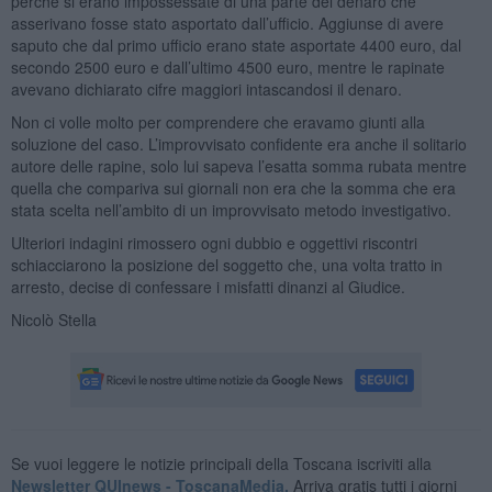
perché si erano impossessate di una parte del denaro che
asserivano fosse stato asportato dall’ufficio. Aggiunse di avere
saputo che dal primo ufficio erano state asportate 4400 euro, dal
secondo 2500 euro e dall’ultimo 4500 euro, mentre le rapinate
avevano dichiarato cifre maggiori intascandosi il denaro.
Non ci volle molto per comprendere che eravamo giunti alla
soluzione del caso. L’improvvisato confidente era anche il solitario
autore delle rapine, solo lui sapeva l’esatta somma rubata mentre
quella che compariva sui giornali non era che la somma che era
stata scelta nell’ambito di un improvvisato metodo investigativo.
Ulteriori indagini rimossero ogni dubbio e oggettivi riscontri
schiacciarono la posizione del soggetto che, una volta tratto in
arresto, decise di confessare i misfatti dinanzi al Giudice.
Nicolò Stella
Se vuoi leggere le notizie principali della Toscana iscriviti alla
Newsletter QUInews - ToscanaMedia.
Arriva gratis tutti i giorni