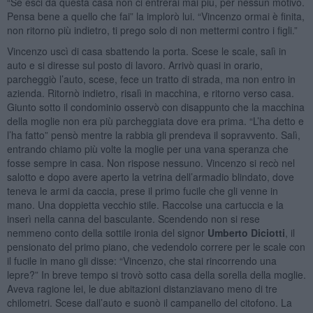
“Se esci da questa casa non ci entrerai mai più, per nessun motivo.
Pensa bene a quello che fai” la implorò lui. “Vincenzo ormai è finita,
non ritorno più indietro, ti prego solo di non mettermi contro i figli.”
Vincenzo uscì di casa sbattendo la porta. Scese le scale, salì in
auto e si diresse sul posto di lavoro. Arrivò quasi in orario,
parcheggiò l’auto, scese, fece un tratto di strada, ma non entro in
azienda. Ritornò indietro, risalì in macchina, e ritorno verso casa.
Giunto sotto il condominio osservò con disappunto che la macchina
della moglie non era più parcheggiata dove era prima. “L’ha detto e
l’ha fatto” pensò mentre la rabbia gli prendeva il sopravvento. Salì,
entrando chiamo più volte la moglie per una vana speranza che
fosse sempre in casa. Non rispose nessuno. Vincenzo si recò nel
salotto e dopo avere aperto la vetrina dell’armadio blindato, dove
teneva le armi da caccia, prese il primo fucile che gli venne in
mano. Una doppietta vecchio stile. Raccolse una cartuccia e la
inserì nella canna del basculante. Scendendo non si rese
nemmeno conto della sottile ironia del signor
Umberto Diciotti
, il
pensionato del primo piano, che vedendolo correre per le scale con
il fucile in mano gli disse: “Vincenzo, che stai rincorrendo una
lepre?” In breve tempo si trovò sotto casa della sorella della moglie.
Aveva ragione lei, le due abitazioni distanziavano meno di tre
chilometri. Scese dall’auto e suonò il campanello del citofono. La