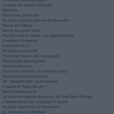
​La Valle dei destini incrociati
Metafore
​Una storia per Natale
​Di sedici anni più grande di mio padre
Teoria dell’offesa
​Non ti sei perso nulla
​Piccole cose di valore non quantificabile
​Il metodo Pontedera
​Ezechiele 25:17
Da sabato a venerdì
"In campo faccio del mio peggio"
Una bomba alla stazione
Il nostro Western
Una storia delicata. (Le mani in testa)
Pedalare pericolosamente.
Un “femminicidio” pontederese.
Il paese di Pippo Baudo ?
Niente parole inutili
La tripla scomparsa del busto del Gen.Dalla Chiesa
​L’imprenditore che immaginò il futuro
Ai prodi Carabinieri di Pontedera
​La corniciaia e il mafioso