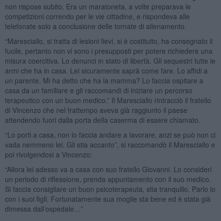
non rispose subito. Era un maratoneta, a volte preparava le
competizioni correndo per le vie cittadine, e rispondeva alle
telefonate solo a conclusione delle tornate di allenamento.
“Maresciallo, si tratta di lesioni lievi, si è costituito, ha consegnato il
fucile, pertanto non vi sono i presupposti per potere richiedere una
misura coercitiva. Lo denunci in stato di libertà. Gli sequestri tutte le
armi che ha in casa. Lei sicuramente saprà come fare. Lo affidi a
un parente. Mi ha detto che ha la mamma? Lo faccia ospitare a
casa da un familiare e gli raccomandi di iniziare un percorso
terapeutico con un buon medico.” Il Maresciallo rintracciò il fratello
di Vincenzo che nel frattempo aveva già raggiunto il paese
attendendo fuori dalla porta della caserma di essere chiamato.
“Lo porti a casa, non lo faccia andare a lavorare, anzi se può non ci
vada nemmeno lei. Gli stia accanto”, si raccomandò il Maresciallo e
poi rivolgendosi a Vincenzo:
“Allora lei adesso va a casa con suo fratello Giovanni. Lo consideri
un periodo di riflessione, prenda appuntamento con il suo medico.
Si faccia consigliare un buon psicoterapeuta, stia tranquillo. Parlo io
con i suoi figli. Fortunatamente sua moglie sta bene ed è stata già
dimessa dall’ospedale…”