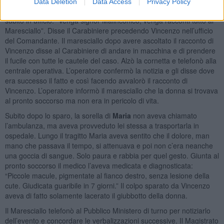
dell’alloggio di servizio, chiamò il Maresciallo. “Scenda c’è un tizio
Data Deletion
Data Access
Privacy Policy
che dice di avere sparato alla moglie.” Il maresciallo si precipitò
subito in ufficio. “Venga signor Malinconico, venga racconti tutto al
Maresciallo”. Disse il Carabiniere precedendo Vincenzo nell’ufficio
del Comandante. Il maresciallo dopo avere ascoltato il racconto di
Vincenzo disse al Carabiniere di andare in macchina e di prendere
il fucile con tutte le cautele del caso. Alzò la cornetta e telefonò alla
centrale operativa. L’operatore confermò la notizia e gli disse dove
era successo il fatto e così facendo avvalorò il racconto di
Vincenzo. L’operatore informò il maresciallo che la donna si trovava
al pronto soccorso ma non era in pericolo di vita.
Subito dopo lo sparo, la sorella di
Maria
non aveva chiamato
l’ambulanza, ma aveva provveduto lei stessa a trasportarla in
ospedale. Lungo il tragitto Maria aveva sentito che il dolore, man
mano che passava il tempo, si attenuava e poi non c’era neanche
una goccia di sangue. Solo paura e rabbia per quel gesto. Giunta al
pronto soccorso il medico l’aveva medicata e diagnosticata:
“Piccole macule, pigmentate al fianco destro, senza lesione della
cute. Giudicata guaribile in 7 giorni.” Il colpo sparato da Vincenzo
aveva di fatto solamente lacerato il giubbotto della donna.
Il Maresciallo telefonò al Pubblico Ministero di turno per notiziarlo
dell’evento e concordare le verbalizzazioni successive. Il Magistrato