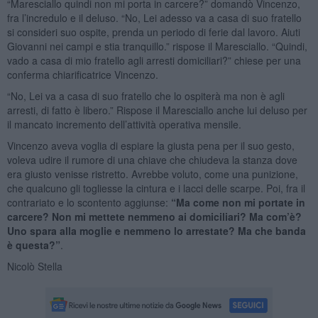
“Maresciallo quindi non mi porta in carcere?” domandò Vincenzo,
fra l’incredulo e il deluso. “No, Lei adesso va a casa di suo fratello
si consideri suo ospite, prenda un periodo di ferie dal lavoro. Aiuti
Giovanni nei campi e stia tranquillo.” rispose il Maresciallo. “Quindi,
vado a casa di mio fratello agli arresti domiciliari?” chiese per una
conferma chiarificatrice Vincenzo.
“No, Lei va a casa di suo fratello che lo ospiterà ma non è agli
arresti, di fatto è libero.” Rispose il Maresciallo anche lui deluso per
il mancato incremento dell’attività operativa mensile.
Vincenzo aveva voglia di espiare la giusta pena per il suo gesto,
voleva udire il rumore di una chiave che chiudeva la stanza dove
era giusto venisse ristretto. Avrebbe voluto, come una punizione,
che qualcuno gli togliesse la cintura e i lacci delle scarpe. Poi, fra il
contrariato e lo scontento aggiunse:
“Ma come non mi portate in
carcere? Non mi mettete nemmeno ai domiciliari? Ma com’è?
Uno spara alla moglie e nemmeno lo arrestate? Ma che banda
è questa?”
.
Nicolò Stella