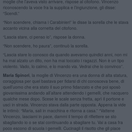
moglie che l’aveva visto arrivare, rispose al citofono. Vincenzo
riconoscendo la voce fra la supplica e l’ingiunzione, gli disse:
“Scendi.”
“Non scendere, chiama i Carabinieri” le disse la sorella che le stava
accanto vicina alla cornetta del citofono.
“Lascia stare, ci penso io”, rispose la donna.
“Non scendere, ho paura”, continuò la sorella.
“Lascia stare lo conosco da quando avevamo quindici anni, non mi
ha mai alzato un dito, non ha mai toccato i ragazzi. Non è un tipo
violento. Vado, lo calmo, e lo mando via. Vedrai che lo convinco”.
Maria Spinori
, la moglie di Vincenzo era una donna di alta statura,
coraggiosa per quel bastava per fidarsi di chi conosceva bene, di
quell’uomo che era stato il suo primo fidanzato e che poi sposò
giovanissima andando all’altare attendendo i gemelli, che nacquero
qualche mese dopo. Scese le scale senza fretta, aprì il portone e
uscì in strada. Vincenzo stava dalla parte opposta. Appena la vide
le intimò: “Maria, sali in macchina e ritorna a casa.” “Vattene
Vincenzo, lasciami in pace, dammi il tempo di riflettere se sto
sbagliando io o se stai continuando a sbagliare tu. Vai a casa fra
poco escono di scuola i gemelli. Cucinagli il risotto che gli piace