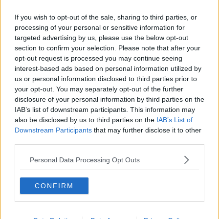
spiegargli e chiedergli scusa. Lungo il tragitto cambiò idea e decise
If you wish to opt-out of the sale, sharing to third parties, or
di andare a trovare l’anziana madre che ultimamente aveva
processing of your personal or sensitive information for
trascurato: sicuramente avrebbe avuto un rimprovero da fargli ma
anche una parola di conforto. Infine si fermò davanti alla Caserma
targeted advertising by us, please use the below opt-out
dei Carabinieri. Suonò a lungo alla porta della Caserma. “Questi
section to confirm your selection. Please note that after your
non ci sono mai” pensò, prendendo in contemporanea il cellulare
opt-out request is processed you may continue seeing
per comporre il 112 e spiegare la sua intenzione di costituirsi.
interest-based ads based on personal information utilized by
Aveva sparato alla moglie. Voleva essere arrestato così com’era
us or personal information disclosed to third parties prior to
giusto che fosse. La porta della caserma si aprì all’improvviso e
your opt-out. You may separately opt-out of the further
apparve un ragazzo, un giovane Carabinieri di leva, forse aveva
disclosure of your personal information by third parties on the
potuto avere vent’anni, qualcuno in più dei sui figli. Accennò con il
IAB’s list of downstream participants. This information may
viso per conoscere il motivo della sua visita. “Sì mi dica?” domandò
also be disclosed by us to third parties on the
IAB’s List of
il Carabiniere. “Ho sparato a mia moglie, sono venuto per essere
Downstream Participants
that may further disclose it to other
arrestato. In macchina c’è il fucile” rispose Vincenzo.
third parties.
“Ecco ci voleva pure questo stamattina” pensò il Carabiniere
Personal Data Processing Opt Outs
prevedendo il rinvio, a data da destinarsi, del suo permesso
settimanale.
“Entri e si sieda qui.” disse il Carabiniere indicandogli una poltrona
CONFIRM
in similpelle, color mosto rancido.
Il Carabiniere si allontanò e dalle trombe delle scale interne