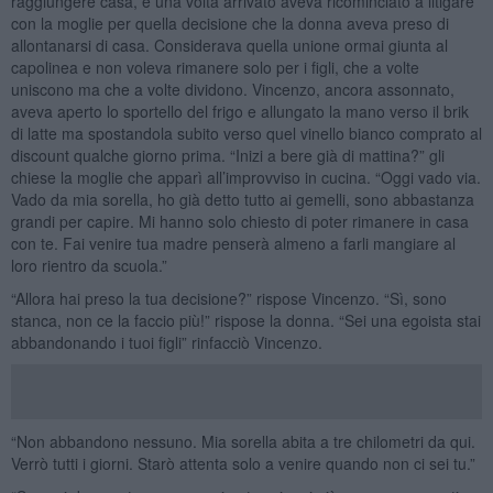
raggiungere casa, e una volta arrivato aveva ricominciato a litigare
con la moglie per quella decisione che la donna aveva preso di
allontanarsi di casa. Considerava quella unione ormai giunta al
capolinea e non voleva rimanere solo per i figli, che a volte
uniscono ma che a volte dividono. Vincenzo, ancora assonnato,
aveva aperto lo sportello del frigo e allungato la mano verso il brik
di latte ma spostandola subito verso quel vinello bianco comprato al
discount qualche giorno prima. “Inizi a bere già di mattina?” gli
chiese la moglie che apparì all’improvviso in cucina. “Oggi vado via.
Vado da mia sorella, ho già detto tutto ai gemelli, sono abbastanza
grandi per capire. Mi hanno solo chiesto di poter rimanere in casa
con te. Fai venire tua madre penserà almeno a farli mangiare al
loro rientro da scuola.”
“Allora hai preso la tua decisione?” rispose Vincenzo. “Sì, sono
stanca, non ce la faccio più!” rispose la donna. “Sei una egoista stai
abbandonando i tuoi figli” rinfacciò Vincenzo.
“Non abbandono nessuno. Mia sorella abita a tre chilometri da qui.
Verrò tutti i giorni. Starò attenta solo a venire quando non ci sei tu.”