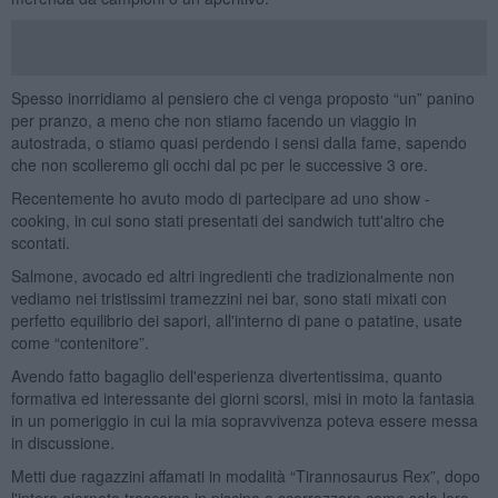
Spesso inorridiamo al pensiero che ci venga proposto “un” panino
per pranzo, a meno che non stiamo facendo un viaggio in
autostrada, o stiamo quasi perdendo i sensi dalla fame, sapendo
che non scolleremo gli occhi dal pc per le successive 3 ore.
Recentemente ho avuto modo di partecipare ad uno show -
cooking, in cui sono stati presentati dei sandwich tutt'altro che
scontati.
Salmone, avocado ed altri ingredienti che tradizionalmente non
vediamo nei tristissimi tramezzini nei bar, sono stati mixati con
perfetto equilibrio dei sapori, all'interno di pane o patatine, usate
come “contenitore”.
Avendo fatto bagaglio dell'esperienza divertentissima, quanto
formativa ed interessante dei giorni scorsi, misi in moto la fantasia
in un pomeriggio in cui la mia sopravvivenza poteva essere messa
in discussione.
Metti due ragazzini affamati in modalità “Tirannosaurus Rex”, dopo
l'intera giornata trascorsa in piscina a scorrazzare come solo loro