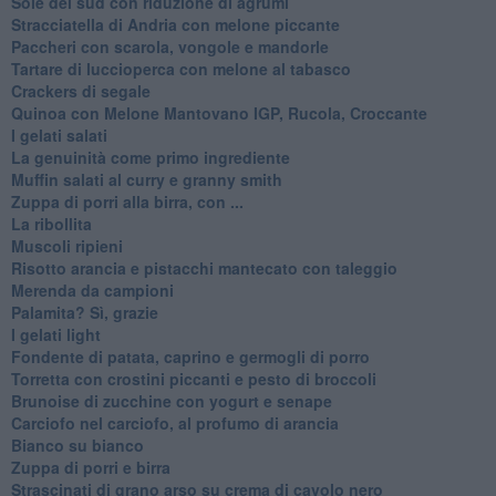
Sole del sud con riduzione di agrumi
Stracciatella di Andria con melone piccante
Paccheri con scarola, vongole e mandorle
Tartare di luccioperca con melone al tabasco
Crackers di segale
Quinoa con Melone Mantovano IGP, Rucola, Croccante
I gelati salati
La genuinità come primo ingrediente
Muffin salati al curry e granny smith
Zuppa di porri alla birra, con ...
La ribollita
Muscoli ripieni
Risotto arancia e pistacchi mantecato con taleggio
Merenda da campioni
Palamita? Sì, grazie
I gelati light
Fondente di patata, caprino e germogli di porro
Torretta con crostini piccanti e pesto di broccoli
Brunoise di zucchine con yogurt e senape
Carciofo nel carciofo, al profumo di arancia
Bianco su bianco
Zuppa di porri e birra
Strascinati di grano arso su crema di cavolo nero