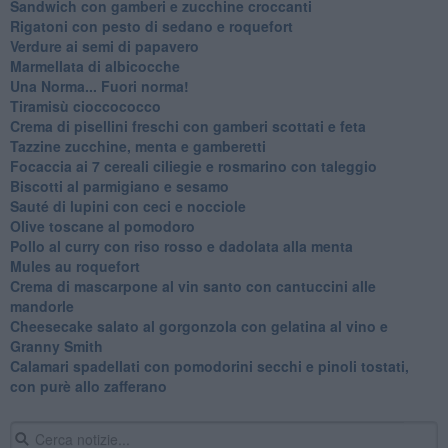
Sandwich con gamberi e zucchine croccanti
Rigatoni con pesto di sedano e roquefort
Verdure ai semi di papavero
Marmellata di albicocche
Una Norma... Fuori norma!
Tiramisù cioccococco
Crema di pisellini freschi con gamberi scottati e feta
Tazzine zucchine, menta e gamberetti
Focaccia ai 7 cereali ciliegie e rosmarino con taleggio
Biscotti al parmigiano e sesamo
Sauté di lupini con ceci e nocciole
Olive toscane al pomodoro
Pollo al curry con riso rosso e dadolata alla menta
Mules au roquefort
Crema di mascarpone al vin santo con cantuccini alle
mandorle
Cheesecake salato al gorgonzola con gelatina al vino e
Granny Smith
Calamari spadellati con pomodorini secchi e pinoli tostati,
con purè allo zafferano