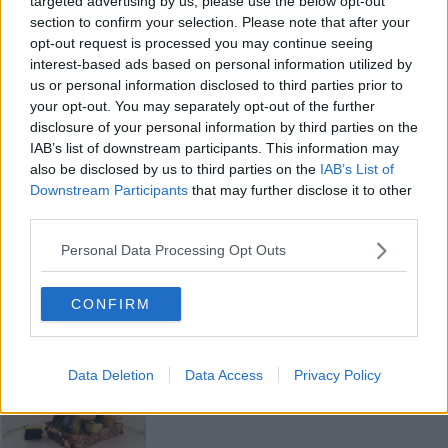
targeted advertising by us, please use the below opt-out
plumcake e coprendo con fiocchi d'avena) le zucchine, adagiatevi
section to confirm your selection. Please note that after your
sopra i gamberi e chiudete con la seconda fetta.
opt-out request is processed you may continue seeing
Condite con un filo di olio a crudo e servite.
interest-based ads based on personal information utilized by
us or personal information disclosed to third parties prior to
Rubina Rovini
your opt-out. You may separately opt-out of the further
disclosure of your personal information by third parties on the
IAB’s list of downstream participants. This information may
also be disclosed by us to third parties on the
IAB’s List of
Downstream Participants
that may further disclose it to other
third parties.
Se vuoi leggere le notizie principali della Toscana iscriviti alla
Newsletter QUInews - ToscanaMedia.
Arriva gratis tutti i giorni
Personal Data Processing Opt Outs
alle 20:00 direttamente nella tua casella di posta.
Basta cliccare
QUI
CONFIRM
Fotogallery
Data Deletion
Data Access
Privacy Policy