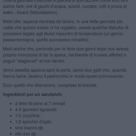
sanno fare: ore di giochi d'acqua, scivoli, nuotate, tuffi e prova di
wake - board (faticosissimo).
Metti che, appena rientrata da lavoro, in una delle giornate più
calde che questa estate ci ha regalato, avessi qualche disturbo di
pressione legato agli sbalzi repentini di temperatura (un giorno
passamontagna, quello successivo infradito).
Metti anche che, partendo per le ferie due giorni dopo non avessi
proprio intenzione di far la spesa, rischiando di trovare affettati e
yogurt “stagionati” al mio rientro.
Venni assalita appena aprii la porta, come due gatti che, quando
hanno fame, lisciano il padroncino in modo quasi commovente.
Ecco quello che divorarono, comprese le briciole:
Ingredienti per un sandwich:
2 fette di pane ai 7 cereali
4-5 gamberi sgusciati
1/2 zucchina
1/2 spicchio d'aglio
vino bianco qb
olio evo qb