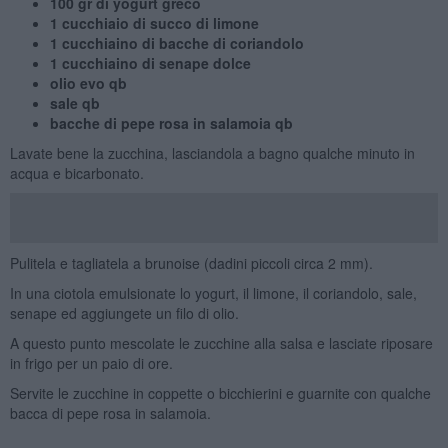
100 gr di yogurt greco
1 cucchiaio di succo di limone
1 cucchiaino di bacche di coriandolo
1 cucchiaino di senape dolce
olio evo qb
sale qb
bacche di pepe rosa in salamoia qb
Lavate bene la zucchina, lasciandola a bagno qualche minuto in
acqua e bicarbonato.
Pulitela e tagliatela a brunoise (dadini piccoli circa 2 mm).
In una ciotola emulsionate lo yogurt, il limone, il coriandolo, sale,
senape ed aggiungete un filo di olio.
A questo punto mescolate le zucchine alla salsa e lasciate riposare
in frigo per un paio di ore.
Servite le zucchine in coppette o bicchierini e guarnite con qualche
bacca di pepe rosa in salamoia.