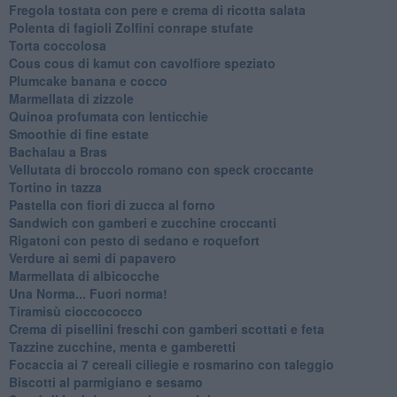
Fregola tostata con pere e crema di ricotta salata
Polenta di fagioli Zolfini conrape stufate
Torta coccolosa
Cous cous di kamut con cavolfiore speziato
Plumcake banana e cocco
Marmellata di zizzole
Quinoa profumata con lenticchie
Smoothie di fine estate
Bachalau a Bras
Vellutata di broccolo romano con speck croccante
Tortino in tazza
Pastella con fiori di zucca al forno
Sandwich con gamberi e zucchine croccanti
Rigatoni con pesto di sedano e roquefort
Verdure ai semi di papavero
Marmellata di albicocche
Una Norma... Fuori norma!
Tiramisù cioccococco
Crema di pisellini freschi con gamberi scottati e feta
Tazzine zucchine, menta e gamberetti
Focaccia ai 7 cereali ciliegie e rosmarino con taleggio
Biscotti al parmigiano e sesamo