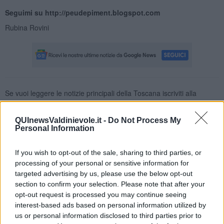
Seguimi su http://peudepiment.blogspot.com
Rubina Rovini
Se vuoi leggere le notizie principali della Toscana iscriviti alla
Newsletter QUInews - ToscanaMedia.
Arriva gratis tutti i giorni
alle 20:00 direttamente nella tua casella di posta.
QUInewsValdinievole.it -
Do Not Process My
Basta cliccare
QUI
Personal Information
Ti potrebbe interessare anche:
If you wish to opt-out of the sale, sharing to third parties, or
Articoli dal Blog “Raccontare di Gusto” di Rubina Rovini
processing of your personal or sensitive information for
targeted advertising by us, please use the below opt-out
Vellutata di cime di rapa al cumino e latte di cocco
section to confirm your selection. Please note that after your
Spaghetti con crema di zucca e...
opt-out request is processed you may continue seeing
Crostatina con crema al grana padano, gelatina al melone e
interest-based ads based on personal information utilized by
lavanda
us or personal information disclosed to third parties prior to
Meloncino, liquore al melone mantovano IGP