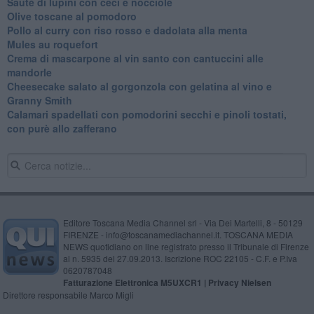
Sauté di lupini con ceci e nocciole
Olive toscane al pomodoro
Pollo al curry con riso rosso e dadolata alla menta
Mules au roquefort
Crema di mascarpone al vin santo con cantuccini alle
mandorle
Cheesecake salato al gorgonzola con gelatina al vino e
Granny Smith
Calamari spadellati con pomodorini secchi e pinoli tostati,
con purè allo zafferano
Editore Toscana Media Channel srl - Via Dei Martelli, 8 - 50129
FIRENZE - info@toscanamediachannel.it. TOSCANA MEDIA
NEWS quotidiano on line registrato presso il Tribunale di Firenze
al n. 5935 del 27.09.2013. Iscrizione ROC 22105 - C.F. e P.Iva
0620787048
Fatturazione Elettronica M5UXCR1 |
Privacy Nielsen
Direttore responsabile Marco Migli