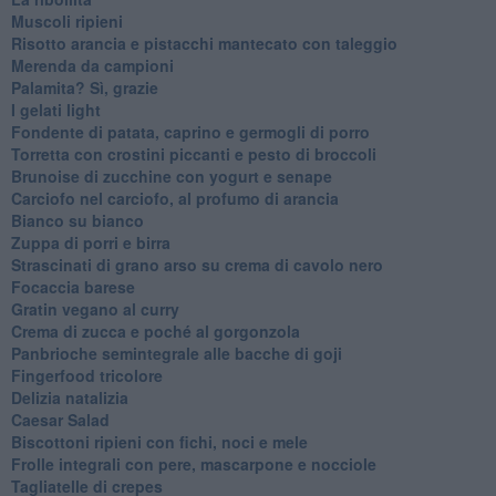
Muscoli ripieni
Risotto arancia e pistacchi mantecato con taleggio
Merenda da campioni
Palamita? Sì, grazie
I gelati light
Fondente di patata, caprino e germogli di porro
Torretta con crostini piccanti e pesto di broccoli
Brunoise di zucchine con yogurt e senape
Carciofo nel carciofo, al profumo di arancia
Bianco su bianco
Zuppa di porri e birra
Strascinati di grano arso su crema di cavolo nero
Focaccia barese
Gratin vegano al curry
Crema di zucca e poché al gorgonzola
Panbrioche semintegrale alle bacche di goji
Fingerfood tricolore
Delizia natalizia
Caesar Salad
Biscottoni ripieni con fichi, noci e mele
Frolle integrali con pere, mascarpone e nocciole
Tagliatelle di crepes