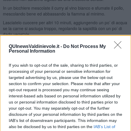
In un bicchiere mescolate il curry al vino bianco e sfumate il pollo,
mescolando bene ed abbassando la fiamma al minimo.
Lasciatelo cuocere per altri 10 minuti, aggiungendo un po’ di acqua
se la carne si asciuga troppo, regolando la sapidità con un po’ di
dado vegetale.
Intanto emulsionate il succo di limone, l’olio e la menta tritata.
QUInewsValdinievole.it -
Do Not Process My
Personal Information
Una volta terminata la cottura del pollo, aggiungete lo yogurt e
regolate di pepe, fate asciugare la salsa fino ad ottenere una
crema densa.
If you wish to opt-out of the sale, sharing to third parties, or
processing of your personal or sensitive information for
Rovesciate una cocotte di riso in ogni piatto facendo attenzione,
aggiungete il pollo, le verdure e condite con l’emulsione di limone e
targeted advertising by us, please use the below opt-out
menta.
section to confirm your selection. Please note that after your
opt-out request is processed you may continue seeing
Rubina Rovini
interest-based ads based on personal information utilized by
us or personal information disclosed to third parties prior to
your opt-out. You may separately opt-out of the further
disclosure of your personal information by third parties on the
IAB’s list of downstream participants. This information may
also be disclosed by us to third parties on the
IAB’s List of
Se vuoi leggere le notizie principali della Toscana iscriviti alla