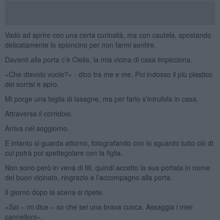
Vado ad aprire con una certa curiosità, ma con cautela, spostando
delicatamente lo spioncino per non farmi sentire.
Davanti alla porta c’è Clelia, la mia vicina di casa impicciona.
«Che diavolo vuole?» - dico tra me e me. Poi indosso il più plastico
dei sorrisi e apro.
Mi porge una teglia di lasagne, ma per farlo s’intrufola in casa.
Attraversa il corridoio.
Arriva nel soggiorno.
E intanto si guarda attorno, fotografando con lo sguardo tutto ciò di
cui potrà poi spettegolare con la figlia.
Non sono però in vena di liti, quindi accetto la sua portata in nome
del buon vicinato, ringrazio e l’accompagno alla porta.
Il giorno dopo la scena si ripete.
«Sai – mi dice – so che sei una brava cuoca. Assaggia i miei
cannelloni».