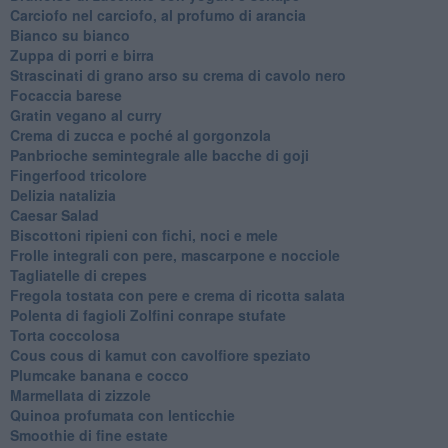
Carciofo nel carciofo, al profumo di arancia
Bianco su bianco
Zuppa di porri e birra
Strascinati di grano arso su crema di cavolo nero
Focaccia barese
Gratin vegano al curry
Crema di zucca e poché al gorgonzola
Panbrioche semintegrale alle bacche di goji
Fingerfood tricolore
Delizia natalizia
Caesar Salad
Biscottoni ripieni con fichi, noci e mele
Frolle integrali con pere, mascarpone e nocciole
Tagliatelle di crepes
Fregola tostata con pere e crema di ricotta salata
Polenta di fagioli Zolfini conrape stufate
Torta coccolosa
Cous cous di kamut con cavolfiore speziato
Plumcake banana e cocco
Marmellata di zizzole
Quinoa profumata con lenticchie
Smoothie di fine estate