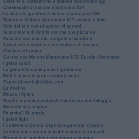
Gelatine al cardamomo e melone mantovano igp
Cheesecake al melone mantovano IGP
Insalata di sgombro e melone mantovano IGP
Risotto al Melone Mantovano IGP, scampi e timo
Sole del sud con riduzione di agrumi
Stracciatella di Andria con melone piccante
Paccheri con scarola, vongole e mandorle
Tartare di luccioperca con melone al tabasco
Crackers di segale
Quinoa con Melone Mantovano IGP, Rucola, Croccante
I gelati salati
La genuinità come primo ingrediente
Muffin salati al curry e granny smith
Zuppa di porri alla birra, con ...
La ribollita
Muscoli ripieni
Risotto arancia e pistacchi mantecato con taleggio
Merenda da campioni
Palamita? Sì, grazie
I gelati light
Fondente di patata, caprino e germogli di porro
Torretta con crostini piccanti e pesto di broccoli
Brunoise di zucchine con yogurt e senape