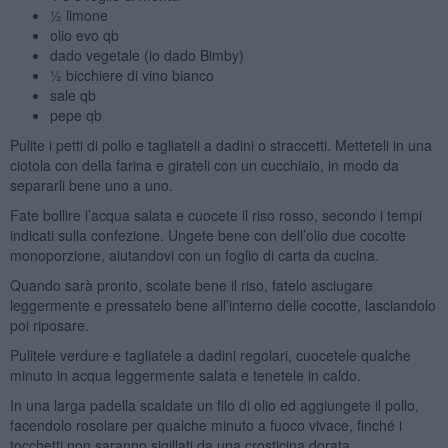
½ limone
olio evo qb
dado vegetale (io dado Bimby)
½ bicchiere di vino bianco
sale qb
pepe qb
Pulite i petti di pollo e tagliateli a dadini o straccetti. Metteteli in una
ciotola con della farina e girateli con un cucchiaio, in modo da
separarli bene uno a uno.
Fate bollire l’acqua salata e cuocete il riso rosso, secondo i tempi
indicati sulla confezione. Ungete bene con dell’olio due cocotte
monoporzione, aiutandovi con un foglio di carta da cucina.
Quando sarà pronto, scolate bene il riso, fatelo asciugare
leggermente e pressatelo bene all’interno delle cocotte, lasciandolo
poi riposare.
Pulitele verdure e tagliatele a dadini regolari, cuocetele qualche
minuto in acqua leggermente salata e tenetele in caldo.
In una larga padella scaldate un filo di olio ed aggiungete il pollo,
facendolo rosolare per qualche minuto a fuoco vivace, finché i
tocchetti non saranno sigillati da una crosticina dorata.