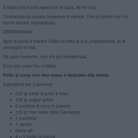
E dopo una nuova ispezione di casa, se ne rivà.
Contrariata da questa invasione di campo, il terzo giorno non mi
faccio trovare impreparata.
DRRRRIIIINNN
Apro la porta e mentre Clelia mi offre la sua preparazione, io le
consegno la mia.
Da quel momento, non s’è più ripresentata.
Ecco con cosa l’ho umiliata…
Pollo al curry con riso rosso e dadolata alla menta
Ingredienti per 2 persone:
250 gr petto di pollo a fette
125 gr yogurt greco
2 cucchiai di curry in polvere
120 gr riso rosso della Camargue
1 zucchina
1 carota
farina qb
4 o 5 foglie di menta