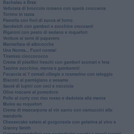
Bachalau a Bras
Vellutata di broccolo romano con speck croccante
Tortino in tazza
Pastella con fiori di zucca al forno
Sandwich con gamberi e zucchine croccanti
Rigatoni con pesto di sedano e roquefort
Verdure ai semi di papavero
Marmellata di albicocche
Una Norma... Fuori norma!
Tiramisù cioccococco
Crema di pisellini freschi con gamberi scottati e feta
Tazzine zucchine, menta e gamberetti
Focaccia ai 7 cereali ciliegie e rosmarino con taleggio
Biscotti al parmigiano e sesamo
Sauté di lupini con ceci e nocciole
Olive toscane al pomodoro
Pollo al curry con riso rosso e dadolata alla menta
Mules au roquefort
Crema di mascarpone al vin santo con cantuccini alle
mandorle
Cheesecake salato al gorgonzola con gelatina al vino e
Granny Smith
Calamari spadellati con pomodorini secchi e pinoli tostati,