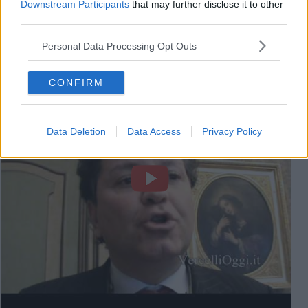
Downstream Participants
that may further disclose it to other
Newsletter QUInews - ToscanaMedia.
Arriva gratis tutti i giorni
third parties.
alle 20:00 direttamente nella tua casella di posta.
Personal Data Processing Opt Outs
Basta cliccare
QUI
Videogallery
CONFIRM
Data Deletion
Data Access
Privacy Policy