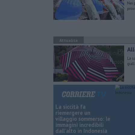
Nei 
prov
Attualità
Al
La s
gial
La siccità fa
riemergere un
villaggio sommerso: le
immagini incredibili
dall'alto in Indonesia