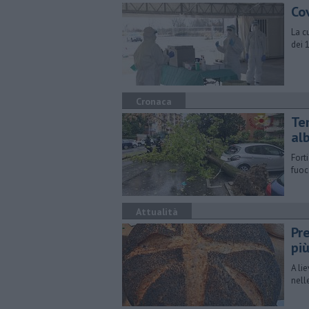
Cov
La c
dei 
Cronaca
Te
alb
Fort
fuoc
Attualità
Pre
pi
A li
nelle