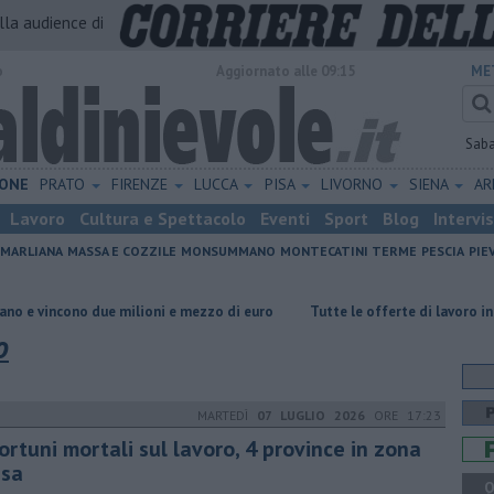
alla audience di
o
Aggiornato alle 09:15
ME
Sab
ONE
PRATO
FIRENZE
LUCCA
PISA
LIVORNO
SIENA
A
Lavoro
Cultura e Spettacolo
Eventi
Sport
Blog
Intervi
MARLIANA
MASSA E COZZILE
MONSUMMANO
MONTECATINI TERME
PESCIA
PIE
due milioni e mezzo di euro
​Tutte le offerte di lavoro in provincia di P
o
MARTEDÌ
07 LUGLIO 2026
ORE 17:23
ortuni mortali sul lavoro, 4 province in zona
ssa
Q