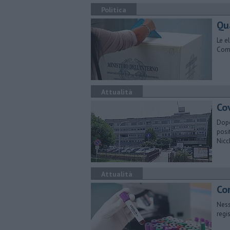
Politica
Qua
Le e
Comu
Attualità
Cov
Dopo
posi
Nicc
Attualità
Cor
Ness
regis