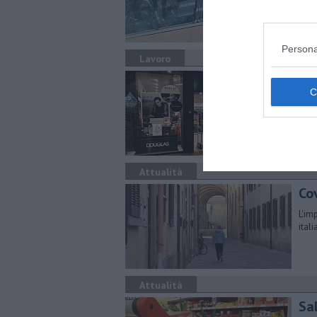
prov
Persona
Lavoro
Cri
Sono
pres
Attualità
Co
L'im
ital
Attualità
Sal