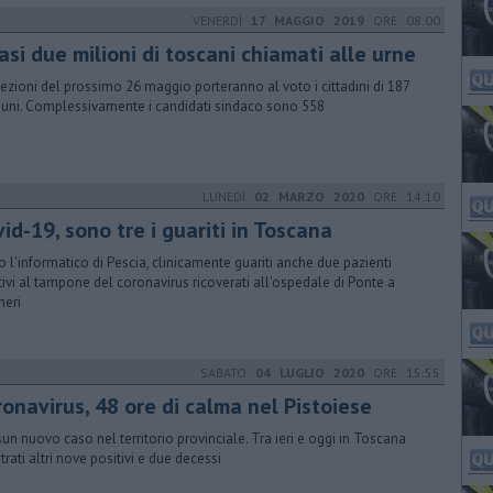
VENERDÌ
17 MAGGIO 2019
ORE 08:00
si due milioni di toscani chiamati alle urne
lezioni del prossimo 26 maggio porteranno al voto i cittadini di 187
ni. Complessivamente i candidati sindaco sono 558
LUNEDÌ
02 MARZO 2020
ORE 14:10
id-19, sono tre i guariti in Toscana
 l'informatico di Pescia, clinicamente guariti anche due pazienti
tivi al tampone del coronavirus ricoverati all'ospedale di Ponte a
heri
SABATO
04 LUGLIO 2020
ORE 15:55
onavirus, 48 ore di calma nel Pistoiese
un nuovo caso nel territorio provinciale. Tra ieri e oggi in Toscana
trati altri nove positivi e due decessi