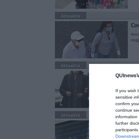
Attualità
Cov
Anco
sogg
Attualità
Cov
QUInewsVa
or
If you wish 
In T
matt
sensitive in
confirm you
continue se
Attualità
information 
Il 
further disc
participants
Tanti
Downstream 