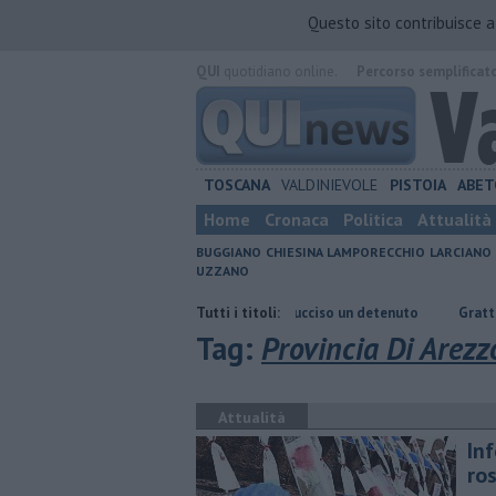
Questo sito contribuisce 
QUI
quotidiano online.
Percorso semplificat
TOSCANA
VALDINIEVOLE
PISTOIA
ABET
Home
Cronaca
Politica
Attualità
BUGGIANO
CHIESINA
LAMPORECCHIO
LARCIANO
UZZANO
iare
Omicidio in carcere, ucciso un detenuto
Tutti i titoli:
Grattano e vincono 
Tag:
Provincia Di Arezz
Attualità
Inf
ro