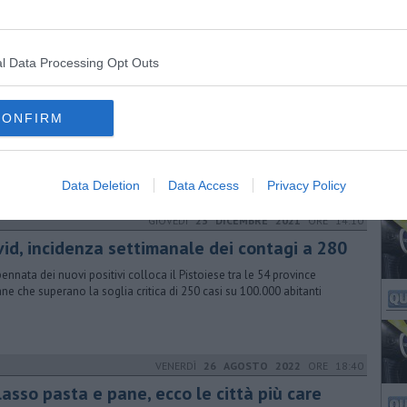
inciale. In Toscana 2379 nuovi casi e 18 decessi
l Data Processing Opt Outs
VENERDÌ
26 MARZO 2021
ORE 13:00
si Douglas, 17 negozi a rischio in Toscana
CONFIRM
 17 le profumerie interessate da una riorganizzazione tra quelle
enti in Toscana, a rischio di chiusura e conseguenti licenziamenti
Data Deletion
Data Access
Privacy Policy
GIOVEDÌ
23 DICEMBRE 2021
ORE 14:10
vid, incidenza settimanale dei contagi a 280
pennata dei nuovi positivi colloca il Pistoiese tra le 54 province
iane che superano la soglia critica di 250 casi su 100.000 abitanti
VENERDÌ
26 AGOSTO 2022
ORE 18:40
asso pasta e pane, ecco le città più care