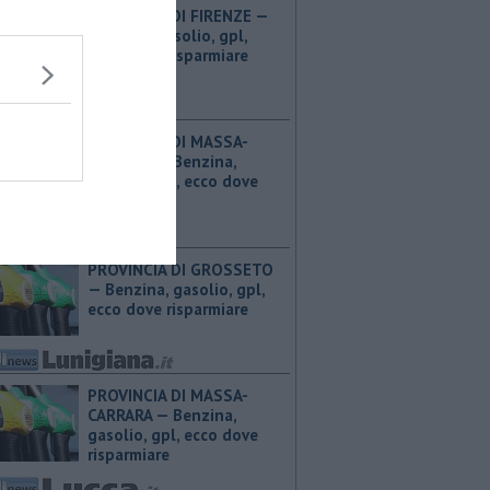
PROVINCIA DI FIRENZE — ​
Benzina, gasolio, gpl,
ecco dove risparmiare
PROVINCIA DI MASSA-
CARRARA — ​Benzina,
gasolio, gpl, ecco dove
risparmiare
PROVINCIA DI GROSSETO
— ​Benzina, gasolio, gpl,
ecco dove risparmiare
PROVINCIA DI MASSA-
CARRARA — ​Benzina,
gasolio, gpl, ecco dove
risparmiare