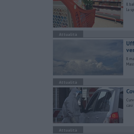
Il b
la s
Attualità
Uff
ve
Il m
Mass
Attualità
Cov
Curv
casi
Attualità