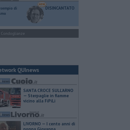
DISINCANTATO
esempio di
ismo
Condoglianze
etwork QUInews
SANTA CROCE SULL'ARNO
— Sterpaglie in fiamme
vicino alla FiPiLi
LIVORNO — I cento anni di
nonna Giovanna