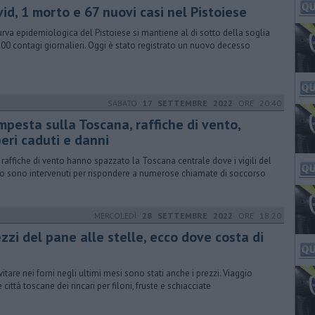
id, 1 morto e 67 nuovi casi nel Pistoiese
urva epidemiologica del Pistoiese si mantiene al di sotto della soglia
100 contagi giornalieri. Oggi è stato registrato un nuovo decesso
SABATO
17 SETTEMBRE 2022
ORE 20:40
mpesta sulla Toscana, raffiche di vento,
eri caduti e danni
i raffiche di vento hanno spazzato la Toscana centrale dove i vigili del
o sono intervenuti per rispondere a numerose chiamate di soccorso
MERCOLEDÌ
28 SETTEMBRE 2022
ORE 18:20
zzi del pane alle stelle, ecco dove costa di
ù
evitare nei forni negli ultimi mesi sono stati anche i prezzi. Viaggio
 città toscane dei rincari per filoni, fruste e schiacciate