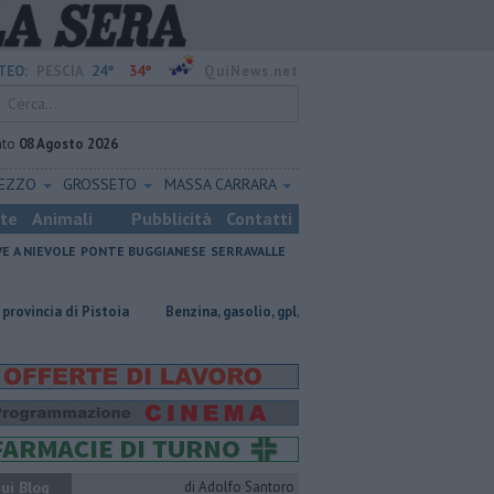
24°
34°
TEO:
PESCIA
QuiNews.net
ato
08 Agosto 2026
REZZO
GROSSETO
MASSA CARRARA
ste
Animali
Pubblicità
Contatti
VE A NIEVOLE
PONTE BUGGIANESE
SERRAVALLE
istoia
​Benzina, gasolio, gpl, ecco dove risparmiare
Omicidio in carc
ui Blog
di Adolfo Santoro