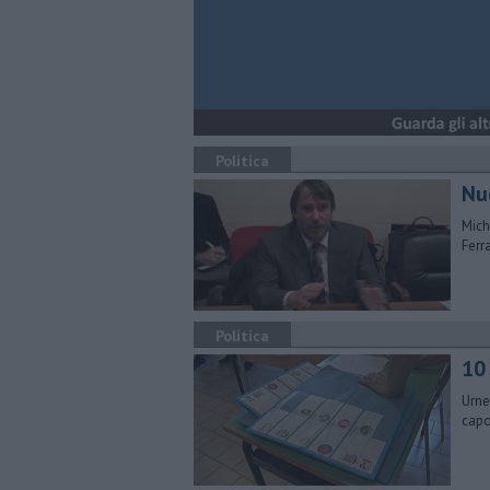
Politica
Nu
Mich
Ferra
Politica
10
Urne
capo