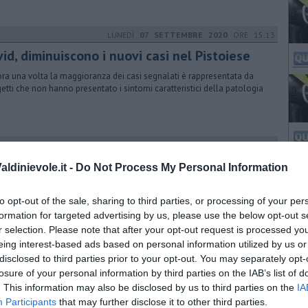
LUNEDÌ
07 SETTEMBRE 2020
ORE 15:13
id, diminuiscono i nuovi casi nel Pistoiese
ra una volta la maggioranza dei casi segnalati è rappresentata da
etti che non hanno presentato i sintomi caratteristici della patologia
DOMENICA
25 OTTOBRE 2020
ORE 14:39
id, nel Pistoiese 161 casi e 1 morto in 24
ldinievole.it -
Do Not Process My Personal Information
e
to opt-out of the sale, sharing to third parties, or processing of your per
oscana sono 14 i deceduti segnalati dalle Asl nel bollettino di metà
ina. Gli attualmente positivi sono incrementati del 10 per cento
formation for targeted advertising by us, please use the below opt-out s
r selection. Please note that after your opt-out request is processed y
eing interest-based ads based on personal information utilized by us or
DOMENICA
01 NOVEMBRE 2020
ORE 14:28
disclosed to third parties prior to your opt-out. You may separately opt-
Covid corre nel Pistoiese, altri 290 positivi
losure of your personal information by third parties on the IAB’s list of
. This information may also be disclosed by us to third parties on the
IA
 sono i nuovi contagi individuati tra ieri e oggi nel territorio
Participants
that may further disclose it to other third parties.