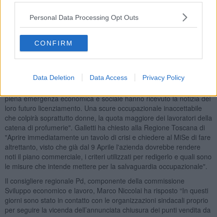
Filcams, Fisascat e Uiltucs si sono opposti ricorrendo al ministero
dello Sviluppo Economico e chiamando l'azienda al tavolo. Un
Personal Data Processing Opt Outs
incontro sarebbe in programma per il 9 Aprile per chiedere il piano
di riorganizzazione e chiarire il capitolo della salvaguardia
CONFIRM
occupazionale.
Sulla vertenza è intervenuta la consigliera regionale Irene
Galletti, capogruppo del Movimento 5 Stelle e componente della
Data Deletion
Data Access
Privacy Policy
commissione Lavoro e Attività Produttive che ha espresso
solidarietà ai dipendenti della catena che "improvvisamente e in
piena emergenza economica e sociale hanno ricevuto la notizia del
loro futuro licenziamento. Una scure occupazionale inaccettabile
che colpirà soprattutto donne, la quota maggiore dei lavoratori della
catena di profumerie". Galletti ha chiesto alla Regione Toscana di
"Aprire immediatamente un tavolo di crisi e chiedere al MiSe di fare
altrettanto, visto che già dal 9 Aprile l'azienda dovrebbe rendere
noti il piano commerciale, i criteri utilizzati per redigerlo e quali sono
le misure che intende mettere per la salvaguardia occupazionale".
Il consigliere regionale Pd, componente della commissione
Sviluppo economico e lavoro, Marco Niccolai ha risposto
“In questi
giorni sono stato in contatto con le organizzazioni sindacali proprio
per seguire la vicenda dell’annunciata chiusura dei punti vendita da