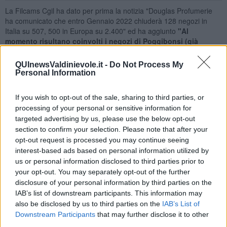
La Filcams Cgil ha dato per prima la notizia "Douglas Profumerie
ha comunicato che entro Gennaio 2022 chiuderà 128 negozi in
Italia su 507, 500 in Europa su 2.400" ed ha aggiunto
"Al
momento risultano coinvolti i negozi di Poggibonsi (già
chiuso), Calenzano, Pisa, Venturina, Navacchio, Montecatini
Terme, Piombino, Follonica, Pistoia, Siena e Borgo San
QUInewsValdinievole.it -
Do Not Process My
Lorenzo".
Personal Information
I punti vendita per i quali è prevista la riorganizzazione
dovrebbero
essere 17 in tutta la Toscana
, 2 a
Firenze
che ha negozi in viale
If you wish to opt-out of the sale, sharing to third parties, or
dei Mille, via Panzani e via Milanesi oltre che in provincia, 1 a
Prato
processing of your personal or sensitive information for
che ha negozi in Corso Garibaldi, Via Ricasoli, via Targetti, via
targeted advertising by us, please use the below opt-out
Pistoiese, Parco Prato ed altri in provincia, 3 a
Siena
che ha negozi
section to confirm your selection. Please note that after your
in via Banchi di Sotto, piazza Matteotti, Via Massetana Romana ed
opt-out request is processed you may continue seeing
altri in provincia,
3 a
Pisa
che ha negozi in via Matteucci e Corso
interest-based ads based on personal information utilized by
Italia oltre che in provincia, 2 a
Livorno
che ha negozi in via Gino
us or personal information disclosed to third parties prior to
Graziani, via Grande, via Ricasoli ed altri in provincia, 2 a
Pistoia
your opt-out. You may separately opt-out of the further
che ha negozi in piazza Gavinana e via Buozzi, 2 a
Grosseto
che
disclosure of your personal information by third parties on the
ha negozi in Corso Carducci, via della Pace, Via Ecuador, 1 a
IAB’s list of downstream participants. This information may
Massa
che ha negozi in via Marina Vecchia e via Massa Avenza
also be disclosed by us to third parties on the
IAB’s List of
oltre che in provincia, ed 1 ad
Arezzo
che ha negozi in Corso Italia
Downstream Participants
that may further disclose it to other
e viale Giovanni Amendola oltre che nella provincia.
third parties.