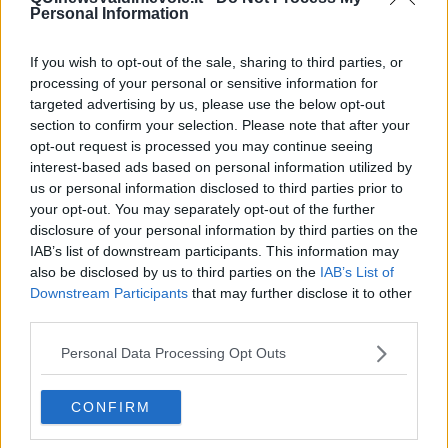
Personal Information
fino a 7 euro, a
Livorno
si viaggia intorno ai 3,3 euro (+3%), un po’
meno ad
Arezzo
con 3,05 euro, dove però si registra un
incremento del 13%.
Siena
è invece la provincia meno cara: 2,68
If you wish to opt-out of the sale, sharing to third parties, or
euro per un chilo di pane.
processing of your personal or sensitive information for
targeted advertising by us, please use the below opt-out
section to confirm your selection. Please note that after your
opt-out request is processed you may continue seeing
interest-based ads based on personal information utilized by
I dati arrivano da Coldiretti Toscana sulla base dell’analisi dati Istat
us or personal information disclosed to third parties prior to
e dell’Osservatorio dei Prezzi del Mise secondo cui le famiglie
toscane spenderanno
60 milioni di euro in più nel 2022
per non
your opt-out. You may separately opt-out of the further
far mancare sulle tavole filoni e rosette. Di seguito ecco la tabella
disclosure of your personal information by third parties on the
con prezzi e rincari nelle province in cui il dato è stato rilevato.
IAB’s list of downstream participants. This information may
also be disclosed by us to third parties on the
IAB’s List of
Downstream Participants
that may further disclose it to other
third parties.
Personal Data Processing Opt Outs
CONFIRM