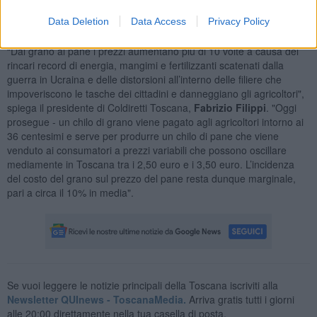
Data Deletion
Data Access
Privacy Policy
Fonte: Coldiretti su dati Istat ed Osservatorio Prezzi Mise
“Dal grano al pane i prezzi aumentano più di 10 volte a causa dei
rincari record di energia, mangimi e fertilizzanti scatenati dalla
guerra in Ucraina e delle distorsioni all’interno delle filiere che
impoveriscono le tasche dei cittadini e danneggiano gli agricoltori",
spiega il presidente di Coldiretti Toscana,
Fabrizio Filippi
. "Oggi
prosegue - un chilo di grano viene pagato agli agricoltori intorno ai
36 centesimi e serve per produrre un chilo di pane che viene
venduto ai consumatori a prezzi variabili che possono oscillare
mediamente in Toscana tra i 2,50 euro e i 3,50 euro. L’incidenza
del costo del grano sul prezzo del pane resta dunque marginale,
pari a circa il 10% in media".
Se vuoi leggere le notizie principali della Toscana iscriviti alla
Newsletter QUInews - ToscanaMedia.
Arriva gratis tutti i giorni
alle 20:00 direttamente nella tua casella di posta.