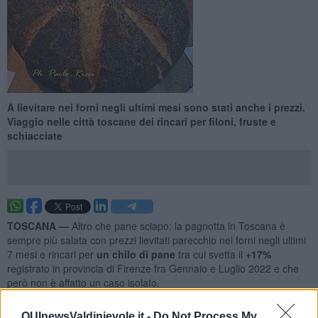
A lievitare nei forni negli ultimi mesi sono stati anche i prezzi.
Viaggio nelle città toscane dei rincari per filoni, fruste e
schiacciate
TOSCANA —
Altro che pane sciapo: la pagnotta in Toscana è
sempre più salata con prezzi lievitati parecchio nei forni negli ultimi
7 mesi e rincari per
un chilo di pane
tra cui svetta il
+17%
registrato in provincia di Firenze fra Gennaio e Luglio 2022 e che
però non è affatto un caso isolato.
Se a
Firenze
la pagnotta da un chilo costa mediamente
3,54 euro
QUInewsValdinievole.it -
Do Not Process My
con un aumento del 17% rispetto all’inizio dell’anno e con punte