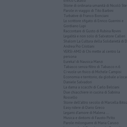
Enrico Catassi
Storie di ordinaria umanità di Nicolò Ste
Parole in viaggio di Tito Barbini
Turbative di Franco Bonciani
Lo scrittore sfigato di Enrico Guerrini e
Gordiano Lupi
Raccontare di Gusto di Rubina Rovini
Legalità e non solo di Salvatore Calleri
Shalom La Cultura della Solidarietà di 
Andrea Pio Cristiani
VERSI-AMO di Chi mette al centro la
persona
Eureka! di Nausica Manzi
Tabasco senza filtro di Tabasco n.6
Ci vuole un fisico di Michele Campisi
Economia e territorio, da globale a loca
Daniele Salvadori
La dama a scacchi di Carlo Belciani
Due chiacchiere in cucina di Sabrina
Rossello
Storie dell'altro secolo di Marcella Bito
Easy ridere di Dario Greco
Legami d'amore di Malena ...
Musica e dintorni di Fausto Pirìto
Parole milonguere di Maria Caruso