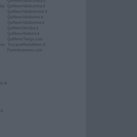
QuiNewsValdichiana.it
lla
QuiNewsValdicornia.it
QuiNewsValdinievole.it
QuiNewsValdisieve.it
QuiNewsValtiberina.it
QuiNewsVersilia.it
QuiNewsVolterra.it
QuiNewsTango.com
Don
ToscanaMediaNews.it
Fiorentinanews.com
le di
zzi