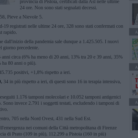
provincia di Pistoia, certificati dalla Asl nelle ultime
24 ore. Non sono stati segnalati decessi.
 58, Pieve a Nievole 5.
-19 registrati nelle ultime 24 ore, 328 sono stati confermati con
A
t rapido.
one dall'inizio della pandemia sale dunque a 1.425.505. I nuovi
del giorno precedente.
55 anni circa (6% ha meno di 20 anni, 13% tra 20 e 39 anni, 35%
 ha 80 anni o più).
A
.735 positivi, +1,8% rispetto a ieri.
9,
34 in più rispetto a ieri, di questi sono 16 in terapia intensiva,
i eseguiti 1.176 tamponi molecolari e 10.052 tamponi antigenici
A
vo. Sono invece 2.791 i soggetti testati, escludendo i tamponi di
tivo.
ntro, 705 nella Nord Ovest, 431 nella Sud Est.
dell'emergenza nei comuni della Città metropolitana di Firenze
ncia di Prato (109 in più), 112.299 a Pistoia (160 in più)