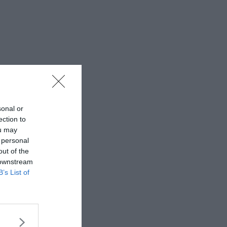
sonal or
ection to
ou may
 personal
out of the
 downstream
B’s List of