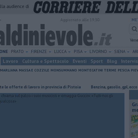
alla audience di
o
Aggiornato alle 19:30
ME
Vene
ONE
PRATO
FIRENZE
LUCCA
PISA
LIVORNO
SIENA
A
Lavoro
Cultura e Spettacolo
Eventi
Sport
Blog
Intervi
MARLIANA
MASSA E COZZILE
MONSUMMANO
MONTECATINI TERME
PESCIA
PIE
erte di lavoro in provincia di Pistoia
​Benzina, gasolio, gpl, ecco dove ri
Gr
me