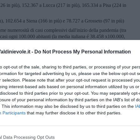
26 in più), 152.367 a Lucca (217 in più), 165.334 a Pisa (224 in
), 102.654 a Siena (166 in più) e 78.727 a Grosseto (97 in più)
ome numerosità di casi complessivi dall'inizio della pandemia (tra
 casi ogni 100.000 abitanti (la media italiana é 38.458 x100.000,
tifica con il tasso più alto é Lucca (con 39.683 casi ogni 100
ivorno (39.291). La più bassa concentrazione si riscontra a Prato
ldinievole.it -
Do Not Process My Personal Information
é presentano sintomi lievi che non richiedono cure ospedaliere o
to opt-out of the sale, sharing to third parties, or processing of your per
o a ieri, più 1,7%).
formation for targeted advertising by us, please use the below opt-out s
 tutti gli effetti, da un punto di vista virale, certificati con
r selection. Please note that after your opt-out request is processed y
eing interest-based ads based on personal information utilized by us or
disclosed to third parties prior to your opt-out. You may separately opt-
o dell'epidemia: 3.410 nella Città metropolitana di Firenze, 882
losure of your personal information by third parties on the IAB’s list of
 Massa Carrara, 1.013 a Lucca, 1.217 a Pisa, 815 a Livorno, 699
. This information may also be disclosed by us to third parties on the
IA
anno aggiunte 154 persone decedute sul suolo toscano ma erano
Participants
that may further disclose it to other third parties.
l Data Processing Opt Outs