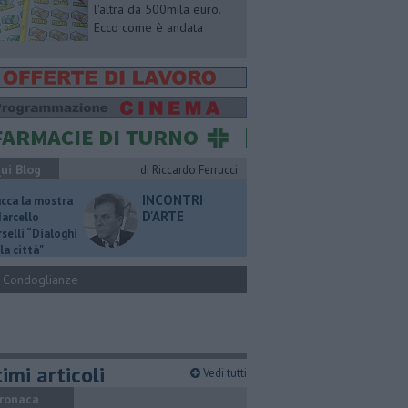
l'altra da 500mila euro.
Ecco come è andata
ui Blog
di Riccardo Ferrucci
INCONTRI
ucca la mostra
D'ARTE
Marcello
selli “Dialoghi
la città"
Condoglianze
imi articoli
Vedi tutti
ronaca