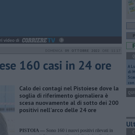
DOMENICA
09 OTTOBRE 2022
ORE 11:17
Q
iese 160 casi in 24 ore
A L
di 
Scar
con 
Calo dei contagi nel Pistoiese dove la
QUI
soglia di riferimento giornaliera è
scesa nuovamente al di sotto dei 200
positivi nell'arco delle 24 ore
Ult
PISTOIA —
Sono 160 i nuovi positivi rilevati in
C