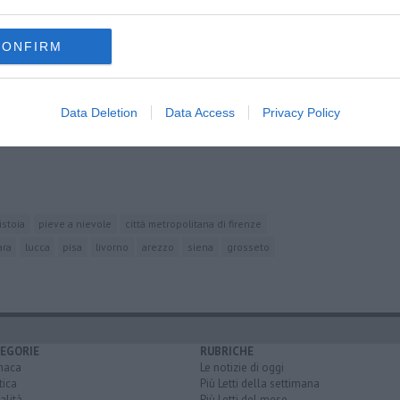
oscana iscriviti alla
Newsletter QUInews - ToscanaMedia.
CONFIRM
amente nella tua casella di posta.
Data Deletion
Data Access
Privacy Policy
istoia
pieve a nievole
città metropolitana di firenze
ara
lucca
pisa
livorno
arezzo
siena
grosseto
EGORIE
RUBRICHE
naca
Le notizie di oggi
tica
Più Letti della settimana
alità
Più Letti del mese