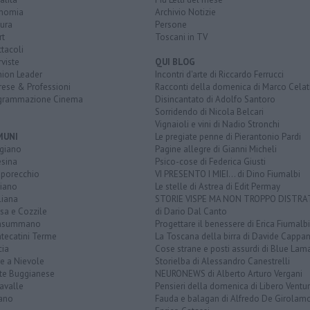
nomia
Archivio Notizie
ura
Persone
rt
Toscani in TV
tacoli
rviste
QUI BLOG
nion Leader
Incontri d'arte di Riccardo Ferrucci
rese & Professioni
Racconti della domenica di Marco Celat
grammazione Cinema
Disincantato di Adolfo Santoro
Sorridendo di Nicola Belcari
Vignaioli e vini di Nadio Stronchi
MUNI
Le pregiate penne di Pierantonio Pardi
giano
Pagine allegre di Gianni Micheli
esina
Psico-cose di Federica Giusti
porecchio
VI PRESENTO I MIEI... di Dino Fiumalbi
ciano
Le stelle di Astrea di Edit Permay
liana
STORIE VISPE MA NON TROPPO DISTR
sa e Cozzile
di Dario Dal Canto
nsummano
Progettare il benessere di Erica Fiumalbi
tecatini Terme
La Toscana della birra di Davide Cappan
cia
Cose strane e posti assurdi di Blue Lam
e a Nievole
Storielba di Alessandro Canestrelli
te Buggianese
NEURONEWS di Alberto Arturo Vergani
avalle
Pensieri della domenica di Libero Ventur
ano
Fauda e balagan di Alfredo De Girolam