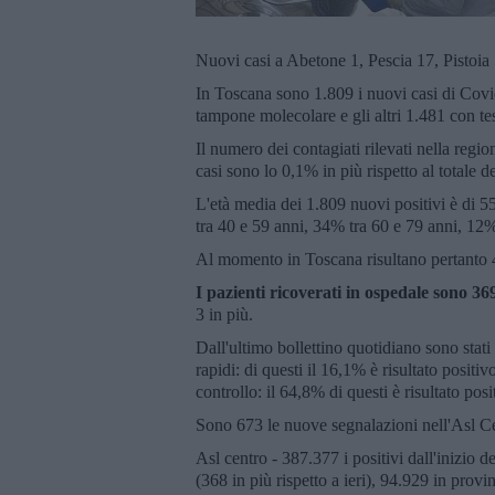
Nuovi casi a Abetone 1, Pescia 17, Pistoia
In Toscana sono 1.809 i nuovi casi di Covid
tampone molecolare e gli altri 1.481 con tes
Il numero dei contagiati rilevati nella regi
casi sono lo 0,1% in più rispetto al totale 
L'età media dei 1.809 nuovi positivi è di 
tra 40 e 59 anni, 34% tra 60 e 79 anni, 12%
Al momento in Toscana risultano pertanto 45
I pazienti ricoverati in ospedale sono 36
3 in più.
Dall'ultimo bollettino quotidiano sono stat
rapidi: di questi il 16,1% è risultato positi
controllo: il 64,8% di questi è risultato posi
Sono 673 le nuove segnalazioni nell'Asl Ce
Asl centro - 387.377 i positivi dall'inizio 
(368 in più rispetto a ieri), 94.929 in provi