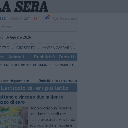
23°
37°
TEO:
PESCIA
QuiNews.net
rdì
07 Agosto 2026
REZZO
GROSSETO
MASSA CARRARA
ste
Animali
Pubblicità
Contatti
VE A NIEVOLE
PONTE BUGGIANESE
SERRAVALLE
sparmiare
Omicidio in carcere, ucciso un detenuto
Grattano e vinco
L'articolo di ieri più letto
attano e vincono due milioni e
zzo di euro
Doppio colpo in Toscana
con due tagliandi che
hanno assicurato vincite da
sogno, una da 2 milioni e