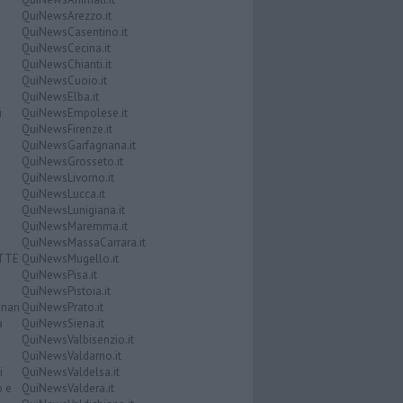
QuiNewsArezzo.it
QuiNewsCasentino.it
QuiNewsCecina.it
QuiNewsChianti.it
QuiNewsCuoio.it
QuiNewsElba.it
i
QuiNewsEmpolese.it
QuiNewsFirenze.it
QuiNewsGarfagnana.it
QuiNewsGrosseto.it
QuiNewsLivorno.it
QuiNewsLucca.it
QuiNewsLunigiana.it
QuiNewsMaremma.it
QuiNewsMassaCarrara.it
ATTE
QuiNewsMugello.it
QuiNewsPisa.it
QuiNewsPistoia.it
nari
QuiNewsPrato.it
a
QuiNewsSiena.it
QuiNewsValbisenzio.it
QuiNewsValdarno.it
i
QuiNewsValdelsa.it
o e
QuiNewsValdera.it