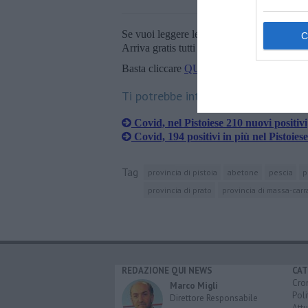
Se vuoi leggere le notizie principali della T
Arriva gratis tutti i giorni alle 20:00 dirett
Basta cliccare
QUI
Ti potrebbe interessare anche:
Covid, nel Pistoiese 210 nuovi positivi
Covid, 194 positivi in più nel Pistoiese
Tag
provincia di pistoia
abetone
pescia
p
provincia di prato
provincia di massa-carr
REDAZIONE QUI NEWS
CAT
Cro
Marco Migli
Poli
Direttore Responsabile
Attu