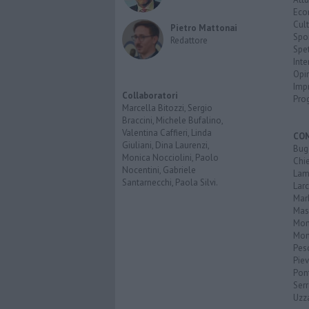
Eco
Cult
Pietro Mattonai
Spo
Redattore
Spet
Inte
Opi
Imp
Collaboratori
Pro
Marcella Bitozzi, Sergio
Braccini, Michele Bufalino,
Valentina Caffieri, Linda
CO
Giuliani, Dina Laurenzi,
Bug
Monica Nocciolini, Paolo
Chi
Nocentini, Gabriele
Lam
Santarnecchi, Paola Silvi.
Lar
Mar
Mas
Mo
Mon
Pes
Piev
Pon
Serr
Uzz