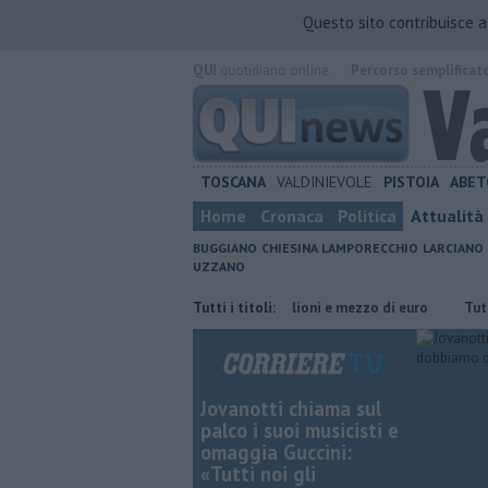
Questo sito contribuisce 
QUI
quotidiano online.
Percorso semplificat
TOSCANA
VALDINIEVOLE
PISTOIA
ABET
Home
Cronaca
Politica
Attualità
BUGGIANO
CHIESINA
LAMPORECCHIO
LARCIANO
UZZANO
nuto
Grattano e vincono due milioni e mezzo di euro
Tutti i titoli:
​Tutte le off
Jovanotti chiama sul
palco i suoi musicisti e
omaggia Guccini:
«Tutti noi gli