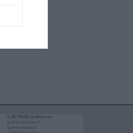
IL NETWORK QuiNews.net
QuiNewsAbetone.it
QuiNewsAmiata.it
QuiNewsAnimali.it