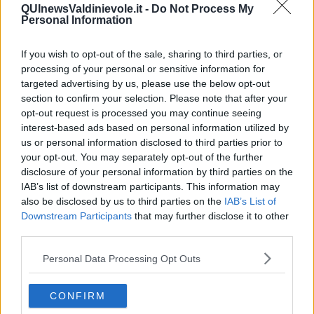
essere il centro della mediazione, non il portatore d’acqua verso
QUInewsValdinievole.it -
Do Not Process My
nessuno che si autopropone alla testa del corteo.
Personal Information
Il popolo della sinistra potrebbe arrabbiasi molto verso gli
irresponsabili, per non usare termini peggiori, con tutti coloro che
If you wish to opt-out of the sale, sharing to third parties, or
sembra pongano veti e pregiudiziali per rendere più difficile la
processing of your personal or sensitive information for
formazione della alleanza a sinistra.
targeted advertising by us, please use the below opt-out
Niente veti di nessuno verso nessuno.
section to confirm your selection. Please note that after your
E poi si lavori in queste ore per includere, senza veti, pregiudizi ma
opt-out request is processed you may continue seeing
con grande radicalita' sui contenuti, sui programmi. Lavori per unire
interest-based ads based on personal information utilized by
tutta la sinistra, unire il mondo cattolico democratico, le
us or personal information disclosed to third parties prior to
associazioni.
your opt-out. You may separately opt-out of the further
disclosure of your personal information by third parties on the
Messaggi chiari: Il 17 dobbiamo stare a Roma con il popolo della
IAB’s list of downstream participants. This information may
CGIL, il 18 sempre a Roma con la Falcone e gli altri aderenti, Il
primo luglio con una grande iniziativa insieme a campo
also be disclosed by us to third parties on the
IAB’s List of
progressista.
Downstream Participants
that may further disclose it to other
Uniamo, uniamo, uniamo.
third parties.
I leader verranno dopo.
Personal Data Processing Opt Outs
Tito Barbini
CONFIRM