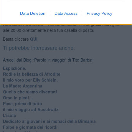
Data Deletion
Data Access
Privacy Policy
Se vuoi leggere le notizie principali della Toscana iscriviti alla
Newsletter QUInews - ToscanaMedia.
Arriva gratis tutti i giorni
alle 20:00 direttamente nella tua casella di posta.
Basta cliccare
QUI
Ti potrebbe interessare anche:
Articoli dal Blog “Parole in viaggio” di Tito Barbini
Espiazione.
Rodi e la bellezza di Afrodite
​Il mio voto per Elly Schlein.
​La Madre Argentina
Quello che siamo diventati
Orso in piedi…
​Pace, prima di tutto
​il mio viaggio ad Auschwitz.
​L’isola
Dedicato ai giovani e ai monaci della Birmania
​Foibe e giornata dei ricordi