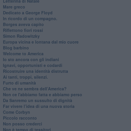
Letterina di Natale
Mare greco
​Dedicato a George Floyd
​In ricordo di un compagno.
Borges aveva capito
Riflettono fiori rossi
Simon Radowitzky
Europa vicina e lontana dal mio cuore
Blog barbino
Welcome to America
​Io sto ancora con gli indiani
​Ignavi, opportunisti e codardi
Ricostruire una identità distrutta
Ai tanti, troppi, silenzi.
​Furto di umanità
​Che ve ne sembra dell’America?
Non ce l'abbiamo fatta e abbiamo perso
​Da Sanremo un sussulto di dignità
Far vivere l’idea di una nuova storia
Come Corbyn
Piccolo racconto
Non posso crederci
Non è tempo di tessitori