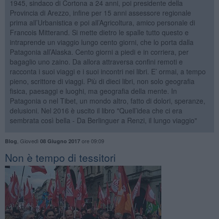
1945, sindaco di Cortona a 24 anni, poi presidente della
Provincia di Arezzo, infine per 15 anni assessore regionale
prima all’Urbanistica e poi all’Agricoltura, amico personale di
Francois Mitterand. Si mette dietro le spalle tutto questo e
intraprende un viaggio lungo cento giorni, che lo porta dalla
Patagonia all’Alaska. Cento giorni a piedi e in corriera, per
bagaglio uno zaino. Da allora attraversa confini remoti e
racconta i suoi viaggi e i suoi incontri nei libri. E’ ormai, a tempo
pieno, scrittore di viaggi. Più di dieci libri, non solo geografia
fisica, paesaggi e luoghi, ma geografia della mente. In
Patagonia o nel Tibet, un mondo altro, fatto di dolori, speranze,
delusioni. Nel 2016 è uscito il libro "Quell’idea che ci era
sembrata così bella - Da Berlinguer a Renzi, il lungo viaggio"
,
Giovedì
ore 09:09
Blog
08 Giugno 2017
Non è tempo di tessitori