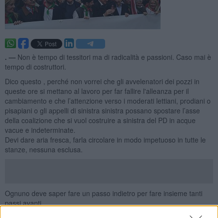
. —
Non è tempo di tessitori ma di radicalità e passioni. Caso mai è
tempo di costruttori.
Dico questo , perché non vorrei che gli avvelenatori dei pozzi in
queste ore si mettano al lavoro per far fallire l'alleanza per il
cambiamento e che l’attenzione verso i moderati lettiani, prodiani o
pisapiani o gli appelli di sinistra sinistra possano spostare l’asse
della coalizione che si vuol costruire a sinistra del PD in acque
vacue e indeterminate.
Devi dare aria fresca, farla circolare in modo impetuoso in tutte le
stanze, nessuna esclusa.
Ognuno deve saper fare un passo indietro per fare insieme tanti
passi avanti.
Articolo 1 il Movimento dei democratici e progressisti
deve