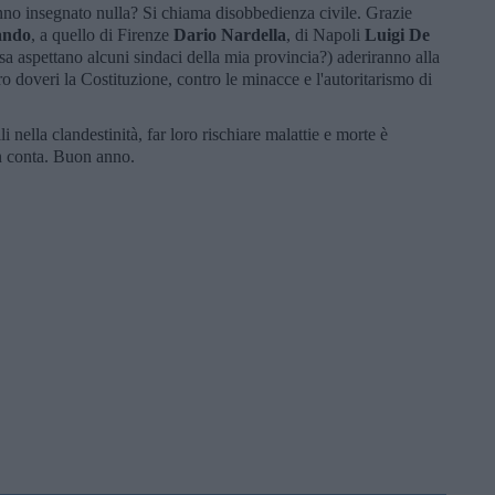
nno insegnato nulla? Si chiama disobbedienza civile. Grazie
ando
, a quello di Firenze
Dario Nardella
, di Napoli
Luigi De
cosa aspettano alcuni sindaci della mia provincia?) aderiranno alla
oro doveri la Costituzione, contro le minacce e l'autoritarismo di
 nella clandestinità, far loro rischiare malattie e morte è
n conta. Buon anno.