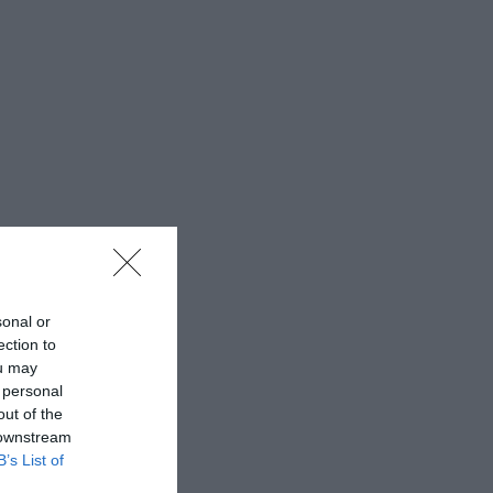
sonal or
ection to
ou may
 personal
out of the
 downstream
B’s List of