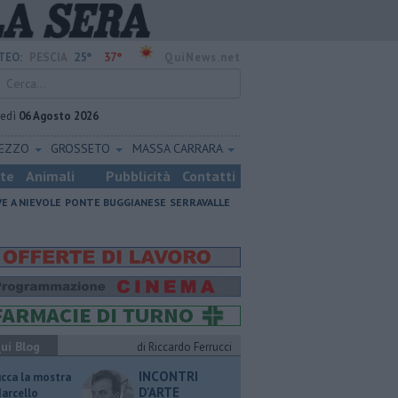
25°
37°
TEO:
PESCIA
QuiNews.net
vedì
06 Agosto 2026
REZZO
GROSSETO
MASSA CARRARA
ste
Animali
Pubblicità
Contatti
VE A NIEVOLE
PONTE BUGGIANESE
SERRAVALLE
ui Blog
di Riccardo Ferrucci
INCONTRI
ucca la mostra
D'ARTE
Marcello