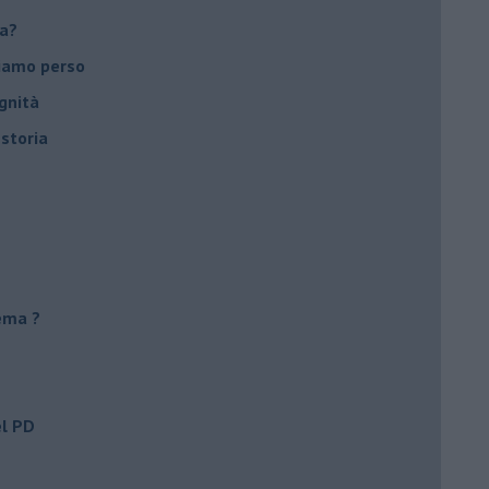
ca?
biamo perso
gnità
 storia
ema ?
el PD