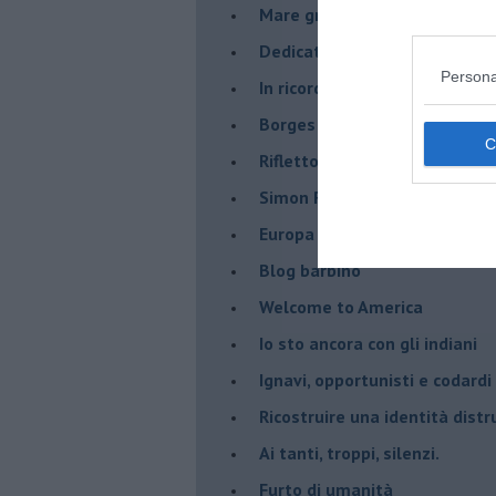
Mare greco
​Dedicato a George Floyd
Persona
​In ricordo di un compagno.
Borges aveva capito
Riflettono fiori rossi
Simon Radowitzky
Europa vicina e lontana dal m
Blog barbino
Welcome to America
​Io sto ancora con gli indiani
​Ignavi, opportunisti e codardi
Ricostruire una identità distr
Ai tanti, troppi, silenzi.
​Furto di umanità