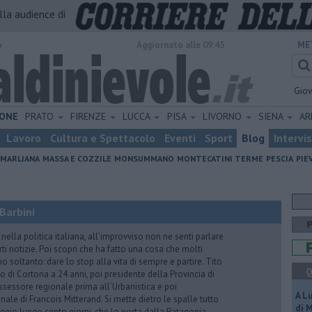
alla audience di
o
Aggiornato alle 09:45
ME
Gio
ONE
PRATO
FIRENZE
LUCCA
PISA
LIVORNO
SIENA
A
Lavoro
Cultura e Spettacolo
Eventi
Sport
Blog
Intervi
MARLIANA
MASSA E COZZILE
MONSUMMANO
MONTECATINI TERME
PESCIA
PIE
Barbini
nella politica italiana, all’improvviso non ne senti parlare
ti notizie. Poi scopri che ha fatto una cosa che molti
 soltanto: dare lo stop alla vita di sempre e partire. Tito
Q
o di Cortona a 24 anni, poi presidente della Provincia di
assessore regionale prima all’Urbanistica e poi
A L
nale di Francois Mitterand. Si mette dietro le spalle tutto
di 
ggio lungo cento giorni, che lo porta dalla Patagonia