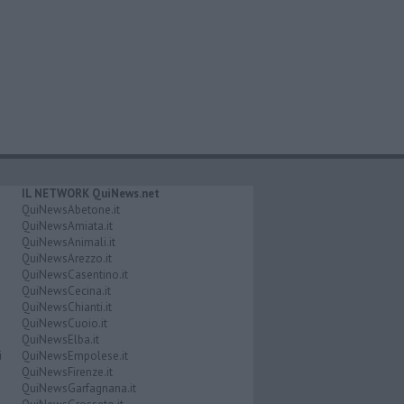
IL NETWORK QuiNews.net
QuiNewsAbetone.it
QuiNewsAmiata.it
QuiNewsAnimali.it
QuiNewsArezzo.it
QuiNewsCasentino.it
QuiNewsCecina.it
QuiNewsChianti.it
QuiNewsCuoio.it
QuiNewsElba.it
i
QuiNewsEmpolese.it
QuiNewsFirenze.it
QuiNewsGarfagnana.it