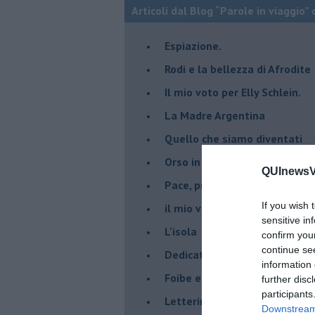
Articoli dal Blog “Parole in viaggio” 
Espiazione.
Rodi e la bellezza di Afrodite
​Il mio voto per Elly Schlein.
​La Madre Argentina
Quello che siamo diventati
Orso in piedi…
QUInewsVa
​Pace, prima di tutto
If you wish 
​il mio viaggio ad Auschwitz.
sensitive in
​L’isola
confirm you
continue se
Dedicato ai giovani e ai mona
information 
​Foibe e giornata dei ricordi
further disc
participants
Letterina di Natale
Downstream 