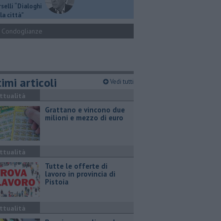
selli “Dialoghi
la città"
Condoglianze
imi articoli
Vedi tutti
ttualità
Grattano e vincono due
milioni e mezzo di euro
ttualità
​Tutte le offerte di
lavoro in provincia di
Pistoia
ttualità