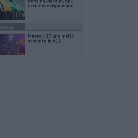
​Benzina, gasolio, gpl,
ecco dove risparmiare
ronaca
Muore a 27 anni nello
schianto in A11