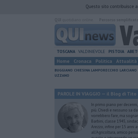
Questo sito contribuisce 
QUI
quotidiano online.
Percorso semplificat
TOSCANA
VALDINIEVOLE
PISTOIA
ABET
Home
Cronaca
Politica
Attualità
BUGGIANO
CHIESINA
LAMPORECCHIO
LARCIANO
UZZANO
PAROLE IN VIAGGIO — il Blog di Tito 
In primo piano per decenni, 
più. Chiedi e nessuno sa dar
vorrebbero fare, ma sognano
Barbini, classe 1945, sindac
Arezzo, infine per 15 anni 
all’Agricoltura, amico perso
questo e intraprende un via