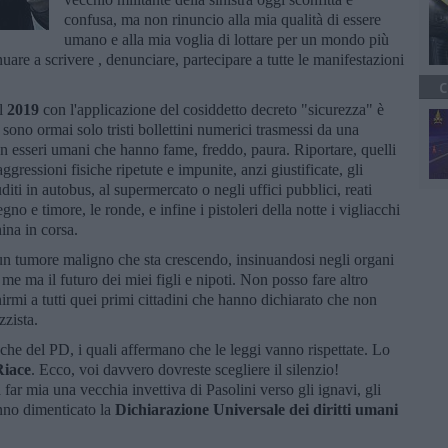
confusa, ma non rinuncio alla mia qualità di essere
umano e alla mia voglia di lottare per un mondo più
are a scrivere , denunciare, partecipare a tutte le manifestazioni
C
el
2019
con l'applicazione del cosiddetto decreto "sicurezza" è
ono ormai solo tristi bollettini numerici trasmessi da una
non esseri umani che hanno fame, freddo, paura. Riportare, quelli
ggressioni fisiche ripetute e impunite, anzi giustificate, gli
uditi in autobus, al supermercato o negli uffici pubblici, reati
gno e timore, le ronde, e infine i pistoleri della notte i vigliacchi
hina in corsa.
un tumore maligno che sta crescendo, insinuandosi negli organi
 me ma il futuro dei miei figli e nipoti. Non posso fare altro
rmi a tutti quei primi cittadini che hanno dichiarato che non
zzista.
che del PD, i quali affermano che le leggi vanno rispettate. Lo
Riace
. Ecco, voi davvero dovreste scegliere il silenzio!
 far mia una vecchia invettiva di Pasolini verso gli ignavi, gli
anno dimenticato la
Dichiarazione Universale dei diritti umani