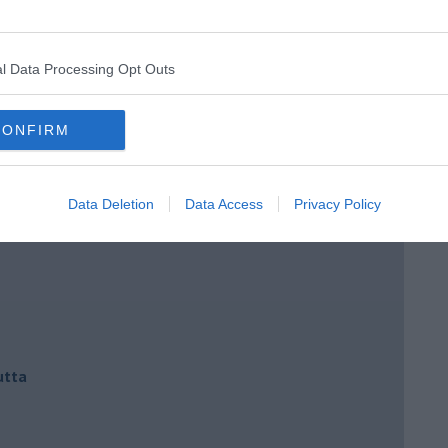
l Data Processing Opt Outs
CONFIRM
Data Deletion
Data Access
Privacy Policy
io cuore
utta