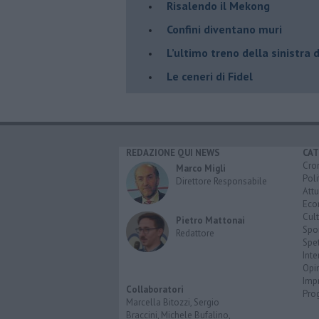
Risalendo il Mekong
Confini diventano muri
L’ultimo treno della sinistra 
Le ceneri di Fidel
REDAZIONE QUI NEWS
CAT
Cro
Marco Migli
Poli
Direttore Responsabile
Attu
Eco
Cult
Pietro Mattonai
Spo
Redattore
Spet
Inte
Opi
Imp
Collaboratori
Pro
Marcella Bitozzi, Sergio
Braccini, Michele Bufalino,