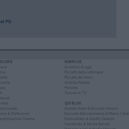
del PD
EGORIE
RUBRICHE
naca
Le notizie di oggi
tica
Più Letti della settimana
alità
Più Letti del mese
nomia
Archivio Notizie
ura
Persone
rt
Toscani in TV
tacoli
rviste
QUI BLOG
nion Leader
Incontri d'arte di Riccardo Ferrucci
rese & Professioni
Racconti della domenica di Marco Celat
grammazione Cinema
Disincantato di Adolfo Santoro
Sorridendo di Nicola Belcari