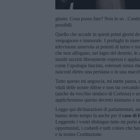
giusto. Cosa posso fare? Non lo so . Continu
possibili.
Quello che accade in questi primi giorni d
vergognoso e immorale. I profughi in mare s
televisione asservita ai potenti di turno e 
che non affogano, nei lager del deserto, le a
insulti razzisti liberamente espressi e appla
come l’apologia fascista, esternati senza rite
nascosti dietro una persiana o in una macc
Tutto questo mi angoscia, mi mette paura, 
vitali delle nostre difese e non sta cercando
(anche da vecchio sindaco di Cortona) e uni
applicheranno questo decreto inumano e ra
Leggo qui dichiarazioni di parlamentari, an
hanno detto tempo fa anche per il
caso di 
Leggendo i vostri distinguo tutto mi porta a
opportunisti, i codardi e tutti coloro che h
e la nostra Costituzione.