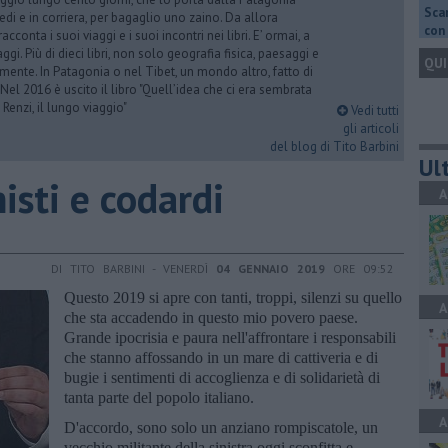
Scar
iedi e in corriera, per bagaglio uno zaino. Da allora
con 
acconta i suoi viaggi e i suoi incontri nei libri. E’ ormai, a
ggi. Più di dieci libri, non solo geografia fisica, paesaggi e
QUI
mente. In Patagonia o nel Tibet, un mondo altro, fatto di
 Nel 2016 è uscito il libro "Quell’idea che ci era sembrata
 Renzi, il lungo viaggio"
Vedi tutti
gli articoli
del blog di Tito Barbini
Ult
nisti e codardi
A
DI TITO BARBINI - VENERDÌ
04 GENNAIO 2019
ORE 09:52
Questo 2019 si apre con tanti, troppi, silenzi su quello
A
che sta accadendo in questo mio povero paese.
Grande ipocrisia e paura nell'affrontare i responsabili
che stanno affossando in un mare di cattiveria e di
bugie i sentimenti di accoglienza e di solidarietà di
tanta parte del popolo italiano.
A
D'accordo, sono solo un anziano rompiscatole, un
vecchio militante della sinistra oggi sconfitta e