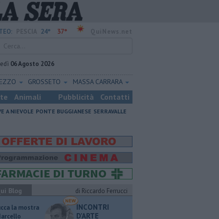
24°
37°
TEO:
PESCIA
QuiNews.net
vedì
06 Agosto 2026
REZZO
GROSSETO
MASSA CARRARA
ste
Animali
Pubblicità
Contatti
VE A NIEVOLE
PONTE BUGGIANESE
SERRAVALLE
ui Blog
di Riccardo Ferrucci
INCONTRI
ucca la mostra
D'ARTE
Marcello