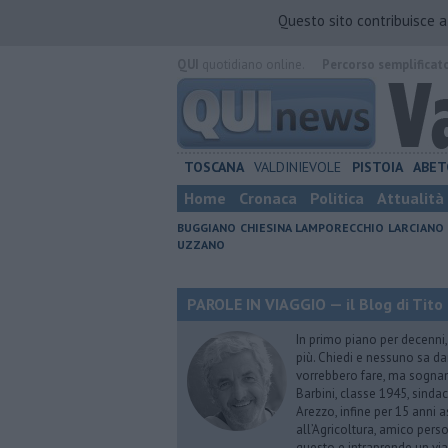
Questo sito contribuisce 
QUI
quotidiano online.
Percorso semplificat
TOSCANA
VALDINIEVOLE
PISTOIA
ABET
Home
Cronaca
Politica
Attualità
BUGGIANO
CHIESINA
LAMPORECCHIO
LARCIANO
UZZANO
PAROLE IN VIAGGIO — il Blog di Tito 
In primo piano per decenni, 
più. Chiedi e nessuno sa dar
vorrebbero fare, ma sognano
Barbini, classe 1945, sindac
Arezzo, infine per 15 anni 
all’Agricoltura, amico perso
questo e intraprende un via