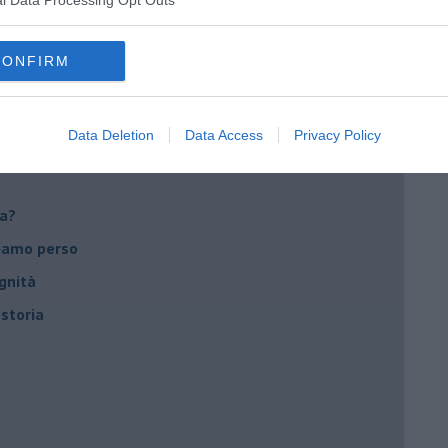
CONFIRM
utta
Data Deletion
Data Access
Privacy Policy
ca?
biamo perso
gnità
 storia