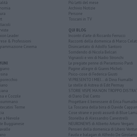
alità
Più Letti del mese
nomia
Archivio Notizie
ura
Persone
rt
Toscani in TV
tacoli
rviste
QUI BLOG
nion Leader
Incontri d'arte di Riccardo Ferrucci
rese & Professioni
Racconti della domenica di Marco Celat
grammazione Cinema
Disincantato di Adolfo Santoro
Sorridendo di Nicola Belcari
Vignaioli e vini di Nadio Stronchi
MUNI
Le pregiate penne di Pierantonio Pardi
giano
Pagine allegre di Gianni Micheli
esina
Psico-cose di Federica Giusti
porecchio
VI PRESENTO I MIEI... di Dino Fiumalbi
ciano
Le stelle di Astrea di Edit Permay
liana
STORIE VISPE MA NON TROPPO DISTR
sa e Cozzile
di Dario Dal Canto
nsummano
Progettare il benessere di Erica Fiumalbi
tecatini Terme
La Toscana della birra di Davide Cappan
cia
Cose strane e posti assurdi di Blue Lam
e a Nievole
Storielba di Alessandro Canestrelli
te Buggianese
NEURONEWS di Alberto Arturo Vergani
avalle
Pensieri della domenica di Libero Ventur
ano
Fauda e balagan di Alfredo De Girolam