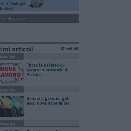
selli “Dialoghi
la città"
Condoglianze
imi articoli
Vedi tutti
ttualità
​Tutte le offerte di
lavoro in provincia di
Pistoia
ttualità
​Benzina, gasolio, gpl,
ecco dove risparmiare
ttualità