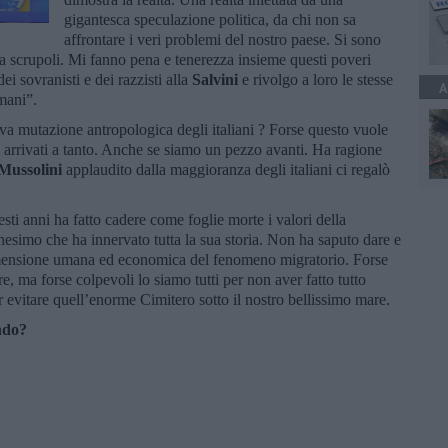
gigantesca speculazione politica, da chi non sa
affrontare i veri problemi del nostro paese. Si sono
za scrupoli. Mi fanno pena e tenerezza insieme questi poveri
ei sovranisti e dei razzisti alla
Salvini
e rivolgo a loro le stesse
A
umani”.
va mutazione antropologica degli italiani ? Forse questo vuole
re arrivati a tanto. Anche se siamo un pezzo avanti. Ha ragione
Mussolini
applaudito dalla maggioranza degli italiani ci regalò
esti anni ha fatto cadere come foglie morte i valori della
anesimo che ha innervato tutta la sua storia. Non ha saputo dare e
 dimensione umana ed economica del fenomeno migratorio. Forse
, ma forse colpevoli lo siamo tutti per non aver fatto tutto
r evitare quell’enorme Cimitero sotto il nostro bellissimo mare.
ndo?