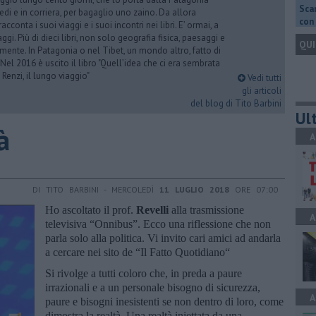
Scar
iedi e in corriera, per bagaglio uno zaino. Da allora
con 
acconta i suoi viaggi e i suoi incontri nei libri. E’ ormai, a
ggi. Più di dieci libri, non solo geografia fisica, paesaggi e
QUI
mente. In Patagonia o nel Tibet, un mondo altro, fatto di
 Nel 2016 è uscito il libro "Quell’idea che ci era sembrata
 Renzi, il lungo viaggio"
Vedi tutti
gli articoli
del blog di Tito Barbini
Ult
à
A
DI TITO BARBINI - MERCOLEDÌ
11 LUGLIO 2018
ORE 07:00
Ho ascoltato il prof.
Revelli
alla trasmissione
A
televisiva “Onnibus”. Ecco una riflessione che non
parla solo alla politica. Vi invito cari amici ad andarla
a cercare nei sito de “Il Fatto Quotidiano“
Si rivolge a tutti coloro che, in preda a paure
irrazionali e a un personale bisogno di sicurezza,
A
paure e bisogni inesistenti se non dentro di loro, come
dimostra la realtà. Una realtà iniettata da una