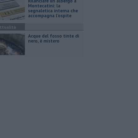
Rilanciare un albergo a
Montecatini: la
segnaletica interna che
accompagna l’ospite
ttualità
Acque del fosso tinte di
nero, è mistero