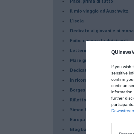
​Pace, prima di tutto
​il mio viaggio ad Auschwitz.
​L’isola
Dedicato ai giovani e ai mona
​Foibe e giornata dei ricordi
Letterina di Natale
QUInewsVa
Mare greco
If you wish 
​Dedicato a George Floyd
sensitive in
​In ricordo di un compagno.
confirm you
continue se
Borges aveva capito
information 
further disc
Riflettono fiori rossi
participants
Simon Radowitzky
Downstream 
Europa vicina e lontana dal m
Blog barbino
Persona