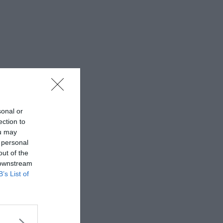
sonal or
ection to
ou may
 personal
out of the
 downstream
B’s List of