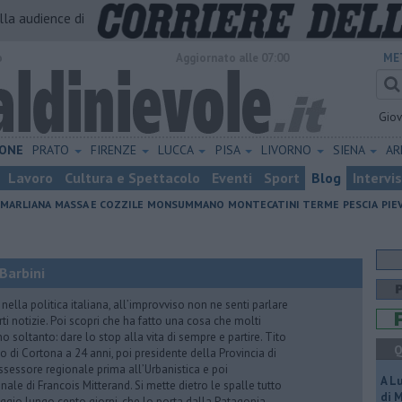
alla audience di
o
Aggiornato alle 07:00
ME
Gio
ONE
PRATO
FIRENZE
LUCCA
PISA
LIVORNO
SIENA
A
Lavoro
Cultura e Spettacolo
Eventi
Sport
Blog
Intervi
MARLIANA
MASSA E COZZILE
MONSUMMANO
MONTECATINI TERME
PESCIA
PIE
Barbini
nella politica italiana, all’improvviso non ne senti parlare
ti notizie. Poi scopri che ha fatto una cosa che molti
 soltanto: dare lo stop alla vita di sempre e partire. Tito
Q
o di Cortona a 24 anni, poi presidente della Provincia di
assessore regionale prima all’Urbanistica e poi
A L
nale di Francois Mitterand. Si mette dietro le spalle tutto
di 
ggio lungo cento giorni, che lo porta dalla Patagonia