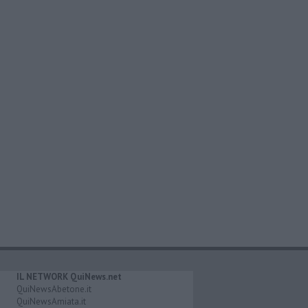
IL NETWORK QuiNews.net
QuiNewsAbetone.it
QuiNewsAmiata.it