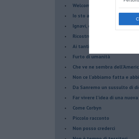
Welcome to America
​Io sto ancora con gli indiani
​Ignavi, opportunisti e codardi
Ricostruire una identità distr
Ai tanti, troppi, silenzi.
​Furto di umanità
​Che ve ne sembra dell’Ameri
Non ce l'abbiamo fatta e ab
​Da Sanremo un sussulto di di
Far vivere l’idea di una nuova
Come Corbyn
Piccolo racconto
Non posso crederci
Non è tempo di tessitori