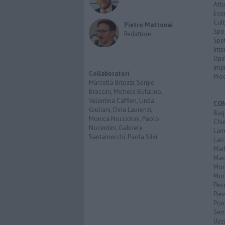
Attu
Eco
Cult
Pietro Mattonai
Spo
Redattore
Spet
Inte
Opi
Imp
Collaboratori
Pro
Marcella Bitozzi, Sergio
Braccini, Michele Bufalino,
Valentina Caffieri, Linda
CO
Giuliani, Dina Laurenzi,
Bug
Monica Nocciolini, Paolo
Chi
Nocentini, Gabriele
Lam
Santarnecchi, Paola Silvi.
Lar
Mar
Mas
Mo
Mon
Pes
Piev
Pon
Serr
Uzz