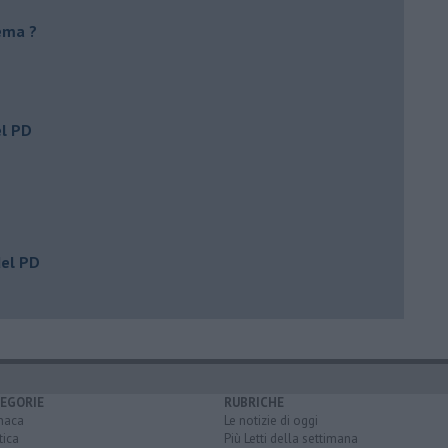
ema ?
el PD
del PD
EGORIE
RUBRICHE
naca
Le notizie di oggi
tica
Più Letti della settimana