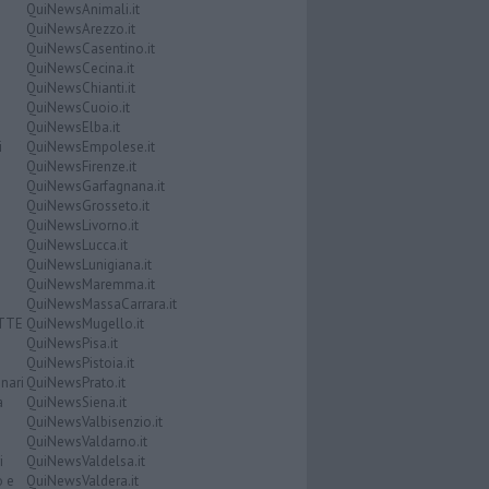
QuiNewsAnimali.it
QuiNewsArezzo.it
QuiNewsCasentino.it
QuiNewsCecina.it
QuiNewsChianti.it
QuiNewsCuoio.it
QuiNewsElba.it
i
QuiNewsEmpolese.it
QuiNewsFirenze.it
QuiNewsGarfagnana.it
QuiNewsGrosseto.it
QuiNewsLivorno.it
QuiNewsLucca.it
QuiNewsLunigiana.it
QuiNewsMaremma.it
QuiNewsMassaCarrara.it
ATTE
QuiNewsMugello.it
QuiNewsPisa.it
QuiNewsPistoia.it
nari
QuiNewsPrato.it
a
QuiNewsSiena.it
QuiNewsValbisenzio.it
QuiNewsValdarno.it
i
QuiNewsValdelsa.it
o e
QuiNewsValdera.it