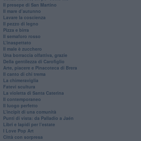
​Il presepe di San Martino
​Il mare d’autunno
​Lavare la coscienza
​Il pezzo di legno
​Pizza e birra
​Il semaforo rosso
​L’inaspettato
​Il male è zucchero
​Una borraccia olfattiva, grazie
​Della gentilezza di Carofiglio
Arte, piacere e Pinacoteca di Brera
​Il canto di chi trema
La chimeraviglia
​Fatevi scultura
​La violetta di Santa Caterina
​Il contemporaneo
​Il luogo perfetto
​L’incipit di una comunità
Punti di vista: da Palladio a Jaén
​Libri e lapidi per l’estate
​I Love Pop Art
Città con sorpresa