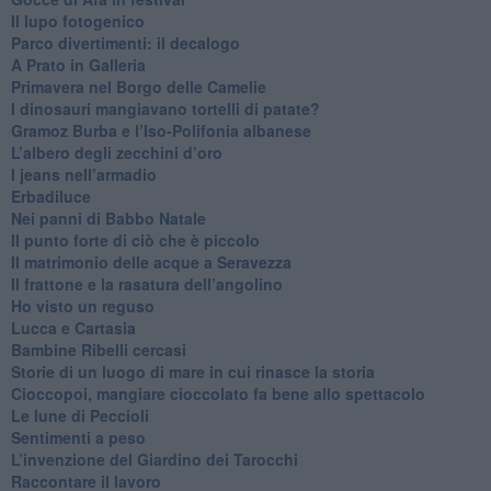
​Il lupo fotogenico
​Parco divertimenti: il decalogo
​A Prato in Galleria
​Primavera nel Borgo delle Camelie
I dinosauri mangiavano tortelli di patate?
​Gramoz Burba e l’Iso-Polifonia albanese
L’albero degli zecchini d’oro
​I jeans nell’armadio
Erbadiluce
Nei panni di Babbo Natale
​Il punto forte di ciò che è piccolo
​Il matrimonio delle acque a Seravezza
​Il frattone e la rasatura dell’angolino
​Ho visto un reguso
Lucca e Cartasia
Bambine Ribelli cercasi
Storie di un luogo di mare in cui rinasce la storia
Cioccopoi, mangiare cioccolato fa bene allo spettacolo
​Le lune di Peccioli
​Sentimenti a peso
​L’invenzione del Giardino dei Tarocchi
​Raccontare il lavoro