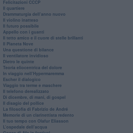
Felicitazioni CCCP
​Il quartiere
​Drammaturgia dell’anno nuovo
​Il violino inatteso
​Il futuro possibile
​Appello con i guanti
​Il tetto amico e il cuore di stelle brillanti
​Il Pianeta Nove
​Una questione di bilance
​Il ventilatore invidioso
​Dietro le quinte
​Teoria eliocentrica del dolore
In viaggio nell’Hypermaremma
​Escher il dialogico
​Viaggio tra terme e maschere
Il telefono derealizzato
​Di dicembre, di mani, di gospel
​Il disagio del pollice
​La filosofia di Fabrizio de André
Memorie di un clarinettista redento
​Il tuo tempo con Olafur Eliasson
​L’ospedale dell’acqua
​Gocce di Afa in festival