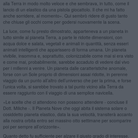
alla Terra in modo molto veloce e che sembrava, in tutto, come il
lancio di un elastico da una pistola giocattolo. Il che mi ha fatto
anche sorridere, al momento». Qui sembrò ridere di gusto tanto
che chiuse gli occhi come per godersi nuovamente la scena.
La luce, come fu presto dimostrato, apparteneva a un pianeta in
tutto simile al pianeta Terra, a parte le ridotte dimensioni, con
acqua dolce e salata, vegetali e animali in quantità, senza esseri
animati intelligenti che apparissero di forma umana. Un pianeta
vivibile, insomma e, soprattutto, colonizzabile come mai si era visto
e come mai, probabilmente, sarebbe accaduto di vedere dal vivo
per i millenni a venire. Un pianeta dalle caratteristiche anomale,
forse con un Sole proprio di dimensioni assai ridotte, in perenne
viaggio da un punto all’altro dell’universo che per la prima, e forse
l’unica volta, si sarebbe trovato a tal punto vicino alla Terra da
essere raggiunto con il viaggio di una semplice navicella.
«Le scelte che ci attendono non possono attendere - concluse il
Dott. Miliche -. Il Pianeta Nove che oggi abita il sistema solare o
cosiddetto pianeta elastico, data la sua velocità, transiterà accanto
alla nostra orbita entro sei massino otto settimane per scomparire
poi per sempre all’orizzonte».
Quanto detto fu sufficiente per alzare il giusto grado di interesse.