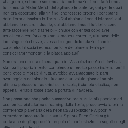
«La guerra, sebbene sostenuta da molte nazioni, non farà bene a
tutti» esordì Mister Melich dettagliando le tante ragioni per le quali
non era opportuno, alla fin fine, che fossero proprio i benestanti
della Terra a lasciare la Terra. «Qui abbiamo i nostri interessi, qui
abbiamo le nostre industrie, qui abbiamo i nostri forzieri e sono
tutte faccende non trasferibili» chiuse con enfasi dopo aver
sottolineato con forza quanto la moneta corrente, alla base delle
loro singole ricchezze, avesse bisogno delle relazioni con le
consuetudini sociali ed economiche del pianeta Terra per
considerarsi “moneta” e la platea applaudì.
Non era ancora ora di cena quando l’Associazione Allrich inviò alla
stampa il proprio intento: compiendo un eroico passo indietro, per il
bene etico e morale di tutti, avrebbe avvantaggiato le parti
svantaggiate del pianeta - fu questo un voluto gioco di parole -
affinché potessero trasferirsi su Terrabis, il pianeta elastico, non
appena Terrabis fosse stato a portata di navicella.
Non passarono che poche successive ore e, sulla più popolare ed
economica piattaforma streaming della Terra, prese avvio la prima
conferenza planetaria della neonata Associazione Allpoor. A
presiedere l’incontro fu invitata la Signora Eneir Chelimi già
portavoce degli oppressi in un paio di manifestazioni a seguito degli
ultimi incontri del G8.