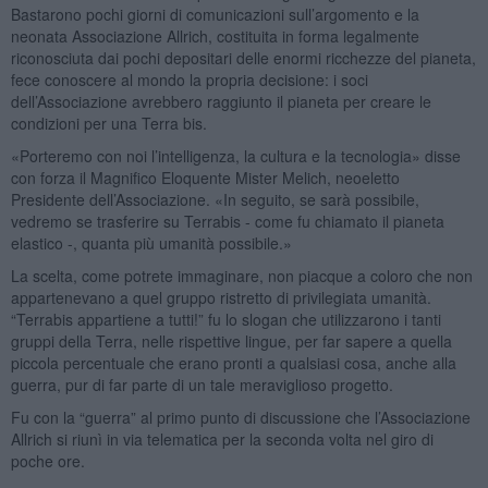
Bastarono pochi giorni di comunicazioni sull’argomento e la
neonata Associazione Allrich, costituita in forma legalmente
riconosciuta dai pochi depositari delle enormi ricchezze del pianeta,
fece conoscere al mondo la propria decisione: i soci
dell’Associazione avrebbero raggiunto il pianeta per creare le
condizioni per una Terra bis.
«Porteremo con noi l’intelligenza, la cultura e la tecnologia» disse
con forza il Magnifico Eloquente Mister Melich, neoeletto
Presidente dell’Associazione. «In seguito, se sarà possibile,
vedremo se trasferire su Terrabis - come fu chiamato il pianeta
elastico -, quanta più umanità possibile.»
La scelta, come potrete immaginare, non piacque a coloro che non
appartenevano a quel gruppo ristretto di privilegiata umanità.
“Terrabis appartiene a tutti!” fu lo slogan che utilizzarono i tanti
gruppi della Terra, nelle rispettive lingue, per far sapere a quella
piccola percentuale che erano pronti a qualsiasi cosa, anche alla
guerra, pur di far parte di un tale meraviglioso progetto.
Fu con la “guerra” al primo punto di discussione che l’Associazione
Allrich si riunì in via telematica per la seconda volta nel giro di
poche ore.