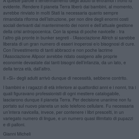
A queste parole il tentennamento degli adulti di entrambi i fronti fu
evidente. Rendere il pianeta Terra liberò dai bambini, al momento,
avrebbe rinviato in molti Stati la necessaria quanto sempre
rimandata riforma dell’Istruzione, per non dire degli enormi costi
sociali derivanti dal mantenimento dei nonni e dell’attuale gestione
della crisi antropocenica. Con la spesa di poche navicelle - tra
l’altro già pronte in bunker segreti - l’Associazione Allrich si sarebbe
liberata di un gran numero di esseri inoperosi e/o bisognosi di cure.
Con l’investimento di tanti abbracci e non poche lacrime
l’Associazione Allpoor avrebbe ridato ossigeno alle proprie
economie devastate dai tanti bisogni dell’infanzia, da un lato, e
della terza età, dall’altro.
Il «Sì» degli adulti arrivò dunque di necessità, sebbene contrito.
I bambini e i ragazzi di età inferiore ai quattordici anni e i nonni, tra i
quali figuravano professionisti di ogni mestiere catalogabile,
lasciarono dunque il pianeta Terra. Per decisione unanime non fu
portato sul nuovo pianeta un solo telefono cellulare. Fu necessaria
un’intera navicella, invece, per contenere i libri prescelti, in un
variegato numero di lingue, e un numero quasi illimitato di pupazzi
e di palloni.
Gianni Micheli