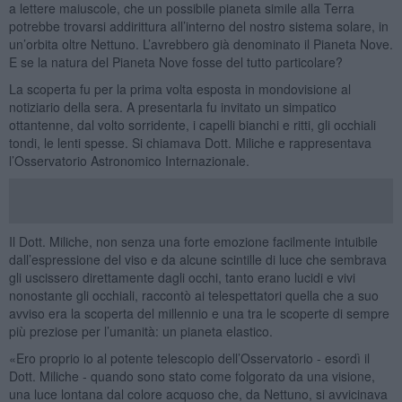
a lettere maiuscole, che un possibile pianeta simile alla Terra
potrebbe trovarsi addirittura all’interno del nostro sistema solare, in
un’orbita oltre Nettuno. L’avrebbero già denominato il Pianeta Nove.
E se la natura del Pianeta Nove fosse del tutto particolare?
La scoperta fu per la prima volta esposta in mondovisione al
notiziario della sera. A presentarla fu invitato un simpatico
ottantenne, dal volto sorridente, i capelli bianchi e ritti, gli occhiali
tondi, le lenti spesse. Si chiamava Dott. Miliche e rappresentava
l’Osservatorio Astronomico Internazionale.
Il Dott. Miliche, non senza una forte emozione facilmente intuibile
dall’espressione del viso e da alcune scintille di luce che sembrava
gli uscissero direttamente dagli occhi, tanto erano lucidi e vivi
nonostante gli occhiali, raccontò ai telespettatori quella che a suo
avviso era la scoperta del millennio e una tra le scoperte di sempre
più preziose per l’umanità: un pianeta elastico.
«Ero proprio io al potente telescopio dell’Osservatorio - esordì il
Dott. Miliche - quando sono stato come folgorato da una visione,
una luce lontana dal colore acquoso che, da Nettuno, si avvicinava