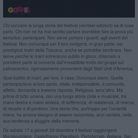
Chi conosce la lunga storia del festival (ventisei edizioni) sa di cosa
parlo. Chi non ne ha mai sentito parlare dovrebbe fare la prova più
semplice: partecipare. Non serve portare i guanti, agli eventi del
festival. Non comunque per il loro svolgersi, in gran parte, nei
prestigiosi teatri della Toscana, anche se potrebbe sembrare. Non
serve perché le mani entreranno subito in gioco, chiamate a
prendere parte al concerto dall’irresistibile invito dei gruppi sul
palcoscenico, rigorosamente provenienti dagli Stati Uniti d’America.
Quel battito di mani, per loro, è casa. Dovunque siano. Quella
partecipazione al loro canto, vitale, indispensabile, è comunità,
affetto, domanda e insieme risposta. Religiosa, senz’altro. Ma
prima di tutto umana, con una lunga storia civile e musicale, tra
mano destra e mano sinistra, di sofferenza, di resistenza, di ricerca,
di riscatto e di perdono. Una storia che, purtroppo per l’umanità
intera, ha ancora bisogno di essere raccontata, anzi cantata, nella
sua tendenza a sfuggire dalla memoria.
Da sabato 17 a giovedì 29 dicembre il festival raggiungerà
Montepulciano, Castelfranco Piandiscò, Portoferraio, Agliana, San