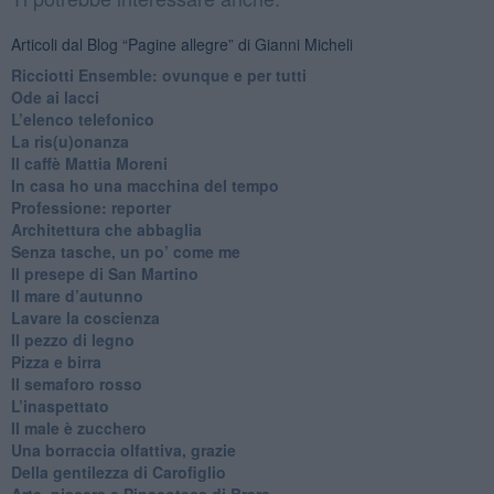
Articoli dal Blog “Pagine allegre” di Gianni Micheli
​Ricciotti Ensemble: ovunque e per tutti
Ode ai lacci
​L’elenco telefonico
​La ris(u)onanza
​Il caffè Mattia Moreni
​In casa ho una macchina del tempo
Professione: reporter
Architettura che abbaglia
​Senza tasche, un po’ come me
​Il presepe di San Martino
​Il mare d’autunno
​Lavare la coscienza
​Il pezzo di legno
​Pizza e birra
​Il semaforo rosso
​L’inaspettato
​Il male è zucchero
​Una borraccia olfattiva, grazie
​Della gentilezza di Carofiglio