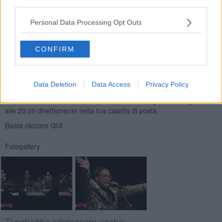
Nelle immagini scatti dal concerto del gruppo JP & The Soul Voices
third parties.
nell’edizione 2021 del Toscana Gospel Festival.
Personal Data Processing Opt Outs
Gianni Micheli
CONFIRM
Data Deletion
Data Access
Privacy Policy
Se vuoi leggere le notizie principali della Toscana iscriviti alla
Newsletter QUInews - ToscanaMedia.
Arriva gratis tutti i giorni
alle 20:00 direttamente nella tua casella di posta.
Basta cliccare
QUI
Fotogallery
Ti potrebbe interessare anche: