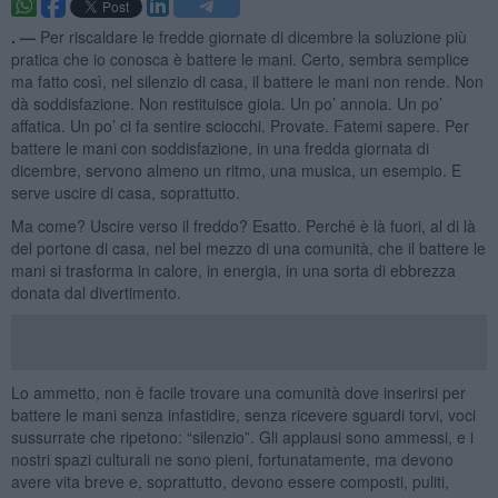
. —
Per riscaldare le fredde giornate di dicembre la soluzione più
pratica che io conosca è battere le mani. Certo, sembra semplice
ma fatto così, nel silenzio di casa, il battere le mani non rende. Non
dà soddisfazione. Non restituisce gioia. Un po’ annoia. Un po’
affatica. Un po’ ci fa sentire sciocchi. Provate. Fatemi sapere. Per
battere le mani con soddisfazione, in una fredda giornata di
dicembre, servono almeno un ritmo, una musica, un esempio. E
serve uscire di casa, soprattutto.
Ma come? Uscire verso il freddo? Esatto. Perché è là fuori, al di là
del portone di casa, nel bel mezzo di una comunità, che il battere le
mani si trasforma in calore, in energia, in una sorta di ebbrezza
donata dal divertimento.
Lo ammetto, non è facile trovare una comunità dove inserirsi per
battere le mani senza infastidire, senza ricevere sguardi torvi, voci
sussurrate che ripetono: “silenzio”. Gli applausi sono ammessi, e i
nostri spazi culturali ne sono pieni, fortunatamente, ma devono
avere vita breve e, soprattutto, devono essere composti, puliti,