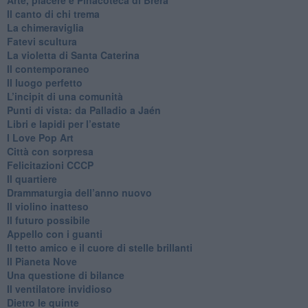
Arte, piacere e Pinacoteca di Brera
​Il canto di chi trema
La chimeraviglia
​Fatevi scultura
​La violetta di Santa Caterina
​Il contemporaneo
​Il luogo perfetto
​L’incipit di una comunità
Punti di vista: da Palladio a Jaén
​Libri e lapidi per l’estate
​I Love Pop Art
Città con sorpresa
Felicitazioni CCCP
​Il quartiere
​Drammaturgia dell’anno nuovo
​Il violino inatteso
​Il futuro possibile
​Appello con i guanti
​Il tetto amico e il cuore di stelle brillanti
​Il Pianeta Nove
​Una questione di bilance
​Il ventilatore invidioso
​Dietro le quinte