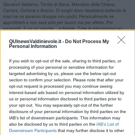
Giovanni Valdarno, Torrita di Siena, Marciano della Chiana,
Carrara, Cortona e Arezzo. Di luoghi dove riscaldarsi battendo le
mani ce ne saranno dunque non pochi. Personalmente ne
approfitterò e non sarà solo per lavoro ma per affetto. Per
necessità. E un po’ perché… è Natale. Tutte le informazioni su:
www.toscanagospelfestival.net
.
QUInewsValdinievole.it -
Do Not Process My
Personal Information
If you wish to opt-out of the sale, sharing to third parties, or
processing of your personal or sensitive information for
targeted advertising by us, please use the below opt-out
section to confirm your selection. Please note that after your
opt-out request is processed you may continue seeing
interest-based ads based on personal information utilized by
us or personal information disclosed to third parties prior to
your opt-out. You may separately opt-out of the further
disclosure of your personal information by third parties on the
IAB’s list of downstream participants. This information may
also be disclosed by us to third parties on the
IAB’s List of
Downstream Participants
that may further disclose it to other