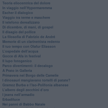
​Teoria eliocentrica del dolore
In viaggio nell’Hypermaremma
​Escher il dialogico
​Viaggio tra terme e maschere
Il telefono derealizzato
​Di dicembre, di mani, di gospel
​Il disagio del pollice
​La filosofia di Fabrizio de André
Memorie di un clarinettista redento
​Il tuo tempo con Olafur Eliasson
​L’ospedale dell’acqua
​Gocce di Afa in festival
​Il lupo fotogenico
​Parco divertimenti: il decalogo
​A Prato in Galleria
​Primavera nel Borgo delle Camelie
I dinosauri mangiavano tortelli di patate?
​Gramoz Burba e l’Iso-Polifonia albanese
L’albero degli zecchini d’oro
​I jeans nell’armadio
Erbadiluce
Nei panni di Babbo Natale