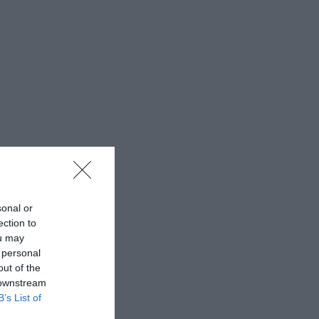
sonal or
ection to
ou may
 personal
out of the
 downstream
B’s List of