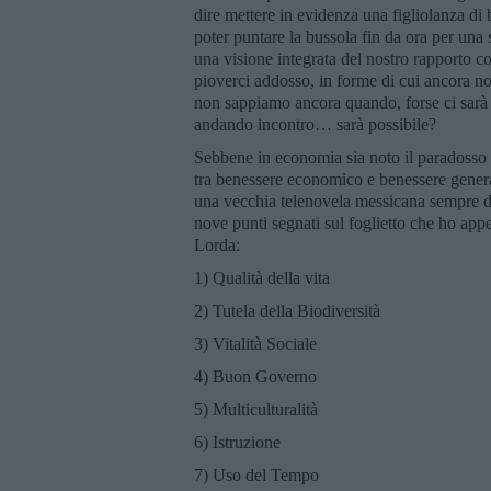
dire mettere in evidenza una figliolanza di 
poter puntare la bussola fin da ora per una
una visione integrata del nostro rapporto con 
pioverci addosso, in forme di cui ancora n
non sappiamo ancora quando, forse ci sarà c
andando incontro… sarà possibile?
Sebbene in economia sia noto il paradosso di
tra benessere economico e benessere generale
una vecchia telenovela messicana sempre de
nove punti segnati sul foglietto che ho appen
Lorda:
1) Qualità della vita
2) Tutela della Biodiversità
3) Vitalità Sociale
4) Buon Governo
5) Multiculturalità
6) Istruzione
7) Uso del Tempo