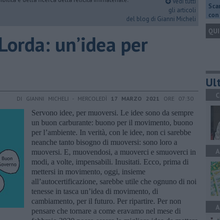
Vedi tutti
Scar
gli articoli
con 
del blog di Gianni Micheli
QUI
 Lorda: un’idea per
Ult
C
DI GIANNI MICHELI - MERCOLEDÌ
17 MARZO 2021
ORE 07:30
Servono idee, per muoversi. Le idee sono da sempre
un buon carburante: buono per il movimento, buono
per l’ambiente. In verità, con le idee, non ci sarebbe
neanche tanto bisogno di muoversi: sono loro a
A
muoversi. E, muovendosi, a muoverci e smuoverci in
modi, a volte, impensabili. Inusitati. Ecco, prima di
mettersi in movimento, oggi, insieme
all’autocertificazione, sarebbe utile che ognuno di noi
tenesse in tasca un’idea di movimento, di
cambiamento, per il futuro. Per ripartire. Per non
A
pensare che tornare a come eravamo nel mese di