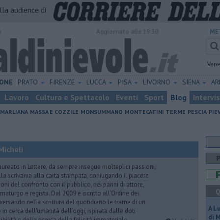
alla audience di
o
Aggiornato alle 19:30
ME
Vene
ONE
PRATO
FIRENZE
LUCCA
PISA
LIVORNO
SIENA
A
Lavoro
Cultura e Spettacolo
Eventi
Sport
Blog
Intervi
MARLIANA
MASSA E COZZILE
MONSUMMANO
MONTECATINI TERME
PESCIA
PIE
Micheli
aureato in Lettere, da sempre insegue molteplici passioni,
lla scrivania alla carta stampata, coniugando il piacere
oni del confronto con il pubblico, nei panni di attore,
Q
maturgo e regista. Dal 2009 è iscritto all’Ordine dei
iversando nella scrittura del quotidiano le trame di un
A L
n cerca dell’umanità dell’oggi, ispirata dalle doti
di 
ibilità e della ricerca della felicità immateriale.