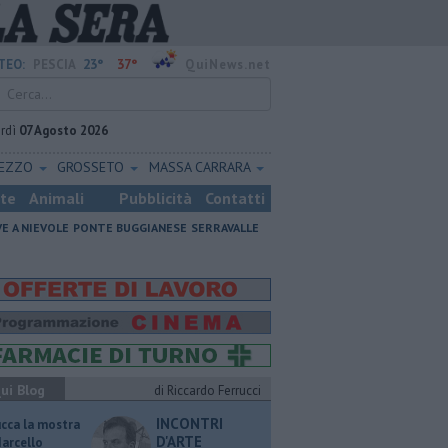
23°
37°
TEO:
PESCIA
QuiNews.net
rdì
07 Agosto 2026
REZZO
GROSSETO
MASSA CARRARA
ste
Animali
Pubblicità
Contatti
VE A NIEVOLE
PONTE BUGGIANESE
SERRAVALLE
ui Blog
di Riccardo Ferrucci
INCONTRI
ucca la mostra
D'ARTE
Marcello