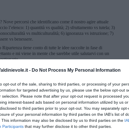
 Nove percorsi che identificano come il nostro agire attuale
accio l’elenco: 1) quantità vs qualità; 2) sfruttamento vs tutela; 3)
monoculturalità vs multiculturalità; 6) ignoranza vs istruzione; 7)
ssere vs benessere.
o Ripartenza tiene conto di tutte le idee raccolte in fase di
rettanto e mi viene in mente che sarebbe utile salutarvi con un
uestionario.
ldinievole.it -
Do Not Process My Personal Information
ernet***). In base alla Satisfaction With Life Scale (SWLS) vi
(1 = non sono per nulla d’accordo; 7 = sono del tutto d’accordo)
to opt-out of the sale, sharing to third parties, or processing of your per
ficiente calcolare il punteggio medio dividendo per 5 la somma dei
formation for targeted advertising by us, please use the below opt-out s
 il vostro grado di felicità.
r selection. Please note that after your opt-out request is processed y
sima all’ideale.
eing interest-based ads based on personal information utilized by us or
disclosed to third parties prior to your opt-out. You may separately opt-
.
losure of your personal information by third parties on the IAB’s list of
. This information may also be disclosed by us to third parties on the
IA
Participants
that may further disclose it to other third parties.
sidero nella vita.