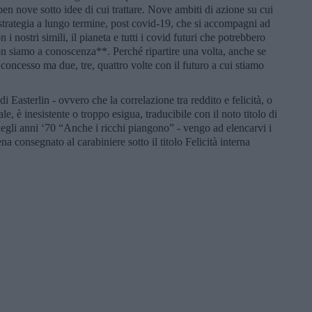
ben nove sotto idee di cui trattare. Nove ambiti di azione su cui
 strategia a lungo termine, post covid-19, che si accompagni ad
i nostri simili, il pianeta e tutti i covid futuri che potrebbero
on siamo a conoscenza**. Perché ripartire una volta, anche se
oncesso ma due, tre, quattro volte con il futuro a cui stiamo
 Easterlin - ovvero che la correlazione tra reddito e felicità, o
, è inesistente o troppo esigua, traducibile con il noto titolo di
gli anni ‘70 “Anche i ricchi piangono” - vengo ad elencarvi i
a consegnato al carabiniere sotto il titolo Felicità interna