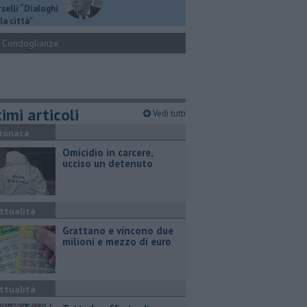
selli “Dialoghi
la città"
Condoglianze
imi articoli
Vedi tutti
ronaca
Omicidio in carcere,
ucciso un detenuto
ttualità
Grattano e vincono due
milioni e mezzo di euro
ttualità