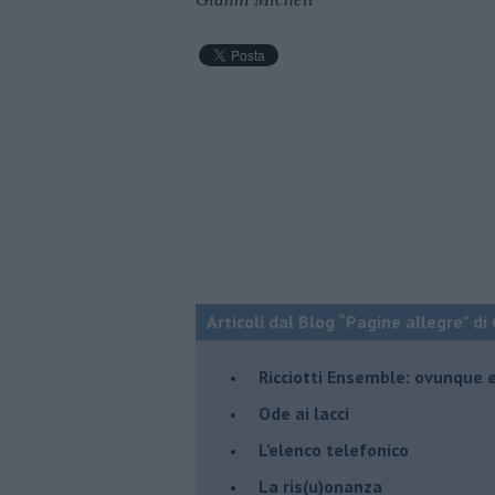
Articoli dal Blog “Pagine allegre” di
​Ricciotti Ensemble: ovunque e
Ode ai lacci
​L’elenco telefonico
​La ris(u)onanza