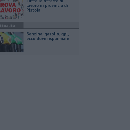
​Tutte le offerte di
lavoro in provincia di
Pistoia
ttualità
​Benzina, gasolio, gpl,
ecco dove risparmiare