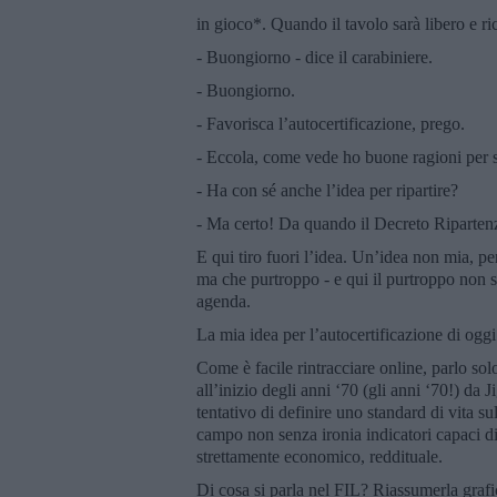
in gioco*. Quando il tavolo sarà libero e r
- Buongiorno - dice il carabiniere.
- Buongiorno.
- Favorisca l’autocertificazione, prego.
- Eccola, come vede ho buone ragioni per 
- Ha con sé anche l’idea per ripartire?
- Ma certo! Da quando il Decreto Ripartenza
E qui tiro fuori l’idea. Un’idea non mia, pe
ma che purtroppo - e qui il purtroppo non si
agenda.
La mia idea per l’autocertificazione di ogg
Come è facile rintracciare online, parlo sol
all’inizio degli anni ‘70 (gli anni ‘70!) 
tentativo di definire uno standard di vita su
campo non senza ironia indicatori capaci di
strettamente economico, reddituale.
Di cosa si parla nel FIL? Riassumerla graf