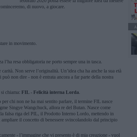
febbraio 2020 possa essere la migliore idea da mettere
icominceremo, di nuovo, a giocare.
A
stare in movimento.
 l’ha resa obbligatoria ne porto sempre una in tasca.
r carità. Non serve l’originalità. Un’idea cha ha anche la sua età
 può non dire - non è entrata ancora a far parte della nostra
i si chiama:
FIL - Felicità interna Lorda
.
o per chi non ne ha mai sentito parlare, il termine FIL nasce
da Jigme Singye Wangchuck, allora re del Butan. Nasce come
lla falsa riga del PIL, il Prodotto Interno Lordo, mettendo in
 ampliare il concetto di benessere svincolandolo dal principio
icamente - l’immagine che vi presento è di mia creazione - vuol