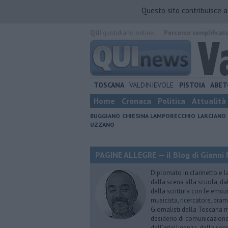
Questo sito contribuisce 
QUI
quotidiano online.
Percorso semplificat
TOSCANA
VALDINIEVOLE
PISTOIA
ABET
Home
Cronaca
Politica
Attualità
BUGGIANO
CHIESINA
LAMPORECCHIO
LARCIANO
UZZANO
PAGINE ALLEGRE — il Blog di Gianni 
Diplomato in clarinetto e l
dalla scena alla scuola, da
della scrittura con le emozi
musicista, ricercatore, dram
Giornalisti della Toscana r
desiderio di comunicazione i
dell’intelligenza, della sens