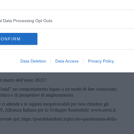
a non cambierei praticamente nulla.
i campioni specifici nella SWLS riportavano i seguenti dati:
l Data Processing Opt Outs
CONFIRM
Data Deletion
Data Access
Privacy Policy
 di marzo dell’anno 2021?
s Usual” un comportamento legato a un modo di fare conosciuto,
critico e di prospettive di miglioramento.
ci attende e le ragioni inequivocabili per non chiudere gli
viS, Alleanza Italiana per lo Sviluppo Sostenibile: www.asvis.it.
 trovate qui: https://portalebambini.it/piccolo-questionario-della-