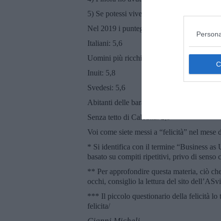
5) Se potessi vivere nuovamente la mia vit
Nel 2019 i punteggi medi ottenuti da alcun
Persona
Italiani: 5,6
Uomini più ricchi d’America: 5,8
Inuit: 5,8
Svedesi: 5,6
Abitanti delle baraccopoli di Calcutta: 4,6
Senza tetto di Calcutta: 2,9
Voi come siete messi a “felicità” nel mese
* Si identifica con il termine “Business a
basato su compiti ripetitivi, privo di senso 
** Per approfondire questa materia, ciò che 
occhi, consiglio la lettura del sito dell’AS
*** Il piccolo questionario della felicità lo
felicita/
Gianni Micheli