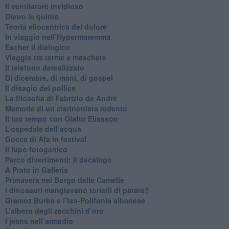
​Il ventilatore invidioso
​Dietro le quinte
​Teoria eliocentrica del dolore
In viaggio nell’Hypermaremma
​Escher il dialogico
​Viaggio tra terme e maschere
Il telefono derealizzato
​Di dicembre, di mani, di gospel
​Il disagio del pollice
​La filosofia di Fabrizio de André
Memorie di un clarinettista redento
​Il tuo tempo con Olafur Eliasson
​L’ospedale dell’acqua
​Gocce di Afa in festival
​Il lupo fotogenico
​Parco divertimenti: il decalogo
​A Prato in Galleria
​Primavera nel Borgo delle Camelie
I dinosauri mangiavano tortelli di patate?
​Gramoz Burba e l’Iso-Polifonia albanese
L’albero degli zecchini d’oro
​I jeans nell’armadio