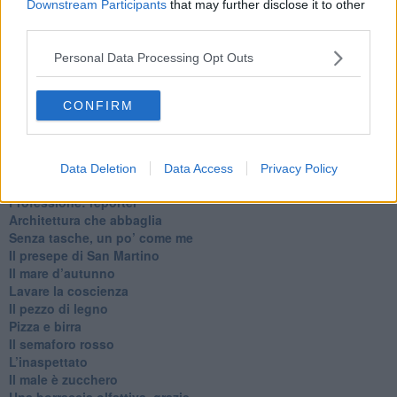
Downstream Participants
that may further disclose it to other
third parties.
Ti potrebbe interessare anche:
Personal Data Processing Opt Outs
Articoli dal Blog “Pagine allegre” di Gianni Micheli
​Ricciotti Ensemble: ovunque e per tutti
CONFIRM
Ode ai lacci
​L’elenco telefonico
​La ris(u)onanza
​Il caffè Mattia Moreni
Data Deletion
Data Access
Privacy Policy
​In casa ho una macchina del tempo
Professione: reporter
Architettura che abbaglia
​Senza tasche, un po’ come me
​Il presepe di San Martino
​Il mare d’autunno
​Lavare la coscienza
​Il pezzo di legno
​Pizza e birra
​Il semaforo rosso
​L’inaspettato
​Il male è zucchero
​Una borraccia olfattiva, grazie