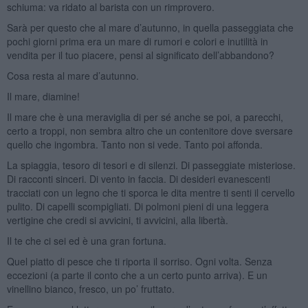
schiuma: va ridato al barista con un rimprovero.
Sarà per questo che al mare d’autunno, in quella passeggiata che
pochi giorni prima era un mare di rumori e colori e inutilità in
vendita per il tuo piacere, pensi al significato dell’abbandono?
Cosa resta al mare d’autunno.
Il mare, diamine!
Il mare che è una meraviglia di per sé anche se poi, a parecchi,
certo a troppi, non sembra altro che un contenitore dove sversare
quello che ingombra. Tanto non si vede. Tanto poi affonda.
La spiaggia, tesoro di tesori e di silenzi. Di passeggiate misteriose.
Di racconti sinceri. Di vento in faccia. Di desideri evanescenti
tracciati con un legno che ti sporca le dita mentre ti senti il cervello
pulito. Di capelli scompigliati. Di polmoni pieni di una leggera
vertigine che credi si avvicini, ti avvicini, alla libertà.
Il te che ci sei ed è una gran fortuna.
Quel piatto di pesce che ti riporta il sorriso. Ogni volta. Senza
eccezioni (a parte il conto che a un certo punto arriva). E un
vinellino bianco, fresco, un po’ fruttato.