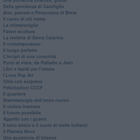
​Della gentilezza di Carofiglio
Arte, piacere e Pinacoteca di Brera
​Il canto di chi trema
La chimeraviglia
​Fatevi scultura
​La violetta di Santa Caterina
​Il contemporaneo
​Il luogo perfetto
​L’incipit di una comunità
Punti di vista: da Palladio a Jaén
​Libri e lapidi per l’estate
​I Love Pop Art
Città con sorpresa
Felicitazioni CCCP
​Il quartiere
​Drammaturgia dell’anno nuovo
​Il violino inatteso
​Il futuro possibile
​Appello con i guanti
​Il tetto amico e il cuore di stelle brillanti
​Il Pianeta Nove
​Una questione di bilance