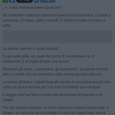
. —
Cosa manca al mare d’autunno?
Gli ombrelloni nella loro perenne riunione di condominio. Caotica e
rumorosa. Di ruspe, pale e castelli. E telefoni accesi e musica a
palla.
La sabbia rovente e i piedi scottati.
Il sale sulla pelle con quel che porta di romanticismo e di
malinconia. E di voglia di fare una doccia.
Mancano gli amici, i conoscenti, gli sconosciuti. Le parole che hai
detto e quelle che sei costretto a dire rimpiangendo il silenzio.
La pance all’aria e i capelli bagnati mentre ti congratuli ancora una
volta con la tua fortuna per non aver incontrato una medusa.
Il viaggio che hai fatto e quello che dovrai fare d’ingombri e di
valigie.
Poi, per essere autunno, al mare d’autunno manca l’essenziale: il
foliage. Un autunno senza foliage è come un cappuccino senza