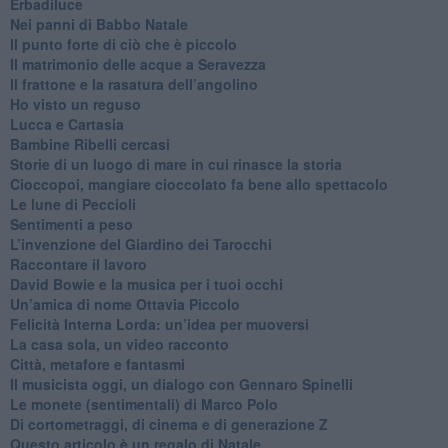
Erbadiluce
Nei panni di Babbo Natale
​Il punto forte di ciò che è piccolo
​Il matrimonio delle acque a Seravezza
​Il frattone e la rasatura dell’angolino
​Ho visto un reguso
Lucca e Cartasia
Bambine Ribelli cercasi
Storie di un luogo di mare in cui rinasce la storia
Cioccopoi, mangiare cioccolato fa bene allo spettacolo
​Le lune di Peccioli
​Sentimenti a peso
​L’invenzione del Giardino dei Tarocchi
​Raccontare il lavoro
David Bowie e la musica per i tuoi occhi
Un’amica di nome Ottavia Piccolo
​Felicità Interna Lorda: un’idea per muoversi
​La casa sola, un video racconto
​Città, metafore e fantasmi
Il musicista oggi, un dialogo con Gennaro Spinelli
Le monete (sentimentali) di Marco Polo
​Di cortometraggi, di cinema e di generazione Z
​Questo articolo è un regalo di Natale