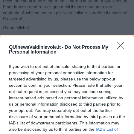
Ecco, non so al lettore, ma a me il mare d’autunno fa quest’effetto.
E se durasse quattro o cinque mesi il mare d’autunno sarei
contento. Anche se, con un pizzico di foliage, sarebbe il massimo!
Provvedo!
Gianni Micheli
QUInewsValdinievole.it -
Do Not Process My
Personal Information
Se vuoi leggere le notizie principali della Toscana iscriviti alla
If you wish to opt-out of the sale, sharing to third parties, or
Newsletter QUInews - ToscanaMedia.
Arriva gratis tutti i giorni
processing of your personal or sensitive information for
alle 20:00 direttamente nella tua casella di posta.
targeted advertising by us, please use the below opt-out
section to confirm your selection. Please note that after your
Basta cliccare
QUI
opt-out request is processed you may continue seeing
interest-based ads based on personal information utilized by
Fotogallery
us or personal information disclosed to third parties prior to
your opt-out. You may separately opt-out of the further
disclosure of your personal information by third parties on the
IAB’s list of downstream participants. This information may
also be disclosed by us to third parties on the
IAB’s List of