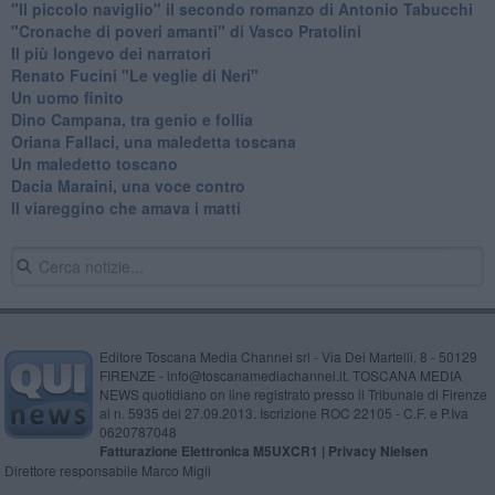
​"Il piccolo naviglio" il secondo romanzo di Antonio Tabucchi
​"Cronache di poveri amanti" di Vasco Pratolini
​Il più longevo dei narratori
Renato Fucini "Le veglie di Neri"
Un uomo finito
​Dino Campana, tra genio e follia
​Oriana Fallaci, una maledetta toscana
​Un maledetto toscano
​Dacia Maraini, una voce contro
​Il viareggino che amava i matti
Editore Toscana Media Channel srl - Via Dei Martelli, 8 - 50129
FIRENZE - info@toscanamediachannel.it. TOSCANA MEDIA
NEWS quotidiano on line registrato presso il Tribunale di Firenze
al n. 5935 del 27.09.2013. Iscrizione ROC 22105 - C.F. e P.Iva
0620787048
Fatturazione Elettronica M5UXCR1 |
Privacy Nielsen
Direttore responsabile Marco Migli