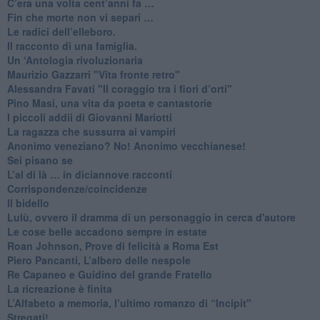
​C’era una volta cent’anni fa …
​Fin che morte non vi separi …
​Le radici dell’elleboro.
​Il racconto di una famiglia.
Un ‘Antologia rivoluzionaria
​Maurizio Gazzarri "Vita fronte retro"
​Alessandra Favati "Il coraggio tra i fiori d’orti"
​Pino Masi, una vita da poeta e cantastorie
​I piccoli addii di Giovanni Mariotti
​La ragazza che sussurra ai vampiri
​Anonimo veneziano? No! Anonimo vecchianese!
​Sei pisano se
​L’al di là … in diciannove racconti
Corrispondenze/coincidenze
Il bidello
Lulù, ovvero il dramma di un personaggio in cerca d'autore
Le cose belle accadono sempre in estate
Roan Johnson, Prove di felicità a Roma Est
Piero Pancanti, L’albero delle nespole
Re Capaneo e Guidino del grande Fratello
La ricreazione è finita
​L’Alfabeto a memoria, l’ultimo romanzo di “Incipit"
​Stregati!