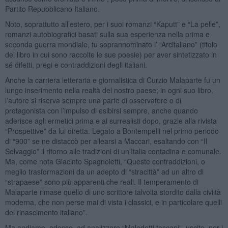
Partito Repubblicano Italiano.
Noto, soprattutto all’estero, per i suoi romanzi “Kaputt” e “La pelle”,
romanzi autobiografici basati sulla sua esperienza nella prima e
seconda guerra mondiale, fu soprannominato l’ “Arcitaliano” (titolo
del libro in cui sono raccolte le sue poesie) per aver sintetizzato in
sé difetti, pregi e contraddizioni degli italiani.
Anche la carriera letteraria e giornalistica di Curzio Malaparte fu un
lungo inserimento nella realtà del nostro paese; in ogni suo libro,
l’autore si riserva sempre una parte di osservatore o di
protagonista con l’impulso di esibirsi sempre, anche quando
aderisce agli ermetici prima e ai surrealisti dopo, grazie alla rivista
“Prospettive” da lui diretta. Legato a Bontempelli nel primo periodo
di “900” se ne distaccò per allearsi a Maccari, esaltando con “Il
Selvaggio” il ritorno alle tradizioni di un’Italia contadina e comunale.
Ma, come nota Giacinto Spagnoletti, “Queste contraddizioni, o
meglio trasformazioni da un adepto di “stracittà” ad un altro di
“strapaese” sono più apparenti che reali. Il temperamento di
Malaparte rimase quello di uno scrittore talvolta stordito dalla civiltà
moderna, che non perse mai di vista i classici, e in particolare quelli
del rinascimento italiano”.
Ma andiamo, adesso, ad analizzare “Maledetti toscani”, uscito, per i