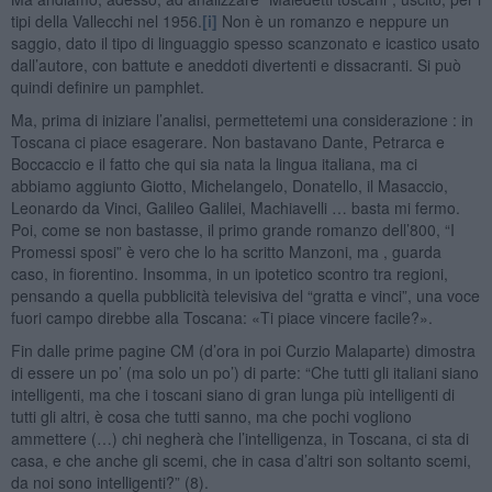
tipi della Vallecchi nel 1956.
[i]
Non è un romanzo e neppure un
saggio, dato il tipo di linguaggio spesso scanzonato e icastico usato
dall’autore, con battute e aneddoti divertenti e dissacranti. Si può
quindi definire un pamphlet.
Ma, prima di iniziare l’analisi, permettetemi una considerazione : in
Toscana ci piace esagerare. Non bastavano Dante, Petrarca e
Boccaccio e il fatto che qui sia nata la lingua italiana, ma ci
abbiamo aggiunto Giotto, Michelangelo, Donatello, il Masaccio,
Leonardo da Vinci, Galileo Galilei, Machiavelli … basta mi fermo.
Poi, come se non bastasse, il primo grande romanzo dell’800, “I
Promessi sposi” è vero che lo ha scritto Manzoni, ma , guarda
caso, in fiorentino. Insomma, in un ipotetico scontro tra regioni,
pensando a quella pubblicità televisiva del “gratta e vinci”, una voce
fuori campo direbbe alla Toscana: «Ti piace vincere facile?».
Fin dalle prime pagine CM (d’ora in poi Curzio Malaparte) dimostra
di essere un po’ (ma solo un po’) di parte: “Che tutti gli italiani siano
intelligenti, ma che i toscani siano di gran lunga più intelligenti di
tutti gli altri, è cosa che tutti sanno, ma che pochi vogliono
ammettere (…) chi negherà che l’intelligenza, in Toscana, ci sta di
casa, e che anche gli scemi, che in casa d’altri son soltanto scemi,
da noi sono intelligenti?” (8).