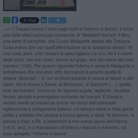
. —
“I Toscani hanno il cielo negli occhi e l’inferno in bocca” è forse
una delle affermazioni più conosciute di “Maledetti toscani” il libro,
una sorta di pamphlet, che Curzio Malaparte dedicò alla Toscana.
Cosa voleva dire con quell’affermazione ce lo spiega lui stesso: “In
una cosa, però, tutti i toscani si assomigliano tra loro; ed è il colore
degli occhi, che son chiari, danno sul grigio, son del colore del cielo
toscano” (158). Per quanto riguarda l’inferno è sempre Malaparte a
sottolineare che una gran virtù dei toscani è proprio quella di
essere “sboccati”. “ E non la ritrovi soltanto in bocca ai béceri e alle
ciane, ma in bocca a Dante, al Boccaccio, al Sacchetti (…), quella
virtù dei toscani.” Insomma, la risposta arguta, tagliente, caustica,
feroce, geniale è prerogativa esclusiva dei toscani. E bisogna
render merito ai toscani se anche nei tempi dell’universale
vigliaccheria e cortigianeria italiane, c’è sempre stata in Italia gente
ardita e schietta che parlava a bocca aperta, e dava “di bischero, in
piazza a Papi, a Re, a Imperatori e non aveva paura dell’inferno”
(14) E, anzi, ti ci mandavano all’inferno i toscani e volentieri, ed
ecco spiegato “l’inferno in bocca”.