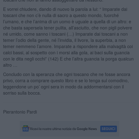
E vorrei chiudere, dando di nuovo la parola a lui: “ Imparate dai
toscani che non c’è nulla di sacro a questo mondo, fuorché
l’umano, e che l’anima di un uomo è uguale a quella di un altro: e
che basta sapersela tener pulita, all’asciutto, che non pigli polvere
né umido, come sanno i toscani (…) Imparate dai toscani a non
temer l’odio della gente, né l’invidia, il livore, la superbia, a non
temer nemmeno l’amore. Imparate a rispondere alla malvagità coi
calci bassi, al sospetto con i morsi alla gola, ai baci sulla guancia
con le dita negli occhi” (142) E che l’altra guancia la porga qualcun
altro …
Concludo con la speranza che ogni toscano che ne fosse ancora
privo, corra a comprare questo libro e se lo tenga sul comodino,
leggendone un po’ ogni sera in modo da addormentarsi con il
sorriso sulla bocca.
Pierantonio Pardi