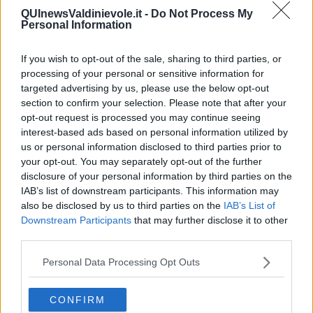
C.M. “bécero” non è un termine offensivo, anzi per lui un bécero è
QUInewsValdinievole.it -
Do Not Process My
un toscano allo stato di grazia che osa dire a voce alta in piazza
Personal Information
quello che gli altri italiani tacciono o sussurrano. E, a proposito dei
pratesi, CM racconta un divertente aneddoto: “Come avvenne
If you wish to opt-out of the sale, sharing to third parties, or
quando passò per Prato il Re di Francia Carlo VIII, quello delle
processing of your personal or sensitive information for
trombe e delle campane, sceso in Italia per insegnare agli italiani il
targeted advertising by us, please use the below opt-out
rispetto per chi comanda; i miei pratesi non si accontentarono di far
section to confirm your selection. Please note that after your
la stima del panno di cui vestiva quel Re, ma dicendo. “a Prato hai
opt-out request is processed you may continue seeing
da finire” si voltarono tutti insieme contro il muro per farsi una
interest-based ads based on personal information utilized by
pisciatina” (74)
us or personal information disclosed to third parties prior to
E anche ad Annibale, quando scese a conquistare la Toscana, fu
your opt-out. You may separately opt-out of the further
riservato un trattamento simile: “ Tu sei più buffo di Annibale”
disclosure of your personal information by third parties on the
dicono i miei pratesi. Forse perché Annibale era fuligginoso e
IAB’s list of downstream participants. This information may
aveva un occhio solo (…) nessuna città toscana gli aprì le porte. E
also be disclosed by us to third parties on the
IAB’s List of
se Annibale volle dormire, gli toccò dormire fuori dell’uscio (…) e se
Downstream Participants
that may further disclose it to other
volle una donna gli toccò farsela venire dall’Africa; tanto che, una
third parties.
volta fuori dalla Toscana, non ci volle più rimetter piede e preferì
rimanersene a gironzolare e a battagliare per vent’anni nelle Puglie
Personal Data Processing Opt Outs
e nelle Calabrie, dove per mantenersi amici quei popoli, gli bastava
dar spettacolo in piazza, la domenica, con i suoi elefanti
ammaestrati” (77,78)
CONFIRM