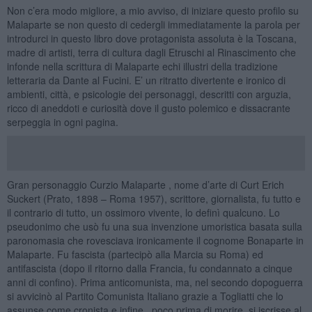
Non c’era modo migliore, a mio avviso, di iniziare questo profilo su
Malaparte se non questo di cedergli immediatamente la parola per
introdurci in questo libro dove protagonista assoluta è la Toscana,
madre di artisti, terra di cultura dagli Etruschi al Rinascimento che
infonde nella scrittura di Malaparte echi illustri della tradizione
letteraria da Dante al Fucini. E’ un ritratto divertente e ironico di
ambienti, città, e psicologie dei personaggi, descritti con arguzia,
ricco di aneddoti e curiosità dove il gusto polemico e dissacrante
serpeggia in ogni pagina.
Gran personaggio Curzio Malaparte , nome d’arte di Curt Erich
Suckert (Prato, 1898 – Roma 1957), scrittore, giornalista, fu tutto e
il contrario di tutto, un ossimoro vivente, lo definì qualcuno. Lo
pseudonimo che usò fu una sua invenzione umoristica basata sulla
paronomasia che rovesciava ironicamente il cognome Bonaparte in
Malaparte. Fu fascista (partecipò alla Marcia su Roma) ed
antifascista (dopo il ritorno dalla Francia, fu condannato a cinque
anni di confino). Prima anticomunista, ma, nel secondo dopoguerra
si avvicinò al Partito Comunista Italiano grazie a Togliatti che lo
assunse come cronista e infine , poco prima di morire, si iscrisse al