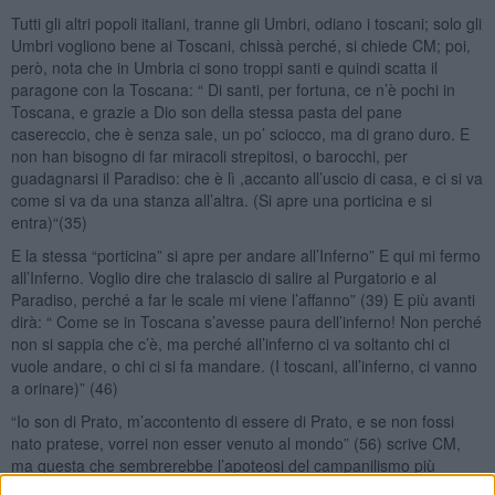
Tutti gli altri popoli italiani, tranne gli Umbri, odiano i toscani; solo gli
Umbri vogliono bene ai Toscani, chissà perché, si chiede CM; poi,
però, nota che in Umbria ci sono troppi santi e quindi scatta il
paragone con la Toscana: “ Di santi, per fortuna, ce n’è pochi in
Toscana, e grazie a Dio son della stessa pasta del pane
casereccio, che è senza sale, un po’ sciocco, ma di grano duro. E
non han bisogno di far miracoli strepitosi, o barocchi, per
guadagnarsi il Paradiso: che è lì ,accanto all’uscio di casa, e ci si va
come si va da una stanza all’altra. (Si apre una porticina e si
entra)“(35)
E la stessa “porticina” si apre per andare all’Inferno” E qui mi fermo
all’Inferno. Voglio dire che tralascio di salire al Purgatorio e al
Paradiso, perché a far le scale mi viene l’affanno” (39) E più avanti
dirà: “ Come se in Toscana s’avesse paura dell’inferno! Non perché
non si sappia che c’è, ma perché all’inferno ci va soltanto chi ci
vuole andare, o chi ci si fa mandare. (I toscani, all’inferno, ci vanno
a orinare)” (46)
“Io son di Prato, m’accontento di essere di Prato, e se non fossi
nato pratese, vorrei non esser venuto al mondo” (56) scrive CM,
ma questa che sembrerebbe l’apoteosi del campanilismo più
bécero, in realtà è solo una provocazione scherzosa, anche se per