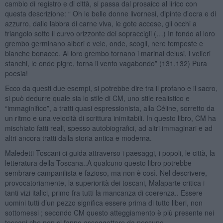
cambio di registro e di città, si passa dal prosaico al lirico con
questa descrizione: “ Oh le belle donne livornesi, dipinte d’ocra e di
azzurro, dalle labbra di carne viva, le gote accese, gli occhi a
triangolo sotto il curvo orizzonte dei sopraccigli (…) In fondo al loro
grembo germinano alberi e vele, onde, scogli, nere tempeste e
bianche bonacce. Al loro grembo tornano i marinai delusi, i velieri
stanchi, le onde pigre, torna il vento vagabondo” (131,132) Pura
poesia!
Ecco da questi due esempi, si potrebbe dire tra il profano e il sacro,
si può dedurre quale sia lo stile di CM, uno stile realistico e
“immaginifico”, a tratti quasi espressionista, alla Céline, sorretto da
un ritmo e una velocità di scrittura inimitabili. In questo libro, CM ha
mischiato fatti reali, spesso autobiografici, ad altri immaginari e ad
altri ancora tratti dalla storia antica e moderna.
Maledetti Toscani ci guida attraverso i paesaggi, i popoli, le città, la
letteratura della Toscana..A qualcuno questo libro potrebbe
sembrare campanilista e fazioso, ma non è così. Nel descrivere,
provocatoriamente, la superiorità dei toscani, Malaparte critica i
tanti vizi italici, primo fra tutti la mancanza di coerenza.. Essere
uomini tutti d’un pezzo significa essere prima di tutto liberi, non
sottomessi ; secondo CM questo atteggiamento è più presente nei
toscani che non si fanno assoggettare da nessuno.