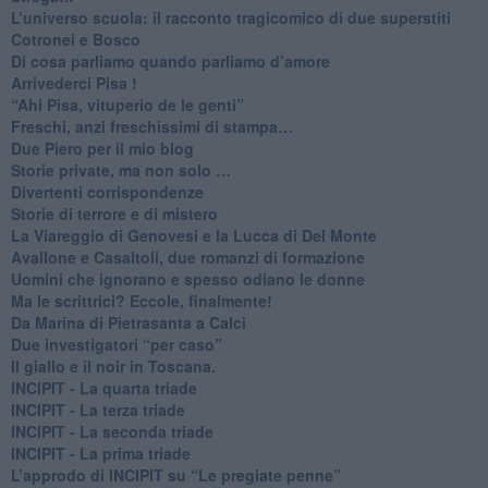
L’universo scuola: il racconto tragicomico di due superstiti
Cotronei e Bosco
Di cosa parliamo quando parliamo d’amore
Arrivederci Pisa !
​“Ahi Pisa, vituperio de le genti”
Freschi, anzi freschissimi di stampa…
​Due Piero per il mio blog
​Storie private, ma non solo …
Divertenti corrispondenze
Storie di terrore e di mistero
La Viareggio di Genovesi e la Lucca di Del Monte
Avallone e Casaltoli, due romanzi di formazione
​Uomini che ignorano e spesso odiano le donne
Ma le scrittrici? Eccole, finalmente!
Da Marina di Pietrasanta a Calci
​Due investigatori “per caso”
​Il giallo e il noir in Toscana.
INCIPIT - La quarta triade
INCIPIT - La terza triade
INCIPIT - La seconda triade
INCIPIT - La prima triade
L’approdo di INCIPIT su “Le pregiate penne”